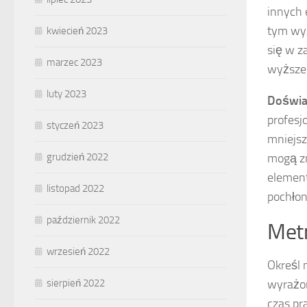
innych 
tym wyż
kwiecień 2023
się w z
marzec 2023
wyższe
luty 2023
Doświa
profesj
styczeń 2023
mniejsz
mogą zn
grudzień 2022
element
listopad 2022
pochłon
październik 2022
Metr
wrzesień 2022
Określ 
wyrażo
sierpień 2022
czas pr