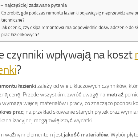
– najczęściej zadawane pytania
Co zrobić, gdy podczas remontu łazienki pojawią się nieprzewidziane 
techniczne?
Jak ocenić, czy ekipa remontowa ma odpowiednie doświadczenie do 
prac łazienkowych?
ie czynniki wpływają na koszt
enki
?
emontu łazienki
zależy od wielu kluczowych czynników, któ
zną cenę. Przede wszystkim, zwróć uwagę na
metraż
pomie
a wymaga więcej materiałów i pracy, co znacząco podnosi kos
akres prac
; na przykład skuwanie starych płytek oraz wymian
analizacyjnej mogą zwiększyć wydatki.
ym ważnym elementem jest
jakość materiałów
. Wybór płyt