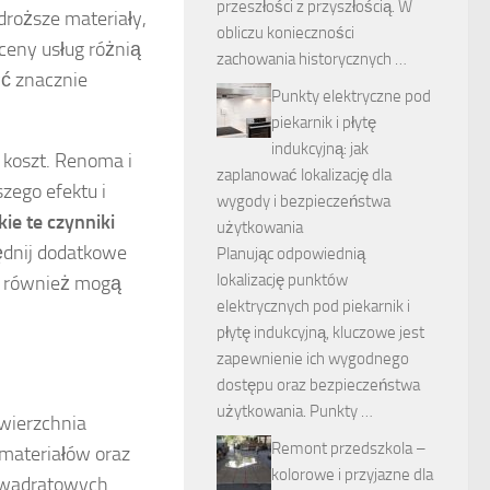
przeszłości z przyszłością. W
roższe materiały,
obliczu konieczności
ceny usług różnią
zachowania historycznych …
yć znacznie
Punkty elektryczne pod
piekarnik i płytę
indukcyjną: jak
koszt. Renoma i
zaplanować lokalizację dla
zego efektu i
wygody i bezpieczeństwa
ie te czynniki
użytkowania
ędnij dodatkowe
Planując odpowiednią
lokalizację punktów
re również mogą
elektrycznych pod piekarnik i
płytę indukcyjną, kluczowe jest
zapewnienie ich wygodnego
dostępu oraz bezpieczeństwa
użytkowania. Punkty …
owierzchnia
Remont przedszkola –
materiałów oraz
kolorowe i przyjazne dla
 kwadratowych