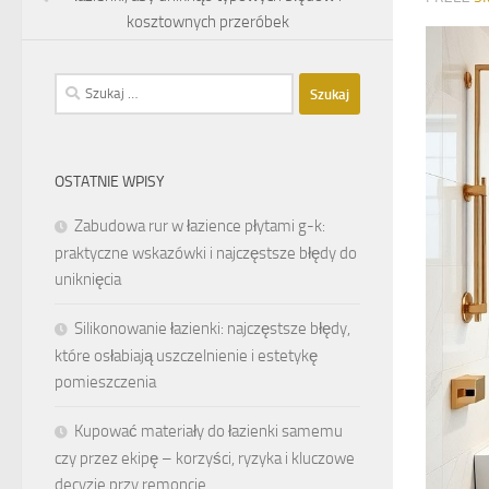
kosztownych przeróbek
Szukaj:
OSTATNIE WPISY
Zabudowa rur w łazience płytami g-k:
praktyczne wskazówki i najczęstsze błędy do
uniknięcia
Silikonowanie łazienki: najczęstsze błędy,
które osłabiają uszczelnienie i estetykę
pomieszczenia
Kupować materiały do łazienki samemu
czy przez ekipę – korzyści, ryzyka i kluczowe
decyzje przy remoncie