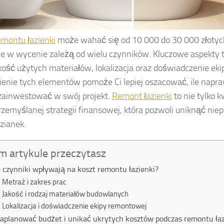
emontu łazienki
może wahać się od 10 000 do 30 000 złotych
ce w wycenie zależą od wielu czynników. Kluczowe aspekty t
akość użytych materiałów, lokalizacja oraz doświadczenie ek
enie tych elementów pomoże Ci lepiej oszacować, ile napr
zainwestować w swój projekt.
Remont łazienki
to nie tylko k
rzemyślanej strategii finansowej, która pozwoli uniknąć ni
zianek.
m artykule przeczytasz
e czynniki wpływają na koszt remontu łazienki?
Metraż i zakres prac
Jakość i rodzaj materiałów budowlanych
Lokalizacja i doświadczenie ekipy remontowej
zaplanować budżet i unikać ukrytych kosztów podczas remontu łaz