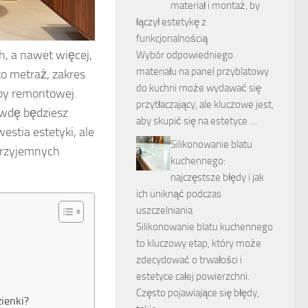
materiał i montaż, by
łączył estetykę z
funkcjonalnością
, a nawet więcej,
Wybór odpowiedniego
materiału na panel przyblatowy
o metraż, zakres
do kuchni może wydawać się
ipy remontowej.
przytłaczający, ale kluczowe jest,
awdę będziesz
aby skupić się na estetyce …
westia estetyki, ale
Silikonowanie blatu
eprzyjemnych
kuchennego:
najczęstsze błędy i jak
ich uniknąć podczas
uszczelniania
Silikonowanie blatu kuchennego
to kluczowy etap, który może
zdecydować o trwałości i
estetyce całej powierzchni.
Często pojawiające się błędy,
ienki?