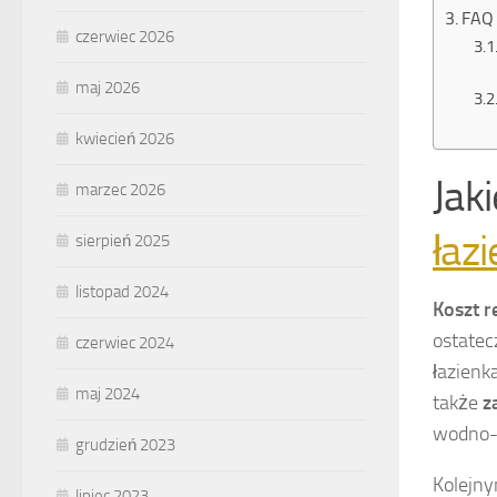
FAQ 
czerwiec 2026
maj 2026
kwiecień 2026
Jak
marzec 2026
łazi
sierpień 2025
listopad 2024
Koszt r
ostatec
czerwiec 2024
łazienk
maj 2024
także
z
wodno-k
grudzień 2023
Kolejn
lipiec 2023