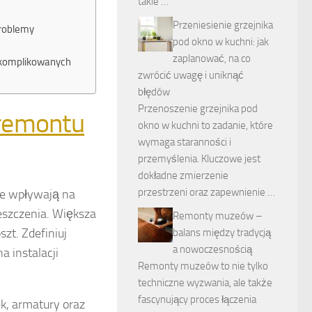
takie …
Przeniesienie grzejnika
problemy
pod okno w kuchni: jak
zaplanować, na co
skomplikowanych
zwrócić uwagę i uniknąć
błędów
Przenoszenie grzejnika pod
remontu
okno w kuchni to zadanie, które
wymaga staranności i
przemyślenia. Kluczowe jest
dokładne zmierzenie
przestrzeni oraz zapewnienie …
re wpływają na
szczenia. Większa
Remonty muzeów –
zt. Zdefiniuj
balans między tradycją
a nowoczesnością
a instalacji
Remonty muzeów to nie tylko
techniczne wyzwania, ale także
fascynujący proces łączenia
ek, armatury oraz