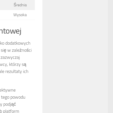
Średnia
Wysoka
ontowej
yko dodatkowych
i się w zależności
 zazwyczaj
wcy, którzy są
e rezultaty ich
fektywne
Z tego powodu
by podjąć
b platform