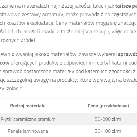
zanie na materiałach najniższej jakości, takich jak
tańsze p
stawowe zestawy armatury, może prowadzić do częstszych
h kosztów eksploatacji. Ceny materiałów mogą się znacząc
ści od ich jakości i marki, a także miejsca zakupu, więc dobr
z różnych źródeł.
ewnić wysoką jakość materiałów, zawsze wybieraj
sprawd
wców
oferujących produkty z odpowiednimi certyfikatami bu
 sprawdź dostarczone materiały pod kątem ich zgodności 
ąc szczególną uwagę na produkty, które wpływają na trwałoś
y izolacje.
Rodzaj materiału
Cena (przykładowa)
Płytki ceramiczne premium
50-200 zł/m²
Panele laminowane
30-100 zł/m²