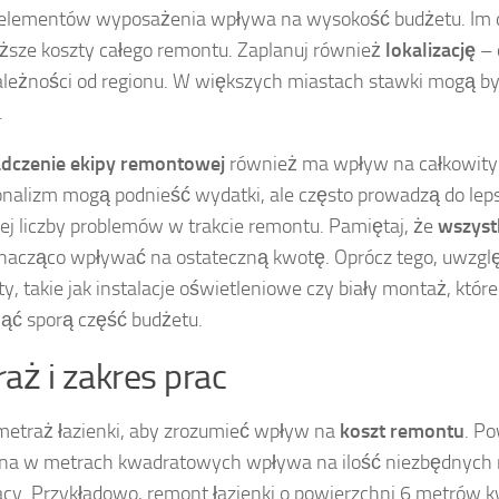
elementów wyposażenia wpływa na wysokość budżetu. Im d
sze koszty całego remontu. Zaplanuj również
lokalizację
– 
ależności od regionu. W większych miastach stawki mogą b
.
dczenie ekipy remontowej
również ma wpływ na całkowity 
onalizm mogą podnieść wydatki, ale często prowadzą do leps
ej liczby problemów w trakcie remontu. Pamiętaj, że
wszystk
acząco wpływać na ostateczną kwotę. Oprócz tego, uwzgl
y, takie jak instalacje oświetleniowe czy biały montaż, któ
ąć sporą część budżetu.
aż i zakres prac
metraż łazienki, aby zrozumieć wpływ na
koszt remontu
. P
na w metrach kwadratowych wpływa na ilość niezbędnych 
acy. Przykładowo, remont łazienki o powierzchni 6 metrów