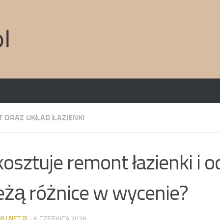
 ORAZ UKŁAD ŁAZIENKI
 kosztuje remont łazienki i 
eżą różnice w wycenie?
MU.NET.PL
·
6 CZERWCA 2026