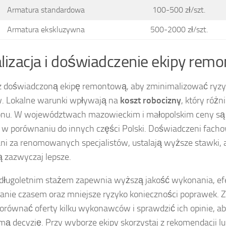
Armatura standardowa
100-500 zł/szt.
Armatura ekskluzywna
500-2000 zł/szt.
lizacja i doświadczenie ekipy rem
z doświadczoną ekipę remontową, aby zminimalizować ryz
. Lokalne warunki wpływają na
koszt robocizny
, który różn
onu. W województwach mazowieckim i małopolskim ceny są
w porównaniu do innych części Polski. Doświadczeni facho
i za renomowanych specjalistów, ustalają wyższe stawki, al
ą zazwyczaj lepsze.
 długoletnim stażem zapewnia wyższą jakość wykonania, e
anie czasem oraz mniejsze ryzyko konieczności poprawek. 
orównać oferty kilku wykonawców i sprawdzić ich opinie, a
ą decyzję. Przy wyborze ekipy skorzystaj z rekomendacji lu