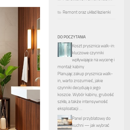
Remont oraz układ łazienki
DO POCZYTANIA
Koszt prysznica walk-in:
kluczowe czynniki
wpływające na wycenę i
montaż kabiny
Planując zakup prysznica walk-
in, warto zrozumieć, jakie
czynniki decydują o jego
koszcie. Wybór kabiny, grubość
szkła, a także intensywność
eksploatacji …
Panel przyblatowy do
kuchni — jak wybrać