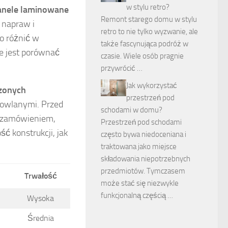
w stylu retro?
anele laminowane
Remont starego domu w stylu
 napraw i
retro to nie tylko wyzwanie, ale
o różnić w
także fascynująca podróż w
ze jest porównać
czasie. Wiele osób pragnie
przywrócić …
Jak wykorzystać
zonych
przestrzeń pod
dowlanymi. Przed
schodami w domu?
z zamówieniem,
Przestrzeń pod schodami
ć konstrukcji, jak
często bywa niedoceniana i
traktowana jako miejsce
składowania niepotrzebnych
przedmiotów. Tymczasem
Trwałość
może stać się niezwykle
funkcjonalną częścią …
Wysoka
Średnia