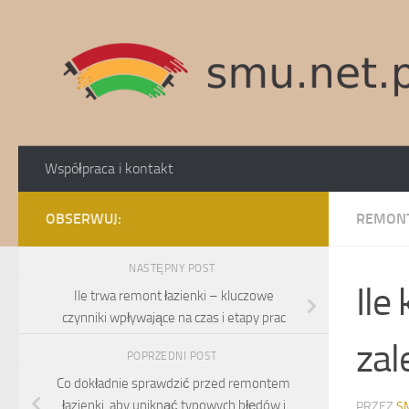
Skip to content
Współpraca i kontakt
OBSERWUJ:
REMONT
NASTĘPNY POST
Ile
Ile trwa remont łazienki – kluczowe
czynniki wpływające na czas i etapy prac
zal
POPRZEDNI POST
Co dokładnie sprawdzić przed remontem
łazienki, aby uniknąć typowych błędów i
PRZEZ
S