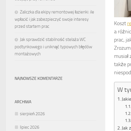
Zaliczka dla ekipy remontowej łazienki: ile
wpłacić i jak zabezpieczyć swoje interesy
Koszt
r
przed startem prac
a różni
prac, j
Jak sprawdzić stabilność stelaża WC
podtynkowego i uniknąć typowych błędów
Zrozumi
montażowych
musiał 
także p
niespod
NAJNOWSZE KOMENTARZE
W ty
Jaki
ARCHIWA
sierpień 2026
lipiec 2026
Jak 