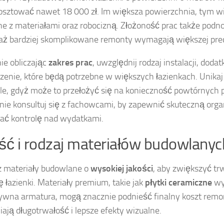
sztować nawet 18 000 zł. Im większa powierzchnia, tym w
e z materiałami oraz robo­cizną. Złożoność prac także podno
ż bardziej skomplikowane remonty wymagają większej precy
ie obliczając
zakres prac
, uwzględnij rodzaj instalacji, dodat
enie, które będą potrzebne w większych łazienkach. Unikaj
le, gdyż może to przełożyć się na konieczność powtórnych p
nie konsultuj się z fachowcami, by zapewnić skuteczną orga
ć kontrolę nad wydatkami.
ść i rodzaj materiałów budowlanyc
 materiały budowlane o
wysokiej jakości
, aby zwiększyć tr
ę łazienki. Materiały premium, takie jak
płytki ceramiczne
wys
ywna armatura, mogą znacznie podnieść finalny koszt remon
ają długotrwałość i lepsze efekty wizualne.