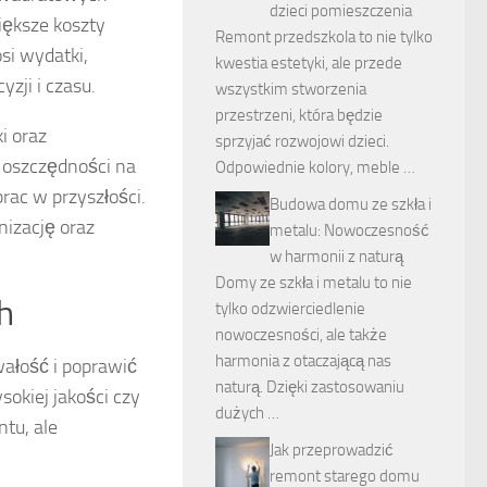
dzieci pomieszczenia
iększe koszty
Remont przedszkola to nie tylko
si wydatki,
kwestia estetyki, ale przede
zji i czasu.
wszystkim stworzenia
przestrzeni, która będzie
ki oraz
sprzyjać rozwojowi dzieci.
 oszczędności na
Odpowiednie kolory, meble …
rac w przyszłości.
Budowa domu ze szkła i
nizację oraz
metalu: Nowoczesność
w harmonii z naturą
Domy ze szkła i metalu to nie
h
tylko odzwierciedlenie
nowoczesności, ale także
harmonia z otaczającą nas
wałość i poprawić
naturą. Dzięki zastosowaniu
okiej jakości czy
dużych …
tu, ale
Jak przeprowadzić
remont starego domu