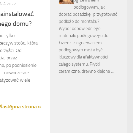
NIA 2022
podłogowym: jak
zainstalować
dobrać posadzkę i przygotować
podłoże do montażu?
tnego domu?
Wybór odpowiedniego
ie tylko
materiału podłogowego do
rzeczywistość, która
łazienki z ogrzewaniem
podłogowym może być
orzyści. Od
kluczowy dla efektywności
ia, przez
całego systemu. Płytki
e, po podniesienie
ceramiczne, drewno klejone …
 – nowoczesne
atyzować wiele
Następna strona »