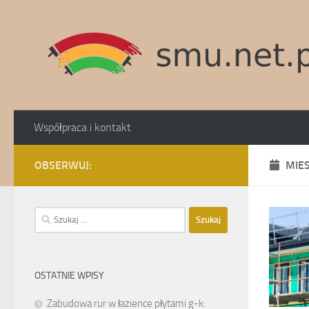
Skip to content
Współpraca i kontakt
OBSERWUJ:
MIE
Szukaj:
OSTATNIE WPISY
Zabudowa rur w łazience płytami g-k: