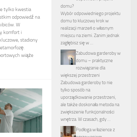
domu?
e tylko kwestia
Wybór odpowiedniego projektu
ystkim odpowiedź na
domu to kluczowy krok w
ibiców. W
realizacji marzeń o własnym
y komfort i
miejscu na ziemi. Zanim jednak
 kluczowe, stadiony
zagłębisz się w …
etamorfozę.
Zabudowa garderoby w
portowych wiąże
domu – praktyczne
rozwiązanie dla
większej przestrzeni
Zabudowa garderoby to nie
tylko sposób na
uporządkowanie przestrzeni,
ale także doskonała metoda na
zwiększenie funkcjonalności
wnętrza. W czasach, gdy …
Podłoga w łazience z
ogrzewaniem