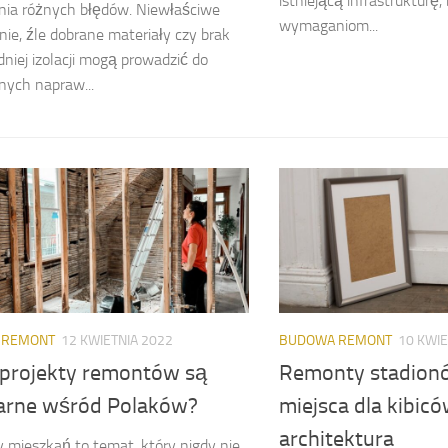
istniejącą infrastrukturę,
nia różnych błędów. Niewłaściwe
wymaganiom...
ie, źle dobrane materiały czy brak
niej izolacji mogą prowadzić do
ych napraw...
 REMONT
12 KWIETNIA 2022
BUDOWA REMONT
10 KWIE
 projekty remontów są
Remonty stadion
arne wśród Polaków?
miejsca dla kibic
architektura
mieszkań to temat, który nigdy nie