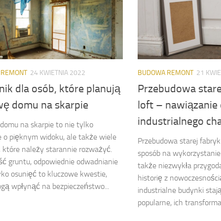
 REMONT
24 KWIETNIA 2022
BUDOWA REMONT
21 KWIE
ik dla osób, które planują
Przebudowa starej
ę domu na skarpie
loft – nawiązanie
industrialnego ch
omu na skarpie to nie tylko
 o pięknym widoku, ale także wiele
Przebudowa starej fabryki
które należy starannie rozważyć.
sposób na wykorzystanie 
ść gruntu, odpowiednie odwadnianie
także niezwykła przygoda
yko osunięć to kluczowe kwestie,
historię z nowoczesności
gą wpłynąć na bezpieczeństwo...
industrialne budynki stają
popularne, ich transformac