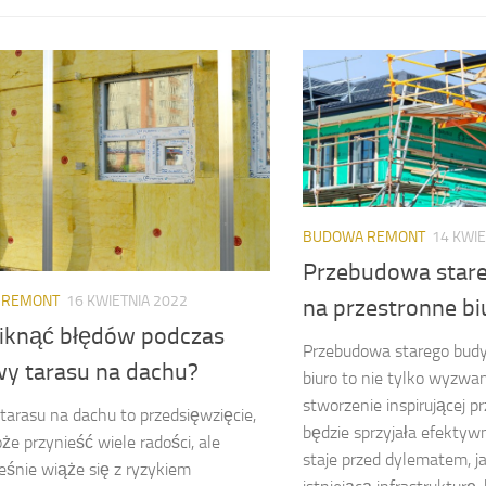
BUDOWA REMONT
14 KWIE
Przebudowa star
 REMONT
16 KWIETNIA 2022
na przestronne bi
niknąć błędów podczas
Przebudowa starego bud
y tarasu na dachu?
biuro to nie tylko wyzwan
stworzenie inspirującej pr
arasu na dachu to przedsięwzięcie,
będzie sprzyjała efektywn
że przynieść wiele radości, ale
staje przed dylematem, 
śnie wiąże się z ryzykiem