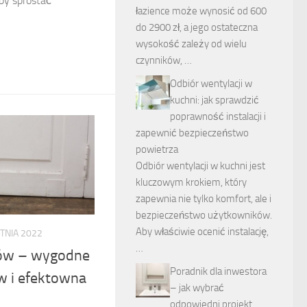
 by sprostać
łazience może wynosić od 600
do 2900 zł, a jego ostateczna
wysokość zależy od wielu
czynników, …
Odbiór wentylacji w
kuchni: jak sprawdzić
poprawność instalacji i
zapewnić bezpieczeństwo
powietrza
Odbiór wentylacji w kuchni jest
kluczowym krokiem, który
zapewnia nie tylko komfort, ale i
bezpieczeństwo użytkowników.
Aby właściwie ocenić instalację,
TNIA 2022
…
ów – wygodne
Poradnik dla inwestora
ów i efektowna
– jak wybrać
odpowiedni projekt