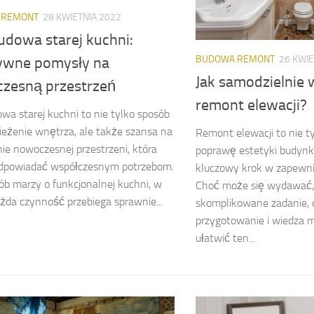
 REMONT
28 KWIETNIA 2022
udowa starej kuchni:
BUDOWA REMONT
26 KWIE
ywne pomysły na
Jak samodzielnie
zesną przestrzeń
remont elewacji?
wa starej kuchni to nie tylko sposób
eżenie wnętrza, ale także szansa na
Remont elewacji to nie t
ie nowoczesnej przestrzeni, która
poprawę estetyki budynku
odpowiadać współczesnym potrzebom.
kluczowy krok w zapewnie
ób marzy o funkcjonalnej kuchni, w
Choć może się wydawać,
ażda czynność przebiega sprawnie...
skomplikowane zadanie, 
przygotowanie i wiedza 
ułatwić ten...