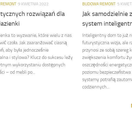
 REMONT
9 KWIETNIA 2022
BUDOWA REMONT
5 KWIET
ktycznych rozwiązań dla
Jak samodzielnie 
łazienki
system inteligen
ienka to wyzwanie, które wielu z nas
Inteligentny dom to już n
wić czoła. Jak zaaranżować ciasną
futurystyczna wizja, ale 
eń, aby była jednocześnie
przynosi ze sobą szereg k
alna i stylowa? Klucz do sukcesu leży
zwiększenia komfortu życ
ętnym wykorzystaniu dostępnych
oszczędności energetyczn
ci – od mebli po...
poziomu bezpieczeństwa
systemy potrafią zautom
codziennych...