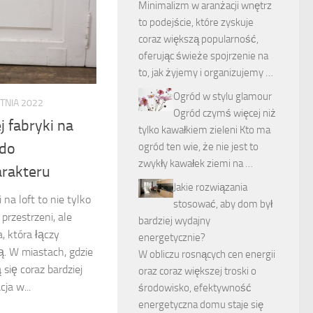
Minimalizm w aranżacji wnętrz
to podejście, które zyskuje
coraz większą popularność,
oferując świeże spojrzenie na
to, jak żyjemy i organizujemy …
Ogród w stylu glamour
TNIA 2022
Ogród czymś więcej niż
 fabryki na
tylko kawałkiem zieleni Kto ma
 do
ogród ten wie, że nie jest to
zwykły kawałek ziemi na …
arakteru
Jakie rozwiązania
 na loft to nie tylko
stosować, aby dom był
przestrzeni, ale
bardziej wydajny
, która łączy
energetycznie?
ą. W miastach, gdzie
W obliczu rosnących cen energii
 się coraz bardziej
oraz coraz większej troski o
ja w...
środowisko, efektywność
energetyczna domu staje się