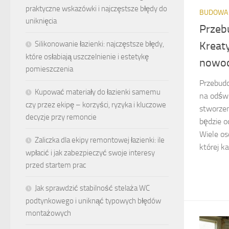
praktyczne wskazówki i najczęstsze błędy do
BUDOWA
uniknięcia
Przeb
Silikonowanie łazienki: najczęstsze błędy,
Kreat
które osłabiają uszczelnienie i estetykę
nowoc
pomieszczenia
Przebudo
Kupować materiały do łazienki samemu
na odświ
czy przez ekipę – korzyści, ryzyka i kluczowe
stworzen
decyzje przy remoncie
będzie 
Wiele os
Zaliczka dla ekipy remontowej łazienki: ile
której k
wpłacić i jak zabezpieczyć swoje interesy
przed startem prac
Jak sprawdzić stabilność stelaża WC
podtynkowego i uniknąć typowych błędów
montażowych