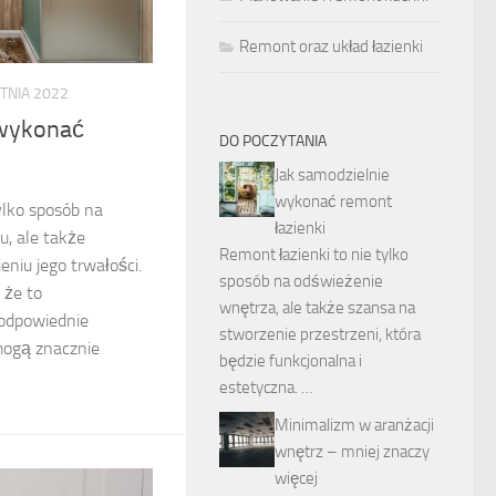
Remont oraz układ łazienki
TNIA 2022
 wykonać
DO POCZYTANIA
Jak samodzielnie
wykonać remont
ylko sposób na
łazienki
, ale także
Remont łazienki to nie tylko
niu jego trwałości.
sposób na odświeżenie
 że to
wnętrza, ale także szansa na
odpowiednie
stworzenie przestrzeni, która
mogą znacznie
będzie funkcjonalna i
estetyczna. …
Minimalizm w aranżacji
wnętrz – mniej znaczy
więcej