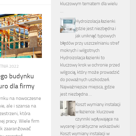
kluczowym tematem dla wielu
…
Hydroizolacja łazienki:
gdzie jest niezbędna i
jak uniknąć typowych
błędów przy uszczelnianiu stref
mokrych i wilgotnych
Hydroizolacja łazienki to
kluczowy krok w ochronie przed
TNIA 2022
wilgocią, który może prowadzić
ego budynku
do poważnych uszkodzeń.
uro dla firmy
Najważniejsze miejsca, gdzie
jest niezbędna …
ynku na nowoczesne
Koszt wymiany instalacji
ie, ale i szansa na
w łazience: kluczowe
zestrzeni, która
czynniki wpływające na
ej pracy. Wiele firm
wycenę i praktyczne wskazówki
jak zaaranżować
Koszt wymiany instalacji w