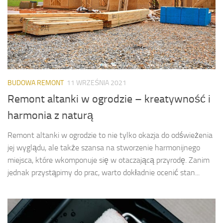
BUDOWA REMONT
11 WRZEŚNIA 2021
Remont altanki w ogrodzie – kreatywność i
harmonia z naturą
Remont altanki w ogrodzie to nie tylko okazja do odświeżenia
jej wyglądu, ale także szansa na stworzenie harmonijnego
miejsca, które wkomponuje się w otaczającą przyrodę. Zanim
jednak przystąpimy do prac, warto dokładnie ocenić stan...