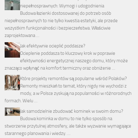
niepełnosprawnych: Wymogi i udogodnienia
Budowa łazienki dostosowanej do potrzeb osób
niepełnosprawnych to nie tylko kwestia estetyki, ale przede
wszystkim funkcjonalności i bezpieczeństwa. Właściwie
zaprojektowana …
Jak efektywnie ocieplić poddasze?
Ocieplenie poddasza to kluczowy krok w poprawie
efektywności energetycznej naszego domu, który może
znacząco wpłynąć na komfort termiczny oraz obniżenie …
Które projekty remontów są popularne wśród Polaków?
Remonty mieszkań to temat, który nigdy nie wychodzi z
mody, a w Polsce zyskują na popularności w różnorodnych
formach. Wielu …
Jak samodzielnie zbudować kominek w swoim domu?
Budowa kominka w domu to nie tylko sposób na
stworzenie przytulnej atmosfery, ale także wyzwanie wymagające
starannego planowania i wiedzy. …