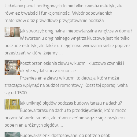
Układanie paneli podłogowych to nie tylko kwestia estetyki, ale
również trwałości i funkcjonalności. Wybór odpowiednich
materiałów oraz prawidłowe przygotowanie podłoża …
Jak stworzyć oryginalne i niepowtarzalne wnętrze w domu?
W tworzeniu oryginalnego wnętrza kluczowe jest nie tylko
poczucie estetyki, ale także umiejętność wyrażania siebie poprzez
przestrzeń, w której żyjemy. …
Koszt przeniesienia zlewu w kuchni: kluczowe czynniki i
ukryte wydatki przy remoncie
Przeniesienie zlewu w kuchni to decyzja, która może
znacząco wpłynąć na budżet remontowy. Koszt tej operacji waha
się od 1500 …
Jak uniknąć błędów podczas budowy tarasu na dachu?
Budowa tarasu na dachu to przedsięwzięcie, które może
przynieść wiele radości, ale równocześnie wiąże się z ryzykiem
popełnienia różnych błędów. …
Budowa łazienki dostosowanej do potrzeb osób