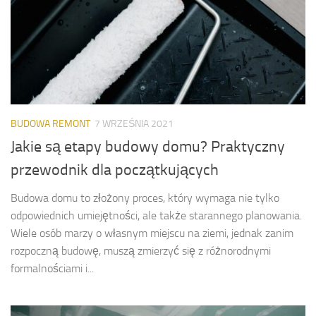
BUDOWA REMONT
7 WRZEŚNIA 2021
Jakie są etapy budowy domu? Praktyczny
przewodnik dla początkujących
Budowa domu to złożony proces, który wymaga nie tylko
odpowiednich umiejętności, ale także starannego planowania.
Wiele osób marzy o własnym miejscu na ziemi, jednak zanim
rozpoczną budowę, muszą zmierzyć się z różnorodnymi
formalnościami i...