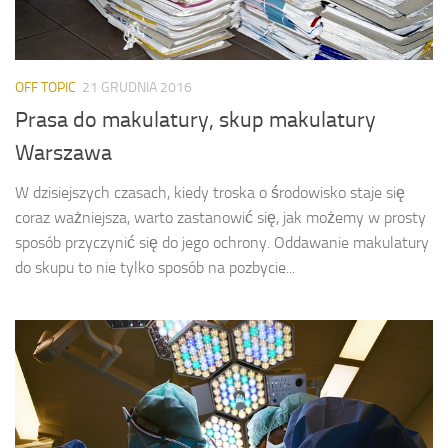
OFF TOPIC
21 GRUDNIA 2016
Prasa do makulatury, skup makulatury
Warszawa
W dzisiejszych czasach, kiedy troska o środowisko staje się
coraz ważniejsza, warto zastanowić się, jak możemy w prosty
sposób przyczynić się do jego ochrony. Oddawanie makulatury
do skupu to nie tylko sposób na pozbycie...