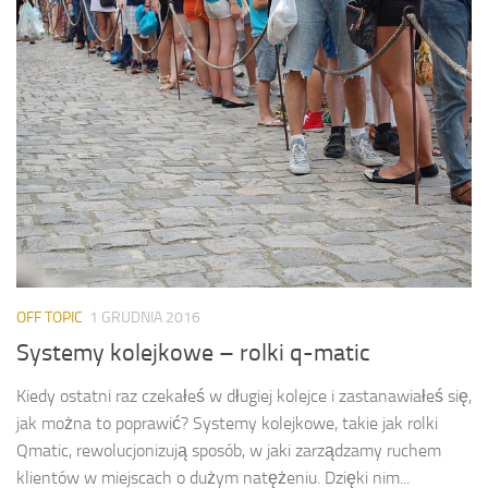
OFF TOPIC
1 GRUDNIA 2016
Systemy kolejkowe – rolki q-matic
Kiedy ostatni raz czekałeś w długiej kolejce i zastanawiałeś się,
jak można to poprawić? Systemy kolejkowe, takie jak rolki
Qmatic, rewolucjonizują sposób, w jaki zarządzamy ruchem
klientów w miejscach o dużym natężeniu. Dzięki nim...