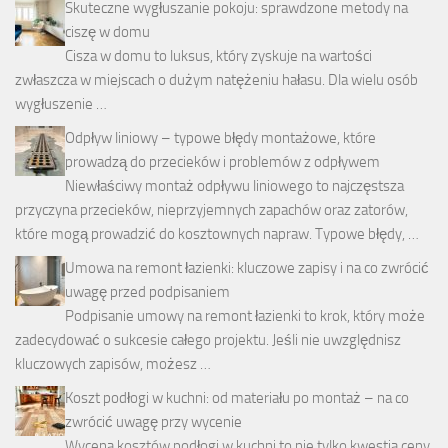
Skuteczne wygłuszanie pokoju: sprawdzone metody na
ciszę w domu
Cisza w domu to luksus, który zyskuje na wartości
zwłaszcza w miejscach o dużym natężeniu hałasu. Dla wielu osób
wygłuszenie …
Odpływ liniowy – typowe błędy montażowe, które
prowadzą do przecieków i problemów z odpływem
Niewłaściwy montaż odpływu liniowego to najczęstsza
przyczyna przecieków, nieprzyjemnych zapachów oraz zatorów,
które mogą prowadzić do kosztownych napraw. Typowe błędy, …
Umowa na remont łazienki: kluczowe zapisy i na co zwrócić
uwagę przed podpisaniem
Podpisanie umowy na remont łazienki to krok, który może
zadecydować o sukcesie całego projektu. Jeśli nie uwzględnisz
kluczowych zapisów, możesz …
Koszt podłogi w kuchni: od materiału po montaż – na co
zwrócić uwagę przy wycenie
Wycena kosztów podłogi w kuchni to nie tylko kwestia ceny