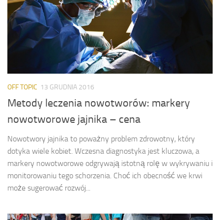
OFF TOPIC
13 GRUDNIA 2016
Metody leczenia nowotworów: markery
nowotworowe jajnika – cena
Nowotwory jajnika to poważny problem zdrowotny, który
dotyka wiele kobiet. Wczesna diagnostyka jest kluczowa, a
markery nowotworowe odgrywają istotną rolę w wykrywaniu i
monitorowaniu tego schorzenia. Choć ich obecność we krwi
może sugerować rozwój...