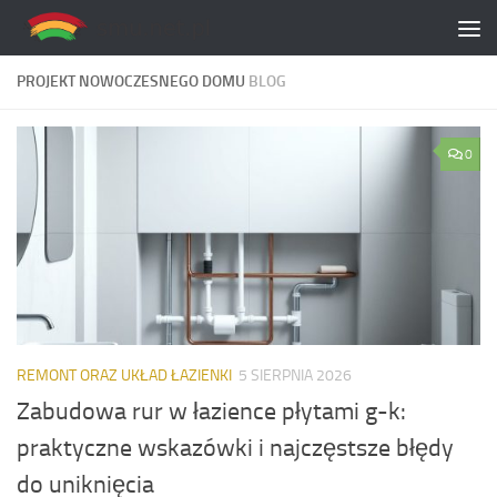
Skip to content
PROJEKT NOWOCZESNEGO DOMU
BLOG
0
REMONT ORAZ UKŁAD ŁAZIENKI
5 SIERPNIA 2026
Zabudowa rur w łazience płytami g-k:
praktyczne wskazówki i najczęstsze błędy
do uniknięcia