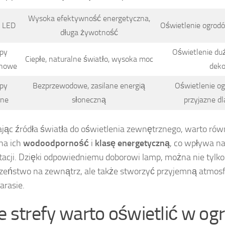
Wysoka efektywność energetyczna,
 LED
Oświetlenie ogrodó
długa żywotność
py
Oświetlenie duż
Ciepłe, naturalne światło, wysoka moc
enowe
deko
py
Bezprzewodowe, zasilane energią
Oświetlenie og
rne
słoneczną
przyjazne d
jąc źródła światła do oświetlenia zewnętrznego, warto rów
na ich
wodoodporność
i
klasę energetyczną
, co wpływa na
tacji. Dzięki odpowiedniemu doborowi lamp, można nie tylk
zeństwo na zewnątrz, ale także stworzyć przyjemną atmosf
arasie.
ie strefy warto oświetlić w og