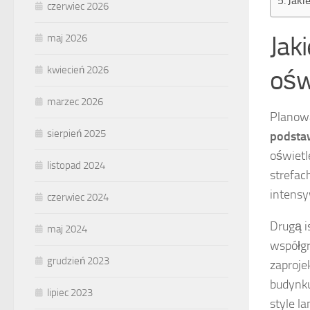
Jaki
czerwiec 2026
Jak
maj 2026
kwiecień 2026
ośw
marzec 2026
Planowa
sierpień 2025
podsta
oświetl
listopad 2024
strefac
intensy
czerwiec 2024
Drugą i
maj 2024
współgr
grudzień 2023
zaproje
budynku
lipiec 2023
style l