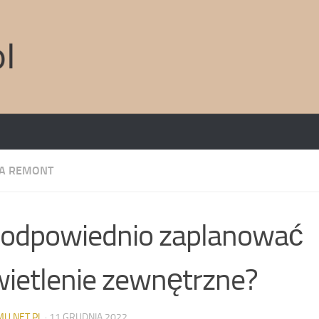
A REMONT
 odpowiednio zaplanować
ietlenie zewnętrzne?
MU.NET.PL
·
11 GRUDNIA 2022