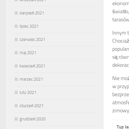
ekonom
światło
sierpień 2021
tarasów
lipiec 2021
Innym 
czerwiec 2021
Chociaż
popular
maj 2021
są równ
dekora
kwiecień 2021
Nie mo
marzec 2021
w przyp
luty 2021
bezprze
atmosfe
styczeń 2021
zimow
grudzień 2020
Typ l