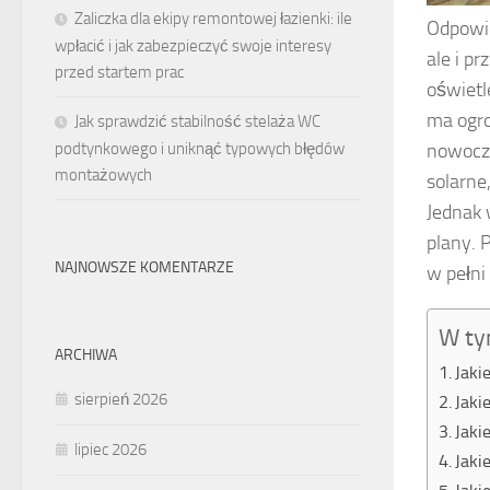
Zaliczka dla ekipy remontowej łazienki: ile
Odpowie
wpłacić i jak zabezpieczyć swoje interesy
ale i p
przed startem prac
oświetl
ma ogro
Jak sprawdzić stabilność stelaża WC
podtynkowego i uniknąć typowych błędów
nowocze
montażowych
solarne
Jednak 
plany. 
NAJNOWSZE KOMENTARZE
w pełni
W ty
ARCHIWA
Jaki
sierpień 2026
Jaki
Jaki
lipiec 2026
Jaki