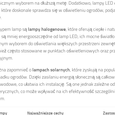
icznym wyborem na dłuższą metę. Dodatkowo, lampy LED e
, które doskonale sprawdza się w oświetleniu ogrodów, pod
.
typem lamp są
lampy halogenowe
, które oferują ciepłe i na
 są mniej energooszczędne od lamp LED, ich mocne światło 
nym wyborem do oświetlania większych przestrzeni zewnę
ież często stosowane w punktach oświetleniowych oraz prz
cyjnym.
żna zapomnieć o
lampach solarnych
, które zyskują na popu
adku ogrodów. Dzięki zasilaniu energią słoneczną są całkow
wodowe, co ułatwia ich instalację. Są one jednak zależne 
rycznych, co może wpływać na ich efektywność szczególni
ym.
ampy
Najważniejsze cechy
Zasto