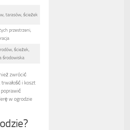
w, tarasów, ścieżek
ych przestrzeni,
racja
rodów, ścieżek,
la środowiska
nież zwrócić
 trwałość i koszt
o poprawić
erę w ogrodzie
rodzie?