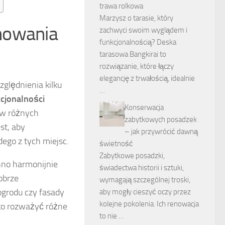
trawa rolkowa
Marzysz o tarasie, który
nowania
zachwyci swoim wyglądem i
funkcjonalnością? Deska
tarasowa Bangkirai to
rozwiązanie, które łączy
elegancję z trwałością, idealnie
ględnienia kilku
…
cjonalności
Konserwacja
 w różnych
zabytkowych posadzek
st, aby
– jak przywrócić dawną
ego z tych miejsc.
świetność
Zabytkowe posadzki,
nno harmonijnie
świadectwa historii i sztuki,
obrze
wymagają szczególnej troski,
ogrodu czy fasady
aby mogły cieszyć oczy przez
kolejne pokolenia. Ich renowacja
to rozważyć różne
to nie …