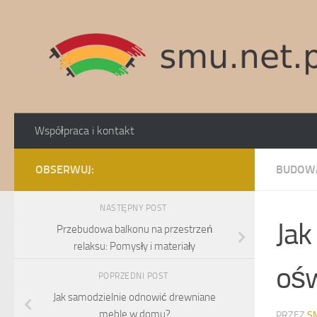
Skip to content
Współpraca i kontakt
OBSERWUJ:
BUDOW
NASTĘPNY POST
Jak
Przebudowa balkonu na przestrzeń
relaksu: Pomysły i materiały
ośw
POPRZEDNI POST
Jak samodzielnie odnowić drewniane
meble w domu?
PRZEZ
S