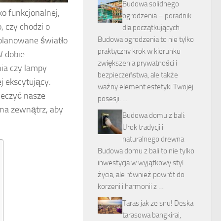
Budowa solidnego
o funkcjonalnej,
ogrodzenia – poradnik
, czy chodzi o
dla początkujących
Budowa ogrodzenia to nie tylko
aplanowane światło
praktyczny krok w kierunku
W dobie
zwiększenia prywatności i
nia czy lampy
bezpieczeństwa, ale także
j ekscytujący.
ważny element estetyki Twojej
weczyć nasze
posesji. …
 na zewnątrz, aby
Budowa domu z bali:
Urok tradycji i
naturalnego drewna
Budowa domu z bali to nie tylko
inwestycja w wyjątkowy styl
życia, ale również powrót do
korzeni i harmonii z …
Taras jak ze snu! Deska
tarasowa bangkirai,