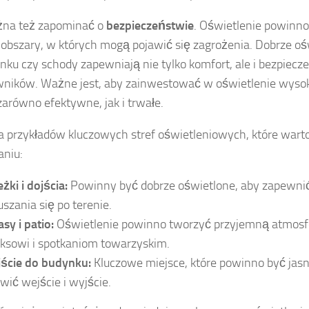
żna też zapominać o
bezpieczeństwie
. Oświetlenie powinn
obszary, w których mogą pojawić się zagrożenia. Dobrze oś
nku czy schody zapewniają nie tylko komfort, ale i bezpiec
ników. Ważne jest, aby zainwestować w oświetlenie wysokie
zarówno efektywne, jak i trwałe.
ka przykładów kluczowych stref oświetleniowych, które war
niu:
żki i dojścia:
Powinny być dobrze oświetlone, aby zapewni
uszania się po terenie.
asy i patio:
Oświetlenie powinno tworzyć przyjemną atmosfe
aksowi i spotkaniom towarzyskim.
ście do budynku:
Kluczowe miejsce, które powinno być jasn
twić wejście i wyjście.