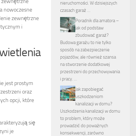
e zewnętrzne
nieruchomości. W dzisiejszych
 na nowoczesne
czasach garaż …
tlenie zewnętrzne
Poradnik dla amatora –
etycznym i
jak od podstaw
zbudować garaż?
Budowa garażu to nie tylko
wietlenia
sposób na zabezpieczenie
pojazdów, ale również szansa
na stworzenie dodatkowej
przestrzeni do przechowywania
i pracy. …
e jest prostym
Jak zapobiegać
zestrzeni oraz
uszkodzeniom
ych opcji, które
kanalizacji w domu?
Uszkodzenia kanalizacji w domu
to problem, który może
arakteryzują się
prowadzić do poważnych
yni je
konsekwencji, zarówno