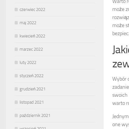
Warto r
może zm
czerwiec 2022
rozwiąz
maj 2022
może st
bezpiec
kwiecień 2022
Jak
marzec 2022
zew
luty 2022
styczeń 2022
Wybór o
zadanie
grudzień 2021
swoich 
listopad 2021
warto 
październik 2021
Jednym 
one wys
wrzesień 2021