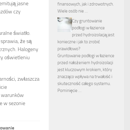
mitują jasne
finansowych, jak i zdrowotnych.
Wiele osób nie …
jazdów czy
Czy gruntowanie
podłogi w łazience
turalne światło.
przed hydroizolacją jest
sprawia, że są
konieczne i jak to zrobić
prawidłowo?
trznych. Halogeny
Gruntowanie podłogi w łazience
y oświetleniu
przed nałożeniem hydroizolacji
jest kluczowym krokiem, który
znacząco wpływa na trwałość i
larności, zwłaszcza
skuteczność całego systemu.
icie
Pominięcie …
od warunków
e w sezonie
sowanie