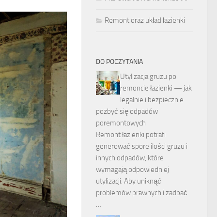
Remont oraz układ łazienki
DO POCZYTANIA
Utylizacja gruzu po
remoncie łazienki — jak
legalnie i bezpiecznie
pozbyć się odpadów
poremontowych
Remont łazienki potrafi
generować spore ilości gruzu i
innych odpadów, które
wymagają odpowiedniej
utylizacji. Aby uniknąć
problemów prawnych i zadbać
…