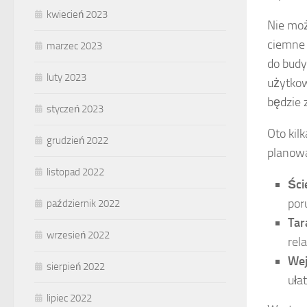
kwiecień 2023
Nie mo
ciemne 
marzec 2023
do budy
luty 2023
użytkow
będzie 
styczeń 2023
Oto kil
grudzień 2022
planowa
listopad 2022
Ście
por
październik 2022
Tar
wrzesień 2022
rel
Wej
sierpień 2022
uła
lipiec 2022