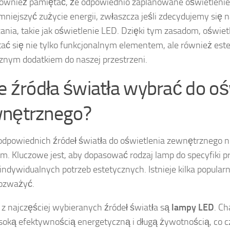
ównież pamiętać, że odpowiednio zaplanowane oświetleni
niejszyć zużycie energii, zwłaszcza jeśli zdecydujemy się
ania, takie jak oświetlenie LED. Dzięki tym zasadom, oświe
ać się nie tylko funkcjonalnym elementem, ale również est
znym dodatkiem do naszej przestrzeni.
ie źródła światła wybrać do oś
nętrznego?
dpowiednich źródeł światła do oświetlenia zewnętrznego ni
m. Kluczowe jest, aby dopasować rodzaj lamp do specyfiki pr
indywidualnych potrzeb estetycznych. Istnieje kilka popularn
rozważyć.
z najczęściej wybieranych źródeł światła są
lampy LED
. Ch
oką efektywnością energetyczną i długą żywotnością, co cz