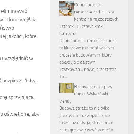
Odbiór prac po
o eliminować
remoncie kuchni: lista
wietlone wejścia
kontrolna najczęstszych
usterek i kluczowe kroki
zeństwo
formalne
j jakości, które
Odbiór prac po remoncie kuchni
to kluczowy moment w całym
procesie budowlanym, który
to uwzględnić w
decyduje o dalszym
użytkowaniu nowej przestrzeni.
To …
ć bezpieczeństwo
Budowa garażu przy
domu: Wskazówki i
rę sprzyjającą
trendy
Budowa garażu to nie tylko
o oświetlone, aby
praktyczne rozwiązanie, ale
także inwestycja, która może
znacząco zwiększyć wartość