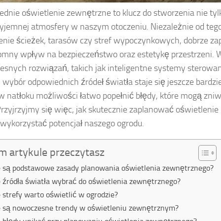
dnie oświetlenie zewnętrzne to klucz do stworzenia nie tylk
rzyjemnej atmosfery w naszym otoczeniu. Niezależnie od tego
enie ścieżek, tarasów czy stref wypoczynkowych, dobrze z
mny wpływ na bezpieczeństwo oraz estetykę przestrzeni. 
snych rozwiązań, takich jak inteligentne systemy sterowa
, wybór odpowiednich źródeł światła staje się jeszcze bardzie
w natłoku możliwości łatwo popełnić błędy, które mogą zni
Przyjrzyjmy się więc, jak skutecznie zaplanować oświetlenie
 wykorzystać potencjał naszego ogrodu.
m artykule przeczytasz
e są podstawowe zasady planowania oświetlenia zewnętrznego?
e źródła światła wybrać do oświetlenia zewnętrznego?
e strefy warto oświetlić w ogrodzie?
e są nowoczesne trendy w oświetleniu zewnętrznym?