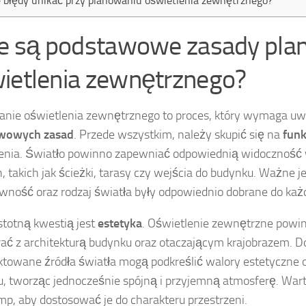
e błędy unikać przy planowaniu oświetlenia zewnętrznego?
ie są podstawowe zasady pla
ietlenia zewnętrznego?
nie oświetlenia zewnętrznego to proces, który wymaga uwz
wowych zasad
. Przede wszystkim, należy skupić się na
funk
enia. Światło powinno zapewniać odpowiednią widoczność
h, takich jak ścieżki, tarasy czy wejścia do budynku. Ważne je
wność oraz rodzaj światła były odpowiednio dobrane do każd
stotną kwestią jest
estetyka
. Oświetlenie zewnętrzne powi
ać z architekturą budynku oraz otaczającym krajobrazem. D
ktowane źródła światła mogą podkreślić walory estetyczne 
, tworząc jednocześnie spójną i przyjemną atmosferę. War
amp, aby dostosować je do charakteru przestrzeni.