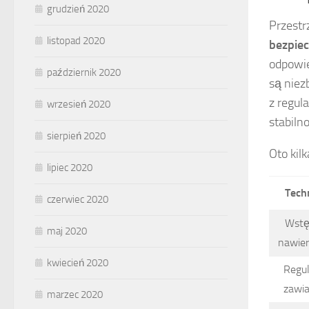
grudzień 2020
Przestr
listopad 2020
bezpie
odpowie
październik 2020
są niez
z regul
wrzesień 2020
stabiln
sierpień 2020
Oto kil
lipiec 2020
Tech
czerwiec 2020
Wstę
maj 2020
nawier
kwiecień 2020
Regul
zawi
marzec 2020