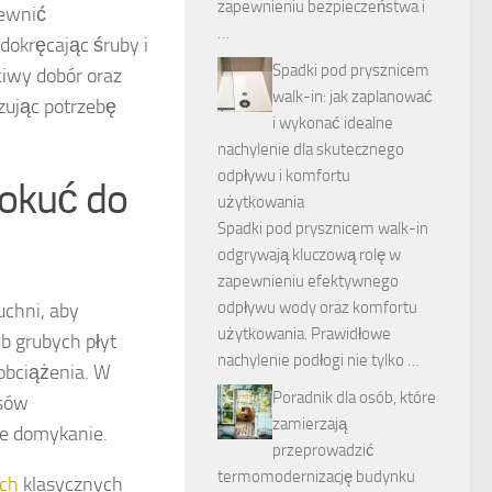
zapewnieniu bezpieczeństwa i
pewnić
…
dokręcając śruby i
Spadki pod prysznicem
ciwy dobór oraz
walk-in: jak zaplanować
zując potrzebę
i wykonać idealne
nachylenie dla skutecznego
odpływu i komfortu
 okuć do
użytkowania
Spadki pod prysznicem walk-in
odgrywają kluczową rolę w
zapewnieniu efektywnego
odpływu wody oraz komfortu
uchni, aby
użytkowania. Prawidłowe
b grubych płyt
nachylenie podłogi nie tylko …
obciążenia. W
Poradnik dla osób, które
asów
zamierzają
he domykanie.
przeprowadzić
termomodernizację budynku
ach
klasycznych