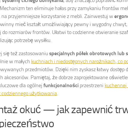
z
systemy cichego domykania
, aby znacząco poprawić komf
 Mechanizm ten eliminuje hałas przy zamykaniu frontów me
na przyjemniejsze korzystanie z mebli. Zainwestuj w
ergon
owinny mieć kształt umożliwiający pewny i wygodny chwyt, 
j do rozmiarów frontów. Ułatwi to codzienne otwieranie szafe
izując potrzebę wysiłku.
yj się też zastosowaniu
specjalnych półek obrotowych lu
ólnie w małych
kuchniach i niedostępnych narożnikach, co p
wywanych przedmiotów. Dzięki nim zyskasz łatwy dostęp d
 akcesoriów. Pamiętaj, że dobrze zaprojektowane oświetle
kluczowe dla ogólnej
funkcjonalności
przestrzeni
kuchennej 
t codziennego użytkowania
.
taż okuć — jak zapewnić trw
pieczeństwo