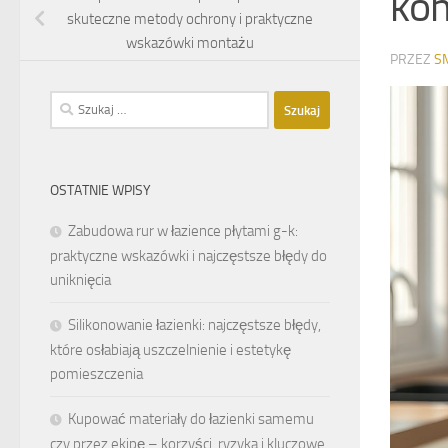
kom
skuteczne metody ochrony i praktyczne
wskazówki montażu
PRZEZ
S
Szukaj:
OSTATNIE WPISY
Zabudowa rur w łazience płytami g-k:
praktyczne wskazówki i najczęstsze błędy do
uniknięcia
Silikonowanie łazienki: najczęstsze błędy,
które osłabiają uszczelnienie i estetykę
pomieszczenia
Kupować materiały do łazienki samemu
czy przez ekipę – korzyści, ryzyka i kluczowe