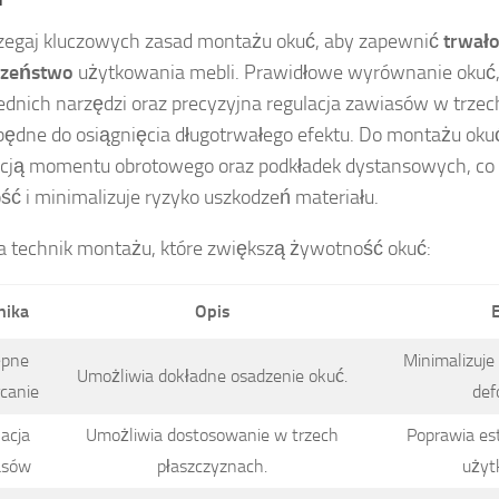
zegaj kluczowych zasad montażu okuć, aby zapewnić
trwał
czeństwo
użytkowania mebli. Prawidłowe wyrównanie okuć,
dnich narzędzi oraz precyzyjna regulacja zawiasów w trzec
będne do osiągnięcia długotrwałego efektu. Do montażu oku
acją momentu obrotowego oraz podkładek dystansowych, co
ość i minimalizuje ryzyko uszkodzeń materiału.
ka technik montażu, które zwiększą żywotność okuć:
nika
Opis
pne
Minimalizuje
Umożliwia dokładne osadzenie okuć.
canie
def
acja
Umożliwia dostosowanie w trzech
Poprawia es
asów
płaszczyznach.
użyt