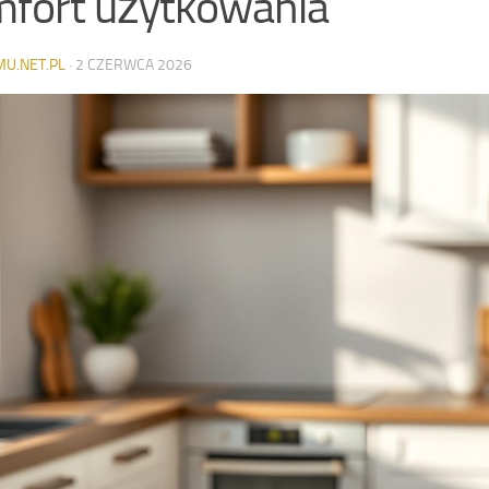
fort użytkowania
MU.NET.PL
·
2 CZERWCA 2026