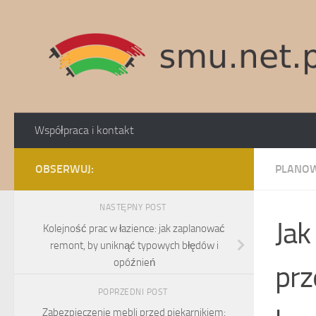
Skip to content
Współpraca i kontakt
OBSERWUJ:
PLANOW
NASTĘPNY POST
Jak
Kolejność prac w łazience: jak zaplanować
remont, by uniknąć typowych błędów i
opóźnień
prz
POPRZEDNI POST
Zabezpieczenie mebli przed piekarnikiem: