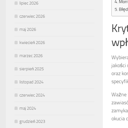
Mont
lipiec 2026
Błęd
czerwiec 2026
Kry
maj 2026
wpł
kwiecień 2026
marzec 2026
Wybier
jakości
sierpień 2025
oraz kor
specyfi
listopad 2024
Ważne f
czerwiec 2024
zawiasó
maj 2024
zamykan
okucia 
grudzień 2023