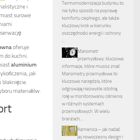
Termomodernizacja budynku to
malistyczne i
nie tylko sposób na poprawę
miast surowe
komfortu cieplnego, ale także
niami
kluczowy krok w kierunku
nserwację.
oszczędności energii i ochrony
…
zewna
oferuje
Manometr
m do kuchni.
przemysłowy: kluczowe
miast
aluminium
informacje, które musisz znać
ykończenia, jak
Manometry przemysłowe to
kluczowe narzędzia, które
 blaknięcie.
odgrywają niezwykle istotną
yboru materiałów.
rolę w monitorowaniu ciśnienia
w różnych systemach
ort
przemysłowych. W wielu
branżach, …
Kamienica – jak nadać
jej nowoczesny design i