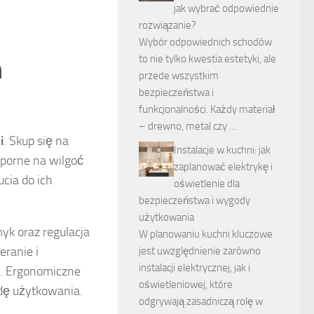
jak wybrać odpowiednie
rozwiązanie?
Wybór odpowiednich schodów
to nie tylko kwestia estetyki, ale
h
przede wszystkim
bezpieczeństwa i
funkcjonalności. Każdy materiał
– drewno, metal czy …
i
. Skup się na
Instalacje w kuchni: jak
dporne na wilgoć
zaplanować elektrykę i
ucia do ich
oświetlenie dla
bezpieczeństwa i wygody
użytkowania
yk oraz regulacja
W planowaniu kuchni kluczowe
eranie i
jest uwzględnienie zarówno
instalacji elektrycznej, jak i
i. Ergonomiczne
oświetleniowej, które
dę użytkowania.
odgrywają zasadniczą rolę w