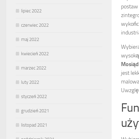
postaw
lipiec 2022
zinteg
wykończ
czerwiec 2022
industr
maj 2022
Wybiera
kwiecień 2022
wysoką 
Mosiąd
marzec 2022
jest le
malowan
luty 2022
Uwzględ
styczeń 2022
Fun
grudzień 2021
uży
listopad 2021