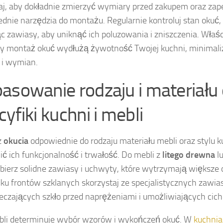
j, aby dokładnie zmierzyć wymiary przed zakupem oraz za
dnie narzędzia do montażu. Regularnie kontroluj stan okuć, 
ąc zawiasy, aby uniknąć ich poluzowania i zniszczenia. Właś
y montaż okuć wydłużą żywotność Twojej kuchni, minimali
 i wymian.
asowanie rodzaju i materiału
yfiki kuchni i mebli
z
okucia
odpowiednie do rodzaju materiału mebli oraz stylu k
ć ich funkcjonalność i trwałość. Do mebli z
litego drewna
lu
ierz solidne zawiasy i uchwyty, które wytrzymają większe 
ku frontów szklanych skorzystaj ze specjalistycznych zawi
eczających szkło przed naprężeniami i umożliwiających cic
bli determinuje wybór wzorów i wykończeń okuć. W
kuchni