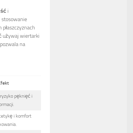
ość
i
 stosowanie
h płaszczyznach
ć używaj wiertarki
 pozwala na
Efekt
 ryzyko pęknięć i
ormacji.
tetykę i komfort
kowania.