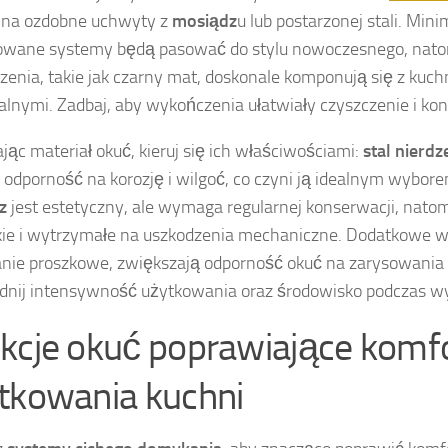
 na ozdobne uchwyty z
mosiądz
u lub postarzonej stali. Mini
rowane systemy będą pasować do stylu nowoczesnego, nato
enia, takie jak czarny mat, doskonale komponują się z kuch
ialnymi. Zadbaj, aby wykończenia ułatwiały czyszczenie i ko
jąc materiał okuć, kieruj się ich właściwościami:
stal nierd
odporność na korozję i wilgoć, co czyni ją idealnym wybore
z
jest estetyczny, ale wymaga regularnej konserwacji, nato
kkie i wytrzymałe na uszkodzenia mechaniczne. Dodatkowe w
ie proszkowe, zwiększają odporność okuć na zarysowania i
nij intensywność użytkowania oraz środowisko podczas w
kcje okuć poprawiające komf
tkowania kuchni