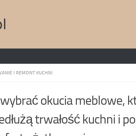
ANIE I REMONT KUCHNI
 wybrać okucia meblowe, k
edłużą trwałość kuchni i p