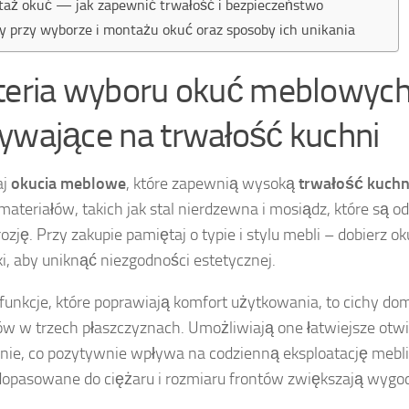
aż okuć — jak zapewnić trwałość i bezpieczeństwo
y przy wyborze i montażu okuć oraz sposoby ich unikania
teria wyboru okuć meblowyc
ywające na trwałość kuchni
aj
okucia meblowe
, które zapewnią wysoką
trwałość kuchn
 materiałów, takich jak stal nierdzewna i mosiądz, które są o
ozję. Przy zakupie pamiętaj o typie i stylu mebli – dobierz ok
ki, aby uniknąć niezgodności estetycznej.
unkcje, które poprawiają komfort użytkowania, to cichy dom
w w trzech płaszczyznach. Umożliwiają one łatwiejsze otwi
ie, co pozytywnie wpływa na codzienną eksploatację mebl
dopasowane do ciężaru i rozmiaru frontów zwiększają wygo