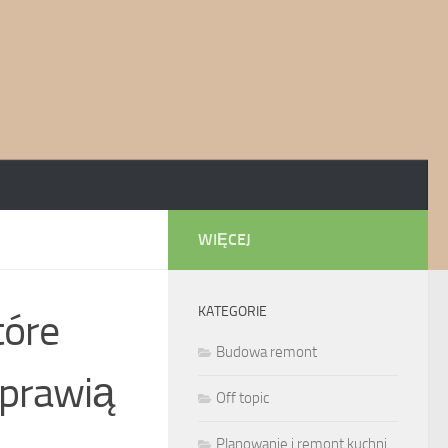
WIĘCEJ
KATEGORIE
tóre
Budowa remont
oprawią
Off topic
Planowanie i remont kuchni