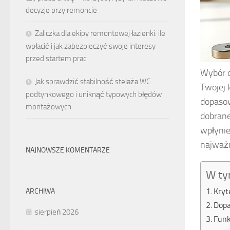
decyzje przy remoncie
Zaliczka dla ekipy remontowej łazienki: ile
wpłacić i jak zabezpieczyć swoje interesy
przed startem prac
Wybór o
Jak sprawdzić stabilność stelaża WC
Twojej 
podtynkowego i uniknąć typowych błędów
dopasow
montażowych
dobrane
wpłynie
najważn
NAJNOWSZE KOMENTARZE
W ty
Kryt
ARCHIWA
Dopa
sierpień 2026
Funk