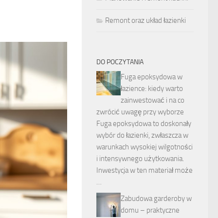
Remont oraz układ łazienki
DO POCZYTANIA
Fuga epoksydowa w
łazience: kiedy warto
zainwestować i na co
zwrócić uwagę przy wyborze
Fuga epoksydowa to doskonały
wybór do łazienki, zwłaszcza w
warunkach wysokiej wilgotności
i intensywnego użytkowania.
Inwestycja w ten materiał może
…
Zabudowa garderoby w
domu – praktyczne