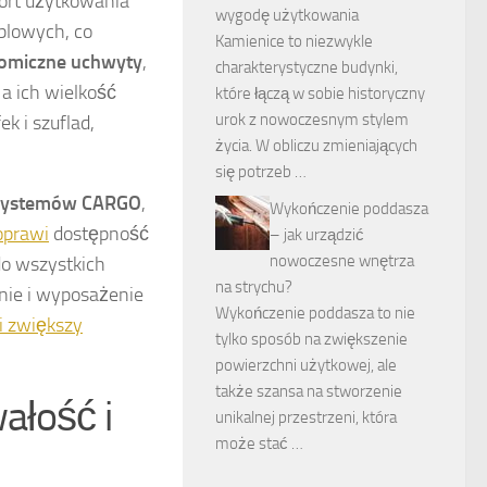
ort użytkowania
wygodę użytkowania
blowych, co
Kamienice to niezwykle
omiczne uchwyty
,
charakterystyczne budynki,
a ich wielkość
które łączą w sobie historyczny
urok z nowoczesnym stylem
k i szuflad,
życia. W obliczu zmieniających
się potrzeb …
b systemów CARGO
,
Wykończenie poddasza
oprawi
dostępność
– jak urządzić
nowoczesne wnętrza
o wszystkich
na strychu?
nie i wyposażenie
Wykończenie poddasza to nie
i zwiększy
tylko sposób na zwiększenie
powierzchni użytkowej, ale
także szansa na stworzenie
ałość i
unikalnej przestrzeni, która
może stać …