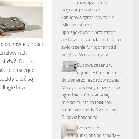
rozwiązanie dla
większej przestrzeni
Zabudowa garderoby to nie
tylko sposób na
uporządkowanie przestrzeni,
ale także doskonała metoda na
o długowieczności
zwiększenie funkcjonalności
riałów i ich
wnętrza. W czasach, gdy …
 służyć. Dobrze
Budowa basenu w
ść, co znacząco
ogrodzie: Krok po kroku
spekty okuć są
do wymarzonego rozwiązania
długie lata.
Marzysz o własnym basenie w
ogrodzie, który stanie się
miejscem letnich relaksów i
radosnych spotkań z rodziną?
Budowa basenu to …
Bezpieczne i
funkcjonalne schody –