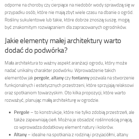
odporne na choroby czy cierpiące na niedobór wody sprawdzą się w
przypadku osób, które nie mają zbyt wiele czasu na dbanie o ogród.
Rośliny sukulentowe lub takie, które dobrze znoszą suszę, mogą
być znakomitym rozwiązaniem dla zapracowanych ogrodników.
Jakie elementy małej architektury warto
dodać do podwórka?
Mała architektura to ważny aspekt aranżacji ogrodu, który może
nadać unikalny charakter podwórku. Wprowadzenie takich
elementów jak
pergole
,
altany
czy
fontanny
pozwala na stworzenie
funkcjonalnych i estetycznych przestrzeni, które sprzyjają relaksowi
oraz spotkaniom towarzyskim. Oto kilka propozycji, które warto
rozważyć, planując małą architekturę w ogrodzie.
Pergole
– to konstrukcje, które nie tylko zdobią przestrzeń, ale
także zapewniają cień. Można je obsadzić roślinnością pnącą,
co wprowadza dodatkowy element natury i kolorów.
Altany
– idealne na spotkania z rodziną i przyjaciółmi, altany