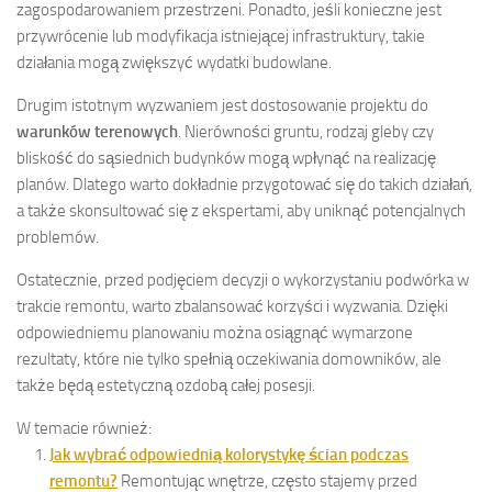
zagospodarowaniem przestrzeni. Ponadto, jeśli konieczne jest
przywrócenie lub modyfikacja istniejącej infrastruktury, takie
działania mogą zwiększyć wydatki budowlane.
Drugim istotnym wyzwaniem jest dostosowanie projektu do
warunków terenowych
. Nierówności gruntu, rodzaj gleby czy
bliskość do sąsiednich budynków mogą wpłynąć na realizację
planów. Dlatego warto dokładnie przygotować się do takich działań,
a także skonsultować się z ekspertami, aby uniknąć potencjalnych
problemów.
Ostatecznie, przed podjęciem decyzji o wykorzystaniu podwórka w
trakcie remontu, warto zbalansować korzyści i wyzwania. Dzięki
odpowiedniemu planowaniu można osiągnąć wymarzone
rezultaty, które nie tylko spełnią oczekiwania domowników, ale
także będą estetyczną ozdobą całej posesji.
W temacie również:
Jak wybrać odpowiednią kolorystykę ścian podczas
remontu?
Remontując wnętrze, często stajemy przed