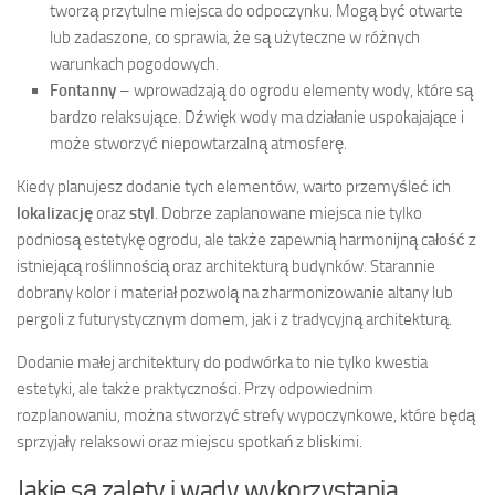
tworzą przytulne miejsca do odpoczynku. Mogą być otwarte
lub zadaszone, co sprawia, że są użyteczne w różnych
warunkach pogodowych.
Fontanny
– wprowadzają do ogrodu elementy wody, które są
bardzo relaksujące. Dźwięk wody ma działanie uspokajające i
może stworzyć niepowtarzalną atmosferę.
Kiedy planujesz dodanie tych elementów, warto przemyśleć ich
lokalizację
oraz
styl
. Dobrze zaplanowane miejsca nie tylko
podniosą estetykę ogrodu, ale także zapewnią harmonijną całość z
istniejącą roślinnością oraz architekturą budynków. Starannie
dobrany kolor i materiał pozwolą na zharmonizowanie altany lub
pergoli z futurystycznym domem, jak i z tradycyjną architekturą.
Dodanie małej architektury do podwórka to nie tylko kwestia
estetyki, ale także praktyczności. Przy odpowiednim
rozplanowaniu, można stworzyć strefy wypoczynkowe, które będą
sprzyjały relaksowi oraz miejscu spotkań z bliskimi.
Jakie są zalety i wady wykorzystania