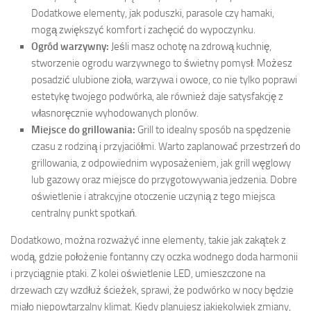
Dodatkowe elementy, jak poduszki, parasole czy hamaki,
mogą zwiększyć komfort i zachęcić do wypoczynku.
Ogród warzywny:
Jeśli masz ochotę na zdrową kuchnię,
stworzenie ogrodu warzywnego to świetny pomysł. Możesz
posadzić ulubione zioła, warzywa i owoce, co nie tylko poprawi
estetykę twojego podwórka, ale również daje satysfakcję z
własnoręcznie wyhodowanych plonów.
Miejsce do grillowania:
Grill to idealny sposób na spędzenie
czasu z rodziną i przyjaciółmi. Warto zaplanować przestrzeń do
grillowania, z odpowiednim wyposażeniem, jak grill węglowy
lub gazowy oraz miejsce do przygotowywania jedzenia. Dobre
oświetlenie i atrakcyjne otoczenie uczynią z tego miejsca
centralny punkt spotkań.
Dodatkowo, można rozważyć inne elementy, takie jak zakątek z
wodą, gdzie położenie fontanny czy oczka wodnego doda harmonii
i przyciągnie ptaki. Z kolei oświetlenie LED, umieszczone na
drzewach czy wzdłuż ścieżek, sprawi, że podwórko w nocy będzie
miało niepowtarzalny klimat. Kiedy planujesz jakiekolwiek zmiany,