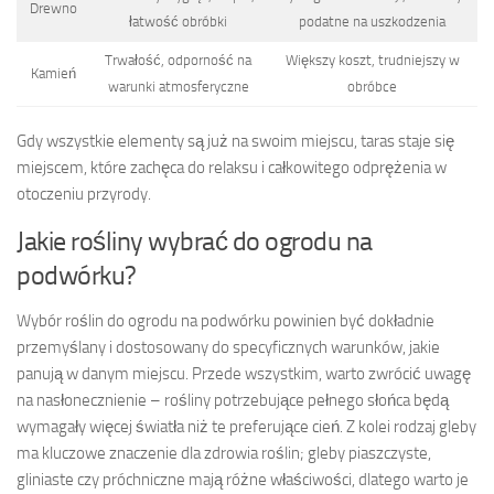
Drewno
łatwość obróbki
podatne na uszkodzenia
Trwałość, odporność na
Większy koszt, trudniejszy w
Kamień
warunki atmosferyczne
obróbce
Gdy wszystkie elementy są już na swoim miejscu, taras staje się
miejscem, które zachęca do relaksu i całkowitego odprężenia w
otoczeniu przyrody.
Jakie rośliny wybrać do ogrodu na
podwórku?
Wybór roślin do ogrodu na podwórku powinien być dokładnie
przemyślany i dostosowany do specyficznych warunków, jakie
panują w danym miejscu. Przede wszystkim, warto zwrócić uwagę
na nasłonecznienie – rośliny potrzebujące pełnego słońca będą
wymagały więcej światła niż te preferujące cień. Z kolei rodzaj gleby
ma kluczowe znaczenie dla zdrowia roślin; gleby piaszczyste,
gliniaste czy próchniczne mają różne właściwości, dlatego warto je