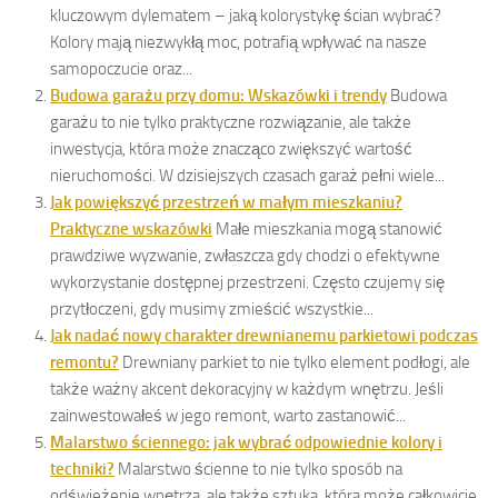
kluczowym dylematem – jaką kolorystykę ścian wybrać?
Kolory mają niezwykłą moc, potrafią wpływać na nasze
samopoczucie oraz...
Budowa garażu przy domu: Wskazówki i trendy
Budowa
garażu to nie tylko praktyczne rozwiązanie, ale także
inwestycja, która może znacząco zwiększyć wartość
nieruchomości. W dzisiejszych czasach garaż pełni wiele...
Jak powiększyć przestrzeń w małym mieszkaniu?
Praktyczne wskazówki
Małe mieszkania mogą stanowić
prawdziwe wyzwanie, zwłaszcza gdy chodzi o efektywne
wykorzystanie dostępnej przestrzeni. Często czujemy się
przytłoczeni, gdy musimy zmieścić wszystkie...
Jak nadać nowy charakter drewnianemu parkietowi podczas
remontu?
Drewniany parkiet to nie tylko element podłogi, ale
także ważny akcent dekoracyjny w każdym wnętrzu. Jeśli
zainwestowałeś w jego remont, warto zastanowić...
Malarstwo ściennego: jak wybrać odpowiednie kolory i
techniki?
Malarstwo ścienne to nie tylko sposób na
odświeżenie wnętrza, ale także sztuka, która może całkowicie