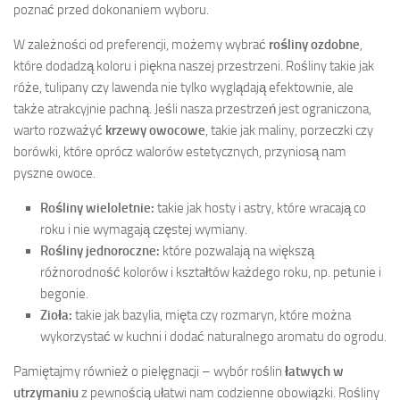
poznać przed dokonaniem wyboru.
W zależności od preferencji, możemy wybrać
rośliny ozdobne
,
które dodadzą koloru i piękna naszej przestrzeni. Rośliny takie jak
róże, tulipany czy lawenda nie tylko wyglądają efektownie, ale
także atrakcyjnie pachną. Jeśli nasza przestrzeń jest ograniczona,
warto rozważyć
krzewy owocowe
, takie jak maliny, porzeczki czy
borówki, które oprócz walorów estetycznych, przyniosą nam
pyszne owoce.
Rośliny wieloletnie:
takie jak hosty i astry, które wracają co
roku i nie wymagają częstej wymiany.
Rośliny jednoroczne:
które pozwalają na większą
różnorodność kolorów i kształtów każdego roku, np. petunie i
begonie.
Zioła:
takie jak bazylia, mięta czy rozmaryn, które można
wykorzystać w kuchni i dodać naturalnego aromatu do ogrodu.
Pamiętajmy również o pielęgnacji – wybór roślin
łatwych w
utrzymaniu
z pewnością ułatwi nam codzienne obowiązki. Rośliny