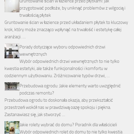
Gruntowanie ścian w łazience przed płytkami: jak
przygotować podłoże, by uniknąć problemów z wilgocią i
trwałością płytek
Gruntowanie ścian w łazience przed układaniem płytek to kluczowy
krok, który może znacząco wpłynąć na trwałość i estetykę całej
aranżacji. …
Porady dotyczące wyboru odpowiednich drzwi
wewnętrznych
Wybór odpowiednich drzwi wewnętrznych to nie tylko
kwestia estetyki, ale także funkcjonalności i komfortu w
codziennym użytkowaniu. Zróżnicowanie typów drzwi, …
Przebudowa ogrodu: Jakie elementy warto uwzględnić
podczas remontu?
Przebudowa ogrodu to doskonała okazja, aby przekształcić
przestrzeń wokół nas w prawdziwą oazę spokoju i piękna.
Zastanawiasz się, jak stworzyć …
Jakie rolety wybrać do domu? Poradnik dla właścicieli
Wybór odpowiednich rolet do domu to nie tylko kwestia