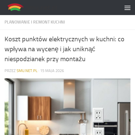
Skip to content
PLANOWANIE I REMONT KUCHNI
Koszt punktów elektrycznych w kuchni: co
wpływa na wycenę i jak uniknąć
niespodzianek przy montażu
PRZEZ
SMU.NET.PL
·
15 MAJA 2026