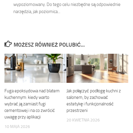
wypoziomowany. Do tego celu niezbędne są odpowiednie
narzędzia, jak poziomica...
MOŻESZ RÓWNIEŻ POLUBIĆ…
Fuga epoksydowa nad blatem
Jak połączyć podłogę kuchni z
kuchennym: kiedy warto
salonem, by zachować
wybrać ją zamiast fugi
estetykę i funkcjonalność
cementowej i na co zwrócić
przestrzeni
uwagę przy aplikacji
20 KWIETNIA 2026
10 MAJA 2026