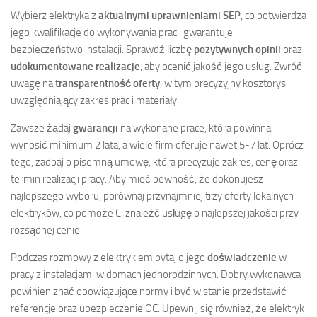
Wybierz elektryka z
aktualnymi uprawnieniami SEP
, co potwierdza
jego kwalifikacje do wykonywania prac i gwarantuje
bezpieczeństwo instalacji. Sprawdź liczbę
pozytywnych opinii
oraz
udokumentowane realizacje
, aby ocenić jakość jego usług. Zwróć
uwagę na
transparentność oferty
, w tym precyzyjny kosztorys
uwzględniający zakres prac i materiały.
Zawsze żądaj
gwarancji
na wykonane prace, która powinna
wynosić minimum 2 lata, a wiele firm oferuje nawet 5-7 lat. Oprócz
tego, zadbaj o pisemną umowę, która precyzuje zakres, cenę oraz
termin realizacji pracy. Aby mieć pewność, że dokonujesz
najlepszego wyboru, porównaj przynajmniej trzy oferty lokalnych
elektryków, co pomoże Ci znaleźć usługę o najlepszej jakości przy
rozsądnej cenie.
Podczas rozmowy z elektrykiem pytaj o jego
doświadczenie
w
pracy z instalacjami w domach jednorodzinnych. Dobry wykonawca
powinien znać obowiązujące normy i być w stanie przedstawić
referencje oraz ubezpieczenie OC. Upewnij się również, że elektryk