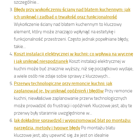
szczególnie...
Błędy przy wykończeniu ściany nad blatem kuchennym: jak
ich uniknąć i zadbać o trwałość oraz funkcjonalność
Wykończenie ściany nad blatem kuchennym to kluczowy
element, który może znacząco wpłynąć na estetykę i
funkcjonalność przestrzeni. Często jednak popełniane błędy,
takie...
Koszt instalacji elektrycznej w kuchni: co wpływa na wycenę
i jak uniknąć niespodzianek
Koszt instalacji elektrycznej w
kuchni może być znacznie wyższy, niż się początkowo wydaje,
a wiele osób nie zdaje sobie sprawy z kluczowych...
Przerwy technologiczne przy remoncie kuchni: jak
zaplanować je, by uniknąć opóźnień i błędów
Przy remoncie
kuchni, niewłaściwe zaplanowanie przerw technologicznych
może prowadzić do frustracji i opóźnień. Kluczowe jest, aby te
przerwy były starannie uwzględnione w...
Jak dokładnie sprawdzić i wypoziomować blat po montażu:
narzędzia, metody i typowe błędy
Po montażu blatu
kluczowe jest, aby upewnić się, że jest on idealnie