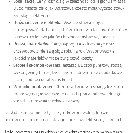
Lokalizacja
: Ceny różnią się w zależności od regionu i miasta.
Duże miasta, takie jak Warszawa, często mają wyższe stawki
za usługi elektryczne.
Doświadczenie elektryka
: Wyższe stawki mogą
obowiązywać dla bardziej doświadczonych fachowców, którzy
zapewniają lepszą jakość i bezpieczeństwo wykonania.
Rodzaj materiałów
: Ceny osprzętu elektrycznego oraz
przewodów zmieniają się z roku na rok. Wybór wysokiej
jakości materiałów może zwiększyć koszty.
Stopień skomplikowania instalacji
: Liczba punktów, rodzaj
wykonywanych prac, takich jak bruzdowanie czy dodatkowe
prace, podnosi ostateczny koszt.
Warunki montażowe
: Obecność twardych ścian, jak żelbeton,
może wymagać większego nakładu pracy i odpowiedniego
sprzętu, co również wpływa na ceny.
Dokładne zrozumienie tych czynników pozwoli na lepsze
planowanie budżetu na instalację punktów elektrycznych w kuchni.
Jak rodzaj punktów elektrycznych wpływa