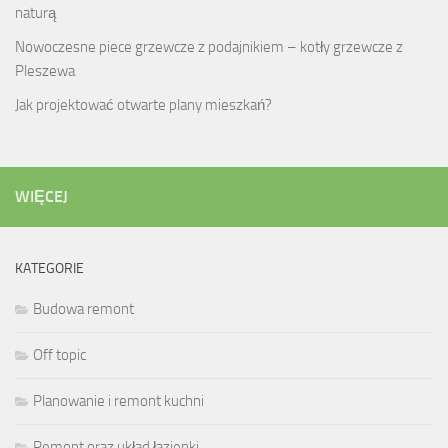
naturą
Nowoczesne piece grzewcze z podajnikiem – kotły grzewcze z
Pleszewa
Jak projektować otwarte plany mieszkań?
WIĘCEJ
KATEGORIE
Budowa remont
Off topic
Planowanie i remont kuchni
Remont oraz układ łazienki