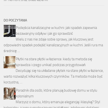
DO POCZYTANIA
Podejścia kanalizacyjne w kuchni: jaki spadek zapewnia
bezawaryjny odpływ i jak go sprawdzić
Wielu z nas nie zdaje sobie sprawy, jak kluczowy jest
odpowiedni spadek podejść kanalizacyjnych w kuchni. Jeśli rura ma
średnicę …
Płytki na stare płytki w łazience: kiedy ta metoda się
sprawdza i czego unikać podczas przygotowań
Decydując się na układanie płytek na stare płytki w łazience,
warto rozważyć kilka kluczowych czynników. Ta metoda może być
korzystna, …
Poradnik dla osób, które planują budowę domu w stylu
kolonialnym
Marzysz o domu, który emanuje elegancją i klasyką? Styl
kolonialny, z jego symetrycznymi kształtami, zdobnymi detalami