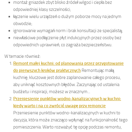
montaż gniazdek zbyt blisko źródeł wilgoci i ciepła bez
odpowiedniej klasy szczelności;
łączenie wielu urządzeń o dużym poborze mocy na jednym
obwodzie;
ignorowanie wymagań norm i brak konsultacji ze specjalistą;
niewłaściwe podłączenie płyt indukcyjnych przez osoby bez
odpowiednich uprawnień, co zagraża bezpieczeństwu.
W temacie również:
Remont małej kuchni: od planowania przez przygotowanie
do pierwszych kroków praktycznych
Remontując małą
kuchnię, kluczowe jest dobre zaplanowanie całego procesu,
aby uniknąć kosztownych błędów. Zaczynając od ustalenia
budżetu i inspiracji, możesz w znacznym...
Przeniesienie punktów wodno-kanalizacyjnych w kuchni:
kiedy warto i na co zwrócić uwagę przy remoncie
Przeniesienie punktów wodno-kanalizacyjnych w kuchni to
decyzja, która może znacząco wpłynąć na funkcjonalność tego
pomieszczenia. Warto rozważyć tę opcję podczas remontu,