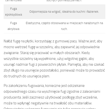
cementowa
suchych pomieszczeniach.
Fuga
Odporniejsza na wilgoć, idealna do kuchni i łazienek.
epoksydowa
Fuga
Elastyczna, często stosowana w miejscach narażonych na
akrylowa
ruch.
Nałóż fugę na płytki, korzystając z gumowej pacy. Ważne jest, aby
mocno wetrzeć fugę w szczeliny, aby zapewnić jej odpowiednie
związanie. Staraj się pracować w małych obszarach. Kiedy
wszystkie szczeliny są wypełnione, użyj wilgotnej gąbki, aby
usunąć nadmiar fugi z powierzchni płytek. Pamiętaj, aby nie czekać
zbyt długo na usunięcie pozostałości, ponieważ może to prowadzić
do trudnych do usunięcia plam.
Po zakończeniu fugowania, konieczne jest odczekanie
odpowiedniego czasu na wyschnięcie fugi zgodnie z zaleceniami
producenta. Jeśli zaczniesz użytkować podłogę zbyt wcześnie,
może to wpłynąć negatywnie na trwałość obu materiałów.
Odpowiednio wykonane fugowanie nie tylko poprawia walory