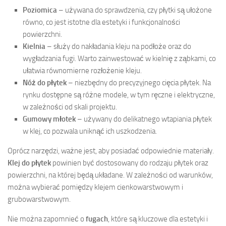
Poziomica
– używana do sprawdzenia, czy płytki są ułożone
równo, co jest istotne dla estetyki i funkcjonalności
powierzchni.
Kielnia
– służy do nakładania kleju na podłoże oraz do
wygładzania fugi. Warto zainwestować w kielnię z ząbkami, co
ułatwia równomierne rozłożenie kleju.
Nóż do płytek
– niezbędny do precyzyjnego cięcia płytek. Na
rynku dostępne są różne modele, w tym ręczne i elektryczne,
w zależności od skali projektu.
Gumowy młotek
– używany do delikatnego wtapiania płytek
w klej, co pozwala uniknąć ich uszkodzenia.
Oprócz narzędzi, ważne jest, aby posiadać odpowiednie materiały.
Klej do płytek
powinien być dostosowany do rodzaju płytek oraz
powierzchni, na której będą układane. W zależności od warunków,
można wybierać pomiędzy klejem cienkowarstwowym i
grubowarstwowym.
Nie można zapomnieć o
fugach
, które są kluczowe dla estetyki i