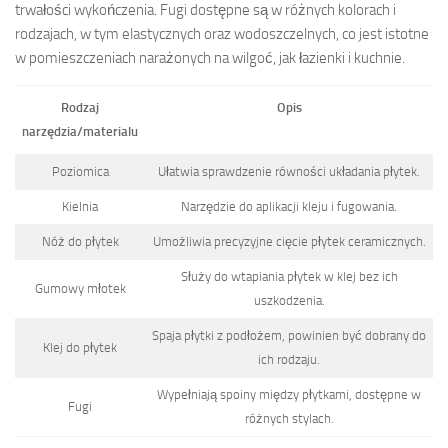
trwałości wykończenia. Fugi dostępne są w różnych kolorach i
rodzajach, w tym elastycznych oraz wodoszczelnych, co jest istotne
w pomieszczeniach narażonych na wilgoć, jak łazienki i kuchnie.
Rodzaj
Opis
narzędzia/materialu
Poziomica
Ułatwia sprawdzenie równości układania płytek.
Kielnia
Narzędzie do aplikacji kleju i fugowania.
Nóż do płytek
Umożliwia precyzyjne cięcie płytek ceramicznych.
Służy do wtapiania płytek w klej bez ich
Gumowy młotek
uszkodzenia.
Spaja płytki z podłożem, powinien być dobrany do
Klej do płytek
ich rodzaju.
Wypełniają spoiny między płytkami, dostępne w
Fugi
różnych stylach.