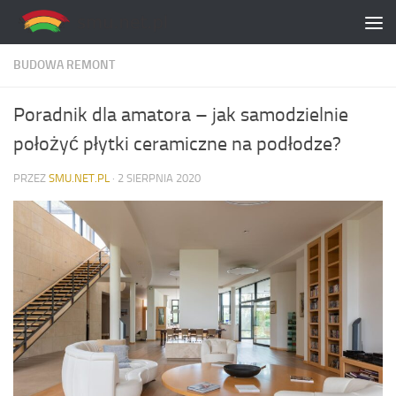
Skip to content
BUDOWA REMONT
Poradnik dla amatora – jak samodzielnie
położyć płytki ceramiczne na podłodze?
PRZEZ
SMU.NET.PL
·
2 SIERPNIA 2020