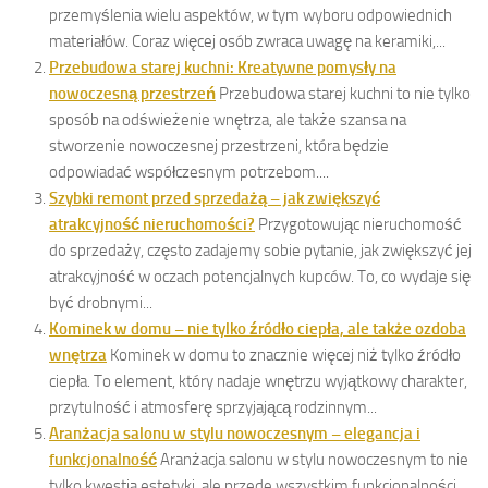
przemyślenia wielu aspektów, w tym wyboru odpowiednich
materiałów. Coraz więcej osób zwraca uwagę na keramiki,...
Przebudowa starej kuchni: Kreatywne pomysły na
nowoczesną przestrzeń
Przebudowa starej kuchni to nie tylko
sposób na odświeżenie wnętrza, ale także szansa na
stworzenie nowoczesnej przestrzeni, która będzie
odpowiadać współczesnym potrzebom....
Szybki remont przed sprzedażą – jak zwiększyć
atrakcyjność nieruchomości?
Przygotowując nieruchomość
do sprzedaży, często zadajemy sobie pytanie, jak zwiększyć jej
atrakcyjność w oczach potencjalnych kupców. To, co wydaje się
być drobnymi...
Kominek w domu – nie tylko źródło ciepła, ale także ozdoba
wnętrza
Kominek w domu to znacznie więcej niż tylko źródło
ciepła. To element, który nadaje wnętrzu wyjątkowy charakter,
przytulność i atmosferę sprzyjającą rodzinnym...
Aranżacja salonu w stylu nowoczesnym – elegancja i
funkcjonalność
Aranżacja salonu w stylu nowoczesnym to nie
tylko kwestia estetyki, ale przede wszystkim funkcjonalności.