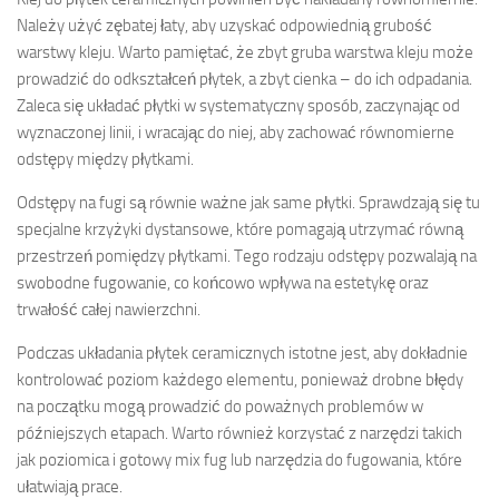
Należy użyć zębatej łaty, aby uzyskać odpowiednią grubość
warstwy kleju. Warto pamiętać, że zbyt gruba warstwa kleju może
prowadzić do odkształceń płytek, a zbyt cienka – do ich odpadania.
Zaleca się układać płytki w systematyczny sposób, zaczynając od
wyznaczonej linii, i wracając do niej, aby zachować równomierne
odstępy między płytkami.
Odstępy na fugi są równie ważne jak same płytki. Sprawdzają się tu
specjalne krzyżyki dystansowe, które pomagają utrzymać równą
przestrzeń pomiędzy płytkami. Tego rodzaju odstępy pozwalają na
swobodne fugowanie, co końcowo wpływa na estetykę oraz
trwałość całej nawierzchni.
Podczas układania płytek ceramicznych istotne jest, aby dokładnie
kontrolować poziom każdego elementu, ponieważ drobne błędy
na początku mogą prowadzić do poważnych problemów w
późniejszych etapach. Warto również korzystać z narzędzi takich
jak poziomica i gotowy mix fug lub narzędzia do fugowania, które
ułatwiają prace.