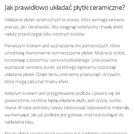
Jak prawidłowo układać płytki ceramiczne?
Układanie płytek ceramicznych to proces, który wymaga zarówno
precyzji, jak i cierpliwości. Aby osiągnąć estetyczny i trwały efekt,
należy przestrzegać kilku istotnych kroków.
Pierwszym krokiem jest wyznaczenie linii pomocniczych, które
umożliwią równomierne rozmieszczenie płytek. Można to zrobić,
korzystając z poziomicy i sznura budowlanego. Linia powinna
wyznaczać centralny punkt, od którego będziemy rozpocząć
układanie płytek. Dzięki temu unikniemy przesunięć i krzywizn,
które mogą zaburzyć finalny efekt.
Kolejnym krokiem jest przygotowanie podłoża. Upewnij się, że
powierzchnia, na której będą układane płytki, jest czysta, sucha i
równa. W razie potrzeby należy zastosować odpowiednie materiały
wyrównujące. Jak już podłoże jest gotowe, można przystąpić do
nakładania kleju.
Klej do płytek ceramicznych powinien być nakładany równomiernie.