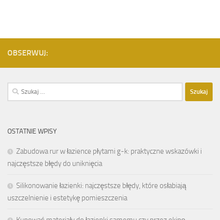
OBSERWUJ:
Szukaj:
OSTATNIE WPISY
Zabudowa rur w łazience płytami g-k: praktyczne wskazówki i
najczęstsze błędy do uniknięcia
Silikonowanie łazienki: najczęstsze błędy, które osłabiają
uszczelnienie i estetykę pomieszczenia
Kupować materiały do łazienki samemu czy przez ekipę –