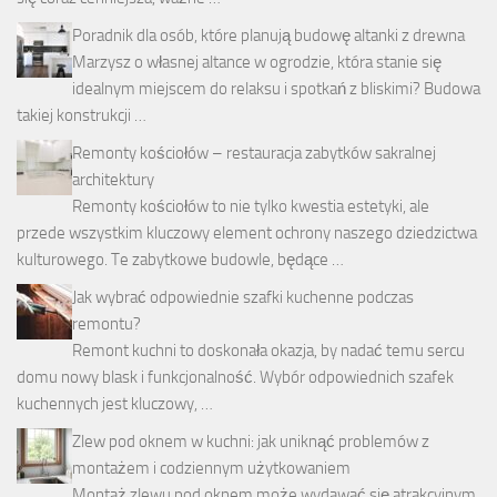
Poradnik dla osób, które planują budowę altanki z drewna
Marzysz o własnej altance w ogrodzie, która stanie się
idealnym miejscem do relaksu i spotkań z bliskimi? Budowa
takiej konstrukcji …
Remonty kościołów – restauracja zabytków sakralnej
architektury
Remonty kościołów to nie tylko kwestia estetyki, ale
przede wszystkim kluczowy element ochrony naszego dziedzictwa
kulturowego. Te zabytkowe budowle, będące …
Jak wybrać odpowiednie szafki kuchenne podczas
remontu?
Remont kuchni to doskonała okazja, by nadać temu sercu
domu nowy blask i funkcjonalność. Wybór odpowiednich szafek
kuchennych jest kluczowy, …
Zlew pod oknem w kuchni: jak uniknąć problemów z
montażem i codziennym użytkowaniem
Montaż zlewu pod oknem może wydawać się atrakcyjnym