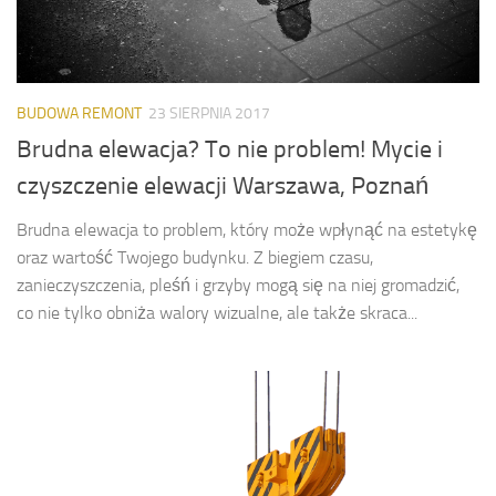
BUDOWA REMONT
23 SIERPNIA 2017
Brudna elewacja? To nie problem! Mycie i
czyszczenie elewacji Warszawa, Poznań
Brudna elewacja to problem, który może wpłynąć na estetykę
oraz wartość Twojego budynku. Z biegiem czasu,
zanieczyszczenia, pleśń i grzyby mogą się na niej gromadzić,
co nie tylko obniża walory wizualne, ale także skraca...