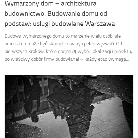
Wymarzony dom – architektura
budownictwo. Budowanie domu od
podstaw: usługi budowlane Warszawa
Budowa wymarzonego domu to marzenie wielu osób, ale
proces ten może być skomplikowany i pełen wyzwań. Od
pierwszych kroków, które obejmują wybór lokalizacji i projektu,
po właściwy dobór firmy budowlanej – każdy etap wymaga...