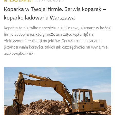
BUDOWA REMONT
22 CZERWCA 2017
Koparka w Twojej firmie. Serwis koparek –
koparko ładowarki Warszawa
Koparka to nie tylko narzędzie, ale kluczowy element w każdej
firmie budowlanej, który może znacząco wpłynąć na
efektywność realizacji projektów. Decyzja o jej posiadaniu
przynosi wiele korzyści, takich jak oszczędności na wynajmie
oraz zwiększenie...