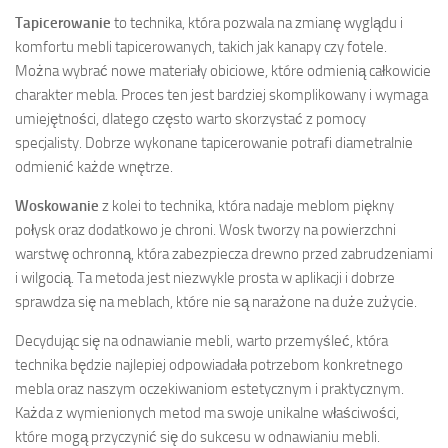
Tapicerowanie
to technika, która pozwala na zmianę wyglądu i
komfortu mebli tapicerowanych, takich jak kanapy czy fotele.
Można wybrać nowe materiały obiciowe, które odmienią całkowicie
charakter mebla. Proces ten jest bardziej skomplikowany i wymaga
umiejętności, dlatego często warto skorzystać z pomocy
specjalisty. Dobrze wykonane tapicerowanie potrafi diametralnie
odmienić każde wnętrze.
Woskowanie
z kolei to technika, która nadaje meblom piękny
połysk oraz dodatkowo je chroni. Wosk tworzy na powierzchni
warstwę ochronną, która zabezpiecza drewno przed zabrudzeniami
i wilgocią. Ta metoda jest niezwykle prosta w aplikacji i dobrze
sprawdza się na meblach, które nie są narażone na duże zużycie.
Decydując się na odnawianie mebli, warto przemyśleć, która
technika będzie najlepiej odpowiadała potrzebom konkretnego
mebla oraz naszym oczekiwaniom estetycznym i praktycznym.
Każda z wymienionych metod ma swoje unikalne właściwości,
które mogą przyczynić się do sukcesu w odnawianiu mebli.