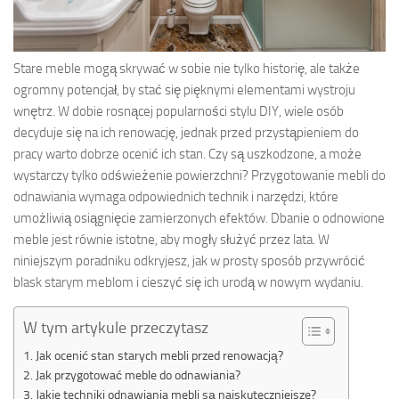
Stare meble mogą skrywać w sobie nie tylko historię, ale także
ogromny potencjał, by stać się pięknymi elementami wystroju
wnętrz. W dobie rosnącej popularności stylu DIY, wiele osób
decyduje się na ich renowację, jednak przed przystąpieniem do
pracy warto dobrze ocenić ich stan. Czy są uszkodzone, a może
wystarczy tylko odświeżenie powierzchni? Przygotowanie mebli do
odnawiania wymaga odpowiednich technik i narzędzi, które
umożliwią osiągnięcie zamierzonych efektów. Dbanie o odnowione
meble jest równie istotne, aby mogły służyć przez lata. W
niniejszym poradniku odkryjesz, jak w prosty sposób przywrócić
blask starym meblom i cieszyć się ich urodą w nowym wydaniu.
W tym artykule przeczytasz
Jak ocenić stan starych mebli przed renowacją?
Jak przygotować meble do odnawiania?
Jakie techniki odnawiania mebli są najskuteczniejsze?