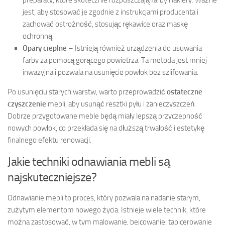
jest, aby stosować je zgodnie z instrukcjami producenta i
zachować ostrożność, stosując rękawice oraz maskę
ochronną.
Opary cieplne
– Istnieją również urządzenia do usuwania
farby za pomocą gorącego powietrza. Ta metoda jest mniej
inwazyjna i pozwala na usunięcie powłok bez szlifowania.
Po usunięciu starych warstw, warto przeprowadzić
ostateczne
czyszczenie
mebli, aby usunąć resztki pyłu i zanieczyszczeń.
Dobrze przygotowane meble będą miały lepszą przyczepność
nowych powłok, co przekłada się na dłuższą trwałość i estetykę
finalnego efektu renowacji.
Jakie techniki odnawiania mebli są
najskuteczniejsze?
Odnawianie mebli to proces, który pozwala na nadanie starym,
zużytym elementom nowego życia. Istnieje wiele technik, które
można zastosować, w tym malowanie, bejcowanie, tapicerowanie