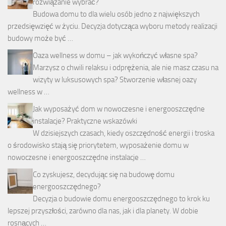
rozwiązanie wybrać?
Budowa domu to dla wielu osób jedno z największych
przedsięwzięć w życiu. Decyzja dotycząca wyboru metody realizacji
budowy może być …
Oaza wellness w domu – jak wykończyć własne spa?
Marzysz o chwili relaksu i odprężenia, ale nie masz czasu na
wizyty w luksusowych spa? Stworzenie własnej oazy
wellness w …
Jak wyposażyć dom w nowoczesne i energooszczędne
instalacje? Praktyczne wskazówki
W dzisiejszych czasach, kiedy oszczędność energii i troska
o środowisko stają się priorytetem, wyposażenie domu w
nowoczesne i energooszczędne instalacje …
Co zyskujesz, decydując się na budowę domu
energooszczędnego?
Decyzja o budowie domu energooszczędnego to krok ku
lepszej przyszłości, zarówno dla nas, jak i dla planety. W dobie
rosnących …