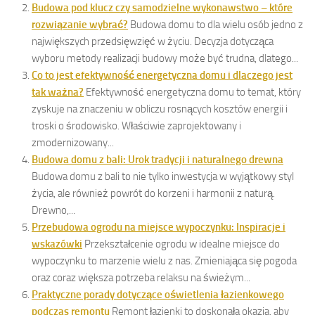
Budowa pod klucz czy samodzielne wykonawstwo – które
rozwiązanie wybrać?
Budowa domu to dla wielu osób jedno z
największych przedsięwzięć w życiu. Decyzja dotycząca
wyboru metody realizacji budowy może być trudna, dlatego...
Co to jest efektywność energetyczna domu i dlaczego jest
tak ważna?
Efektywność energetyczna domu to temat, który
zyskuje na znaczeniu w obliczu rosnących kosztów energii i
troski o środowisko. Właściwie zaprojektowany i
zmodernizowany...
Budowa domu z bali: Urok tradycji i naturalnego drewna
Budowa domu z bali to nie tylko inwestycja w wyjątkowy styl
życia, ale również powrót do korzeni i harmonii z naturą.
Drewno,...
Przebudowa ogrodu na miejsce wypoczynku: Inspiracje i
wskazówki
Przekształcenie ogrodu w idealne miejsce do
wypoczynku to marzenie wielu z nas. Zmieniająca się pogoda
oraz coraz większa potrzeba relaksu na świeżym...
Praktyczne porady dotyczące oświetlenia łazienkowego
podczas remontu
Remont łazienki to doskonała okazja, aby