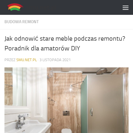
Skip to content
BUDOWA REMONT
Jak odnowić stare meble podczas remontu?
Poradnik dla amatorów DIY
PRZEZ
SMU.NET.PL
·
3 LISTOPADA 2021