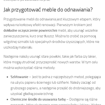
Jak przygotować meble do odnawiania?
Przygotowanie mebli do odnawiania jest kluczowym etapem, który
wpływa na końcowy efekt renowacji. Pierwszym krokiem jest
dokładne oczyszczenie powierzchni
mebli, aby usunąć wszelkie
zanieczyszczenia, kurz oraz tłuszcz. Można to zrobić za pomocą
wilgotnej szmatki lub specjalnych środków czyszczących, które nie
uszkodzą materiału.
Następnie należy usunąć stare powłoki, takie jak farba czy lakier,
które mogą utrudniać przyczepność nowych warstw. W tym celu
można wykorzystać różne metody:
Szlifowanie
– Jest to jedna z najczęstszych metod, polegająca
na użyciu papieru ściernego lub szlifierki. Należy zacząć od
grubszego papieru, a następnie przejść do drobniejszego, aby
uzyskać gładką powierzchnię.
Chemiczne środki do usuwania farby
– Dostępne są różne
preparaty, które skutecznie rozpuszczają farby i lakiery. Ważne