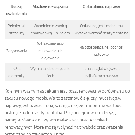
Rodzaj
Możliwe rozwiązania
Opłacalność naprawy
uszkodzenia
Pęknięcia i
Wypełnienie żywicą
Opłacalne, jeśli mebel ma
szczeliny
epoksydową lub klejem
wysoką wartość sentymentalną
Szlifowanie oraz
Na ogół opłacalne, podnosi
Zarysowania
malowanie lub
estetykę
olejowanie
Luźne
Wymiana lub dokręcanie
Jedna z najłatwiejszych i
elementy
śrub
najtańszych napraw
Kolejnym ważnym aspektem jest koszt renowacji w porównaniu do
zakupu nowego mebla. Warto zastanowić się, czy inwestycja w
naprawę jest uzasadniona, szczególnie jeśli mebel ma wartość
historyczną lub sentymentalną. Przy podejmowaniu decyzji,
pamiętaj również o użytych materiałach oraz technikach
renowacyjnych, które mogą wpłynąć na trwałość oraz wrażenia
estetyczne po zakończeniu prac.