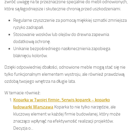
zwróć uwagę na te przeznaczone specjalnie do mebli odnowionych,
które są łagodniejsze i skutecznie chronią przed uszkodzeniami.
Regularne czyszczenie za pomocą miękkiej szmatki zmniejsza
ryzyko zadrapań.
Stosowanie wosków lub olejów do drewna zapewnia
dodatkową ochronę.
Unikanie bezpośredniego nasłonecznienia zapobiega
blaknięciu kolorów.
Dzięki odpowiedniej dbałości, odnowione meble mogą stać się nie
tylko funkcjonalnym elementem wystroju, ale również prawdziwą
ozdobą twojego wnętrza na długie lata.
W temacie również:
Koparka w Twojej firmie. Serwis koparek – koparko
ładowarki Warszawa
Koparka to nie tylko narzędzie, ale
kluczowy element w każdej firmie budowlanej, który może
znacząco wpłynąć na efektywność realizacji projektów.
Decyzja o...