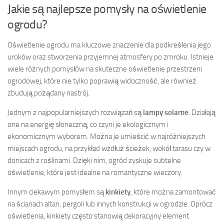
Jakie są najlepsze pomysły na oświetlenie
ogrodu?
Oświetlenie ogrodu ma kluczowe znaczenie dla podkreślenia jego
uroków oraz stworzenia przyjemnej atmosfery po zmroku. Istnieje
wiele różnych pomysłów na skuteczne oświetlenie przestrzeni
ogrodowej, które nie tylko poprawią widoczność, ale również
zbudują pożądany nastrój.
Jednym z najpopularniejszych rozwiązań są
lampy solarne
. Działają
one na energię słoneczną, co czyni je ekologicznym i
ekonomicznym wyborem. Można je umieścić w najróżniejszych
miejscach ogrodu, na przykład wzdłuż ścieżek, wokół tarasu czy w
donicach z roślinami. Dzięki nim, ogród zyskuje subtelne
oświetlenie, które jest idealne na romantyczne wieczory.
Innym ciekawym pomysłem są
kinkiety
, które można zamontować
na ścianach altan, pergoli lub innych konstrukcji w ogrodzie. Oprócz
oświetlenia, kinkiety często stanowią dekoracyjny element