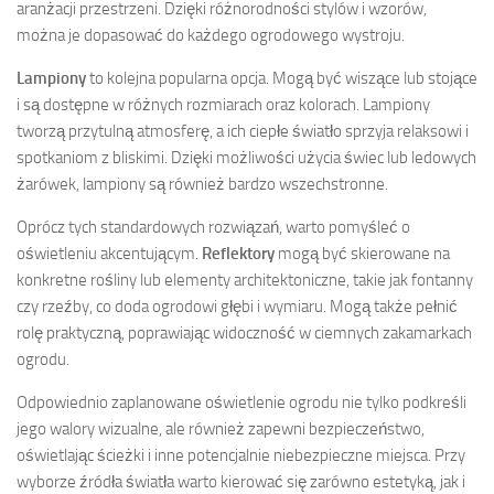
aranżacji przestrzeni. Dzięki różnorodności stylów i wzorów,
można je dopasować do każdego ogrodowego wystroju.
Lampiony
to kolejna popularna opcja. Mogą być wiszące lub stojące
i są dostępne w różnych rozmiarach oraz kolorach. Lampiony
tworzą przytulną atmosferę, a ich ciepłe światło sprzyja relaksowi i
spotkaniom z bliskimi. Dzięki możliwości użycia świec lub ledowych
żarówek, lampiony są również bardzo wszechstronne.
Oprócz tych standardowych rozwiązań, warto pomyśleć o
oświetleniu akcentującym.
Reflektory
mogą być skierowane na
konkretne rośliny lub elementy architektoniczne, takie jak fontanny
czy rzeźby, co doda ogrodowi głębi i wymiaru. Mogą także pełnić
rolę praktyczną, poprawiając widoczność w ciemnych zakamarkach
ogrodu.
Odpowiednio zaplanowane oświetlenie ogrodu nie tylko podkreśli
jego walory wizualne, ale również zapewni bezpieczeństwo,
oświetlając ścieżki i inne potencjalnie niebezpieczne miejsca. Przy
wyborze źródła światła warto kierować się zarówno estetyką, jak i