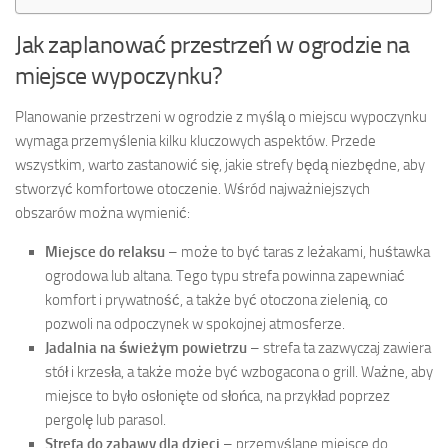
Jak zaplanować przestrzeń w ogrodzie na
miejsce wypoczynku?
Planowanie przestrzeni w ogrodzie z myślą o miejscu wypoczynku
wymaga przemyślenia kilku kluczowych aspektów. Przede
wszystkim, warto zastanowić się, jakie strefy będą niezbędne, aby
stworzyć komfortowe otoczenie. Wśród najważniejszych
obszarów można wymienić:
Miejsce do relaksu
– może to być taras z leżakami, huśtawka
ogrodowa lub altana. Tego typu strefa powinna zapewniać
komfort i prywatność, a także być otoczona zielenią, co
pozwoli na odpoczynek w spokojnej atmosferze.
Jadalnia na świeżym powietrzu
– strefa ta zazwyczaj zawiera
stół i krzesła, a także może być wzbogacona o grill. Ważne, aby
miejsce to było osłonięte od słońca, na przykład poprzez
pergolę lub parasol.
Strefa do zabawy dla dzieci
– przemyślane miejsce do