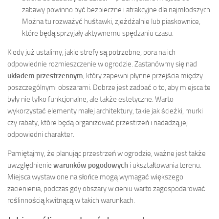
zabawy powinno być bezpieczne i atrakcyjne dla najmłodszych.
Można tu rozważyć huśtawki, zjeżdżalnie lub piaskownice,
które będą sprzyjały aktywnemu spędzaniu czasu.
Kiedy już ustalimy, jakie strefy są potrzebne, pora na ich
odpowiednie rozmieszczenie w ogrodzie. Zastanówmy się nad
układem przestrzennym
, który zapewni płynne przejścia między
poszczególnymi obszarami. Dobrze jest zadbać o to, aby miejsca te
były nie tylko funkcjonalne, ale także estetyczne. Warto
wykorzystać elementy małej architektury, takie jak ścieżki, murki
czy rabaty, które będą organizować przestrzeń i nadadzą jej
odpowiedni charakter.
Pamiętajmy, że planując przestrzeń w ogrodzie, ważne jest także
uwzględnienie
warunków pogodowych
i ukształtowania terenu.
Miejsca wystawione na słońce mogą wymagać większego
zacienienia, podczas gdy obszary w cieniu warto zagospodarować
roślinnością kwitnącą w takich warunkach.