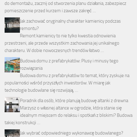
do demontażu, zacznij od stworzenia planu działania, zabezpiecz
pomieszczenie przed kurzem i zawsze zakręć …
Jak zachować oryginalny charakter kamienicy podczas
remontu?
Remont kamienicy to nie tylko kwestia odnowienia
przestrzeni, ale przede wszystkim zachowania jej unikalnego
charakteru. W dobie nowoczesnych trendów łatwo …
Budowa domu z prefabrykatów: Plusy i minusy tego
rozwiązania
Budowa domu z prefabrykatów to temat, który zyskuje na
popularności wśród przyszłych inwestorów. W miarę jak
technologie budowlane się rozwijają, …
Poradnik dla osób, które planują budowę altanki z drewna
Marzysz o własnej altance w ogrodzie, która stanie się
idealnym miejscem do relaksu i spotkań z bliskimi? Budowa
takiej konstrukcji …
Jak wybrać odpowiedniego wykonawcę budowlanego?