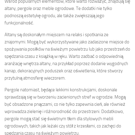
Wśród popularnych elementów, które warto rozważyć, znajdują się
altany, pergole oraz meble ogrodowe. Te dodatki nie tylko
podnoszą estetykę ogrodu, ale także zwiększają jego
funkcjonalność.
Altany są doskonałym miejscem na relaks i spotkania ze
znajomymi. Mogą być wykorzystywane jako zadaszone miejsce do
spożywania posiłków na świeżym powietrzu lub jako przestrzeń do
spędzania czasu z książką w ręku. Warto zadbać o odpowiednią
aranżację wnętrza altany, na przykład poprzez dodanie wygodnych
kanap, dekoracyjnych poduszek oraz oświetlenia, które stworzy
przytulną atmosferę wieczorem.
Pergole natomiast, będące lekkimi konstrukcjami, doskonale
sprawdzają się w tworzeniu zacienionych stref w ogrodzie. Mogą
być obsadzone pnączami, co nie tylko zapewnia cień, ale również
wprowadza zielenię i różnorodność do przestrzeni. Dodatkowo,
pergole mogą stać się świetnym tłem dla stylowych mebli
ogrodowych, takich jak leżaki czy stół z krzesłami, co zachęci do
spędzania czasu na świeżym powietrzu.