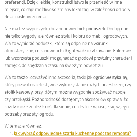
preferencji. Dzięki lekkiej konstrukcji łatwo je przenieść w inne
miejsce, co daje możliwość zmiany lokalizacji w zależności od pory
dnia i nasłonecznienia.
Nie ma też wypoczynku bez odpowiednich
poduszek
. Dodają one
nie tylko wygody, ale również stylu i koloru do mebli ogrodowych.
Warto wybierać poduszki, które są odporne na warunki
atmosferyczne, co zapewni ich długotrwałe użytkowanie. Kolorowe
lub wzorzyste poduszki mogą nadać ogrodowi przytulny charakter i
zachęcić do spędzania czasu na świeżym powietrzu.
Warto także rozważyć inne akcesoria, takie jak
ogród wertykalny
,
który pozwala na efektywne wykorzystanie małych przestrzeni, czy
stolik kawowy
, przy którym można wygodnie spożywać napoje
czy przekąski. Różnorodność dostępnych akcesoriów sprawia, że
każdy może znaleźć coś dla siebie, co idealnie wpasuje się w jego
potrzeby oraz styl ogrodu.
W temacie również:
Jak wybrać odpowiednie szafki kuchenne podczas remontu?