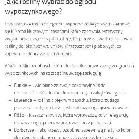
Jakie rośliny wybrać do ogrodu
wypoczynkowego?
Przy wyborze roślin do ogrodu wypoczynkowego warto kierować
się kilkoma kluczowymi zasadami, które zapewnią estetyczny
wygląd oraz przyjemną atmosferę. Po pierwsze, warto dopasować
rośliny do lokalnych warunków klimatycznych i glebowych, co
zapewni im dobry wzrost i zdrowie.
Wśród roślin ozdobnych, które doskonale sprawdzą się w ogrodach
wypoczynkowych, na szczególną uwagę zasługują:
Funkie
– uwielbiane za swoje dekoracyjne liście i
cienioznośność, idealne do zacienionych zakątków ogrodu.
Lawenda
– roślina o pięknym zapachu, która przyciąga
pszczoły i motyle, a także jest mało wymagająca w uprawie.
Róże
– klasyczne kwiaty, które wprowadzą kolor i elegancję,
choć wymagają nieco więcej uwagi przy pielęgnacji.
Berberysy
– jako krzewy ozdobne, zapewniają nie tylko kolor,
ale również osłonę, co może być ważne w kontekście