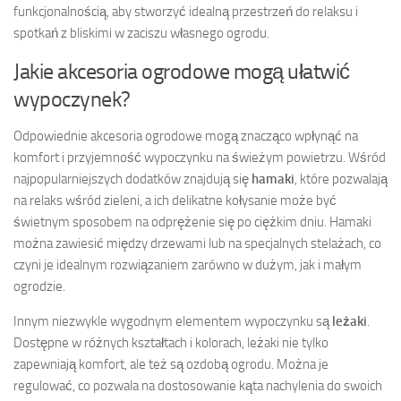
funkcjonalnością, aby stworzyć idealną przestrzeń do relaksu i
spotkań z bliskimi w zaciszu własnego ogrodu.
Jakie akcesoria ogrodowe mogą ułatwić
wypoczynek?
Odpowiednie akcesoria ogrodowe mogą znacząco wpłynąć na
komfort i przyjemność wypoczynku na świeżym powietrzu. Wśród
najpopularniejszych dodatków znajdują się
hamaki
, które pozwalają
na relaks wśród zieleni, a ich delikatne kołysanie może być
świetnym sposobem na odprężenie się po ciężkim dniu. Hamaki
można zawiesić między drzewami lub na specjalnych stelażach, co
czyni je idealnym rozwiązaniem zarówno w dużym, jak i małym
ogrodzie.
Innym niezwykle wygodnym elementem wypoczynku są
leżaki
.
Dostępne w różnych kształtach i kolorach, leżaki nie tylko
zapewniają komfort, ale też są ozdobą ogrodu. Można je
regulować, co pozwala na dostosowanie kąta nachylenia do swoich