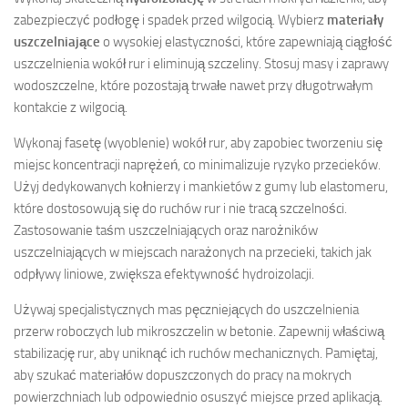
zabezpieczyć podłogę i spadek przed wilgocią. Wybierz
materiały
uszczelniające
o wysokiej elastyczności, które zapewniają ciągłość
uszczelnienia wokół rur i eliminują szczeliny. Stosuj masy i zaprawy
wodoszczelne, które pozostają trwałe nawet przy długotrwałym
kontakcie z wilgocią.
Wykonaj fasetę (wyoblenie) wokół rur, aby zapobiec tworzeniu się
miejsc koncentracji naprężeń, co minimalizuje ryzyko przecieków.
Użyj dedykowanych kołnierzy i mankietów z gumy lub elastomeru,
które dostosowują się do ruchów rur i nie tracą szczelności.
Zastosowanie taśm uszczelniających oraz narożników
uszczelniających w miejscach narażonych na przecieki, takich jak
odpływy liniowe, zwiększa efektywność hydroizolacji.
Używaj specjalistycznych mas pęczniejących do uszczelnienia
przerw roboczych lub mikroszczelin w betonie. Zapewnij właściwą
stabilizację rur, aby uniknąć ich ruchów mechanicznych. Pamiętaj,
aby szukać materiałów dopuszczonych do pracy na mokrych
powierzchniach lub odpowiednio osuszyć miejsce przed aplikacją.