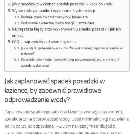
Jak prawidłowo wykonać spadek posadzki – krok po kroku
Wybór rodzaju spadku i wykonanie hydroizolacji
Rodzaje spadków stosowanych w łazienkach
Wykonanie skutecznej hydroizolacji i uszczelnień
Najczęstsze błędy przy wykonywaniu spadku posadzki i jak ich
unikać
FAQ – najczęściej zadawane pytania
Jakie są długoterminowe skutki źle wykonanego spadku posadzki w
łazience?
Co zrobić, gdy spadek posadzki jest niewystarczający, a prace już
zostały wykonane?
Jak zaplanować spadek posadzki w
łazience, by zapewnić prawidłowe
odprowadzenie wody?
Zaplanowanie
spadku posadzki
w łazience wymaga staranności,
aby skutecznie odprowadzać wodę. Ustal minimalny kąt nachylenia
od 1% do 2%, co odpowiada 1-2,5 cm na każdy metr długości.
Ukierunkuj
spadek
w kierunku
odpływu liniowego
, aby uniknąć