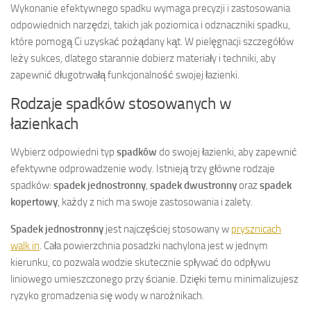
Wykonanie efektywnego spadku wymaga precyzji i zastosowania
odpowiednich narzędzi, takich jak poziomica i odznaczniki spadku,
które pomogą Ci uzyskać pożądany kąt. W pielęgnacji szczegółów
leży sukces, dlatego starannie dobierz materiały i techniki, aby
zapewnić długotrwałą funkcjonalność swojej łazienki.
Rodzaje spadków stosowanych w
łazienkach
Wybierz odpowiedni typ
spadków
do swojej łazienki, aby zapewnić
efektywne odprowadzenie wody. Istnieją trzy główne rodzaje
spadków:
spadek jednostronny
,
spadek dwustronny
oraz
spadek
kopertowy
, każdy z nich ma swoje zastosowania i zalety.
Spadek jednostronny
jest najczęściej stosowany w
prysznicach
walk in
. Cała powierzchnia posadzki nachylona jest w jednym
kierunku, co pozwala wodzie skutecznie spływać do odpływu
liniowego umieszczonego przy ścianie. Dzięki temu minimalizujesz
ryzyko gromadzenia się wody w narożnikach.