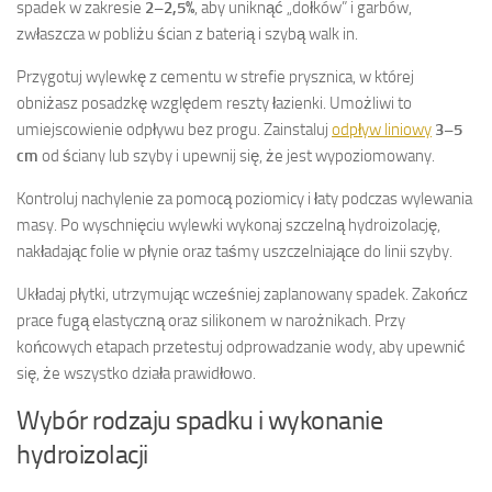
spadek w zakresie
2–2,5%
, aby uniknąć „dołków” i garbów,
zwłaszcza w pobliżu ścian z baterią i szybą walk in.
Przygotuj wylewkę z cementu w strefie prysznica, w której
obniżasz posadzkę względem reszty łazienki. Umożliwi to
umiejscowienie odpływu bez progu. Zainstaluj
odpływ liniowy
3–5
cm
od ściany lub szyby i upewnij się, że jest wypoziomowany.
Kontroluj nachylenie za pomocą poziomicy i łaty podczas wylewania
masy. Po wyschnięciu wylewki wykonaj szczelną hydroizolację,
nakładając folie w płynie oraz taśmy uszczelniające do linii szyby.
Układaj płytki, utrzymując wcześniej zaplanowany spadek. Zakończ
prace fugą elastyczną oraz silikonem w narożnikach. Przy
końcowych etapach przetestuj odprowadzanie wody, aby upewnić
się, że wszystko działa prawidłowo.
Wybór rodzaju spadku i wykonanie
hydroizolacji