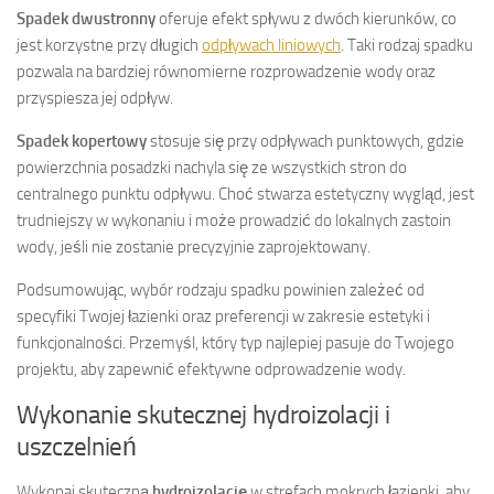
Spadek dwustronny
oferuje efekt spływu z dwóch kierunków, co
jest korzystne przy długich
odpływach liniowych
. Taki rodzaj spadku
pozwala na bardziej równomierne rozprowadzenie wody oraz
przyspiesza jej odpływ.
Spadek kopertowy
stosuje się przy odpływach punktowych, gdzie
powierzchnia posadzki nachyla się ze wszystkich stron do
centralnego punktu odpływu. Choć stwarza estetyczny wygląd, jest
trudniejszy w wykonaniu i może prowadzić do lokalnych zastoin
wody, jeśli nie zostanie precyzyjnie zaprojektowany.
Podsumowując, wybór rodzaju spadku powinien zależeć od
specyfiki Twojej łazienki oraz preferencji w zakresie estetyki i
funkcjonalności. Przemyśl, który typ najlepiej pasuje do Twojego
projektu, aby zapewnić efektywne odprowadzenie wody.
Wykonanie skutecznej hydroizolacji i
uszczelnień
Wykonaj skuteczną
hydroizolację
w strefach mokrych łazienki, aby