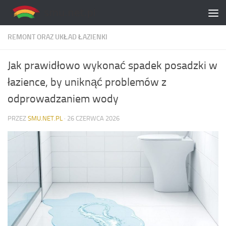
Skip to content
REMONT ORAZ UKŁAD ŁAZIENKI
Jak prawidłowo wykonać spadek posadzki w
łazience, by uniknąć problemów z
odprowadzaniem wody
PRZEZ
SMU.NET.PL
·
26 CZERWCA 2026