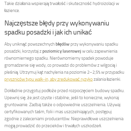
Takie działania wspierają trwałość i skuteczność hydroizolacji w
łazience.
Najczęstsze błędy przy wykonywaniu
spadku posadzki i jak ich unikać
Aby uniknąć powszechnych
błędów
przy wykonywaniu spadku
posadzki, korzystaj z
poziomicy laserowej
w celu zapewnienia
równomiernego spadku. Nierównomierny spadek powoduje
gromadzenie się wody, co prowadzi do problemów z wilgocią i
pleśnią. Utrzymuj kąt nachylenia na poziomie 2–2,5% w przypadku
pryszniców typu walk-in, aby zredukować ryzyko
zalania łazienki.
Dokładnie przygotuj podłoże przed rozpoczęciem budowy spadku.
Upewnij się, że jest czyste i stabilne; jeśli to konieczne, wykonaj
gruntowanie. Zadbaj także o odpowiednie uszczelnienia. Używaj
certyfikowanych taśm, folii i mas uszczelniających, postępuj
zgodnie z zaleceniami producentów. Nieprawidłowe uszczelnienia
mogą prowadzić do przecieków i trwałych uszkodzeń.