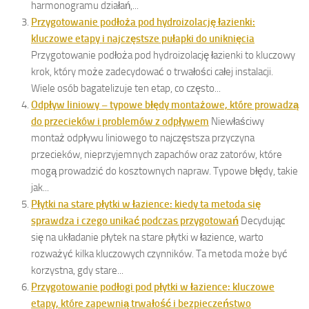
harmonogramu działań,...
Przygotowanie podłoża pod hydroizolację łazienki:
kluczowe etapy i najczęstsze pułapki do uniknięcia
Przygotowanie podłoża pod hydroizolację łazienki to kluczowy
krok, który może zadecydować o trwałości całej instalacji.
Wiele osób bagatelizuje ten etap, co często...
Odpływ liniowy – typowe błędy montażowe, które prowadzą
do przecieków i problemów z odpływem
Niewłaściwy
montaż odpływu liniowego to najczęstsza przyczyna
przecieków, nieprzyjemnych zapachów oraz zatorów, które
mogą prowadzić do kosztownych napraw. Typowe błędy, takie
jak...
Płytki na stare płytki w łazience: kiedy ta metoda się
sprawdza i czego unikać podczas przygotowań
Decydując
się na układanie płytek na stare płytki w łazience, warto
rozważyć kilka kluczowych czynników. Ta metoda może być
korzystna, gdy stare...
Przygotowanie podłogi pod płytki w łazience: kluczowe
etapy, które zapewnią trwałość i bezpieczeństwo