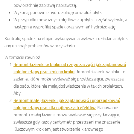
powierzchnię zaprawą naprawczą.
Wykonaj ponownie hydroizolację oraz ułóż płytki.
W przypadku poważnych błędów skuj płytki i część wylewki, a
następnie wyprofiluj spadek oraz wymień hydroizolację.
Kontroluj spadek na etapie wykonywania wylewki i układania płytek,
aby uniknąć problemów w przyszłości.
W temacie również:
Remont łazienki w bloku od czego zacząć i jak zaplanować
kolejne etapy prac krok po kroku
Remont łazienki w bloku to
zadanie, które może wydawać się przytłaczające, zwłaszcza
dla osób, które nie mają doświadczenia w takich projektach.
Aby...
Remont małej łazienki: jak zaplanować i uporządkować
kolejne etapy prac dla najlepszych efektów
Planowanie
remontu małej łazienki może wydawać się przytłaczające,
zwłaszcza gdy każdy centymetr przestrzeni ma znaczenie.
Kluczowym krokiem jest stworzenie klarownego