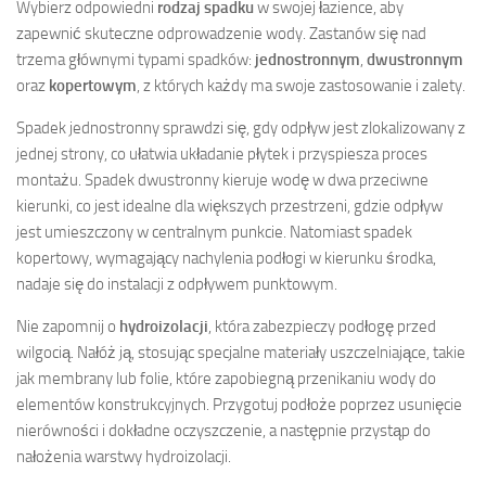
Wybierz odpowiedni
rodzaj spadku
w swojej łazience, aby
zapewnić skuteczne odprowadzenie wody. Zastanów się nad
trzema głównymi typami spadków:
jednostronnym
,
dwustronnym
oraz
kopertowym
, z których każdy ma swoje zastosowanie i zalety.
Spadek jednostronny sprawdzi się, gdy odpływ jest zlokalizowany z
jednej strony, co ułatwia układanie płytek i przyspiesza proces
montażu. Spadek dwustronny kieruje wodę w dwa przeciwne
kierunki, co jest idealne dla większych przestrzeni, gdzie odpływ
jest umieszczony w centralnym punkcie. Natomiast spadek
kopertowy, wymagający nachylenia podłogi w kierunku środka,
nadaje się do instalacji z odpływem punktowym.
Nie zapomnij o
hydroizolacji
, która zabezpieczy podłogę przed
wilgocią. Nałóż ją, stosując specjalne materiały uszczelniające, takie
jak membrany lub folie, które zapobiegną przenikaniu wody do
elementów konstrukcyjnych. Przygotuj podłoże poprzez usunięcie
nierówności i dokładne oczyszczenie, a następnie przystąp do
nałożenia warstwy hydroizolacji.