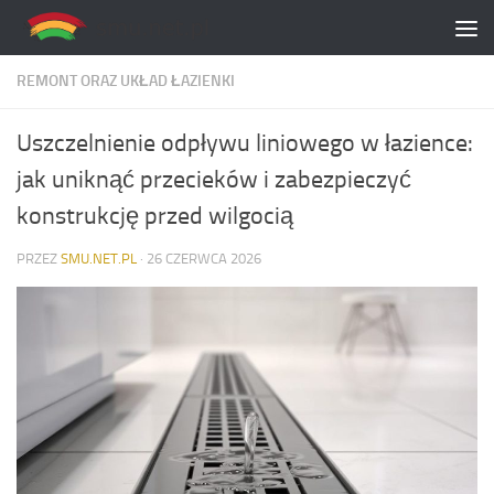
Skip to content
REMONT ORAZ UKŁAD ŁAZIENKI
Uszczelnienie odpływu liniowego w łazience:
jak uniknąć przecieków i zabezpieczyć
konstrukcję przed wilgocią
PRZEZ
SMU.NET.PL
·
26 CZERWCA 2026