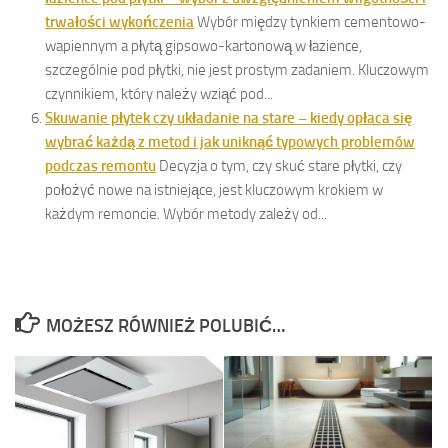
trwałości wykończenia
Wybór między tynkiem cementowo-
wapiennym a płytą gipsowo-kartonową w łazience,
szczególnie pod płytki, nie jest prostym zadaniem. Kluczowym
czynnikiem, który należy wziąć pod...
Skuwanie płytek czy układanie na stare – kiedy opłaca się
wybrać każdą z metod i jak uniknąć typowych problemów
podczas remontu
Decyzja o tym, czy skuć stare płytki, czy
położyć nowe na istniejące, jest kluczowym krokiem w
każdym remoncie. Wybór metody zależy od...
MOŻESZ RÓWNIEŻ POLUBIĆ…