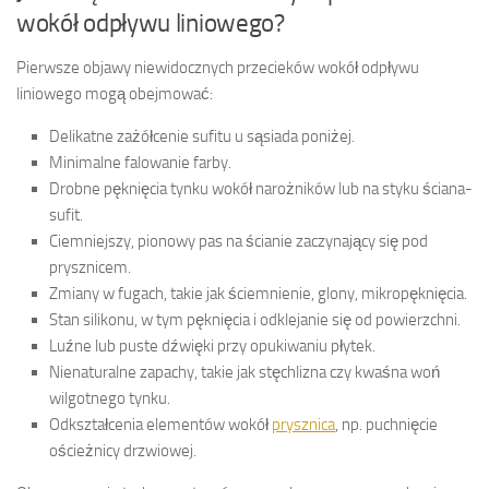
wokół odpływu liniowego?
Pierwsze objawy niewidocznych przecieków wokół odpływu
liniowego mogą obejmować:
Delikatne zażółcenie sufitu u sąsiada poniżej.
Minimalne falowanie farby.
Drobne pęknięcia tynku wokół narożników lub na styku ściana-
sufit.
Ciemniejszy, pionowy pas na ścianie zaczynający się pod
prysznicem.
Zmiany w fugach, takie jak ściemnienie, glony, mikropęknięcia.
Stan silikonu, w tym pęknięcia i odklejanie się od powierzchni.
Luźne lub puste dźwięki przy opukiwaniu płytek.
Nienaturalne zapachy, takie jak stęchlizna czy kwaśna woń
wilgotnego tynku.
Odkształcenia elementów wokół
prysznica
, np. puchnięcie
ościeżnicy drzwiowej.