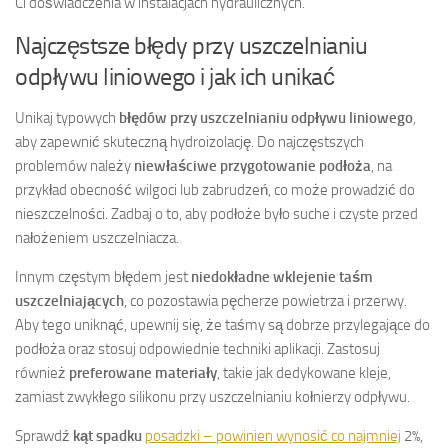
Ci doświadczenia w instalacjach hydraulicznych.
Najczęstsze błędy przy uszczelnianiu
odpływu liniowego i jak ich unikać
Unikaj typowych
błędów przy uszczelnianiu odpływu liniowego
,
aby zapewnić skuteczną hydroizolację. Do najczęstszych
problemów należy
niewłaściwe przygotowanie podłoża
, na
przykład obecność wilgoci lub zabrudzeń, co może prowadzić do
nieszczelności. Zadbaj o to, aby podłoże było suche i czyste przed
nałożeniem uszczelniacza.
Innym częstym błędem jest
niedokładne wklejenie taśm
uszczelniających
, co pozostawia pęcherze powietrza i przerwy.
Aby tego uniknąć, upewnij się, że taśmy są dobrze przylegające do
podłoża oraz stosuj odpowiednie techniki aplikacji. Zastosuj
również
preferowane materiały
, takie jak dedykowane kleje,
zamiast zwykłego silikonu przy uszczelnianiu kołnierzy odpływu.
Sprawdź
kąt spadku
posadzki – powinien wynosić co najmniej
2%,