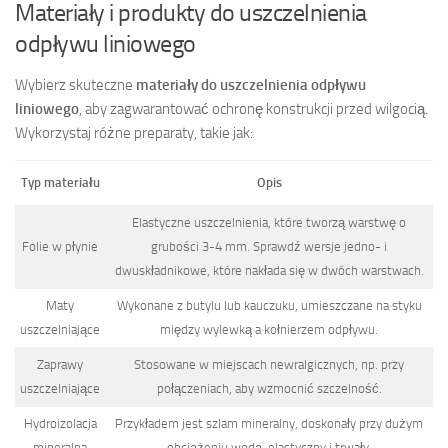
Materiały i produkty do uszczelnienia
odpływu liniowego
Wybierz skuteczne
materiały do uszczelnienia odpływu
liniowego
, aby zagwarantować ochronę konstrukcji przed wilgocią.
Wykorzystaj różne preparaty, takie jak:
Typ materiału
Opis
Elastyczne uszczelnienia, które tworzą warstwę o
Folie w płynie
grubości 3-4 mm. Sprawdź wersje jedno- i
dwuskładnikowe, które nakłada się w dwóch warstwach.
Maty
Wykonane z butylu lub kauczuku, umieszczane na styku
uszczelniające
między wylewką a kołnierzem odpływu.
Zaprawy
Stosowane w miejscach newralgicznych, np. przy
uszczelniające
połączeniach, aby wzmocnić szczelność.
Hydroizolacja
Przykładem jest szlam mineralny, doskonały przy dużym
mineralna
obciążeniu wodą, elastyczny i trwały.