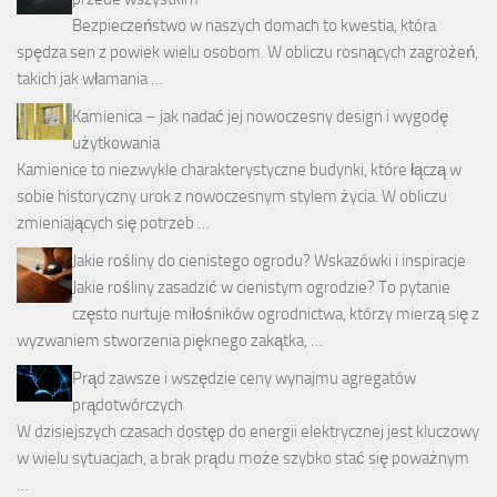
Bezpieczeństwo w naszych domach to kwestia, która
spędza sen z powiek wielu osobom. W obliczu rosnących zagrożeń,
takich jak włamania …
Kamienica – jak nadać jej nowoczesny design i wygodę
użytkowania
Kamienice to niezwykle charakterystyczne budynki, które łączą w
sobie historyczny urok z nowoczesnym stylem życia. W obliczu
zmieniających się potrzeb …
Jakie rośliny do cienistego ogrodu? Wskazówki i inspiracje
Jakie rośliny zasadzić w cienistym ogrodzie? To pytanie
często nurtuje miłośników ogrodnictwa, którzy mierzą się z
wyzwaniem stworzenia pięknego zakątka, …
Prąd zawsze i wszędzie ceny wynajmu agregatów
prądotwórczych
W dzisiejszych czasach dostęp do energii elektrycznej jest kluczowy
w wielu sytuacjach, a brak prądu może szybko stać się poważnym
…