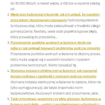
do 30 000 złotych, a nawet więcej, a różnice w wycenie zależą
od...
Błędy przy hydroizolacji łazienki: jak ich unikać, by zapobiec
przeciekom i kosztownym naprawom
Hydroizolacja łazienki
to kluczowy etap, który może zadecydować o trwałości całego
pomieszczenia. Niestety, wiele osób popełnia typowe błędy,
które prowadzą do przecieków,...
Przeniesienie punktów wodnych w łazience: kiedy się
opłaca i jak uniknąć typowych problemów podczas remontu
Przeniesienie punktów wodnych w łazience to złożony proces,
który może wiązać się z wysokimi kosztami i ryzykiem
problemów technicznych. Warto rozważyć tę...
Wymiana instalacji elektrycznej w łazience: jak zapewnić
bezpieczeństwo i zgodność z normami podczas remontu
Wymiana instalacji elektrycznej w łazience to zadanie, które nie
tylko wymaga precyzji, ale także znajomości norm
bezpieczeństwa. Kluczowym krokiem jest zrozumienie, jakie...
Tynk cementowo-wapienny czy płyta gipsowo-kartonowa w
łazience pod płytki – wybór z uwzględnieniem wilgotności i