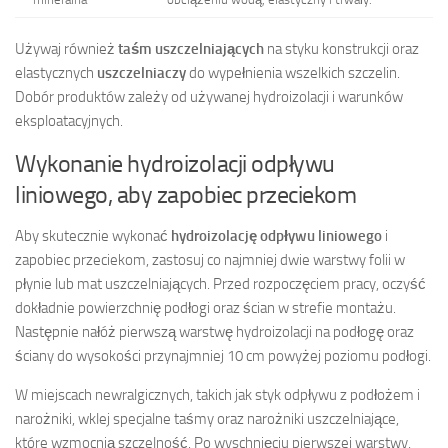
Używaj również
taśm uszczelniających
na styku konstrukcji oraz
elastycznych
uszczelniaczy
do wypełnienia wszelkich szczelin.
Dobór produktów zależy od używanej hydroizolacji i warunków
eksploatacyjnych.
Wykonanie hydroizolacji odpływu
liniowego, aby zapobiec przeciekom
Aby skutecznie wykonać
hydroizolację odpływu liniowego
i
zapobiec przeciekom, zastosuj co najmniej dwie warstwy folii w
płynie lub mat uszczelniających. Przed rozpoczęciem pracy, oczyść
dokładnie powierzchnię podłogi oraz ścian w strefie montażu.
Następnie nałóż pierwszą warstwę hydroizolacji na podłogę oraz
ściany do wysokości przynajmniej 10 cm powyżej poziomu podłogi.
W miejscach newralgicznych, takich jak styk odpływu z podłożem i
narożniki, wklej specjalne taśmy oraz narożniki uszczelniające,
które wzmocnią szczelność. Po wyschnięciu pierwszej warstwy,