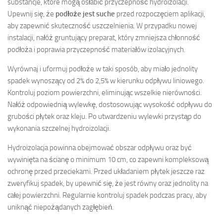
substancje, które mogą osłabić przyczepność hydroizolacji.
Upewnij się, że
podłoże jest suche
przed rozpoczęciem aplikacji,
aby zapewnić skuteczność uszczelnienia. W przypadku nowej
instalacji, nałóż gruntujący preparat, który zmniejsza chłonność
podłoża i poprawia przyczepność materiałów izolacyjnych.
Wyrównaj i uformuj podłoże w taki sposób, aby miało jednolity
spadek wynoszący od 2% do 2,5% w kierunku odpływu liniowego.
Kontroluj poziom powierzchni, eliminując wszelkie nierówności.
Nałóż odpowiednią wylewkę, dostosowując wysokość odpływu do
grubości płytek oraz kleju. Po utwardzeniu wylewki przystąp do
wykonania szczelnej hydroizolacji.
Hydroizolacja powinna obejmować obszar odpływu oraz być
wywinięta na ścianę o minimum 10 cm, co zapewni kompleksową
ochronę przed przeciekami. Przed układaniem płytek jeszcze raz
zweryfikuj spadek, by upewnić się, że jest równy oraz jednolity na
całej powierzchni. Regularnie kontroluj spadek podczas pracy, aby
uniknąć niepożądanych zagłębień.