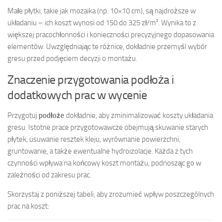
Małe płytki, takie jak mozaika (np. 10×10 cm), są najdroższe w
układaniu – ich koszt wynosi od 150 do 325 zł/m². Wynika to z
większej pracochłonności i konieczności precyzyjnego dopasowania
elementów. Uwzględniając te różnice, dokładnie przemyśl wybór
gresu przed podjęciem decyzji o montażu.
Znaczenie przygotowania podłoża i
dodatkowych prac w wycenie
Przygotuj
podłoże
dokładnie, aby zminimalizować koszty układania
gresu. Istotne prace przygotowawcze obejmują skuwanie starych
płytek, usuwanie resztek kleju, wyrównanie powierzchni,
gruntowanie, a także ewentualne hydroizolacje. Każda z tych
czynności wpływa na końcowy koszt montażu, podnosząc go w
zależności od zakresu prac.
Skorzystaj z poniższej tabeli, aby zrozumieć wpływ poszczególnych
prac na koszt: