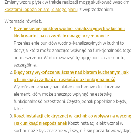
Zmiany wzoru płytek w trakcie realizacji mogą skutkować wysokimi
kosztami i opóźnieniami, dlatego planuj
z wyprzedzeniem.
W temacie również:
Przeniesienie punktów wodno-kanalizacyjnych w kuchni:
kiedy warto i na co zwrócić uwagę przy remoncie
Przeniesienie punktów wodno-kanalizacyjnych w kuchni to
decyzja, która może znacząco wpłynąć na funkcjonalność tego
pomieszczenia. Warto rozważyć tę opcję podczas remontu,
szczególnie...
Błędy przy wykończeniu ściany nad blatem kuchennym: jak
ich uniknąć i zadbać o trwałość oraz funkcjonalność
Wykończenie ściany nad blatem kuchennym to kluczowy
element, który może znacząco wpłynąć na estetykę i
funkcjonalność przestrzeni. Często jednak popełniane błędy,
takie...
Koszt instalacji elektrycznej w kuchni: co wpływa na wycenę
i jak uniknąć niespodzianek
Koszt instalacji elektrycznej w
kuchni może być znacznie wyższy, niż się początkowo wydaje,