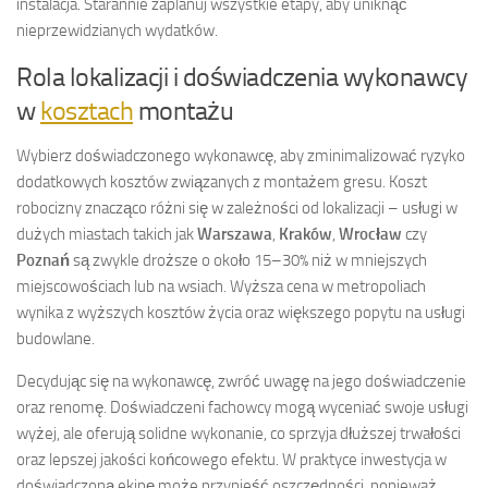
instalacja. Starannie zaplanuj wszystkie etapy, aby uniknąć
nieprzewidzianych wydatków.
Rola lokalizacji i doświadczenia wykonawcy
w
kosztach
montażu
Wybierz doświadczonego wykonawcę, aby zminimalizować ryzyko
dodatkowych kosztów związanych z montażem gresu. Koszt
robocizny znacząco różni się w zależności od lokalizacji – usługi w
dużych miastach takich jak
Warszawa
,
Kraków
,
Wrocław
czy
Poznań
są zwykle droższe o około 15–30% niż w mniejszych
miejscowościach lub na wsiach. Wyższa cena w metropoliach
wynika z wyższych kosztów życia oraz większego popytu na usługi
budowlane.
Decydując się na wykonawcę, zwróć uwagę na jego doświadczenie
oraz renomę. Doświadczeni fachowcy mogą wyceniać swoje usługi
wyżej, ale oferują solidne wykonanie, co sprzyja dłuższej trwałości
oraz lepszej jakości końcowego efektu. W praktyce inwestycja w
doświadczoną ekipę może przynieść oszczędności, ponieważ