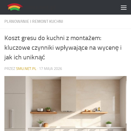
Skip to content
PLANOWANIE I REMONT KUCHNI
Koszt gresu do kuchni z montażem:
kluczowe czynniki wpływające na wycenę i
jak ich uniknąć
PRZEZ
SMU.NET.PL
·
17 MAJA 2026