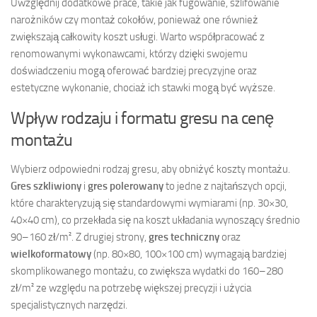
Uwzględnij dodatkowe prace, takie jak fugowanie, szlifowanie
narożników czy montaż cokołów, ponieważ one również
zwiększają całkowity koszt usługi. Warto współpracować z
renomowanymi wykonawcami, którzy dzięki swojemu
doświadczeniu mogą oferować bardziej precyzyjne oraz
estetyczne wykonanie, chociaż ich stawki mogą być wyższe.
Wpływ rodzaju i formatu gresu na cenę
montażu
Wybierz odpowiedni rodzaj gresu, aby obniżyć koszty montażu.
Gres szkliwiony
i
gres polerowany
to jedne z najtańszych opcji,
które charakteryzują się standardowymi wymiarami (np. 30×30,
40×40 cm), co przekłada się na koszt układania wynoszący średnio
90–160 zł/m². Z drugiej strony,
gres techniczny
oraz
wielkoformatowy
(np. 80×80, 100×100 cm) wymagają bardziej
skomplikowanego montażu, co zwiększa wydatki do 160–280
zł/m² ze względu na potrzebę większej precyzji i użycia
specjalistycznych narzędzi.