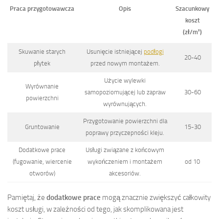
Praca przygotowawcza
Opis
Szacunkowy
koszt
(zł/m²)
Skuwanie starych
Usunięcie istniejącej
podłogi
20-40
płytek
przed nowym montażem.
Użycie wylewki
Wyrównanie
samopoziomującej lub zapraw
30-60
powierzchni
wyrównujących.
Przygotowanie powierzchni dla
Gruntowanie
15-30
poprawy przyczepności kleju.
Dodatkowe prace
Usługi związane z końcowym
(fugowanie, wiercenie
wykończeniem i montażem
od 10
otworów)
akcesoriów.
Pamiętaj, że
dodatkowe prace
mogą znacznie zwiększyć całkowity
koszt usługi, w zależności od tego, jak skomplikowana jest