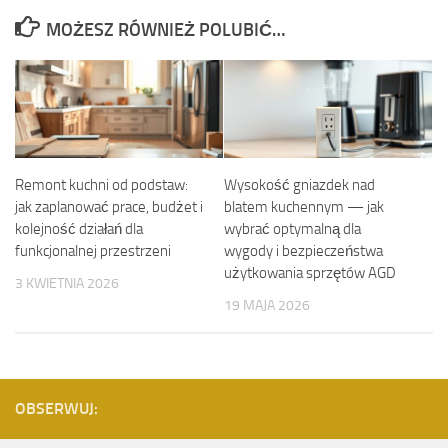
MOŻESZ RÓWNIEŻ POLUBIĆ…
Remont kuchni od podstaw:
Wysokość gniazdek nad
jak zaplanować prace, budżet i
blatem kuchennym — jak
kolejność działań dla
wybrać optymalną dla
funkcjonalnej przestrzeni
wygody i bezpieczeństwa
użytkowania sprzętów AGD
3 KWIETNIA 2026
19 MAJA 2026
OBSERWUJ: