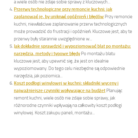
a wiele osób nie zdaje sobie sprawy z kluczowych...
Przerwy technologiczne przy remoncie kuchni: jak
zaplanować je, by uniknąć opóźnień i błędów
Przy remoncie
kuchni, niewłaściwe zaplanowanie przerw technologicznych
może prowadzić do frustracji i opóźnień. Kluczowe jest, aby te
przerwy były starannie uwzględnione w...
Jak dokładnie sprawdzić i wypoziomować blat po montażu:
narzędzia, metody i typowe błędy
Po montażu blatu
kluczowe jest, aby upewnić się, że jest on idealnie
wypoziomowany. Do tego celu niezbędne są odpowiednie
narzędzia, jak poziomica...
Koszt podłogi winylowej w kuchni: składniki wyceny i
najważniejsze czynniki wpływające na budżet
Planując
remont kuchni, wiele osób nie zdaje sobie sprawy, jak
różnorodne czynniki wpływają na całkowity koszt podłogi
winylowej. Koszt zakupu paneli, montażu...