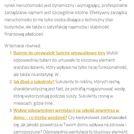
rynek nieruchomości jest dynamiczny i wymagający, profesjonalne
zarządzanie najmem jest szczególnie istotne. Efektywny zarządca
nieruchomości to nie tylko osoba dbająca o techniczny stan
budynków, ale także o satysfakcję najemców i stabilność
finansową właścicieli.
W temacie również:
Baterie do umywalek: baterie umywalkowe tres
Wybór
odpowiedniej baterii do umywalki to kluczowy element
aranżacji łazienki, który wpływa nie tylko na jej funkcjonalność,
ale także na estetykę. W...
Jak dbać o sukulenty?
Sukulenty to rośliny, których cechą
charakterystyczną jest fakt, że potrafią magazynować wodę,
którą wykorzystują podczas suszy. Sukulenty rosną w
miejscach, gdzie inne...
Wpływ odpowiedniej wentylacji na jakość powietrza w
domu – co trzeba wiedzieć?
Czy kiedykolwiek zastanawiałeś
się, jak jakość powietrza w Twoim domu wpływa na zdrowie i
samopoczucie? Odpowiednia wentylacja to kluczowy element,