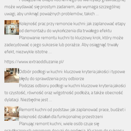
może wydawać się prostym zadaniem, ale wymaga szczególnej
uwagi, aby uniknąć poważnych problemów, takich …
Kolejność prac przy remoncie kuchni: jak zaplanować etapy
od demontażu do wykończenia dla trwałego efektu
Planowanie remontu kuchni to kluczowy krok, który może
zadecydować o jego sukcesie lub porażce. Aby osiągnąć trwały
efekt, niezwykle istotne …
https://www.extraoddluzanie.pl/
Odbiór podłogi w kuchni: kluczowe kryteria jakości i typowe
błędy do sprawdzenia przy odbiorze
Podczas odbioru podłogi w kuchni kluczowe kryteria jakości
to czystość, równość oraz wilgotność podłoża, a także obecność
dylatacji. Niezbędne jest …
Remont kuchni od podstaw: jak zaplanować prace, budżet i
kolejność działań dla funkcjonalnej przestrzeni
Planując remont kuchni, wiele osób czuje się
przytłoczonych ogromem decyzji do podjęcia. Kluczem do sukcesu