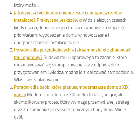
który może...
Jak wyposażyć dom w nowoczesne i energooszczędne
instalacje? Praktyczne wskazówki
W dzisiejszych czasach,
kiedy oszczędność energii i troska o środowisko stają się
priorytetem, wyposażenie domu w nowoczesne i
energooszczędne instalacje to nie...
Poradnik dla początkujących – jak samodzielnie zbudować
mur oporowy?
Budowa muru oporowego to zadanie, które
może wydawać się skomplikowane, ale z odpowiednim
przygotowaniem i wiedzą można je zrealizować samodzielnie.
Właściwe zaplanowanie...
Poradnik dla osób, które planują modernizację domu z XIX
wieku
Modernizacja domu z XIX wieku to fascynujący, ale i
skomplikowany proces, który wymaga przemyślanej strategii
oraz zrozumienia specyfiki historycznych budynków. Wiele
osób...