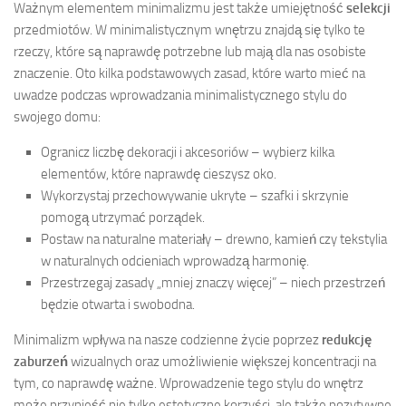
Ważnym elementem minimalizmu jest także umiejętność
selekcji
przedmiotów. W minimalistycznym wnętrzu znajdą się tylko te
rzeczy, które są naprawdę potrzebne lub mają dla nas osobiste
znaczenie. Oto kilka podstawowych zasad, które warto mieć na
uwadze podczas wprowadzania minimalistycznego stylu do
swojego domu:
Ogranicz liczbę dekoracji i akcesoriów – wybierz kilka
elementów, które naprawdę cieszysz oko.
Wykorzystaj przechowywanie ukryte – szafki i skrzynie
pomogą utrzymać porządek.
Postaw na naturalne materiały – drewno, kamień czy tekstylia
w naturalnych odcieniach wprowadzą harmonię.
Przestrzegaj zasady „mniej znaczy więcej” – niech przestrzeń
będzie otwarta i swobodna.
Minimalizm wpływa na nasze codzienne życie poprzez
redukcję
zaburzeń
wizualnych oraz umożliwienie większej koncentracji na
tym, co naprawdę ważne. Wprowadzenie tego stylu do wnętrz
może przynieść nie tylko estetyczne korzyści, ale także pozytywne