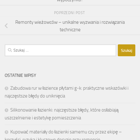
POPRZEDNI POST
Remonty wieżowców – unikalne wyzwania i rozwiązania
techniczne
Szukaj:
OSTATNIE WPISY
Zabudowa rur w łazience płytami g-k: praktyczne wskazówki i
najczęstsze błędy do uniknięcia
Silikonowanie łazienki: najczęstsze błędy, które osłabiają
uszczelnienie i estetykę pomieszczenia
Kupować materiały do łazienki samemu czy przez ekipę –
korzyści, ryzyka i kluczowe decyzje przy remoncie