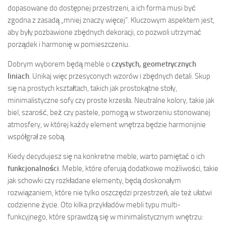
dopasowane do dostępnej przestrzeni, a ich forma musi być
zgodna z zasadą „mniej znaczy więcej”. Kluczowym aspektem jest,
aby były pozbawione zbędnych dekoracji, co pozwoli utrzymać
porządek i harmonię w pomieszczeniu.
Dobrym wyborem będą meble o
czystych, geometrycznych
liniach
. Unikaj więc przesyconych wzorów i zbędnych detali. Skup
się na prostych kształtach, takich jak prostokątne stoły,
minimalistyczne sofy czy proste krzesła. Neutralne kolory, takie jak
biel, szarość, beż czy pastele, pomogą w stworzeniu stonowanej
atmosfery, w której każdy element wnętrza będzie harmonijnie
współgrał ze sobą.
Kiedy decydujesz się na konkretne meble, warto pamiętać o ich
funkcjonalności
. Meble, które oferują dodatkowe możliwości, takie
jak schowki czy rozkładane elementy, będą doskonałym
rozwiązaniem, które nie tylko oszczędzi przestrzeń, ale też ułatwi
codzienne życie. Oto kilka przykładów mebli typu multi-
funkcyjnego, które sprawdzą się w minimalistycznym wnętrzu: