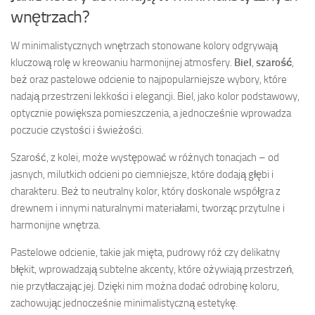
wnętrzach?
W minimalistycznych wnętrzach stonowane kolory odgrywają
kluczową rolę w kreowaniu harmonijnej atmosfery.
Biel
,
szarość
,
beż oraz pastelowe odcienie to najpopularniejsze wybory, które
nadają przestrzeni lekkości i elegancji. Biel, jako kolor podstawowy,
optycznie powiększa pomieszczenia, a jednocześnie wprowadza
poczucie czystości i świeżości.
Szarość, z kolei, może występować w różnych tonacjach – od
jasnych, milutkich odcieni po ciemniejsze, które dodają głębi i
charakteru. Beż to neutralny kolor, który doskonale współgra z
drewnem i innymi naturalnymi materiałami, tworząc przytulne i
harmonijne wnętrza.
Pastelowe odcienie, takie jak mięta, pudrowy róż czy delikatny
błękit, wprowadzają subtelne akcenty, które ożywiają przestrzeń,
nie przytłaczając jej. Dzięki nim można dodać odrobinę koloru,
zachowując jednocześnie minimalistyczną estetykę.