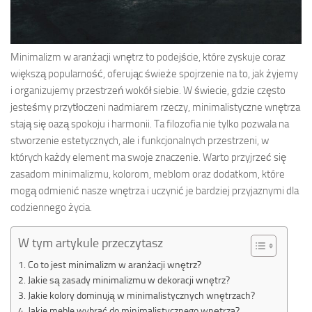
Minimalizm w aranżacji wnętrz to podejście, które zyskuje coraz
większą popularność, oferując świeże spojrzenie na to, jak żyjemy
i organizujemy przestrzeń wokół siebie. W świecie, gdzie często
jesteśmy przytłoczeni nadmiarem rzeczy, minimalistyczne wnętrza
stają się oazą spokoju i harmonii. Ta filozofia nie tylko pozwala na
stworzenie estetycznych, ale i funkcjonalnych przestrzeni, w
których każdy element ma swoje znaczenie. Warto przyjrzeć się
zasadom minimalizmu, kolorom, meblom oraz dodatkom, które
mogą odmienić nasze wnętrza i uczynić je bardziej przyjaznymi dla
codziennego życia.
W tym artykule przeczytasz
Co to jest minimalizm w aranżacji wnętrz?
Jakie są zasady minimalizmu w dekoracji wnętrz?
Jakie kolory dominują w minimalistycznych wnętrzach?
Jakie meble wybrać do minimalistycznego wnętrza?