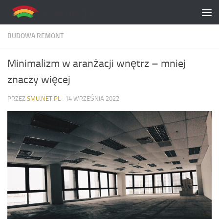
Skip to content
BUDOWA REMONT
Minimalizm w aranżacji wnętrz – mniej
znaczy więcej
PRZEZ
SMU.NET.PL
·
14 WRZEŚNIA 2022