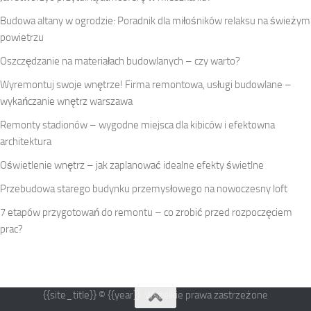
Budowa altany w ogrodzie: Poradnik dla miłośników relaksu na świeżym
powietrzu
Oszczędzanie na materiałach budowlanych – czy warto?
Wyremontuj swoje wnętrze! Firma remontowa, usługi budowlane –
wykańczanie wnętrz warszawa
Remonty stadionów – wygodne miejsca dla kibiców i efektowna
architektura
Oświetlenie wnętrz – jak zaplanować idealne efekty świetlne
Przebudowa starego budynku przemysłowego na nowoczesny loft
7 etapów przygotowań do remontu – co zrobić przed rozpoczęciem
prac?
{{site_title}} © {{year}}. Wszelkie prawa zastrzeżone