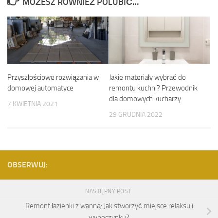
MOŻESZ RÓWNIEŻ POLUBIĆ…
Przyszłościowe rozwiązania w
Jakie materiały wybrać do
domowej automatyce
remontu kuchni? Przewodnik
dla domowych kucharzy
7 KWIETNIA 2021
29 GRUDNIA 2022
OBSERWUJ:
NASTĘPNY POST
Remont łazienki z wanną: Jak stworzyć miejsce relaksu i
wypoczynku?