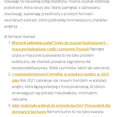
Stawiając na niewielką liczbę dodatków, można uzyskać estetykę
przestrzeni, która cieszy oko. Warto pamiętać o zachowaniu
równowagi, wybierając przedmioty o prostych formach i
neutralnych kolorach, które podkreślą minimalistyczny charakter
wnętrza.
W temacie również:
Wymień pękniętą szybę! Szyby do maszyn budowlanych –
maszyny budowlane części zamienne Poznań
Pęknięta
szyba w maszynie budowlanej to nie tylko problem
estetyczny, ale również poważne zagrożenie dla
bezpieczeństwa pracy. Wiele czynników, takich jak uderzenia...
7 najpopularniejszych trendów w aranżacji wnętrz w 2021
roku
Rok 2021 zaskakuje nas nowymi trendami w aranżacji
wnętrz, które łączą estetykę z funkcjonalnością. W obliczu
zmieniających się potrzeb mieszkańców, minimalizm,
naturalne...
Jakie materiały wybrać do remontu kuchni? Przewodnik dla
domowych kucharzy
Remont kuchni to nie tylko kwestia