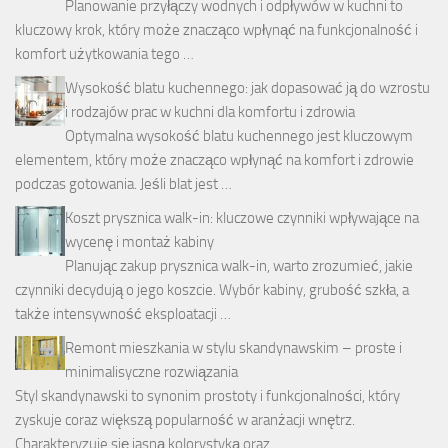
Planowanie przyłączy wodnych i odpływów w kuchni to
kluczowy krok, który może znacząco wpłynąć na funkcjonalność i
komfort użytkowania tego …
Wysokość blatu kuchennego: jak dopasować ją do wzrostu
i rodzajów prac w kuchni dla komfortu i zdrowia
Optymalna wysokość blatu kuchennego jest kluczowym
elementem, który może znacząco wpłynąć na komfort i zdrowie
podczas gotowania. Jeśli blat jest …
Koszt prysznica walk-in: kluczowe czynniki wpływające na
wycenę i montaż kabiny
Planując zakup prysznica walk-in, warto zrozumieć, jakie
czynniki decydują o jego koszcie. Wybór kabiny, grubość szkła, a
także intensywność eksploatacji …
Remont mieszkania w stylu skandynawskim – proste i
minimalisyczne rozwiązania
Styl skandynawski to synonim prostoty i funkcjonalności, który
zyskuje coraz większą popularność w aranżacji wnętrz.
Charakteryzuje się jasną kolorystyką oraz …