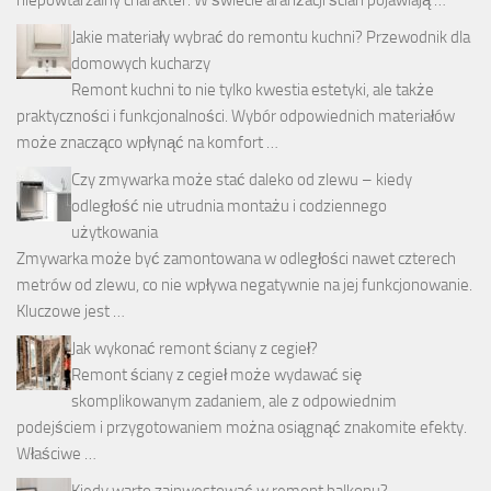
Jakie materiały wybrać do remontu kuchni? Przewodnik dla
domowych kucharzy
Remont kuchni to nie tylko kwestia estetyki, ale także
praktyczności i funkcjonalności. Wybór odpowiednich materiałów
może znacząco wpłynąć na komfort …
Czy zmywarka może stać daleko od zlewu – kiedy
odległość nie utrudnia montażu i codziennego
użytkowania
Zmywarka może być zamontowana w odległości nawet czterech
metrów od zlewu, co nie wpływa negatywnie na jej funkcjonowanie.
Kluczowe jest …
Jak wykonać remont ściany z cegieł?
Remont ściany z cegieł może wydawać się
skomplikowanym zadaniem, ale z odpowiednim
podejściem i przygotowaniem można osiągnąć znakomite efekty.
Właściwe …
Kiedy warto zainwestować w remont balkonu?