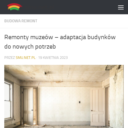
Skip to content
BUDOWA REMONT
Remonty muzeów – adaptacja budynków
do nowych potrzeb
PRZEZ
SMU.NET.PL
·
19 KWIETNIA 2023