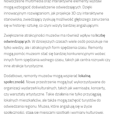
Nowoczesne multimedia oraz interaktywne elementy wystaw
mogą wzbogacić doświadczenie odwiedzających. Dzięki
innowacyjnym rozwiązaniom, jak projekcje 3D czy interaktywne
stanowiska, zwiedzający zyskują możliwość głębszego zanurzenia
się w historię i sztukę, co czyni wizyty bardziej angażującymi.
Zwiększenie atrakcyjności muzeów ma również wpływ na
liczbę
odwiedzających
. W dzisiejszych czasach wiele osób poszukuje nie
tylko wiedzy, ale i atrakcyjnych form spędzenia czasu. Remonty
mogą pomóc muzeom stać się bardziej konkurencyjnymi wobec
innych form spędzania wolnego czasu, takich jak centra rozrywki czy
inne atrakcje turystyczne.
Dodatkowo, remonty muzeów mogą wspierać
lokalną
społeczność
. Nowe przestrzenie mogą być wykorzystywane do
organizacji wydarzeń kulturalnych, takich jak wernisaże, koncerty,
czy warsztaty artystyczne. Takie działania nie tylko przyciągają
lokalnych mieszkańców, ale także mogą zachęcić turystów do
odwiedzania regionu. Muzea, które angażują się w życie
społeczności, stają się miejscami spotkań i wymiany kulturowej.