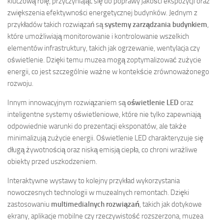
kluczową rolę, przyczyniając się do poprawy jakości ekspozycji oraz
zwiększenia efektywności energetycznej budynków. Jednym z
przykładów takich rozwiązań są
systemy zarządzania budynkiem
,
które umożliwiają monitorowanie i kontrolowanie wszelkich
elementów infrastruktury, takich jak ogrzewanie, wentylacja czy
oświetlenie. Dzięki temu muzea mogą zoptymalizować zużycie
energii, co jest szczególnie ważne w kontekście zrównoważonego
rozwoju.
Innym innowacyjnym rozwiązaniem są
oświetlenie LED
oraz
inteligentne systemy oświetleniowe, które nie tylko zapewniają
odpowiednie warunki do prezentacji eksponatów, ale także
minimalizują zużycie energii. Oświetlenie LED charakteryzuje się
długą żywotnością oraz niską emisją ciepła, co chroni wrażliwe
obiekty przed uszkodzeniem.
Interaktywne wystawy to kolejny przykład wykorzystania
nowoczesnych technologii w muzealnych remontach. Dzięki
zastosowaniu
multimedialnych rozwiązań
, takich jak dotykowe
ekrany, aplikacje mobilne czy rzeczywistość rozszerzona, muzea