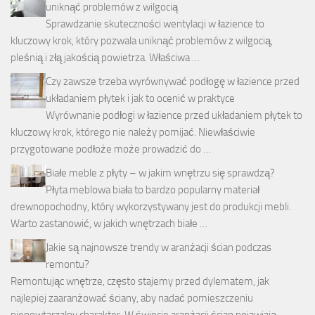
uniknąć problemów z wilgocią
Sprawdzanie skuteczności wentylacji w łazience to
kluczowy krok, który pozwala uniknąć problemów z wilgocią,
pleśnią i złą jakością powietrza. Właściwa …
Czy zawsze trzeba wyrównywać podłogę w łazience przed
układaniem płytek i jak to ocenić w praktyce
Wyrównanie podłogi w łazience przed układaniem płytek to
kluczowy krok, którego nie należy pomijać. Niewłaściwie
przygotowane podłoże może prowadzić do …
Białe meble z płyty – w jakim wnętrzu się sprawdzą?
Płyta meblowa biała to bardzo popularny materiał
drewnopochodny, który wykorzystywany jest do produkcji mebli.
Warto zastanowić, w jakich wnętrzach białe …
Jakie są najnowsze trendy w aranżacji ścian podczas
remontu?
Remontując wnętrze, często stajemy przed dylematem, jak
najlepiej zaaranżować ściany, aby nadać pomieszczeniu
niepowtarzalny charakter. W świecie aranżacji ścian pojawiają …