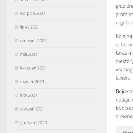
głąb dr
sierpień 2021
promien
regular
lipiec 2021
Kolejną
czerwiec 2021
ochronn
taras m
maj 2021
niektór
kwiecień 2021
wymaga
lakieru.
marzec 2021
Bejce
to
luty 2021
nadaje 
tworząc
styczeń 2021
drewno,
grudzień 2020