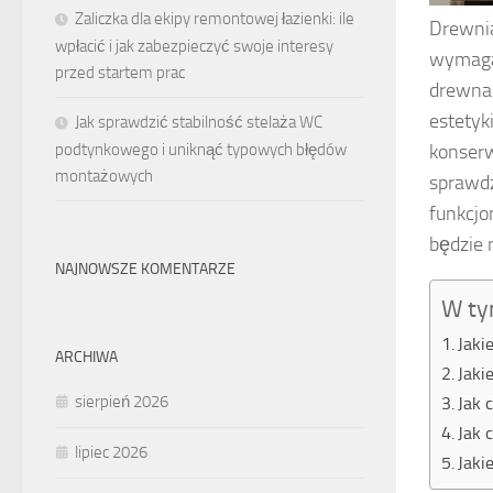
Zaliczka dla ekipy remontowej łazienki: ile
Drewnia
wpłacić i jak zabezpieczyć swoje interesy
wymaga 
przed startem prac
drewna 
estetyk
Jak sprawdzić stabilność stelaża WC
podtynkowego i uniknąć typowych błędów
konserw
montażowych
sprawdz
funkcjo
będzie 
NAJNOWSZE KOMENTARZE
W ty
Jaki
ARCHIWA
Jaki
sierpień 2026
Jak 
Jak 
lipiec 2026
Jaki