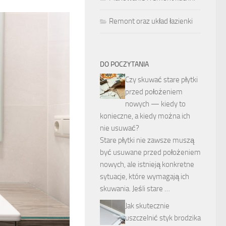
Remont oraz układ łazienki
DO POCZYTANIA
Czy skuwać stare płytki
przed położeniem
nowych — kiedy to
konieczne, a kiedy można ich
nie usuwać?
Stare płytki nie zawsze muszą
być usuwane przed położeniem
nowych, ale istnieją konkretne
sytuacje, które wymagają ich
skuwania. Jeśli stare …
Jak skutecznie
uszczelnić styk brodzika