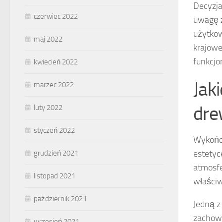
Decyzja
czerwiec 2022
uwagę z
użytkow
maj 2022
krajowe
funkcjon
kwiecień 2022
Jak
marzec 2022
dre
luty 2022
styczeń 2022
Wykończ
estetyc
grudzień 2021
atmosfe
listopad 2021
właściw
październik 2021
Jedną z
zachowa
wrzesień 2021