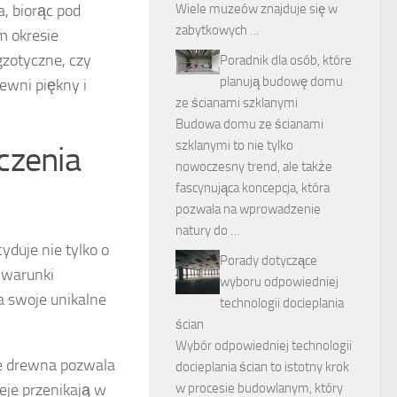
, biorąc pod
Wiele muzeów znajduje się w
zabytkowych …
m okresie
gzotyczne, czy
Poradnik dla osób, które
planują budowę domu
ewni piękny i
ze ścianami szklanymi
Budowa domu ze ścianami
szklanymi to nie tylko
czenia
nowoczesny trend, ale także
fascynująca koncepcja, która
pozwala na wprowadzenie
natury do …
duje nie tylko o
Porady dotyczące
e warunki
wyboru odpowiedniej
a swoje unikalne
technologii docieplania
ścian
Wybór odpowiedniej technologii
ie drewna pozwala
docieplania ścian to istotny krok
leje przenikają w
w procesie budowlanym, który