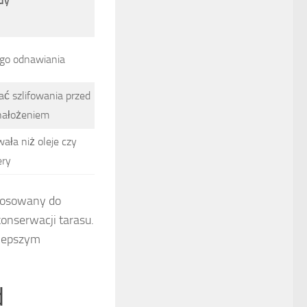
dy
go odnawiania
ć szlifowania przed
ałożeniem
ała niż oleje czy
ery
tosowany do
onserwacji tarasu.
jlepszym
d