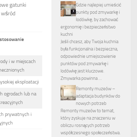
owe gatunki
Gdzie najlepiej umieścić
punkty pod zmywarkę i
ć wśród
lodówkę, by zachować
ergonomię i bezpieczeństwo
kuchni
astosowanie
Jeśli chcesz, aby Twoja kuchnia
była funkcjonalna i bezpieczna,
odpowiednie umiejscowienie
ody i w miejscach
punktów pod zmywarkę i
necznionych
lodówkę jest kluczowe.
Zmywarka powinna …
ysokiej eksploatacji
Remonty muzeów –
h ogrodach lub na
adaptacja budynków do
kreacyjnych
nowych potrzeb
Remonty muzeów to temat,
ch prywatnych i
który zyskuje na znaczeniu w
yjnych
obliczu rosnących potrzeb
współczesnego społeczeństwa.