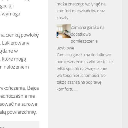
może znacząco wpłynąć na
gocią i
komfort mieszkańców oraz
ia wymaga
koszty …
Zamiana garażu na
wna cienką powłokę
dodatkowe
pomieszczenie
a. Lakierowany
użytkowe
żądane w
Zamiana garażu na dodatkowe
, które mogą
pomieszczenie użytkowe to nie
m nałożeniem
tylko sposób na zwiększenie
wartości nieruchomości, ale
także szansa na poprawę
wykończenia. Bejca
komfortu …
jednocześnie nie
stosować na surowe
ałą powierzchnię.