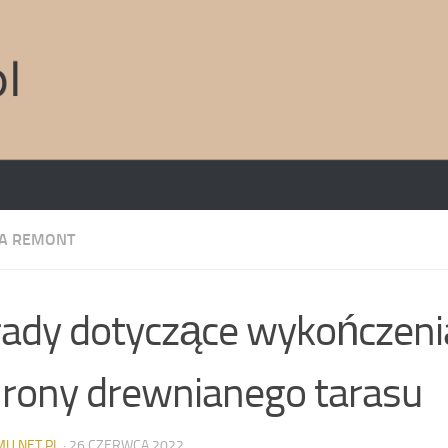
A REMONT
ady dotyczące wykończenia
rony drewnianego tarasu
MU.NET.PL
·
26 CZERWCA 2022