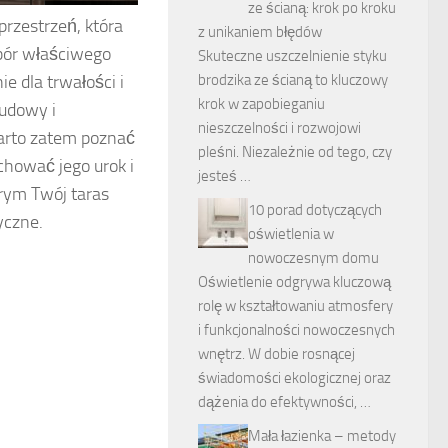
ze ścianą: krok po kroku
przestrzeń, która
z unikaniem błędów
ybór właściwego
Skuteczne uszczelnienie styku
brodzika ze ścianą to kluczowy
 dla trwałości i
krok w zapobieganiu
budowy i
nieszczelności i rozwojowi
arto zatem poznać
pleśni. Niezależnie od tego, czy
hować jego urok i
jesteś …
rym Twój taras
10 porad dotyczących
yczne.
oświetlenia w
nowoczesnym domu
Oświetlenie odgrywa kluczową
rolę w kształtowaniu atmosfery
i funkcjonalności nowoczesnych
wnętrz. W dobie rosnącej
świadomości ekologicznej oraz
dążenia do efektywności, …
Mała łazienka – metody