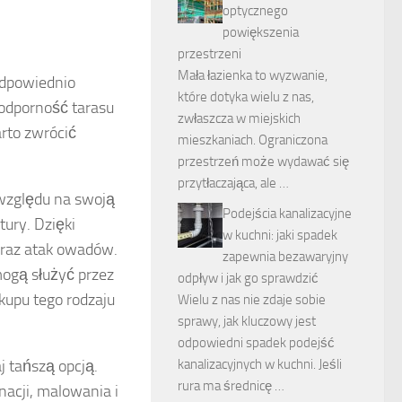
optycznego
powiększenia
przestrzeni
Mała łazienka to wyzwanie,
 Odpowiednio
które dotyka wielu z nas,
 odporność tarasu
zwłaszcza w miejskich
rto zwrócić
mieszkaniach. Ograniczona
przestrzeń może wydawać się
przytłaczająca, ale …
względu na swoją
Podejścia kanalizacyjne
ury. Dzięki
w kuchni: jaki spadek
 oraz atak owadów.
zapewnia bezawaryjny
ogą służyć przez
odpływ i jak go sprawdzić
kupu tego rodzaju
Wielu z nas nie zdaje sobie
sprawy, jak kluczowy jest
odpowiedni spadek podejść
kanalizacyjnych w kuchni. Jeśli
j tańszą opcją.
rura ma średnicę …
acji, malowania i