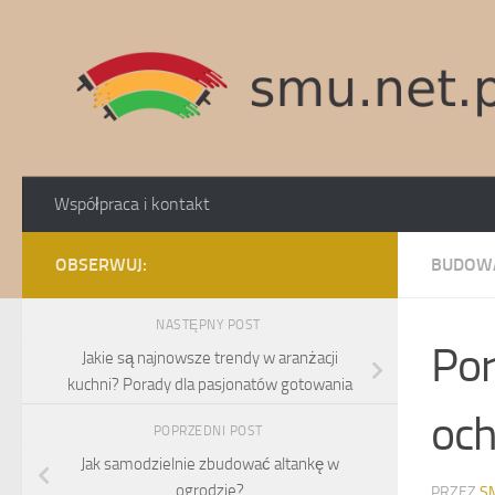
Skip to content
Współpraca i kontakt
OBSERWUJ:
BUDOW
NASTĘPNY POST
Por
Jakie są najnowsze trendy w aranżacji
kuchni? Porady dla pasjonatów gotowania
och
POPRZEDNI POST
Jak samodzielnie zbudować altankę w
ogrodzie?
PRZEZ
S