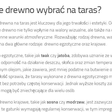
ie drewno wybrać na taras?
rewna na taras jest kluczowy dla jego trwałości i estetyki.
 drewno nie tylko wpłynie na walory wizualne, ale także na
nne warunki atmosferyczne. Rozważając rodzaj drewna, wa
a dwa główne rodzaje: drewno egzotyczne oraz krajowe.
egzotyczne, takie jak
teak
czy
jatoba
, zdobywa uznanie ze 
odporność na działanie deszczu, słońca oraz zmian temperat
nym olejom, jakie zawiera, jest mniej podatne na butwienie
łość sprawia, że tarasy wykonane z drewna egzotycznego m
at bez potrzeby częstej konserwacji. Jednak wyższe koszty za
mogą być zniechęcające dla wielu osób.
 drewno krajowe, takie jak
sosna
czy
modrzew
, jest zazwycza
 te gatunki wymagają regularnej konserwacji, w tym impregn