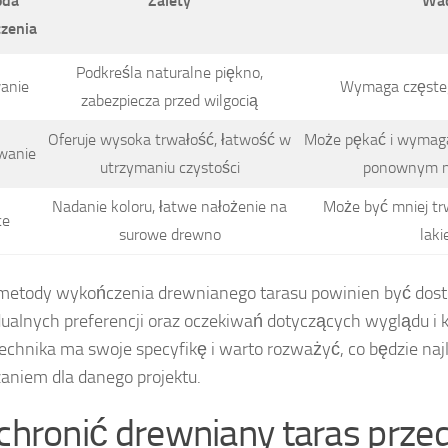
oda
Zalety
Wa
zenia
Podkreśla naturalne piękno,
anie
Wymaga częste
zabezpiecza przed wilgocią
Oferuje wysoka trwałość, łatwość w
Może pękać i wymaga
wanie
utrzymaniu czystości
ponownym n
Nadanie koloru, łatwe nałożenie na
Może być mniej trw
ce
surowe drewno
laki
metody wykończenia drewnianego tarasu powinien być dos
ualnych preferencji oraz oczekiwań dotyczących wyglądu i k
echnika ma swoje specyfikę i warto rozważyć, co będzie na
aniem dla danego projektu.
 chronić drewniany taras prze