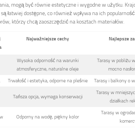
nia, mogą być równie estetyczne i wygodne w użytku. Kraj
są łatwiej dostępne, co również wpływa na ich popularnoś
rów, którzy chcą zaoszczędzić na kosztach materiałów.
j
Najważniejsze cechy
Najlepsze z
a
Wysoka odporność na warunki
Tarasy w pobliżu w
atmosferyczne, naturalne oleje
mocno nasło
a
Trwałość i estetyka, odporne na pleśnie
Tarasy i balkony o w
Tarasy w mniejszyc
Tańsza opcja, wymaga konserwacji
działkach re
Tarasy w ogroda
ew
Odporny na wodę, piękny kolor
komerc