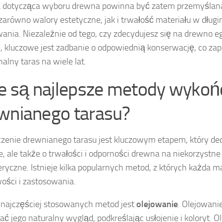
 dotycząca wyboru drewna powinna być zatem przemyślana
arówno walory estetyczne, jak i trwałość materiału w długi
ania. Niezależnie od tego, czy zdecydujesz się na drewno e
, kluczowe jest zadbanie o odpowiednią konserwację, co zap
alny taras na wiele lat.
ie są najlepsze metody wykoń
wnianego tarasu?
enie drewnianego tarasu jest kluczowym etapem, który decy
e, ale także o trwałości i odporności drewna na niekorzystn
ryczne. Istnieje kilka popularnych metod, z których każda m
ości i zastosowania.
 najczęściej stosowanych metod jest
olejowanie
. Olejowan
ć jego naturalny wygląd, podkreślając usłojenie i koloryt. O