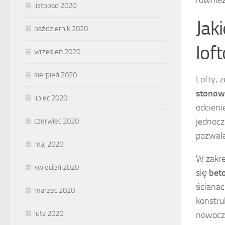
również
listopad 2020
Jaki
październik 2020
lof
wrzesień 2020
sierpień 2020
Lofty, 
stonow
lipiec 2020
odcienie
jednocz
czerwiec 2020
pozwala
maj 2020
W zakre
kwiecień 2020
się
bet
ścianac
marzec 2020
konstru
luty 2020
nowocze