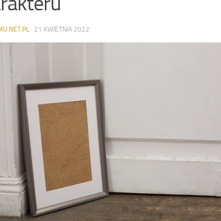
rakteru
MU.NET.PL
·
21 KWIETNIA 2022