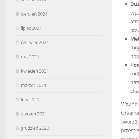
Duż
wpu
sierpień 2021
atm
lipiec 2021
prz
Met
czerwiec 2021
mog
now
maj 2021
Pod
kwiecień 2021
moż
nat
marzec 2021
cha
luty 2021
Ważne j
Orygina
styczeń 2021
tworząc
grudzień 2020
przestrz