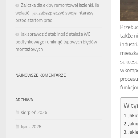
Zaliczka dla ekipy remontowej łazienki: ile
wpłacić i jak zabezpieczyć swoje interesy
przed startem prac
Przebud
Jak sprawdzić stabilność stelaża WC
także n
podtynkowego i uniknąć typowych błędów
industr
montażowych
mieszka
sukcesu
wkompon
NAJNOWSZE KOMENTARZE
procesu
funkcjo
ARCHIWA
W ty
sierpień 2026
Jaki
Jaki
lipiec 2026
Jaki