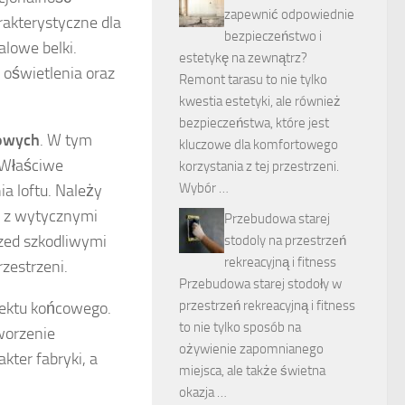
zapewnić odpowiednie
rakterystyczne dla
bezpieczeństwo i
alowe belki.
estetykę na zewnątrz?
oświetlenia oraz
Remont tarasu to nie tylko
kwestia estetyki, ale również
bezpieczeństwa, które jest
iowych
. W tym
kluczowe dla komfortowego
 Właściwe
korzystania z tej przestrzeni.
Wybór …
a loftu. Należy
ć z wytycznymi
Przebudowa starej
zed szkodliwymi
stodoly na przestrzeń
rekreacyjną i fitness
zestrzeni.
Przebudowa starej stodoły w
przestrzeń rekreacyjną i fitness
fektu końcowego.
to nie tylko sposób na
worzenie
ożywienie zapomnianego
kter fabryki, a
miejsca, ale także świetna
.
okazja …