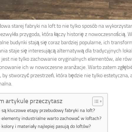
owa starej fabryki na loft to nie tylko sposób na wykorzystan
iezwykła przygoda, która łączy historię z nowoczesnością. W
ialne budynki stają się coraz bardziej popularne, ich transfo
nia staje się interesującą alternatywą dla tradycyjnych loka
 jest nie tylko zachowanie oryginalnych elementów, ale ró
owanie ich w nowoczesne aranżacje. Warto zatem zgłębić 
, by stworzyć przestrzeń, która będzie nie tylko estetyczna, 
nalna.
m artykule przeczytasz
e są kluczowe etapy przebudowy fabryki na loft?
e elementy industrialne warto zachować w loftach?
e kolory i materiały najlepiej pasują do loftów?