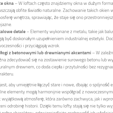
e okna
– W loftach często znajdziemy okna w dużym formac
szczają obfite światło naturalne. Zachowanie takich okien
osferę wnętrza, sprawiając, że staje się ono przestronniejsze
yjazne.
alowe detale
– Elementy wykonane z metalu, takie jak balus
ą być doskonałym uzupełnieniem industrialnej estetyki. Do
oczesności i przyciągają wzrok.
łogi z betonowymi lub drewnianymi akcentami
– W zależno
na zdecydować się na zostawienie surowego betonu lub wy
uralnym drewnem, co doda ciepła i przytulności bez rezygnacj
rakteru.
est, aby umiejętnie łączyć stare i nowe, dbając o spójność 
lne elementy mogą harmonijnie współgrać z nowoczesnymi
 wyjątkową atmosferę, która zarówno zachwyca, jak i wpr
eni odrobinę historii. Dzięki temu lofty stają się nie tylko w