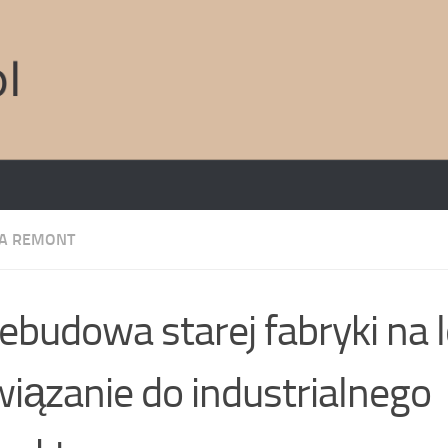
A REMONT
ebudowa starej fabryki na l
iązanie do industrialnego