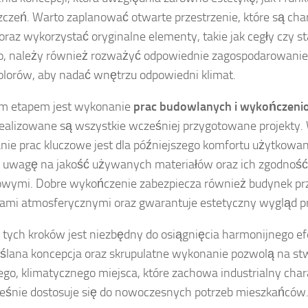
czeń. Warto zaplanować otwarte przestrzenie, które są cha
 oraz wykorzystać oryginalne elementy, takie jak cegły czy st
, należy również rozważyć odpowiednie zagospodarowanie 
olorów, aby nadać wnętrzu odpowiedni klimat.
im etapem jest wykonanie
prac budowlanych i wykończen
realizowane są wszystkie wcześniej przygotowane projekty.
ie prac kluczowe jest dla późniejszego komfortu użytkowani
 uwagę na jakość używanych materiałów oraz ich zgodnoś
owymi. Dobre wykończenie zabezpiecza również budynek pr
ami atmosferycznymi oraz gwarantuje estetyczny wygląd pr
 tych kroków jest niezbędny do osiągnięcia harmonijnego e
lana koncepcja oraz skrupulatne wykonanie pozwolą na st
ego, klimatycznego miejsca, które zachowa industrialny chara
eśnie dostosuje się do nowoczesnych potrzeb mieszkańców