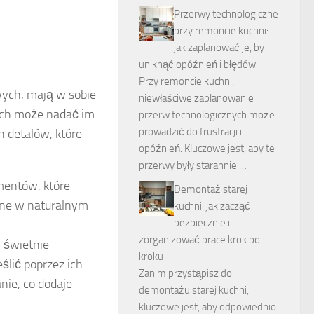
Przerwy technologiczne
przy remoncie kuchni:
jak zaplanować je, by
uniknąć opóźnień i błędów
Przy remoncie kuchni,
wych, mają w sobie
niewłaściwe zaplanowanie
ych może nadać im
przerw technologicznych może
prowadzić do frustracji i
h detalów, które
opóźnień. Kluczowe jest, aby te
przerwy były starannie …
mentów, które
Demontaż starej
one w naturalnym
kuchni: jak zacząć
bezpiecznie i
zorganizować prace krok po
, świetnie
kroku
ślić poprzez ich
Zanim przystąpisz do
ie, co dodaje
demontażu starej kuchni,
kluczowe jest, aby odpowiednio