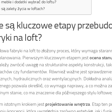
e meble i dodatki wybrać do loftu?
e są zalety życia w loftach?
ie są kluczowe etapy przebu
yki na loft?
owa fabryki na loft to złożony proces, który wymaga stara
aplanowania. Pierwszym kluczowym etapem jest
ocena stan
ależy zwrócić uwagę na strukturalne aspekty konstrukcji, taki
dachów czy fundamentów. Również ważne jest sprawdzenie i
cznych, hydraulicznych oraz wentylacyjnych. Dokładna anali
znego pozwala określić, co wymaga naprawy, a co można 
lnym stanie, co ma znaczenie dla późniejszego stylu loftowe
m istotnym krokiem jest
projektowanie wnętrza
. Etap ten 
niu koncepcji, która uwzględnia zarówno estetykę, jak i fun