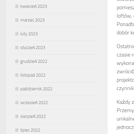
kwiecień 2023
pomiesz
loftów,
marzec 2023
Ponadto
dobór k
luty 2023
Ostatn
styczeń 2023
czasie 
grudzień 2022
wykonan
zwrócić
listopad 2022
projekt
czynnik
październik 2022
Każdy z
wrzesień 2022
Przemyś
sierpień 2022
unikaln
jednocz
lipiec 2022