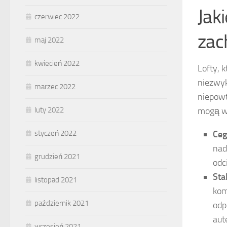
Jak
czerwiec 2022
zac
maj 2022
kwiecień 2022
Lofty, 
niezwyk
marzec 2022
niepowt
luty 2022
mogą wz
styczeń 2022
Ceg
nad
grudzień 2021
odc
Sta
listopad 2021
kom
październik 2021
odp
aut
wrzesień 2021