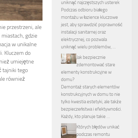
uniknąć najczęstszych usterek
Podczas odbioru białego
montażu w łazience kluczowe
jest, aby sprawdzić poprawność
ie przestrzeni, ale
instalacji sanitarnej oraz
 miastach, gdzie
elektrycznej, co pozwala
rmacja w unikalne
uniknąć wielu problemów, …
li. Kluczem do
Jak bezpiecznie
wnież umiejętne
zdemontować stare
tajniki tego
elementy konstrukcyjne w
ale również
domu?
Demontaż starych elementów
konstrukcyjnych w domu to nie
tylko kwestia estetyki, ale także
bezpieczeństwa i efektywności.
Każdy, kto planuje takie …
Których błędów unikać
podczas remontu