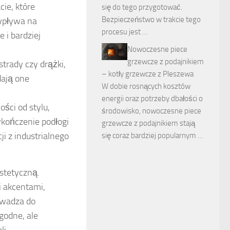
ie, które
się do tego przygotować.
Bezpieczeństwo w trakcie tego
 wpływa na
procesu jest …
 i bardziej
Nowoczesne piece
grzewcze z podajnikiem
trady czy drążki,
– kotły grzewcze z Pleszewa
dają one
W dobie rosnących kosztów
energii oraz potrzeby dbałości o
ści od stylu,
środowisko, nowoczesne piece
kończenie podłogi
grzewcze z podajnikiem stają
i z industrialnego
się coraz bardziej popularnym …
estetyczną.
 akcentami,
owadza do
ygodne, ale