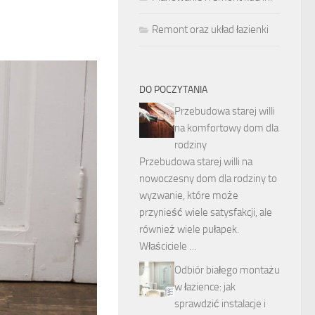
Remont oraz układ łazienki
DO POCZYTANIA
Przebudowa starej willi
na komfortowy dom dla
rodziny
Przebudowa starej willi na
nowoczesny dom dla rodziny to
wyzwanie, które może
przynieść wiele satysfakcji, ale
również wiele pułapek.
Właściciele …
Odbiór białego montażu
w łazience: jak
sprawdzić instalacje i