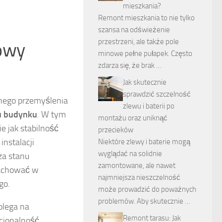
mieszkania?
Remont mieszkania to nie tylko
szansa na odświeżenie
przestrzeni, ale także pole
dowy
minowe pełne pułapek. Często
zdarza się, że brak …
Jak skutecznie
sprawdzić szczelność
nnego przemyślenia
zlewu i baterii po
u budynku
. W tym
montażu oraz uniknąć
e jak stabilność
przecieków
nstalacji
Niektóre zlewy i baterie mogą
wyglądać na solidnie
za stanu
zamontowane, ale nawet
zachować w
najmniejsza nieszczelność
go.
może prowadzić do poważnych
problemów. Aby skutecznie …
polega na
Remont tarasu: Jak
kcjonalność