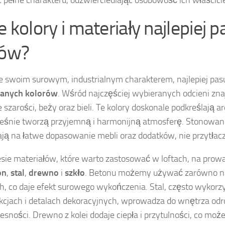
 pełne charakteru, odzwierciedlając osobowość ich właścicie
e kolory i materiały najlepiej 
tów?
ze swoim surowym, industrialnym charakterem, najlepiej pas
anych kolorów
. Wśród najczęściej wybieranych odcieni zna
 szarości, beży oraz bieli. Te kolory doskonale podkreślają ar
eśnie tworzą przyjemną i harmonijną atmosferę. Stonowan
ją na łatwe dopasowanie mebli oraz dodatków, nie przytłacz
sie materiałów, które warto zastosować w loftach, na pro
on
,
stal
,
drewno
i
szkło
. Betonu możemy używać zarówno na 
h, co daje efekt surowego wykończenia. Stal, często wykor
kcjach i detalach dekoracyjnych, wprowadza do wnętrza odr
sności. Drewno z kolei dodaje ciepła i przytulności, co może