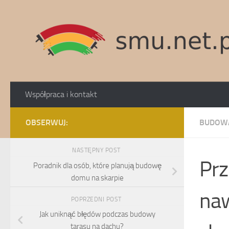
Skip to content
Współpraca i kontakt
OBSERWUJ:
BUDOW
NASTĘPNY POST
Prz
Poradnik dla osób, które planują budowę
domu na skarpie
naw
POPRZEDNI POST
Jak uniknąć błędów podczas budowy
tarasu na dachu?