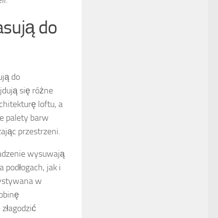
li.
pasują do
ują do
jdują się różne
chitekturę loftu, a
e palety barw
ając przestrzeni.
wadzenie wysuwają
podłogach, jak i
zystywana w
obinę
 złagodzić