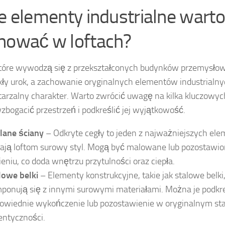
ie elementy industrialne warto
hować w loftach?
które wywodzą się z przekształconych budynków przemysło
ły urok, a zachowanie oryginalnych elementów industrialn
arzalny charakter. Warto zwrócić uwagę na kilka kluczowyc
bogacić przestrzeń i podkreślić jej wyjątkowość.
lane ściany
– Odkryte cegły to jeden z najważniejszych ele
ają loftom surowy styl. Mogą być malowane lub pozostawi
ieniu, co doda wnętrzu przytulności oraz ciepła.
lowe belki
– Elementy konstrukcyjne, takie jak stalowe belki
ponują się z innymi surowymi materiałami. Można je podkre
owiednie wykończenie lub pozostawienie w oryginalnym stan
entyczności.