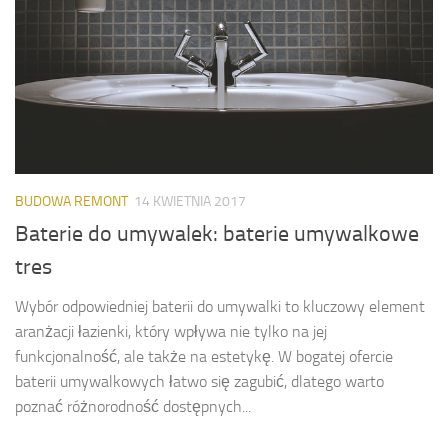
BUDOWA REMONT
14 KWIETNIA 2017
Baterie do umywalek: baterie umywalkowe
tres
Wybór odpowiedniej baterii do umywalki to kluczowy element
aranżacji łazienki, który wpływa nie tylko na jej
funkcjonalność, ale także na estetykę. W bogatej ofercie
baterii umywalkowych łatwo się zagubić, dlatego warto
poznać różnorodność dostępnych...