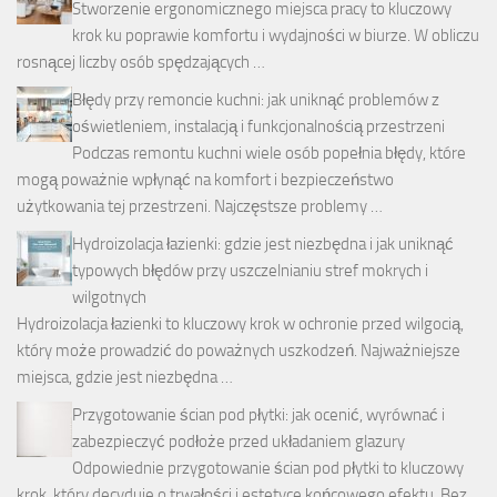
Stworzenie ergonomicznego miejsca pracy to kluczowy
krok ku poprawie komfortu i wydajności w biurze. W obliczu
rosnącej liczby osób spędzających …
Błędy przy remoncie kuchni: jak uniknąć problemów z
oświetleniem, instalacją i funkcjonalnością przestrzeni
Podczas remontu kuchni wiele osób popełnia błędy, które
mogą poważnie wpłynąć na komfort i bezpieczeństwo
użytkowania tej przestrzeni. Najczęstsze problemy …
Hydroizolacja łazienki: gdzie jest niezbędna i jak uniknąć
typowych błędów przy uszczelnianiu stref mokrych i
wilgotnych
Hydroizolacja łazienki to kluczowy krok w ochronie przed wilgocią,
który może prowadzić do poważnych uszkodzeń. Najważniejsze
miejsca, gdzie jest niezbędna …
Przygotowanie ścian pod płytki: jak ocenić, wyrównać i
zabezpieczyć podłoże przed układaniem glazury
Odpowiednie przygotowanie ścian pod płytki to kluczowy
krok, który decyduje o trwałości i estetyce końcowego efektu. Bez