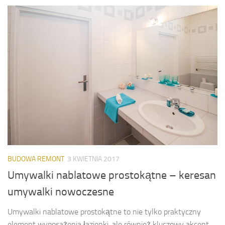
BUDOWA REMONT
3 KWIETNIA 2017
Umywalki nablatowe prostokątne – keresan
umywalki nowoczesne
Umywalki nablatowe prostokątne to nie tylko praktyczny
element wyposażenia łazienki, ale również kluczowy akcent,