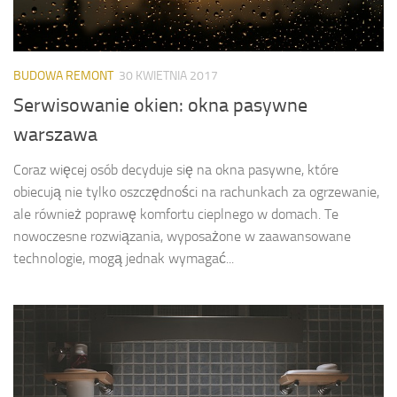
BUDOWA REMONT
30 KWIETNIA 2017
Serwisowanie okien: okna pasywne
warszawa
Coraz więcej osób decyduje się na okna pasywne, które
obiecują nie tylko oszczędności na rachunkach za ogrzewanie,
ale również poprawę komfortu cieplnego w domach. Te
nowoczesne rozwiązania, wyposażone w zaawansowane
technologie, mogą jednak wymagać...