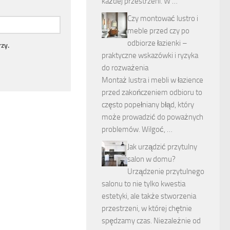
każdej przestrzeni. W …
Czy montować lustro i
meble przed czy po
odbiorze łazienki –
zy.
praktyczne wskazówki i ryzyka
do rozważenia
Montaż lustra i mebli w łazience
przed zakończeniem odbioru to
często popełniany błąd, który
może prowadzić do poważnych
problemów. Wilgoć, …
Jak urządzić przytulny
salon w domu?
Urządzenie przytulnego
salonu to nie tylko kwestia
estetyki, ale także stworzenia
przestrzeni, w której chętnie
spędzamy czas. Niezależnie od