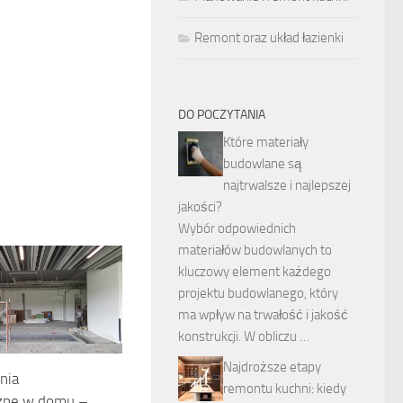
Remont oraz układ łazienki
DO POCZYTANIA
Które materiały
budowlane są
najtrwalsze i najlepszej
jakości?
Wybór odpowiednich
materiałów budowlanych to
kluczowy element każdego
projektu budowlanego, który
ma wpływ na trwałość i jakość
konstrukcji. W obliczu …
Najdroższe etapy
nia
remontu kuchni: kiedy
zne w domu –