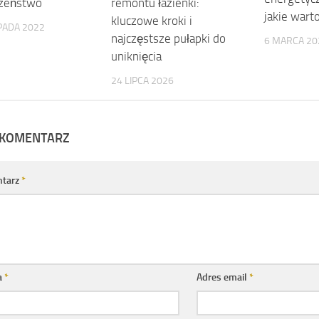
czeństwo
remontu łazienki:
jakie war
kluczowe kroki i
PADA 2022
najczęstsze pułapki do
6 MARCA 20
uniknięcia
24 LIPCA 2026
 KOMENTARZ
tarz
*
a
*
Adres email
*