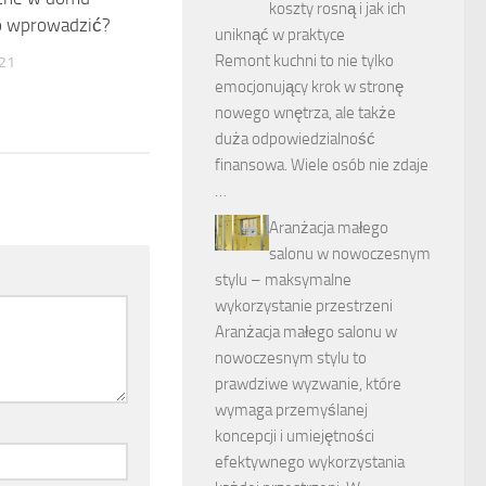
koszty rosną i jak ich
to wprowadzić?
uniknąć w praktyce
Remont kuchni to nie tylko
21
emocjonujący krok w stronę
nowego wnętrza, ale także
duża odpowiedzialność
finansowa. Wiele osób nie zdaje
…
Aranżacja małego
salonu w nowoczesnym
stylu – maksymalne
wykorzystanie przestrzeni
Aranżacja małego salonu w
nowoczesnym stylu to
prawdziwe wyzwanie, które
wymaga przemyślanej
koncepcji i umiejętności
efektywnego wykorzystania