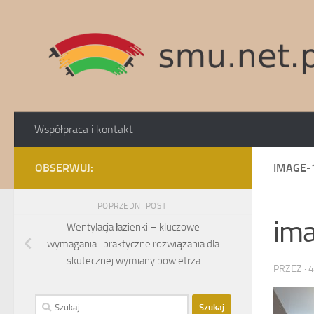
Skip to content
Współpraca i kontakt
OBSERWUJ:
IMAGE-
POPRZEDNI POST
im
Wentylacja łazienki – kluczowe
wymagania i praktyczne rozwiązania dla
skutecznej wymiany powietrza
PRZEZ
·
4
Szukaj: