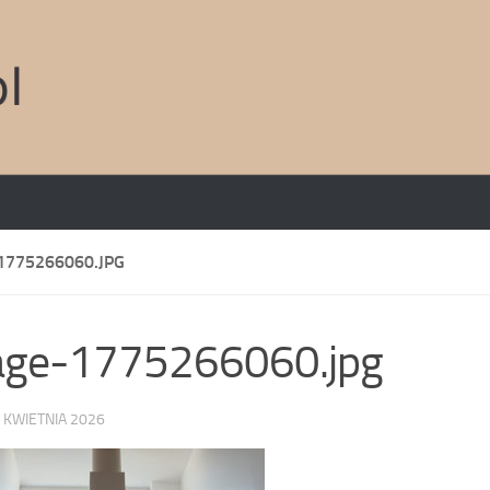
1775266060.JPG
age-1775266060.jpg
 KWIETNIA 2026