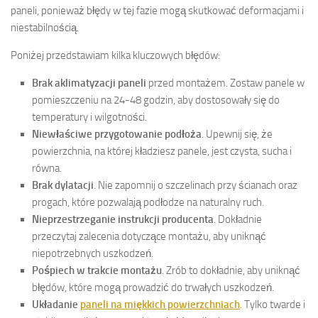
paneli, ponieważ błędy w tej fazie mogą skutkować deformacjami i
niestabilnością.
Poniżej przedstawiam kilka kluczowych błędów:
Brak aklimatyzacji paneli
przed montażem. Zostaw panele w
pomieszczeniu na 24-48 godzin, aby dostosowały się do
temperatury i wilgotności.
Niewłaściwe przygotowanie podłoża
. Upewnij się, że
powierzchnia, na której kładziesz panele, jest czysta, sucha i
równa.
Brak dylatacji
. Nie zapomnij o szczelinach przy ścianach oraz
progach, które pozwalają podłodze na naturalny ruch.
Nieprzestrzeganie instrukcji producenta
. Dokładnie
przeczytaj zalecenia dotyczące montażu, aby uniknąć
niepotrzebnych uszkodzeń.
Pośpiech w trakcie montażu
. Zrób to dokładnie, aby uniknąć
błędów, które mogą prowadzić do trwałych uszkodzeń.
Układanie
paneli na miękkich powierzchniach
. Tylko twarde i