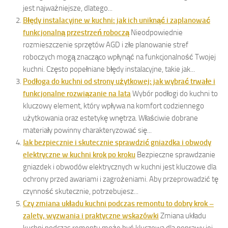
jest najważniejsze, dlatego...
Błędy instalacyjne w kuchni: jak ich uniknąć i zaplanować
funkcjonalną przestrzeń roboczą
Nieodpowiednie
rozmieszczenie sprzętów AGD i złe planowanie stref
roboczych mogą znacząco wpłynąć na funkcjonalność Twojej
kuchni. Często popełniane błędy instalacyjne, takie jak...
Podłoga do kuchni od strony użytkowej: jak wybrać trwałe i
funkcjonalne rozwiązanie na lata
Wybór podłogi do kuchni to
kluczowy element, który wpływa na komfort codziennego
użytkowania oraz estetykę wnętrza. Właściwie dobrane
materiały powinny charakteryzować się...
Jak bezpiecznie i skutecznie sprawdzić gniazdka i obwody
elektryczne w kuchni krok po kroku
Bezpieczne sprawdzanie
gniazdek i obwodów elektrycznych w kuchni jest kluczowe dla
ochrony przed awariami i zagrożeniami. Aby przeprowadzić tę
czynność skutecznie, potrzebujesz...
Czy zmiana układu kuchni podczas remontu to dobry krok –
zalety, wyzwania i praktyczne wskazówki
Zmiana układu
kuchni podczas remontu może być kluczowa dla poprawy jej