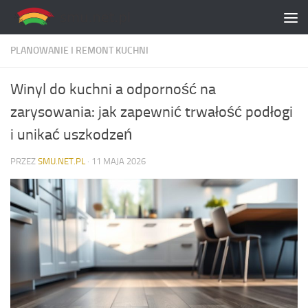
Skip to content
PLANOWANIE I REMONT KUCHNI
Winyl do kuchni a odporność na
zarysowania: jak zapewnić trwałość podłogi
i unikać uszkodzeń
PRZEZ
SMU.NET.PL
·
11 MAJA 2026