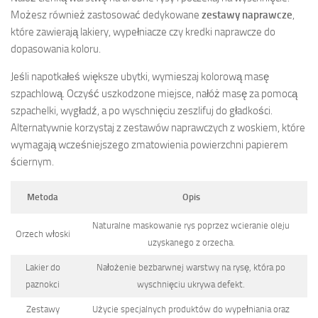
Możesz również zastosować dedykowane
zestawy naprawcze
,
które zawierają lakiery, wypełniacze czy kredki naprawcze do
dopasowania koloru.
Jeśli napotkałeś większe ubytki, wymieszaj kolorową masę
szpachlową. Oczyść uszkodzone miejsce, nałóż masę za pomocą
szpachelki, wygładź, a po wyschnięciu zeszlifuj do gładkości.
Alternatywnie korzystaj z zestawów naprawczych z woskiem, które
wymagają wcześniejszego zmatowienia powierzchni papierem
ściernym.
Metoda
Opis
Naturalne maskowanie rys poprzez wcieranie oleju
Orzech włoski
uzyskanego z orzecha.
Lakier do
Nałożenie bezbarwnej warstwy na rysę, która po
paznokci
wyschnięciu ukrywa defekt.
Zestawy
Użycie specjalnych produktów do wypełniania oraz