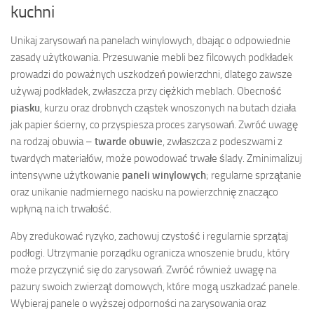
kuchni
Unikaj zarysowań na panelach winylowych, dbając o odpowiednie
zasady użytkowania. Przesuwanie mebli bez filcowych podkładek
prowadzi do poważnych uszkodzeń powierzchni, dlatego zawsze
używaj podkładek, zwłaszcza przy ciężkich meblach. Obecność
piasku
, kurzu oraz drobnych cząstek wnoszonych na butach działa
jak papier ścierny, co przyspiesza proces zarysowań. Zwróć uwagę
na rodzaj obuwia –
twarde obuwie
, zwłaszcza z podeszwami z
twardych materiałów, może powodować trwałe ślady. Zminimalizuj
intensywne użytkowanie
paneli winylowych
; regularne sprzątanie
oraz unikanie nadmiernego nacisku na powierzchnię znacząco
wpłyną na ich trwałość.
Aby zredukować ryzyko, zachowuj czystość i regularnie sprzątaj
podłogi. Utrzymanie porządku ogranicza wnoszenie brudu, który
może przyczynić się do zarysowań. Zwróć również uwagę na
pazury swoich zwierząt domowych, które mogą uszkadzać panele.
Wybieraj panele o wyższej odporności na zarysowania oraz