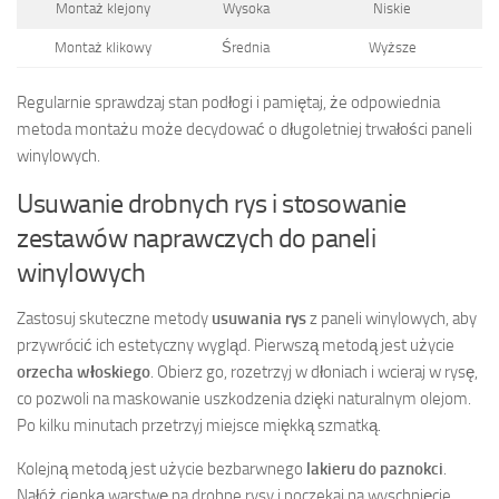
Montaż klejony
Wysoka
Niskie
Montaż klikowy
Średnia
Wyższe
Regularnie sprawdzaj stan podłogi i pamiętaj, że odpowiednia
metoda montażu może decydować o długoletniej trwałości paneli
winylowych.
Usuwanie drobnych rys i stosowanie
zestawów naprawczych do paneli
winylowych
Zastosuj skuteczne metody
usuwania rys
z paneli winylowych, aby
przywrócić ich estetyczny wygląd. Pierwszą metodą jest użycie
orzecha włoskiego
. Obierz go, rozetrzyj w dłoniach i wcieraj w rysę,
co pozwoli na maskowanie uszkodzenia dzięki naturalnym olejom.
Po kilku minutach przetrzyj miejsce miękką szmatką.
Kolejną metodą jest użycie bezbarwnego
lakieru do paznokci
.
Nałóż cienką warstwę na drobne rysy i poczekaj na wyschnięcie.