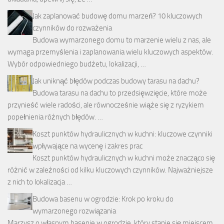
Jak zaplanować budowę domu marzeń? 10 kluczowych
czynników do rozważenia
Budowa wymarzonego domu to marzenie wielu z nas, ale
wymaga przemyślenia i zaplanowania wielu kluczowych aspektów.
Wybór odpowiedniego budżetu, lokalizacji, …
Jak uniknąć błędów podczas budowy tarasu na dachu?
Budowa tarasu na dachu to przedsięwzięcie, które może
przynieść wiele radości, ale równocześnie wiąże się z ryzykiem
popełnienia różnych błędów. …
Koszt punktów hydraulicznych w kuchni: kluczowe czynniki
wpływające na wycenę i zakres prac
Koszt punktów hydraulicznych w kuchni może znacząco się
różnić w zależności od kilku kluczowych czynników. Najważniejsze
z nich to lokalizacja …
Budowa basenu w ogrodzie: Krok po kroku do
wymarzonego rozwiązania
Marzysz o własnym basenie w ogrodzie, który stanie się miejscem