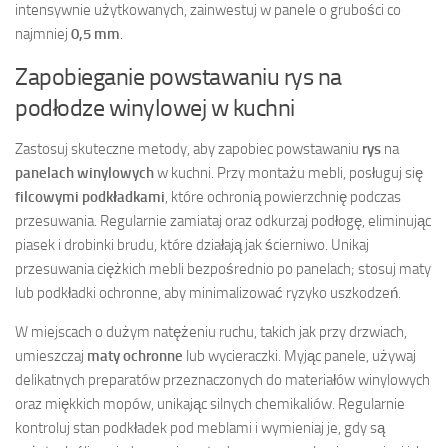
intensywnie użytkowanych, zainwestuj w panele o grubości co
najmniej
0,5 mm
.
Zapobieganie powstawaniu rys na
podłodze winylowej w kuchni
Zastosuj skuteczne metody, aby zapobiec powstawaniu
rys
na
panelach winylowych
w kuchni. Przy montażu mebli, posługuj się
filcowymi podkładkami
, które ochronią powierzchnię podczas
przesuwania. Regularnie zamiataj oraz odkurzaj podłogę, eliminując
piasek i drobinki brudu, które działają jak ścierniwo. Unikaj
przesuwania ciężkich mebli bezpośrednio po panelach; stosuj maty
lub podkładki ochronne, aby minimalizować ryzyko uszkodzeń.
W miejscach o dużym natężeniu ruchu, takich jak przy drzwiach,
umieszczaj
maty ochronne
lub wycieraczki. Myjąc panele, używaj
delikatnych preparatów przeznaczonych do materiałów winylowych
oraz miękkich mopów, unikając silnych chemikaliów. Regularnie
kontroluj stan podkładek pod meblami i wymieniaj je, gdy są