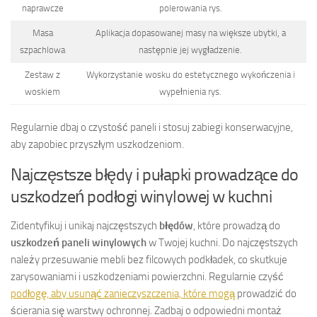
naprawcze
polerowania rys.
Masa
Aplikacja dopasowanej masy na większe ubytki, a
szpachlowa
następnie jej wygładzenie.
Zestaw z
Wykorzystanie wosku do estetycznego wykończenia i
woskiem
wypełnienia rys.
Regularnie dbaj o czystość paneli i stosuj zabiegi konserwacyjne,
aby zapobiec przyszłym uszkodzeniom.
Najczęstsze błędy i pułapki prowadzące do
uszkodzeń podłogi winylowej w kuchni
Zidentyfikuj i unikaj najczęstszych
błędów
, które prowadzą do
uszkodzeń paneli winylowych
w Twojej kuchni. Do najczęstszych
należy przesuwanie mebli bez filcowych podkładek, co skutkuje
zarysowaniami i uszkodzeniami powierzchni. Regularnie czyść
podłogę, aby usunąć zanieczyszczenia, które mogą
prowadzić do
ścierania się warstwy ochronnej. Zadbaj o odpowiedni montaż