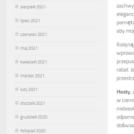
zachwyc
sierpień 2021
eleganc
lipiec 2021
pamięta
aby mog
czerwiec 2021
Kolejną
maj 2021
wprowad
przepus
kwiecień 2021
rabat. 
marzec 2021
przestr
luty 2021
Hosty
,
w cieni
styczeń 2021
niebies
odporne
grudzień 2020
doświa
listopad 2020