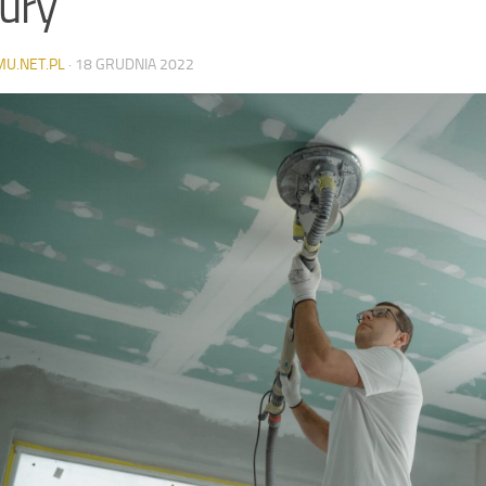
ury
MU.NET.PL
·
18 GRUDNIA 2022