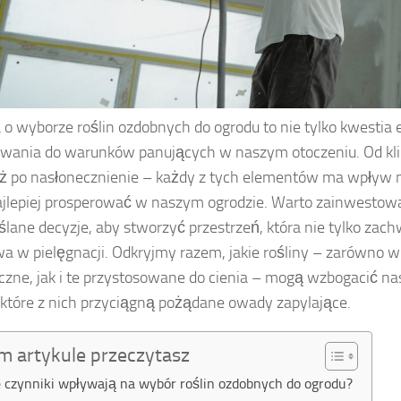
 o wyborze roślin ozdobnych do ogrodu to nie tylko kwestia e
wania do warunków panujących w naszym otoczeniu. Od klim
aż po nasłonecznienie – każdy z tych elementów ma wpływ na 
jlepiej prosperować w naszym ogrodzie. Warto zainwestow
lane decyzje, aby stworzyć przestrzeń, która nie tylko zach
twa w pielęgnacji. Odkryjmy razem, jakie rośliny – zarówno wi
czne, jak i te przystosowane do cienia – mogą wzbogacić nas
 które z nich przyciągną pożądane owady zapylające.
m artykule przeczytasz
e czynniki wpływają na wybór roślin ozdobnych do ogrodu?