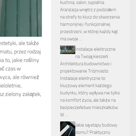
kuchnia, salon, sypialnia
Aranżacja wnętrz z podziałem
na strefy to klucz do stworzenia
harmonijnej i funkcjonalnej
przestrzeni, w której każdy kąt
ma swoje …
stetyki, ale także
Instalacje elektryczne
atu, przez rodzaj
na Twoją kieszeń.
to, jakie rośliny
Architektura budownictwo i
ać czas w
projektowanie Trójmiasto
wyca, ale również
Instalacje elektryczne to
eloletnie,
kluczowy element każdego
budynku, który wpływa nie tylko
z zielony zakątek,
na komfort życia, ale także na
bezpieczeństwo mieszkańców.
W …
Jakie są etapy budowy
domu? Praktyczny