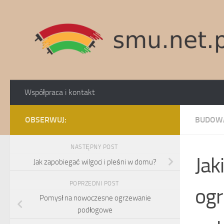
Skip to content
Współpraca i kontakt
OBSERWUJ:
BUDOW
NASTĘPNY POST
Jak
Jak zapobiegać wilgoci i pleśni w domu?
POPRZEDNI POST
ogr
Pomysł na nowoczesne ogrzewanie
podłogowe