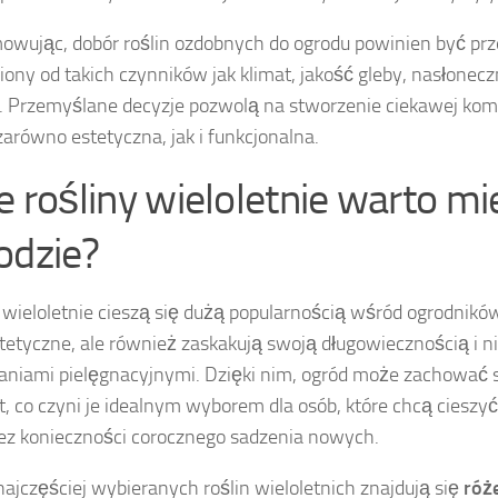
wując, dobór roślin ozdobnych do ogrodu powinien być prz
iony od takich czynników jak klimat, jakość gleby, nasłonecz
. Przemyślane decyzje pozwolą na stworzenie ciekawej komp
zarówno estetyczna, jak i funkcjonalna.
ie rośliny wieloletnie warto m
odzie?
 wieloletnie cieszą się dużą popularnością wśród ogrodnikó
stetyczne, ale również zaskakują swoją długowiecznością i n
iami pielęgnacyjnymi. Dzięki nim, ogród może zachować s
at, co czyni je idealnym wyborem dla osób, które chcą cieszy
bez konieczności corocznego sadzenia nowych.
ajczęściej wybieranych roślin wieloletnich znajdują się
róż