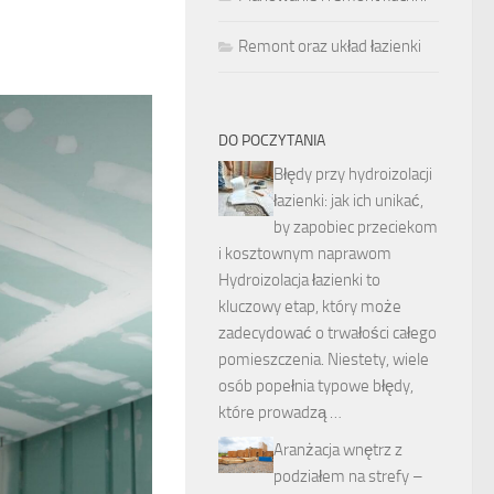
Remont oraz układ łazienki
DO POCZYTANIA
Błędy przy hydroizolacji
łazienki: jak ich unikać,
by zapobiec przeciekom
i kosztownym naprawom
Hydroizolacja łazienki to
kluczowy etap, który może
zadecydować o trwałości całego
pomieszczenia. Niestety, wiele
osób popełnia typowe błędy,
które prowadzą …
Aranżacja wnętrz z
podziałem na strefy –