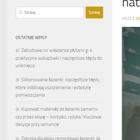
nat
Szukaj:
PRZEZ
S
OSTATNIE WPISY
Zabudowa rur w łazience płytami g-k:
praktyczne wskazówki i najczęstsze błędy do
uniknięcia
Silikonowanie łazienki: najczęstsze błędy,
które osłabiają uszczelnienie i estetykę
pomieszczenia
Kupować materiały do łazienki samemu
czy przez ekipę – korzyści, ryzyka i kluczowe
decyzje przy remoncie
Zaliczka dla ekipy remontowej łazienki: ile