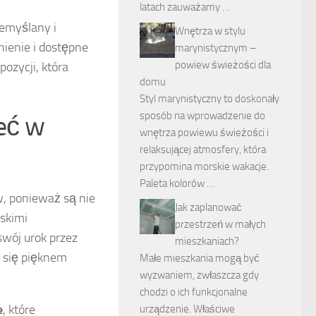
latach zauważamy …
emyślany i
Wnętrza w stylu
nienie i dostępne
marynistycznym –
powiew świeżości dla
ozycji, która
domu
Styl marynistyczny to doskonały
sposób na wprowadzenie do
ieć w
wnętrza powiewu świeżości i
relaksującej atmosfery, która
przypomina morskie wakacje.
Paleta kolorów …
w, ponieważ są nie
Jak zaplanować
iskimi
przestrzeń w małych
wój urok przez
mieszkaniach?
ć się pięknem
Małe mieszkania mogą być
wyzwaniem, zwłaszcza gdy
chodzi o ich funkcjonalne
e
, które
urządzenie. Właściwe