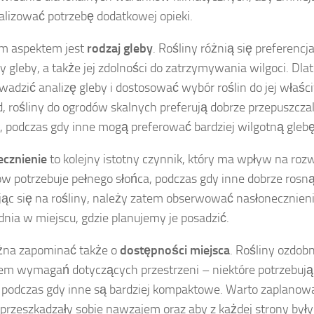
lizować potrzebę dodatkowej opieki.
m aspektem jest
rodzaj gleby
. Rośliny różnią się preferencj
ry gleby, a także jej zdolności do zatrzymywania wilgoci. Dla
wadzić analizę gleby i dostosować wybór roślin do jej właśc
d, rośliny do ogrodów skalnych preferują dobrze przepuszcza
, podczas gdy inne mogą preferować bardziej wilgotną glebę
ecznienie
to kolejny istotny czynnik, który ma wpływ na rozw
w potrzebuje pełnego słońca, podczas gdy inne dobrze rosną
ąc się na rośliny, należy zatem obserwować nasłonecznien
dnia w miejscu, gdzie planujemy je posadzić.
żna zapominać także o
dostępności miejsca
. Rośliny ozdobn
m wymagań dotyczących przestrzeni – niektóre potrzebują 
, podczas gdy inne są bardziej kompaktowe. Warto zaplanować
 przeszkadzały sobie nawzajem oraz aby z każdej strony był