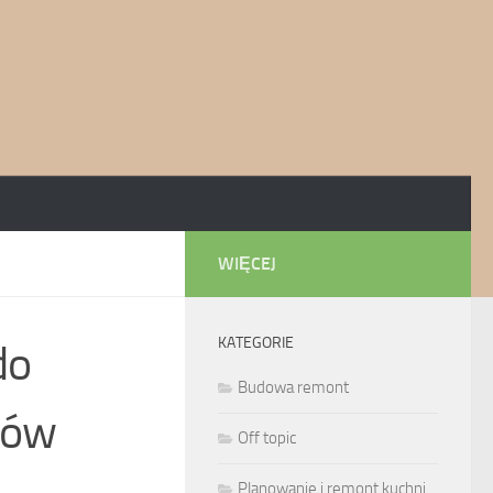
WIĘCEJ
KATEGORIE
do
Budowa remont
tów
Off topic
Planowanie i remont kuchni