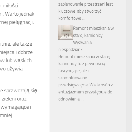
zaplanowanie przestrzeni jest
miłości i
kluczowe, aby stworzyć
ni. Warto jednak
komfortowe …
ej pielęgnacji,
Remont mieszkania w
starej kamienicy:
Wyzwania i
itnie, ale także
niespodzianki
ejsca i dobrze
Remont mieszkania w starej
ów lub wąskich
kamienicy to z pewnością
kowo ożywia
fascynujące, ale i
skomplikowane
przedsięwzięcie. Wiele osób z
rze sprawdzają się
entuzjazmem przystępuje do
 zieleni oraz
odnowienia …
o wymagające i
 mniej