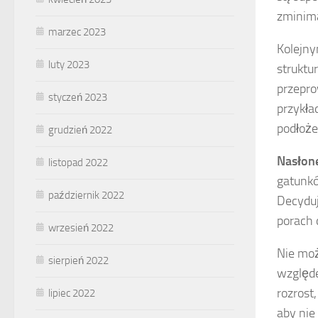
zminima
marzec 2023
Kolejny
luty 2023
struktu
przepro
styczeń 2023
przykła
podłoże
grudzień 2022
Nasłon
listopad 2022
gatunkó
październik 2022
Decyduj
porach 
wrzesień 2022
Nie mo
sierpień 2022
względe
rozrost
lipiec 2022
aby nie