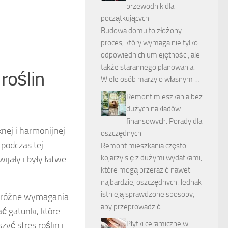
przewodnik dla
początkujących
Budowa domu to złożony
proces, który wymaga nie tylko
odpowiednich umiejętności, ale
także starannego planowania.
roślin
Wiele osób marzy o własnym …
Remont mieszkania bez
dużych nakładów
finansowych: Porady dla
nej i harmonijnej
oszczędnych
 podczas tej
Remont mieszkania często
kojarzy się z dużymi wydatkami,
wijały i były łatwe
które mogą przerazić nawet
najbardziej oszczędnych. Jednak
istnieją sprawdzone sposoby,
ją różne wymagania
aby przeprowadzić …
 gatunki, które
Płytki ceramiczne w
yć stres roślin i