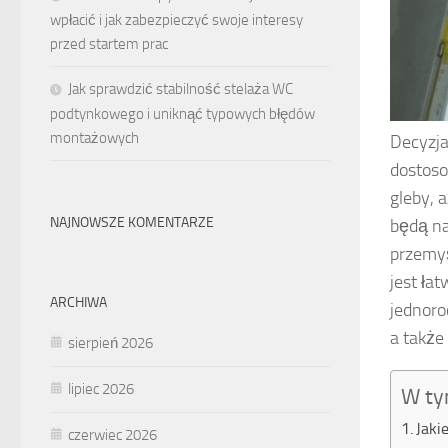
wpłacić i jak zabezpieczyć swoje interesy
przed startem prac
Jak sprawdzić stabilność stelaża WC
podtynkowego i uniknąć typowych błędów
montażowych
Decyzja
dostoso
gleby, 
NAJNOWSZE KOMENTARZE
będą na
przemyś
jest ła
ARCHIWA
jednoro
a także
sierpień 2026
lipiec 2026
W ty
Jaki
czerwiec 2026