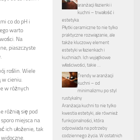
aranżacji łazienki i
kuchni – trwałość i
estetyka
ami co do pH i
Płytki ceramiczne to nie tylko
tego warto
praktyczne rozwiązanie, ale
iwości. Na
także kluczowy element
lne, piaszczyste
estetyki w łazienkach i
.
kuchniach. Ich wyjątkowe
właściwości, takie …
ój roślin. Wiele
Trendy w aranżacji
 w cieniu.
kuchni – od
ie w różnych
minimalizmu po styl
rustykalny
Aranżacja kuchni to nie tylko
e różnią się pod
kwestia estetyki, ale również
sporo miejsca na
funkcjonalności, która
odpowiada na potrzeby
 ich ułożenie, tak
codziennego życia. W ostatnich
y widoczne.