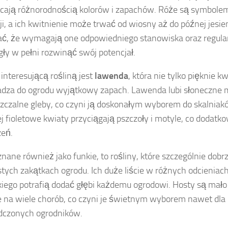
ają różnorodnością kolorów i zapachów. Róże są symbolem 
ji, a ich kwitnienie może trwać od wiosny aż do późnej jesie
ć, że wymagają one odpowiedniego stanowiska oraz regularn
ły w pełni rozwinąć swój potencjał.
 interesującą rośliną jest
lawenda
, która nie tylko pięknie kw
za do ogrodu wyjątkowy zapach. Lawenda lubi słoneczne mi
zczalne gleby, co czyni ją doskonałym wyborem do skalniak
Jej fioletowe kwiaty przyciągają pszczoły i motyle, co dodat
zeń.
 znane również jako funkie, to rośliny, które szczególnie dob
stych zakątkach ogrodu. Ich duże liście w różnych odcieniach
kiego potrafią dodać głębi każdemu ogrodowi. Hosty są mał
 na wiele chorób, co czyni je świetnym wyborem nawet dla
dczonych ogrodników.