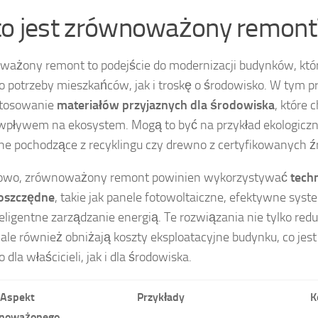
to jest zrównoważony remont
ażony remont to podejście do modernizacji budynków, któ
 potrzeby mieszkańców, jak i troskę o środowisko. W tym p
stosowanie
materiałów przyjaznych dla środowiska
, które 
wpływem na ekosystem. Mogą to być na przykład ekologiczne
jne pochodzące z recyklingu czy drewno z certyfikowanych źr
owo, zrównoważony remont powinien wykorzystywać
tech
oszczędne
, takie jak panele fotowoltaiczne, efektywne sys
teligentne zarządzanie energią. Te rozwiązania nie tylko red
, ale również obniżają koszty eksploatacyjne budynku, co jes
dla właścicieli, jak i dla środowiska.
Aspekt
Przykłady
K
noważonego