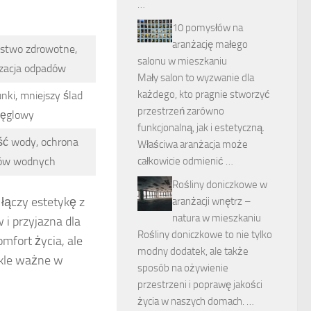
…
10 pomysłów na
aranżację małego
stwo zdrowotne,
salonu w mieszkaniu
zacja odpadów
Mały salon to wyzwanie dla
każdego, kto pragnie stworzyć
nki, mniejszy ślad
przestrzeń zarówno
ęglowy
funkcjonalną, jak i estetyczną.
ć wody, ochrona
Właściwa aranżacja może
całkowicie odmienić …
ów wodnych
Rośliny doniczkowe w
łączy estetykę z
aranżacji wnętrz –
natura w mieszkaniu
 i przyjazna dla
Rośliny doniczkowe to nie tylko
mfort życia, ale
modny dodatek, ale także
ykle ważne w
sposób na ożywienie
przestrzeni i poprawę jakości
życia w naszych domach. …