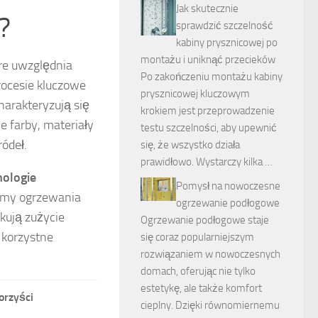
Jak skutecznie
?
sprawdzić szczelność
kabiny prysznicowej po
montażu i uniknąć przecieków
re uwzględnia
Po zakończeniu montażu kabiny
rocesie kluczowe
prysznicowej kluczowym
charakteryzują się
krokiem jest przeprowadzenie
 farby, materiały
testu szczelności, aby upewnić
ódeł.
się, że wszystko działa
prawidłowo. Wystarczy kilka …
nologie
Pomysł na nowoczesne
temy ogrzewania
ogrzewanie podłogowe
ukują zużycie
Ogrzewanie podłogowe staje
t korzystne
się coraz popularniejszym
rozwiązaniem w nowoczesnych
domach, oferując nie tylko
estetykę, ale także komfort
orzyści
cieplny. Dzięki równomiernemu