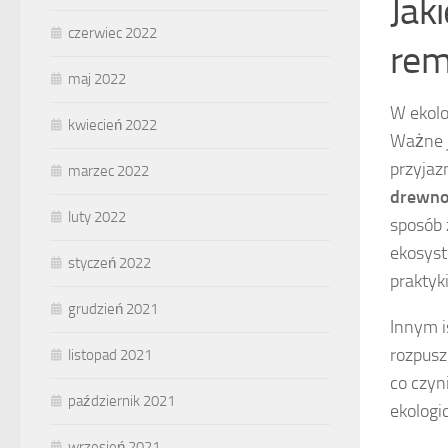
Jak
czerwiec 2022
rem
maj 2022
W ekolo
kwiecień 2022
Ważne j
przyjaz
marzec 2022
drewno
luty 2022
sposób 
ekosys
styczeń 2022
praktyki
grudzień 2021
Innym 
rozpusz
listopad 2021
co czyn
październik 2021
ekologi
wrzesień 2021