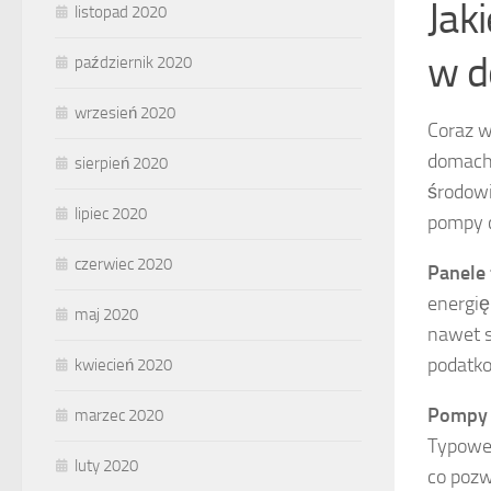
Jak
listopad 2020
w 
październik 2020
wrzesień 2020
Coraz w
domach,
sierpień 2020
środowi
lipiec 2020
pompy c
czerwiec 2020
Panele 
energię
maj 2020
nawet s
podatko
kwiecień 2020
Pompy 
marzec 2020
Typowe 
luty 2020
co poz