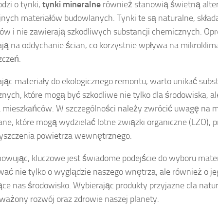
odzi o tynki,
tynki mineralne
również stanowią świetną alte
jnych materiałów budowlanych. Tynki te są naturalne, składa
ów i nie zawierają szkodliwych substancji chemicznych. Opr
ją na oddychanie ścian, co korzystnie wpływa na mikrokli
zczeń.
jąc materiały do ekologicznego remontu, warto unikać subst
nych, które mogą być szkodliwe nie tylko dla środowiska, al
 mieszkańców. W szczególności należy zwrócić uwagę na m
ne, które mogą wydzielać lotne związki organiczne (LZO), 
yszczenia powietrza wewnętrznego.
wując, kluczowe jest świadome podejście do wyboru mater
ać nie tylko o wyglądzie naszego wnętrza, ale również o j
ące nas środowisko. Wybierając produkty przyjazne dla natu
ażony rozwój oraz zdrowie naszej planety.