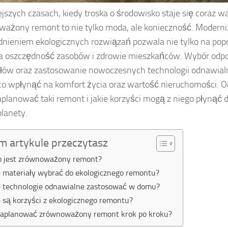
ejszych czasach, kiedy troska o środowisko staje się coraz w
ażony remont to nie tylko moda, ale konieczność. Moderni
nieniem ekologicznych rozwiązań pozwala nie tylko na popr
a oszczędność zasobów i zdrowie mieszkańców. Wybór odp
łów oraz zastosowanie nowoczesnych technologii odnawia
o wpłynąć na komfort życia oraz wartość nieruchomości. Odk
aplanować taki remont i jakie korzyści mogą z niego płynąć dl
planety.
m artykule przeczytasz
o jest zrównoważony remont?
e materiały wybrać do ekologicznego remontu?
e technologie odnawialne zastosować w domu?
e są korzyści z ekologicznego remontu?
zaplanować zrównoważony remont krok po kroku?