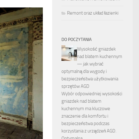
Remont oraz układ łazienki
DO POCZYTANIA
Wysokość gniazdek
nad blatem kuchennym
— jak wybrać
optymalną dla wygody i
bezpieczeństwa użytkowania
sprzętów AGD
Wybór odpowiedniej wysokości
gniazdek nad blatem
kuchennym ma kluczowe
znaczenie dla komfortu i
bezpieczeństwa podczas
korzystania z urządzeń AGD.
Optymalna …