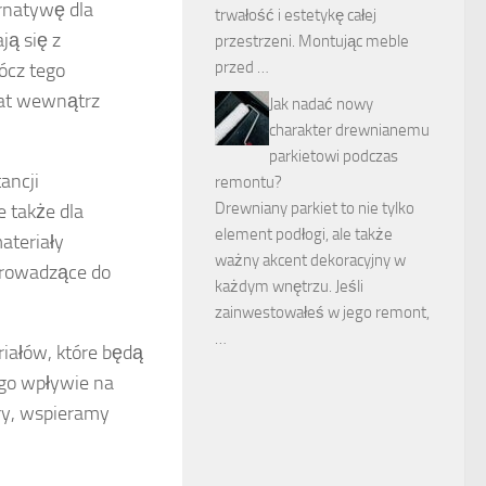
rnatywę dla
trwałość i estetykę całej
ją się z
przestrzeni. Montując meble
przed …
ócz tego
mat wewnątrz
Jak nadać nowy
charakter drewnianemu
parkietowi podczas
ancji
remontu?
Drewniany parkiet to nie tylko
e także dla
element podłogi, ale także
ateriały
ważny akcent dekoracyjny w
prowadzące do
każdym wnętrzu. Jeśli
zainwestowałeś w jego remont,
…
iałów, które będą
ego wpływie na
ry, wspieramy