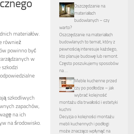
icznego
Oszczędzanie na
materiałach
budowlanych – czy
warto?
dnich materiałów.
Oszczędzanie na materiałach
le również
budowlanych to temat, który z
pewnością interesuje każdego,
rów powinno być
kto planuje budowę lub remont.
 zarządzanych w
Często poszukujemy sposobów
 szkodzi
na …
odpowiedzialne
Meble kuchenne przed
czy po podłodze – jak
wybrać kolejność
rają szkodliwych
montażu dla trwałości i estetyki
sywnych zapachów,
kuchni
uwagę na ich
Decyzja o kolejności montażu
ływ na środowisko.
mebli kuchennych i podłogi
może znacząco wpłynąć na