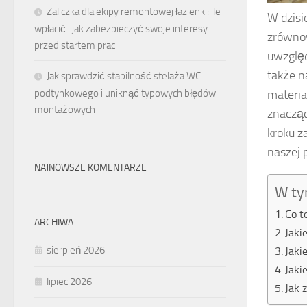
Zaliczka dla ekipy remontowej łazienki: ile
W dzisi
wpłacić i jak zabezpieczyć swoje interesy
zrównow
przed startem prac
uwzględ
także n
Jak sprawdzić stabilność stelaża WC
podtynkowego i uniknąć typowych błędów
materia
montażowych
znacząc
kroku z
naszej 
NAJNOWSZE KOMENTARZE
W ty
Co t
ARCHIWA
Jaki
sierpień 2026
Jaki
Jaki
lipiec 2026
Jak 