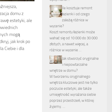
ażniejsza,
Ile kosztuje remont
zacja domu z
łazienki i od czego
zależą różnice w
awę estetyki, ale
wycenie?
owiednich
Koszt remontu łazienki może
lnych mogą
wahać się od 10 000 do 30 000
ryj, jak krok po
złotych, a nawet więcej, a
a Ciebie i dla
różnice w wycenie …
Jak stworzyć oryginalne
i niepowtarzalne
wnętrze w domu?
W tworzeniu oryginalnego
wnętrza kluczowe jest nie tylko
poczucie estetyki, ale także
umiejętność wyrażania siebie
poprzez przestrzeń, w której
żyjemy. …