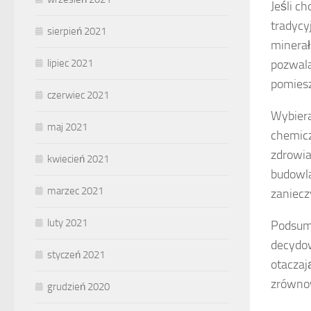
Jeśli ch
tradycy
sierpień 2021
minerał
pozwala
lipiec 2021
pomies
czerwiec 2021
Wybiera
maj 2021
chemicz
zdrowia
kwiecień 2021
budowla
marzec 2021
zaniecz
luty 2021
Podsumo
decydow
styczeń 2021
otaczaj
zrównow
grudzień 2020