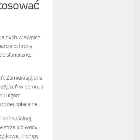
stosować
wialnych w swoich
parcie ochrony
le słoneczne,
ań. Zamieniają one
urządzeń w domu, a
m i ulgom
dziej opłacalne.
i odnawialnej.
wietrza lub wody,
żytkowej. Pompy