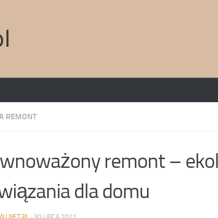
A REMONT
wnoważony remont – ekol
wiązania dla domu
MU.NET.PL
·
30 LIPCA 2021