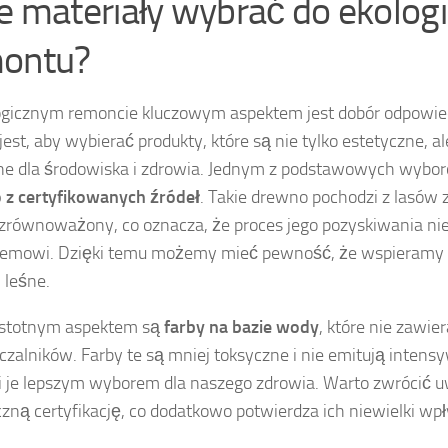
ie materiały wybrać do ekolog
ontu?
gicznym remoncie kluczowym aspektem jest dobór odpowie
est, aby wybierać produkty, które są nie tylko estetyczne, a
ne dla środowiska i zdrowia. Jednym z podstawowych wybo
 z certyfikowanych źródeł
. Takie drewno pochodzi z lasów
zrównoważony, co oznacza, że proces jego pozyskiwania nie
temowi. Dzięki temu możemy mieć pewność, że wspieramy 
 leśne.
istotnym aspektem są
farby na bazie wody
, które nie zawie
czalników. Farby te są mniej toksyczne i nie emitują inten
i je lepszym wyborem dla naszego zdrowia. Warto zwrócić 
czną certyfikację, co dodatkowo potwierdza ich niewielki wp