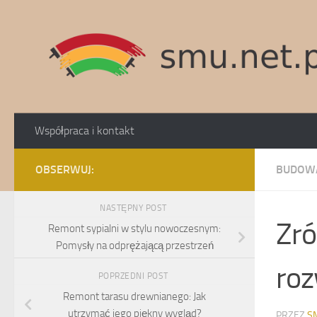
Skip to content
Współpraca i kontakt
OBSERWUJ:
BUDOW
NASTĘPNY POST
Zró
Remont sypialni w stylu nowoczesnym:
Pomysły na odprężającą przestrzeń
roz
POPRZEDNI POST
Remont tarasu drewnianego: Jak
utrzymać jego piękny wygląd?
PRZEZ
S