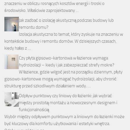
znaczeniu w obliczu rosnących kosztów energii i troski o
środowisko. Właściwie zaprojektowany …
Jak zadbać o izolację akustyczną podczas budowy lub
remontu domu?
Izolacja akustyczna to temat, który zyskuje na znaczeniu w
kontekście budowy i remontu domów. W dzisiejszych czasach,
kiedy hałas z …
Czy płyta gipsowo-kartonowa w łazience wymaga
hydroizolacji – kiedy i jak zabezpieczać strefy mokre?
W łazience, gdzie wilgoć jest na porządku dziennym, płyty
gipsowo-kartonowe mogą wymagać hydroizolacji, aby chronić
strukturę przed szkodliwym działaniem wody. …
Odpływ punktowy czy liniowy do łazienki: jak wybrać
między prostotą montażu a nowoczesnym designem i
funkcjonalnością
Wybór między odpływem punktowym a liniowym do łazienki może
być kluczowy dla komfortu użytkowania i estetyki wnętrza.