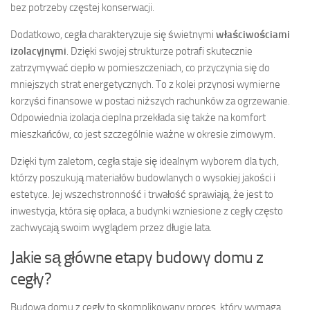
bez potrzeby częstej konserwacji.
Dodatkowo, cegła charakteryzuje się świetnymi
właściwościami
izolacyjnymi
. Dzięki swojej strukturze potrafi skutecznie
zatrzymywać ciepło w pomieszczeniach, co przyczynia się do
mniejszych strat energetycznych. To z kolei przynosi wymierne
korzyści finansowe w postaci niższych rachunków za ogrzewanie.
Odpowiednia izolacja cieplna przekłada się także na komfort
mieszkańców, co jest szczególnie ważne w okresie zimowym.
Dzięki tym zaletom, cegła staje się idealnym wyborem dla tych,
którzy poszukują materiałów budowlanych o wysokiej jakości i
estetyce. Jej wszechstronność i trwałość sprawiają, że jest to
inwestycja, która się opłaca, a budynki wzniesione z cegły często
zachwycają swoim wyglądem przez długie lata.
Jakie są główne etapy budowy domu z
cegły?
Budowa domu z cegły to skomplikowany proces, który wymaga