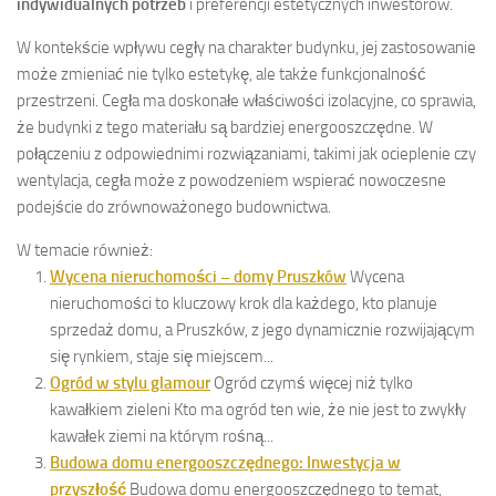
indywidualnych potrzeb
i preferencji estetycznych inwestorów.
W kontekście wpływu cegły na charakter budynku, jej zastosowanie
może zmieniać nie tylko estetykę, ale także funkcjonalność
przestrzeni. Cegła ma doskonałe właściwości izolacyjne, co sprawia,
że budynki z tego materiału są bardziej energooszczędne. W
połączeniu z odpowiednimi rozwiązaniami, takimi jak ocieplenie czy
wentylacja, cegła może z powodzeniem wspierać nowoczesne
podejście do zrównoważonego budownictwa.
W temacie również:
Wycena nieruchomości – domy Pruszków
Wycena
nieruchomości to kluczowy krok dla każdego, kto planuje
sprzedaż domu, a Pruszków, z jego dynamicznie rozwijającym
się rynkiem, staje się miejscem...
Ogród w stylu glamour
Ogród czymś więcej niż tylko
kawałkiem zieleni Kto ma ogród ten wie, że nie jest to zwykły
kawałek ziemi na którym rośną...
Budowa domu energooszczędnego: Inwestycja w
przyszłość
Budowa domu energooszczędnego to temat,