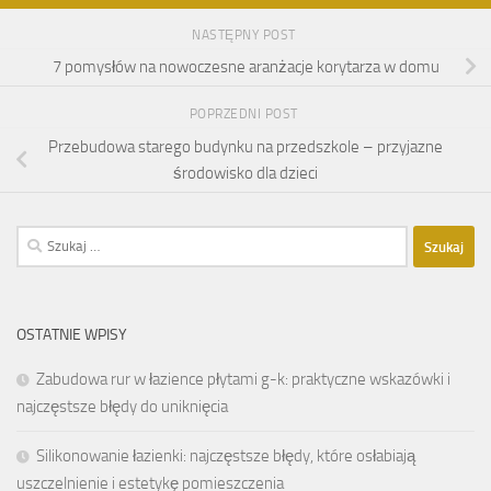
NASTĘPNY POST
7 pomysłów na nowoczesne aranżacje korytarza w domu
POPRZEDNI POST
Przebudowa starego budynku na przedszkole – przyjazne
środowisko dla dzieci
Szukaj:
OSTATNIE WPISY
Zabudowa rur w łazience płytami g-k: praktyczne wskazówki i
najczęstsze błędy do uniknięcia
Silikonowanie łazienki: najczęstsze błędy, które osłabiają
uszczelnienie i estetykę pomieszczenia