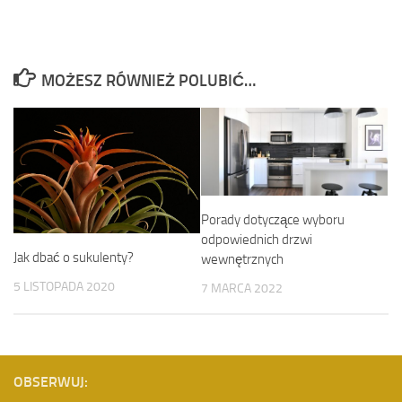
MOŻESZ RÓWNIEŻ POLUBIĆ…
Porady dotyczące wyboru
odpowiednich drzwi
Jak dbać o sukulenty?
wewnętrznych
5 LISTOPADA 2020
7 MARCA 2022
OBSERWUJ: