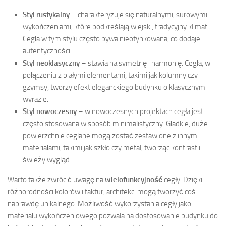
Styl rustykalny
– charakteryzuje się naturalnymi, surowymi
wykończeniami, które podkreślają wiejski, tradycyjny klimat.
Cegła w tym stylu często bywa nieotynkowana, co dodaje
autentyczności.
Styl neoklasyczny
– stawia na symetrię i harmonię. Cegła, w
połączeniu z białymi elementami, takimi jak kolumny czy
gzymsy, tworzy efekt eleganckiego budynku o klasycznym
wyrazie.
Styl nowoczesny
– w nowoczesnych projektach cegła jest
często stosowana w sposób minimalistyczny. Gładkie, duże
powierzchnie ceglane mogą zostać zestawione z innymi
materiałami, takimi jak szkło czy metal, tworząc kontrast i
świeży wygląd.
Warto także zwrócić uwagę na
wielofunkcyjność
cegły. Dzięki
różnorodności kolorów i faktur, architekci mogą tworzyć coś
naprawdę unikalnego. Możliwość wykorzystania cegły jako
materiału wykończeniowego pozwala na dostosowanie budynku do