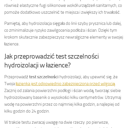
również elastyczne fugi silikonowe wokół urządzeń sanitarnych, co
pomoże dodatkowo uszczelnić te miejsca i zwiększy ich trwałość.
Pamiętaj, aby hydroizolacja sięgała do linii szyby prysznica lub dalej,
co zminimalizuje ryzyko zawilgocenia podłoża i ścian. Dzięki tym
krokom skutecznie zabezpieczysz newralgiczne elementy w swojej
łazience.
Jak przeprowadzić test szczelności
hydroizolacji w łazience?
Przeprowadź
test szczelności
hydroizolacji, aby upewnić się, że
Twoja
łazienka jest odpowiednio zabezpieczona przed wilgocią
.
Zacznij od zalania powierzchni podłogi i ścian wodą, tworząc siebie
hydroizolowany basenik o wysokości kilku centymetrów. Utrzymaj
wodę na powierzchni przez co najmniej kilka godzin, a najlepiej od
kilku godzin do 24 godzin.
W trakcie testu zwracaj uwagę na dwie rzeczy: po pierwsze,