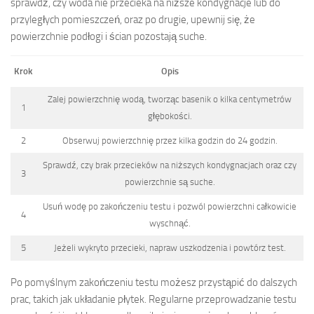
sprawdź, czy woda nie przecieka na niższe kondygnacje lub do
przyległych pomieszczeń, oraz po drugie, upewnij się, że
powierzchnie podłogi i ścian pozostają suche.
Krok
Opis
Zalej powierzchnię wodą, tworząc basenik o kilka centymetrów
1
głębokości.
2
Obserwuj powierzchnię przez kilka godzin do 24 godzin.
Sprawdź, czy brak przecieków na niższych kondygnacjach oraz czy
3
powierzchnie są suche.
Usuń wodę po zakończeniu testu i pozwól powierzchni całkowicie
4
wyschnąć.
5
Jeżeli wykryto przecieki, napraw uszkodzenia i powtórz test.
Po pomyślnym zakończeniu testu możesz przystąpić do dalszych
prac, takich jak układanie płytek. Regularne przeprowadzanie testu