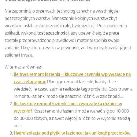
Nie zapominaj o przerwach technologicznych na wyschnięcie
poszczególnych warstw. Nanoszenie kolejnych warstw zbyt
wcześnie osłabia skuteczność całej hydroizolacji. Po zakończeniu
aplikacji, wykonaj
test szczelności
, aby upewnić się, że prace
zostały przeprowadzone prawidłowo i materiał spełnia swoje
zadanie. Dzięki temu zyskasz pewność, że Twoja hydroizolacja jest
solidna i trwała.
W temacie również:
Ile trwa remont łazienki – kluczowe czynniki wpływające na
czas i etapy prac
Planując remont łazienki, każdy chce
wiedzieć, ile czasu zajmie realizacja tego projektu. Czas trwania
remontu łazienki może się znacznie różnić w zależności...
Ile kosztuje remont łazienki i od czego zależą różnice w
wycenie?
Koszt remontu łazienki może wahać się od 10 000
do 30 000 złotych, a nawet więcej, a różnice w wycenie zależą
od...
Hydroizolacja pod płytki w łazience: jak uniknąć przecieków