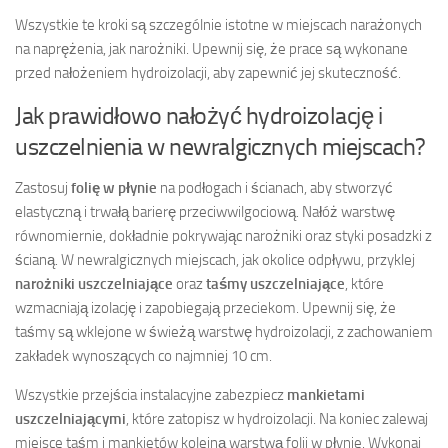
Wszystkie te kroki są szczególnie istotne w miejscach narażonych
na naprężenia, jak narożniki. Upewnij się, że prace są wykonane
przed nałożeniem hydroizolacji, aby zapewnić jej skuteczność.
Jak prawidłowo nałożyć hydroizolację i
uszczelnienia w newralgicznych miejscach?
Zastosuj
folię w płynie
na podłogach i ścianach, aby stworzyć
elastyczną i trwałą barierę przeciwwilgociową. Nałóż warstwę
równomiernie, dokładnie pokrywając narożniki oraz styki posadzki z
ścianą. W newralgicznych miejscach, jak okolice odpływu, przyklej
narożniki uszczelniające
oraz
taśmy uszczelniające
, które
wzmacniają izolację i zapobiegają przeciekom. Upewnij się, że
taśmy są wklejone w świeżą warstwę hydroizolacji, z zachowaniem
zakładek wynoszących co najmniej 10 cm.
Wszystkie przejścia instalacyjne zabezpiecz
mankietami
uszczelniającymi
, które zatopisz w hydroizolacji. Na koniec zalewaj
miejsce taśm i mankietów kolejną warstwą folii w płynie. Wykonaj