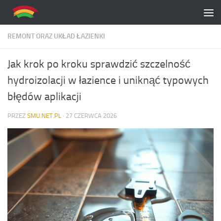
Skip to content
REMONT ORAZ UKŁAD ŁAZIENKI
Jak krok po kroku sprawdzić szczelność
hydroizolacji w łazience i uniknąć typowych
błędów aplikacji
PRZEZ
SMU.NET.PL
·
27 CZERWCA 2026