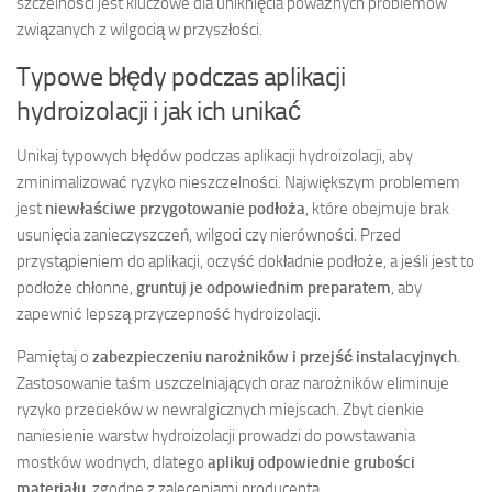
szczelności jest kluczowe dla uniknięcia poważnych problemów
związanych z wilgocią w przyszłości.
Typowe błędy podczas aplikacji
hydroizolacji i jak ich unikać
Unikaj typowych błędów podczas aplikacji hydroizolacji, aby
zminimalizować ryzyko nieszczelności. Największym problemem
jest
niewłaściwe przygotowanie podłoża
, które obejmuje brak
usunięcia zanieczyszczeń, wilgoci czy nierówności. Przed
przystąpieniem do aplikacji, oczyść dokładnie podłoże, a jeśli jest to
podłoże chłonne,
gruntuj je odpowiednim preparatem
, aby
zapewnić lepszą przyczepność hydroizolacji.
Pamiętaj o
zabezpieczeniu narożników i przejść instalacyjnych
.
Zastosowanie taśm uszczelniających oraz narożników eliminuje
ryzyko przecieków w newralgicznych miejscach. Zbyt cienkie
naniesienie warstw hydroizolacji prowadzi do powstawania
mostków wodnych, dlatego
aplikuj odpowiednie grubości
materiału
, zgodne z zaleceniami producenta.