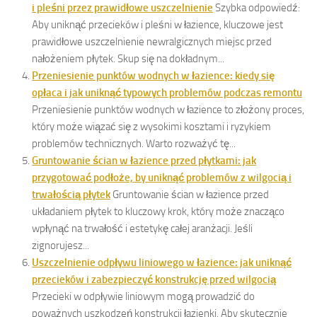
i pleśni przez prawidłowe uszczelnienie
Szybka odpowiedź:
Aby uniknąć przecieków i pleśni w łazience, kluczowe jest
prawidłowe uszczelnienie newralgicznych miejsc przed
nałożeniem płytek. Skup się na dokładnym...
Przeniesienie punktów wodnych w łazience: kiedy się
opłaca i jak uniknąć typowych problemów podczas remontu
Przeniesienie punktów wodnych w łazience to złożony proces,
który może wiązać się z wysokimi kosztami i ryzykiem
problemów technicznych. Warto rozważyć tę...
Gruntowanie ścian w łazience przed płytkami: jak
przygotować podłoże, by uniknąć problemów z wilgocią i
trwałością płytek
Gruntowanie ścian w łazience przed
układaniem płytek to kluczowy krok, który może znacząco
wpłynąć na trwałość i estetykę całej aranżacji. Jeśli
zignorujesz...
Uszczelnienie odpływu liniowego w łazience: jak uniknąć
przecieków i zabezpieczyć konstrukcję przed wilgocią
Przecieki w odpływie liniowym mogą prowadzić do
poważnych uszkodzeń konstrukcji łazienki. Aby skutecznie