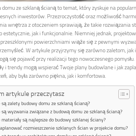
domu ze szklaną ścianą to temat, który zyskuje na popular
esnych inwestorów. Przezroczystość oraz możliwość harm
nia wnętrza z otoczeniem sprawiają, że takie rozwiązania st
 estetycznie, jak i funkcjonalnie. Niemniej jednak, projekto
przeszklonymi powierzchniami wiąże się z pewnymi wyzwa
rzemyśleć. W artykule przyjrzymy się zarówno zaletom, jak 
ogą się pojawić przy realizacji tego nowoczesnego pomysłu. 
ły i trendy mogą wspierać Twoje plany budowlane i jak zap
zeń, aby była zarówno piękna, jak i komfortowa.
m artykule przeczytasz
e są zalety budowy domu ze szklaną ścianą?
e są wyzwania związane z budową domu ze szklaną ścianą?
e materiały są najlepsze do budowy szklanej ściany?
zaplanować rozmieszczenie szklanych ścian w projekcie domu?