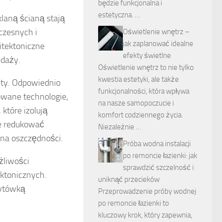
będzie funkcjonalna i
estetyczna. …
klaną ścianą stają
czesnych i
Oświetlenie wnętrz –
jak zaplanować idealne
itektoniczne
efekty świetlne
edaży.
Oświetlenie wnętrz to nie tylko
kwestia estetyki, ale także
ty. Odpowiednio
funkcjonalności, która wpływa
wane technologie,
na nasze samopoczucie i
które izolują
komfort codziennego życia.
ie redukować
Niezależnie …
 na oszczędności.
Próba wodna instalacji
po remoncie łazienki: jak
żliwości
sprawdzić szczelność i
ektonicznych.
uniknąć przecieków
zytówką
Przeprowadzenie próby wodnej
po remoncie łazienki to
kluczowy krok, który zapewnia,