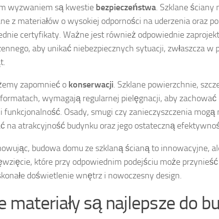
ym wyzwaniem są kwestie
bezpieczeństwa
. Szklane ściany
e z materiałów o wysokiej odporności na uderzenia oraz po
dnie certyfikaty. Ważne jest również odpowiednie zaprojek
zennego, aby unikać niebezpiecznych sytuacji, zwłaszcza w p
t.
żemy zapomnieć o
konserwacji
. Szklane powierzchnie, szcz
formatach, wymagają regularnej pielęgnacji, aby zachować
i funkcjonalność. Osady, smugi czy zanieczyszczenia mogą
 na atrakcyjność budynku oraz jego ostateczną efektywno
wując, budowa domu ze szklaną ścianą to innowacyjne, a
ęwzięcie, które przy odpowiednim podejściu może przynieść 
konałe doświetlenie wnętrz i nowoczesny design.
ie materiały są najlepsze do 