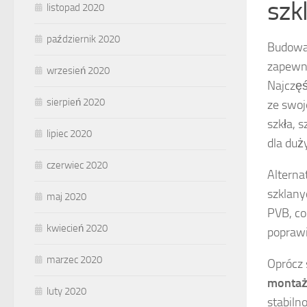
szk
listopad 2020
październik 2020
Budowa 
zapewni
wrzesień 2020
Najczęś
sierpień 2020
ze swoj
szkła, 
lipiec 2020
dla duż
czerwiec 2020
Alterna
szklany
maj 2020
PVB, co
kwiecień 2020
popraw
marzec 2020
Oprócz 
monta
luty 2020
stabiln