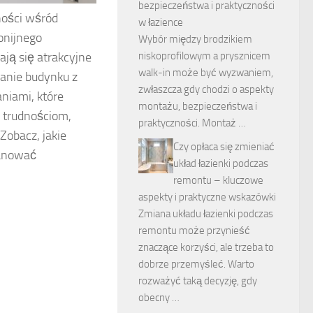
bezpieczeństwa i praktyczności
ności wśród
w łazience
onijnego
Wybór między brodzikiem
niskoprofilowym a prysznicem
ają się atrakcyjne
walk-in może być wyzwaniem,
wanie budynku z
zwłaszcza gdy chodzi o aspekty
niami, które
montażu, bezpieczeństwa i
i trudnościom,
praktyczności. Montaż …
Zobacz, jakie
Czy opłaca się zmieniać
lanować
układ łazienki podczas
remontu – kluczowe
aspekty i praktyczne wskazówki
Zmiana układu łazienki podczas
remontu może przynieść
znaczące korzyści, ale trzeba to
dobrze przemyśleć. Warto
rozważyć taką decyzję, gdy
obecny …