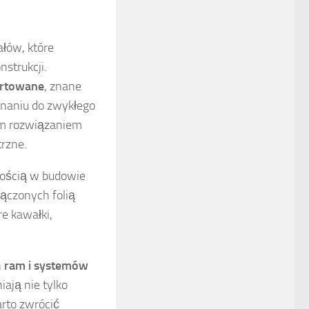
łów, które
nstrukcji.
artowane
, znane
wnaniu do zwykłego
nym rozwiązaniem
trzne.
nością w budowie
łączonych folią
re kawałki,
h
ram i systemów
ają nie tylko
arto zwrócić