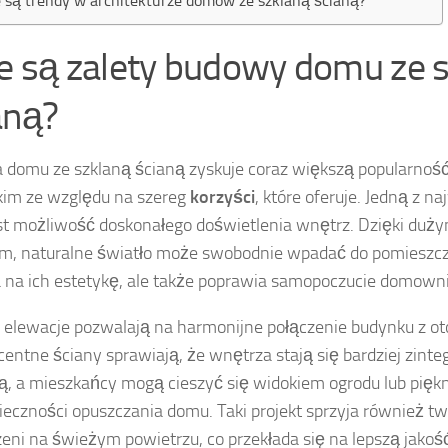
e są trendy w architekturze domów ze szklaną ścianą?
ie są zalety budowy domu ze 
aną?
domu ze szklaną ścianą zyskuje coraz większą popularność
im ze względu na szereg
korzyści
, które oferuje. Jedną z n
est możliwość doskonałego doświetlenia wnętrz. Dzięki du
m, naturalne światło może swobodnie wpadać do pomieszcze
na ich estetykę, ale także poprawia samopoczucie domown
 elewacje pozwalają na harmonijne połączenie budynku z o
centne ściany sprawiają, że wnętrza stają się bardziej zint
ą, a mieszkańcy mogą cieszyć się widokiem ogrodu lub pięk
ieczności opuszczania domu. Taki projekt sprzyja również t
zeni na świeżym powietrzu, co przekłada się na lepszą jakość