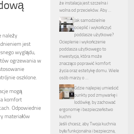
udową
że instalacja jest szczelna i
wolna od przecieków. Aby …
Jak samodzielnie
ocieplić i wykończyć
poddasze użytkowe?
e należy
Ocieplenie i wykończenie
adnieniem jest
poddasza użytkowego to
esnego wyglądu,
inwestycja, która może
sztów ogrzewania w
znacząco poprawić komfort
astosowanie
życia oraz estetykę domu. Wiele
trójnie oszklone.
osób marzy o …
Gdzie najlepiej umieścić
wacje mogą
punkty pod zmywarkę i
a komfort
lodówkę, by zachować
icach. Odpowiednie
ergonomię i bezpieczeństwo
wy materiałów
kuchni
Jeśli chcesz, aby Twoja kuchnia
była funkcjonalna i bezpieczna,