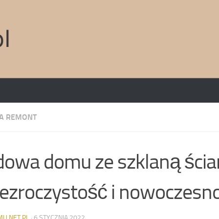
A REMONT
owa domu ze szklaną ścia
ezroczystość i nowoczesn
MU.NET.PL
·
6 STYCZNIA 2022