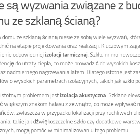
ie są wyzwania związane z b
u ze szklaną ścianą?
domu ze szklaną ścianą niesie ze sobą wiele wyzwań, któr
nić na etapie projektowania oraz realizacji. Kluczowym zag
ienie odpowiedniej
izolacji termicznej
. Szkło, mimo nowocz
encję do utraty ciepła, co może prowadzić do wysokich ko
raz nadmiernego nagrzewania latem. Dlatego istotne jest z
łów o wysokich parametrach izolacyjnych, takich jak szkło po
 istotnym problemem jest
izolacja akustyczna
. Szklane ele
ć większym znakom hałasu z zewnątrz, co może wpływać n
ńców, zwłaszcza w przypadku lokalizacji przy ruchliwych ul
ania, takie jak dźwiękoszczelne szkło czy dodatkowe warst
znych, mogą pomóc w minimalizowaniu tego problemu.