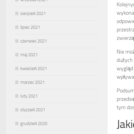
Kolejn
wykonan
sierpień 2021
odpowie
lipiec 2021
przestr
zwierzą
czerwiec 2021
Nie mo
maj 2021
dużych 
wygląd 
kwiecień 2021
wpływać
marzec 2021
Podsumo
luty 2021
przedsi
tym dos
styczeń 2021
Jak
grudzień 2020