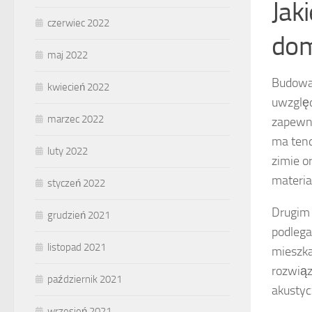
Jak
czerwiec 2022
dom
maj 2022
Budowa 
kwiecień 2022
uwzględ
marzec 2022
zapewn
ma tend
luty 2022
zimie o
materia
styczeń 2022
Drugim
grudzień 2021
podlega
listopad 2021
mieszka
rozwiąz
październik 2021
akustyc
wrzesień 2021