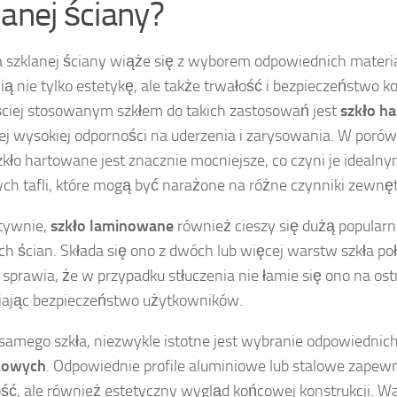
lanej ściany?
szklanej ściany wiąże się z wyborem odpowiednich materia
ą nie tylko estetykę, ale także trwałość i bezpieczeństwo ko
ciej stosowanym szkłem do takich zastosowań jest
szkło h
ej wysokiej odporności na uderzenia i zarysowania. W poró
szkło hartowane jest znacznie mocniejsze, co czyni je ideal
ych tafli, które mogą być narażone na różne czynniki zewnę
tywnie,
szkło laminowane
również cieszy się dużą popular
ch ścian. Składa się ono z dwóch lub więcej warstw szkła po
 sprawia, że w przypadku stłuczenia nie łamie się ono na ost
iając bezpieczeństwo użytkowników.
samego szkła, niezwykle istotne jest wybranie odpowiednic
żowych
. Odpowiednie profile aluminiowe lub stalowe zapewni
ość, ale również estetyczny wygląd końcowej konstrukcji. W