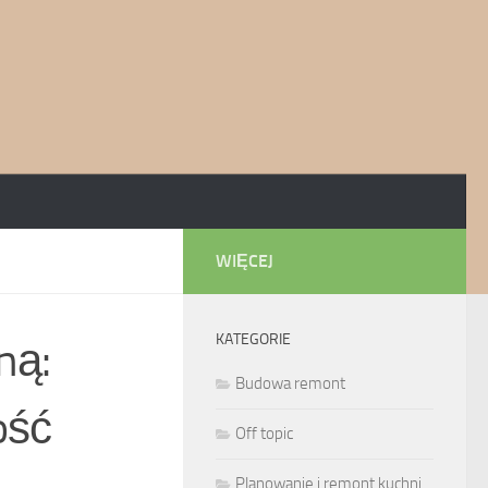
WIĘCEJ
KATEGORIE
ną:
Budowa remont
ość
Off topic
Planowanie i remont kuchni