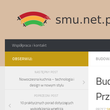
Skip to content
Współpraca i kontakt
OBSERWUJ:
BUDOW
NASTĘPNY POST
Bud
Nowoczesna kuchnia – technologia i
design w nowym stylu
Prz
POPRZEDNI POST
10 praktycznych porad dotyczących
wykończenia wnętrza
PRZEZ
S