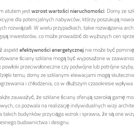
m atutem jest
wzrost wartości nieruchomości
. Domy ze sz
akcyjne dla potencjalnych nabywców, którzy poszukują nowo
ych rozwiązań. W wielu przypadkach, takie rozwiązania arch
gają inwestorów, co może prowadzić do wyższych cen sprz
ż aspekt
efektywności energetycznej
nie może być pominię
ektowane ściany szklane mogą być wyposażone w zaawanso
ak powłoki przeciwsłoneczne czy podwójne lub potrójne szyby, 
 Dzięki temu, domy ze szklanymi elewacjami mogą skuteczn
ogrzewania i chłodzenia, co w dłuższym czasokresie wpływa
akże zauważyć, że szklane ściany oferują szeroką gamę mo
owych, co pozwala na realizację indywidualnych wizji archit
a takich budynków przyciąga wzrok i sprawia, że są one wi
esnego budownictwa i designu.