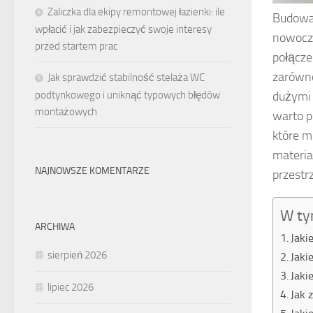
Zaliczka dla ekipy remontowej łazienki: ile
Budowa 
wpłacić i jak zabezpieczyć swoje interesy
nowocz
przed startem prac
połącze
zarówno
Jak sprawdzić stabilność stelaża WC
podtynkowego i uniknąć typowych błędów
dużymi 
montażowych
warto p
które m
materia
NAJNOWSZE KOMENTARZE
przestr
W ty
ARCHIWA
Jaki
sierpień 2026
Jaki
Jaki
lipiec 2026
Jak 