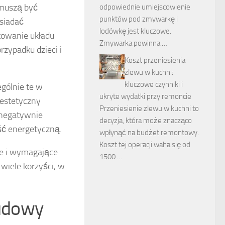
 muszą być
odpowiednie umiejscowienie
punktów pod zmywarkę i
siadać
lodówkę jest kluczowe.
towanie układu
Zmywarka powinna …
rzypadku dzieci i
Koszt przeniesienia
zlewu w kuchni:
kluczowe czynniki i
ególnie te w
ukryte wydatki przy remoncie
 estetyczny
Przeniesienie zlewu w kuchni to
 negatywnie
decyzja, która może znacząco
ść energetyczną.
wpłynąć na budżet remontowy.
Koszt tej operacji waha się od
le i wymagające
1500 …
wiele korzyści, w
budowy