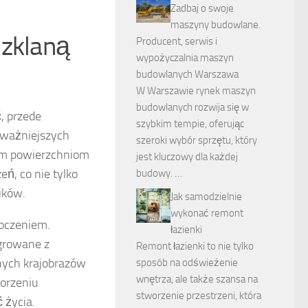
Zadbaj o swoje
maszyny budowlane.
szklaną
Producent, serwis i
wypożyczalnia maszyn
budowlanych Warszawa
W Warszawie rynek maszyn
budowlanych rozwija się w
, przede
szybkim tempie, oferując
ajważniejszych
szeroki wybór sprzętu, który
żym powierzchniom
jest kluczowy dla każdej
ń, co nie tylko
budowy. …
ików.
Jak samodzielnie
wykonać remont
toczeniem.
łazienki
egrowane z
Remont łazienki to nie tylko
nych krajobrazów
sposób na odświeżenie
wnętrza, ale także szansa na
worzeniu
stworzenie przestrzeni, która
 życia.