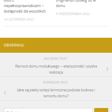
osób z
oryginalnych podłóg 3D w
niepełnosprawnościami –
domu
dostępność dla wszystkich
5 PAŹDZIERNIKA 2022
10 LISTOPADA 2022
OBSERWUJ:
NASTĘPNY POST
Remont domu modułowego – elastyczność i szybka
realizacja
POPRZEDNI POST
Jakie są zalety izolacji termicznej podczas budowy i
remontu domu?
Szukaj: