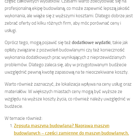
część całkowitych wydatków. Czasami warto zdecydować się na
profesjonalną ekipę budowlaną, co może zapewnić lepszą jakość
wykonania, ale wiąże się z wyższymi kosztami. Dlatego dobrze jest
zebrać oferty od kilku różnych firm, aby móc porównać ceny i
usługi.
Oprócz tego, mogą pojawić się też
dodatkowe wydatki
, takie jak
opłaty związane z pozwoleń budowlanymi czy też konieczność
wykonania dodatkowych prac wynikających z nieprzewidzianych
problemów. Dlatego zaleca się, aby w przygotowanym budżecie
uwzględnić pewną kwotę zapasową na te nieoczekiwane koszty.
Warto również zaznaczyć, że lokalizacja wpływa na ceny usług oraz
materiałów. W większych miastach ceny mogą być wyższe ze
względu na wyższe koszty życia, co również należy uwzględnić w
budżecie.
W temacie również:
Zepsuta maszyna budowlana? Naprawa maszyn
budowlanych – części zamienne do maszyn budowlanych.