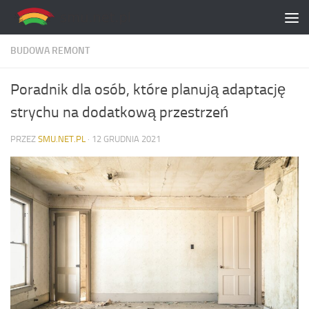
Skip to content
BUDOWA REMONT
Poradnik dla osób, które planują adaptację
strychu na dodatkową przestrzeń
PRZEZ
SMU.NET.PL
·
12 GRUDNIA 2021