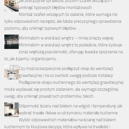
Jak precyzyjnie sprawdzić poziom szafek wiszących i
uniknąć typowych błędów montażowych
Montaż szafek wiszących to zadanie, które wymaga nie
tylko odpowiednich narzędzi, ale także precyzyjnego sprawdzenia
poziomu, aby uniknąć typowych błędów. …
Minimalizm w aranżacji wnętrz – mniej znaczy więcej
Minimalizm w aranżacji wnętrz to podejście, które zyskuje
coraz większą popularność, oferując świeże spojrzenie na
to, jak żyjemy i organizujemy …
Czy można bezpiecznie podłączyć okap do wentylacji
grawitacyjnej i na co zwrócić uwagę podczas instalacji
Podłączenie okapu kuchennego do wentylacji grawitacyjnej
może wydawać się prostym zadaniem, ale wymaga szczególnej
uwagi, aby uniknąć poważnych problemów, takich …
Odporność ściany nad blatem na wilgoć i temperaturę: jak
wybrać trwałe i łatwe w utrzymaniu materiały kuchenne
Wybór odpowiednich materiałów na ścianę nad blatem
kuchennym to kluczowa decyzja, która wpływa na trwałość i