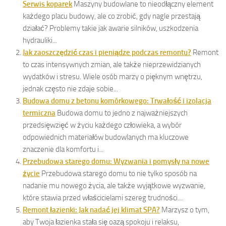
Serwis koparek
Maszyny budowlane to nieodłączny element
każdego placu budowy, ale co zrobić, gdy nagle przestają
działać? Problemy takie jak awarie silników, uszkodzenia
hydrauliki...
Jak zaoszczędzić czas i pieniądze podczas remontu?
Remont
to czas intensywnych zmian, ale także nieprzewidzianych
wydatków i stresu. Wiele osób marzy o pięknym wnętrzu,
jednak często nie zdaje sobie...
Budowa domu z betonu komórkowego: Trwałość i izolacja
termiczna
Budowa domu to jedno z najważniejszych
przedsięwzięć w życiu każdego człowieka, a wybór
odpowiednich materiałów budowlanych ma kluczowe
znaczenie dla komfortu i...
Przebudowa starego domu: Wyzwania i pomysły na nowe
życie
Przebudowa starego domu to nie tylko sposób na
nadanie mu nowego życia, ale także wyjątkowe wyzwanie,
które stawia przed właścicielami szereg trudności....
Remont łazienki: Jak nadać jej klimat SPA?
Marzysz o tym,
aby Twoja łazienka stała się oazą spokoju i relaksu,