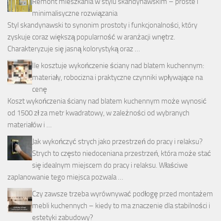
Remont mieszkania w stylu skandynawskim – proste i
minimalisyczne rozwiązania
Styl skandynawski to synonim prostoty i funkcjonalności, który
zyskuje coraz większą popularność w aranżacji wnętrz.
Charakteryzuje się jasną kolorystyką oraz …
Ile kosztuje wykończenie ściany nad blatem kuchennym:
materiały, robocizna i praktyczne czynniki wpływające na
cenę
Koszt wykończenia ściany nad blatem kuchennym może wynosić
od 1500 zł za metr kwadratowy, w zależności od wybranych
materiałów i …
Jak wykończyć strych jako przestrzeń do pracy i relaksu?
Strych to często niedoceniana przestrzeń, która może stać
się idealnym miejscem do pracy i relaksu. Właściwe
zaplanowanie tego miejsca pozwala …
Czy zawsze trzeba wyrównywać podłogę przed montażem
mebli kuchennych – kiedy to ma znaczenie dla stabilności i
estetyki zabudowy?