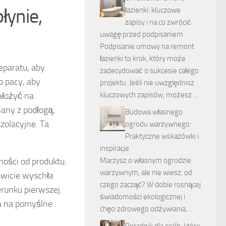
łynie,
łazienki: kluczowe
zapisy i na co zwrócić
uwagę przed podpisaniem
Podpisanie umowy na remont
łazienki to krok, który może
paratu, aby
zadecydować o sukcesie całego
b pacy, aby
projektu. Jeśli nie uwzględnisz
ałożyć na
kluczowych zapisów, możesz …
iany z podłogą,
Budowa własnego
zolacyjne. Ta
ogrodu warzywnego:
Praktyczne wskazówki i
inspiracje
ości od produktu.
Marzysz o własnym ogrodzie
warzywnym, ale nie wiesz, od
kowicie wyschła
czego zacząć? W dobie rosnącej
erunku pierwszej.
świadomości ekologicznej i
la na pomyślne
chęci zdrowego odżywiania, …
Poradnik dla osób, które