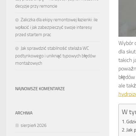
decyzje przy remoncie
Zaliczka dla ekipy remontowej łazienki: ile
wpłacić i jak zabezpieczyć swoje interesy
przed startem prac
Wybór o
Jak sprawdzić stabilność stelaża WC
dla sku
podtynkowego i uniknąć typowych błędów
takich 
montażowych
poważny
błędów 
ale tak
NAJNOWSZE KOMENTARZE
hydroizo
W ty
ARCHIWA
Gdzi
sierpień 2026
Jak 