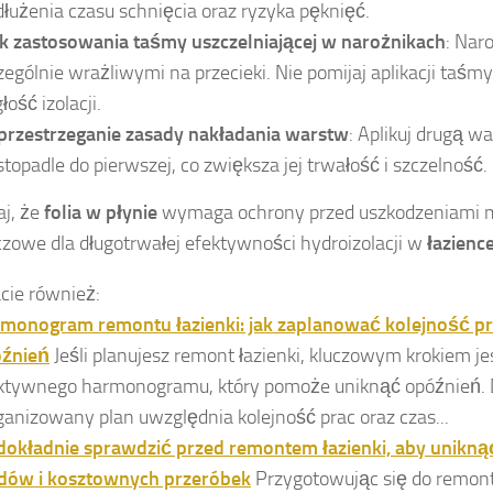
łużenia czasu schnięcia oraz ryzyka pęknięć.
k zastosowania taśmy uszczelniającej w narożnikach
: Nar
zególnie wrażliwymi na przecieki. Nie pomijaj aplikacji taśm
łość izolacji.
przestrzeganie zasady nakładania warstw
: Aplikuj drugą wa
stopadle do pierwszej, co zwiększa jej trwałość i szczelność.
j, że
folia w płynie
wymaga ochrony przed uszkodzeniami 
uczowe dla długotrwałej efektywności hydroizolacji w
łazienc
ie również:
monogram remontu łazienki: jak zaplanować kolejność pr
źnień
Jeśli planujesz remont łazienki, kluczowym krokiem j
ktywnego harmonogramu, który pomoże uniknąć opóźnień. 
ganizowany plan uwzględnia kolejność prac oraz czas...
dokładnie sprawdzić przed remontem łazienki, aby unikn
dów i kosztownych przeróbek
Przygotowując się do remontu