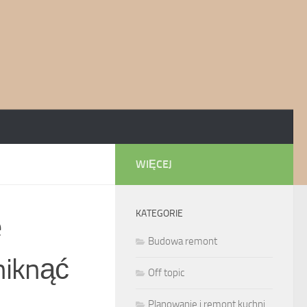
WIĘCEJ
KATEGORIE
e
Budowa remont
niknąć
Off topic
Planowanie i remont kuchni