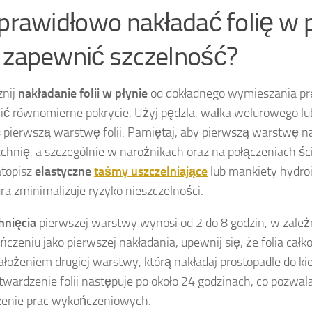
 prawidłowo nakładać folię w p
 zapewnić szczelność?
znij
nakładanie folii w płynie
od dokładnego wymieszania pre
ć równomierne pokrycie. Użyj pędzla, wałka welurowego lu
 pierwszą warstwę folii. Pamiętaj, aby pierwszą warstwę n
chnię, a szczególnie w narożnikach oraz na połączeniach śc
atopisz
elastyczne
taśmy uszczelniające
lub mankiety hydroi
ra zminimalizuje ryzyko nieszczelności.
hnięcia
pierwszej warstwy wynosi od 2 do 8 godzin, w zależn
ńczeniu jako pierwszej nakładania, upewnij się, że folia cał
ałożeniem drugiej warstwy, którą nakładaj prostopadle do ki
twardzenie folii następuje po około 24 godzinach, co pozwa
zenie prac wykończeniowych.