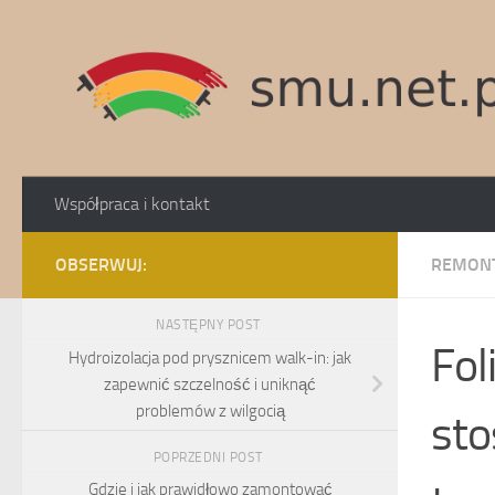
Skip to content
Współpraca i kontakt
OBSERWUJ:
REMONT
NASTĘPNY POST
Fol
Hydroizolacja pod prysznicem walk-in: jak
zapewnić szczelność i uniknąć
problemów z wilgocią
sto
POPRZEDNI POST
Gdzie i jak prawidłowo zamontować