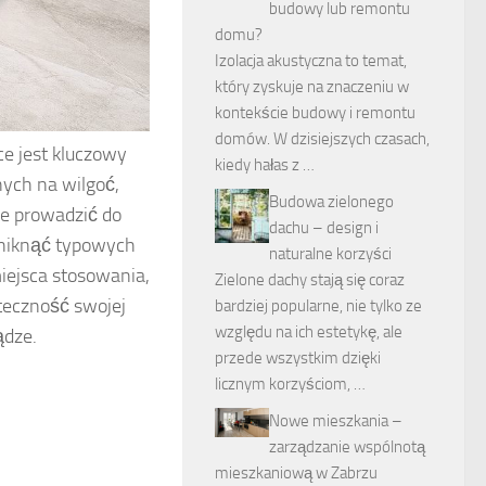
budowy lub remontu
domu?
Izolacja akustyczna to temat,
który zyskuje na znaczeniu w
kontekście budowy i remontu
domów. W dzisiejszych czasach,
ce jest kluczowy
kiedy hałas z …
nych na wilgoć,
Budowa zielonego
że prowadzić do
dachu – design i
uniknąć typowych
naturalne korzyści
miejsca stosowania,
Zielone dachy stają się coraz
uteczność swojej
bardziej popularne, nie tylko ze
względu na ich estetykę, ale
ądze.
przede wszystkim dzięki
licznym korzyściom, …
Nowe mieszkania –
zarządzanie wspólnotą
mieszkaniową w Zabrzu