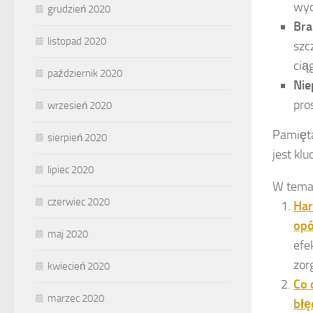
wyd
grudzień 2020
Bra
listopad 2020
szc
ciąg
październik 2020
Nie
pro
wrzesień 2020
Pamięta
sierpień 2020
jest kl
lipiec 2020
W temac
czerwiec 2020
Har
opó
maj 2020
efe
zor
kwiecień 2020
Co 
marzec 2020
błę