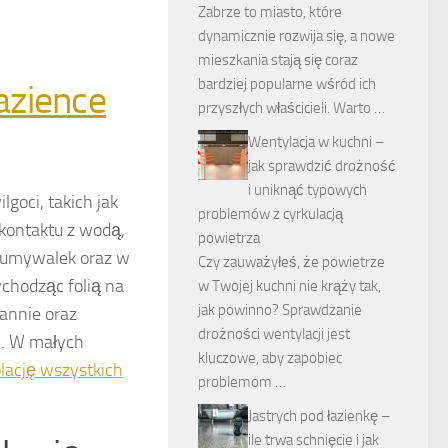
Zabrze to miasto, które
dynamicznie rozwija się, a nowe
mieszkania stają się coraz
bardziej popularne wśród ich
azience
przyszłych właścicieli. Warto …
Wentylacja w kuchni –
jak sprawdzić drożność
i uniknąć typowych
goci, takich jak
problemów z cyrkulacją
 kontaktu z wodą,
powietrza
, umywalek oraz w
Czy zauważyłeś, że powietrze
ychodząc folią na
w Twojej kuchni nie krąży tak,
jak powinno? Sprawdzanie
annie oraz
drożności wentylacji jest
y. W małych
kluczowe, aby zapobiec
lację wszystkich
problemom …
Jastrych pod łazienkę –
ile trwa schnięcie i jak