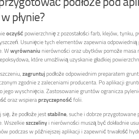
 przygotować podłoże pod apl
i w płynie?
nie
oczyść
powierzchnię z pozostałości farb, klejów, tynku, p
yszczeń. Usunięcie tych elementów zapewnia odpowiednią p
e. W
wyrównaniu
nierówności oraz ubytków pomoże masa 
epoksydowa, które umożliwią uzyskanie gładkiej powierzchn
szczeniu,
zagruntuj
podłoże odpowiednim preparatem grunt
czonym zgodnie z zaleceniami producenta. Po aplikacji grun
o jego wyschnięcia. Zastosowanie gruntów ogranicza pyleni
ść oraz wspiera
przyczepność
folii.
 się, że podłoże jest
stabilne
, suche i dobrze przygotowane pr
e. Wszelkie
szczeliny
i nierówności muszą być dokładnie usu
ów podczas w późniejszej aplikacji i zapewnić trwałość hydro