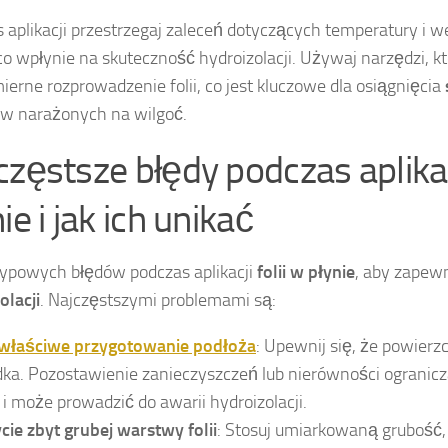
 aplikacji przestrzegaj zaleceń dotyczących temperatury i we
o wpłynie na skuteczność hydroizolacji. Używaj narzędzi, k
erne rozprowadzenie folii, co jest kluczowe dla osiągnięcia
w narażonych na wilgoć.
częstsze błędy podczas aplikacj
ie i jak ich unikać
typowych błędów podczas aplikacji
folii w płynie
, aby zapew
olacji
. Najczęstszymi problemami są:
właściwe przygotowanie podłoża
: Upewnij się, że powierzc
dka. Pozostawienie zanieczyszczeń lub nierówności ogranic
ii i może prowadzić do awarii hydroizolacji.
cie zbyt grubej warstwy folii
: Stosuj umiarkowaną grubość,