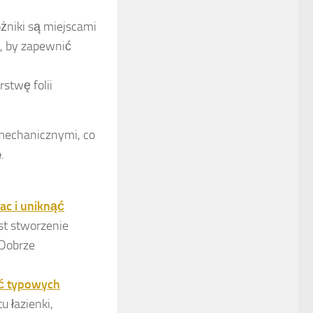
ożniki są miejscami
y, by zapewnić
rstwę folii
mechanicznymi, co
e
.
ac i uniknąć
est stworzenie
Dobrze
ąć typowych
 łazienki,