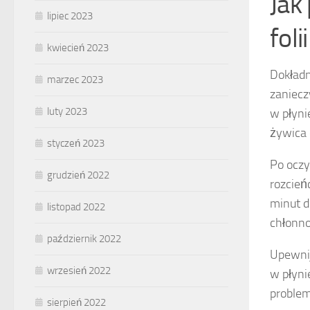
Jak
lipiec 2023
foli
kwiecień 2023
Dokład
marzec 2023
zaniecz
luty 2023
w płyni
żywica 
styczeń 2023
Po oczy
grudzień 2022
rozcień
minut d
listopad 2022
chłonno
październik 2022
Upewnij
wrzesień 2022
w płyni
problem
sierpień 2022