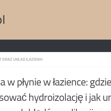
 ORAZ UKŁAD ŁAZIENKI
ia w płynie w łazience: gdzi
sować hydroizolację i jak u