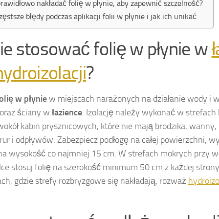
prawidłowo nakładać folię w płynie, aby zapewnić szczelność?
zęstsze błędy podczas aplikacji folii w płynie i jak ich unikać
ie stosować folię w płynie w
ł
hydroizolacji
?
olię w płynie
w miejscach narażonych na działanie wody i wil
 oraz ściany w
łazience
. Izolację należy wykonać w strefach
okół kabin prysznicowych, które nie mają brodzika, wanny
 rur i odpływów. Zabezpiecz podłogę na całej powierzchni, w
na wysokość co najmniej 15 cm. W strefach mokrych przy w
e stosuj folię na szerokość minimum 50 cm z każdej stron
ach, gdzie strefy rozbryzgowe się nakładają, rozważ
hydroizo