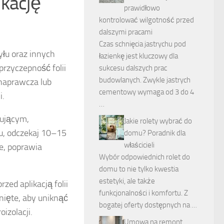
ikację
prawidłowo
kontrolować wilgotność przed
dalszymi pracami
Czas schnięcia jastrychu pod
yłu oraz innych
łazienkę jest kluczowy dla
rzyczepność folii
sukcesu dalszych prac
budowlanych. Zwykle jastrych
naprawcza lub
cementowy wymaga od 3 do 4
i.
…
ującym,
Jakie rolety wybrać do
tu, odczekaj 10–15
domu? Poradnik dla
właścicieli
e, poprawia
Wybór odpowiednich rolet do
domu to nie tylko kwestia
estetyki, ale także
zed aplikacją folii
funkcjonalności i komfortu. Z
nięte, aby uniknąć
bogatej oferty dostępnych na …
izolacji.
Umowa na remont