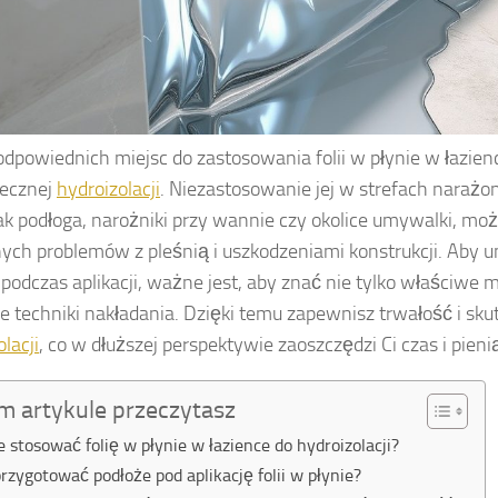
dpowiednich miejsc do zastosowania folii w płynie w łazien
tecznej
hydroizolacji
. Niezastosowanie jej w strefach narażo
jak podłoga, narożniki przy wannie czy okolice umywalki, mo
ch problemów z pleśnią i uszkodzeniami konstrukcji. Aby 
podczas aplikacji, ważne jest, aby znać nie tylko właściwe 
że techniki nakładania. Dzięki temu zapewnisz trwałość i sk
lacji
, co w dłuższej perspektywie zaoszczędzi Ci czas i pieni
m artykule przeczytasz
e stosować folię w płynie w łazience do hydroizolacji?
przygotować podłoże pod aplikację folii w płynie?