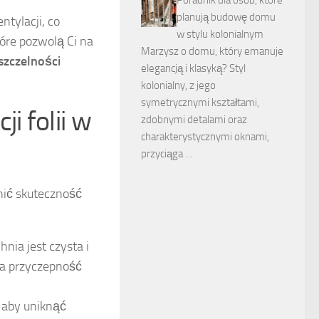
planują budowę domu
ntylacji, co
w stylu kolonialnym
tóre pozwolą Ci na
Marzysz o domu, który emanuje
szczelności
elegancją i klasyką? Styl
kolonialny, z jego
symetrycznymi kształtami,
i folii w
zdobnymi detalami oraz
charakterystycznymi oknami,
przyciąga …
nić skuteczność
hnia jest czysta i
za przyczepność
 aby uniknąć