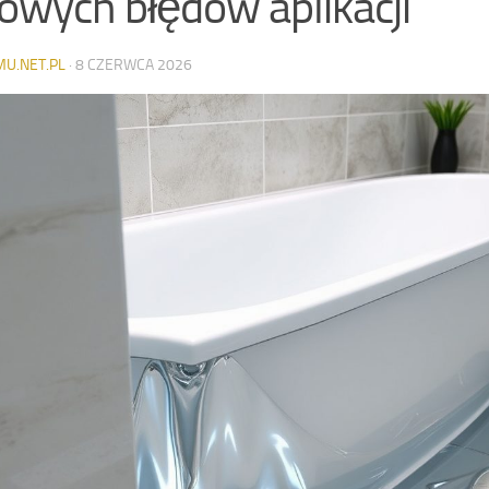
owych błędów aplikacji
MU.NET.PL
·
8 CZERWCA 2026