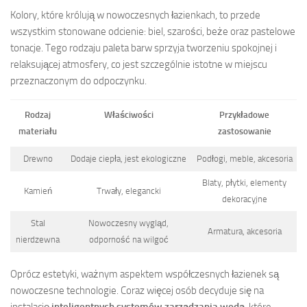
Kolory, które królują w nowoczesnych łazienkach, to przede
wszystkim stonowane odcienie: biel, szarości, beże oraz pastelowe
tonacje. Tego rodzaju paleta barw sprzyja tworzeniu spokojnej i
relaksującej atmosfery, co jest szczególnie istotne w miejscu
przeznaczonym do odpoczynku.
Rodzaj
Właściwości
Przykładowe
materiału
zastosowanie
Drewno
Dodaje ciepła, jest ekologiczne
Podłogi, meble, akcesoria
Blaty, płytki, elementy
Kamień
Trwały, elegancki
dekoracyjne
Stal
Nowoczesny wygląd,
Armatura, akcesoria
nierdzewna
odporność na wilgoć
Oprócz estetyki, ważnym aspektem współczesnych łazienek są
nowoczesne technologie. Coraz więcej osób decyduje się na
instalację
inteligentnych systemów zarządzania wodą
, które