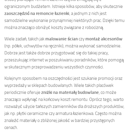
ograniczonym budżetem. Istnieje kilka sposobów, aby skutecznie
zaoszczędzić na remoncie łazienki
, a jednym z nich jest
samodzielne wykonanie przynajmniej niektórych prac. Dzięki temu
można znacząco obniżyć koszty związane z robocizną.
Wiele zadań, takich jak
malowanie ścian
czy
montaż akcesoriów
(np. półek, uchwytów na ręczniki), można wykonać samodzielnie.
Dobrze jest także dobrze przygotować się do takiej pracy,
przeszukując internet w poszukiwaniu poradników, które pomogą
w skutecznym przeprowadzeniu wszystkich czynności.
Kolejnym sposobem na oszczędności jest szukanie promocji oraz
wyprzedaży w sklepach budowlanych. Wiele takich placówek
periodicznie oferuje
zniżki na materiały budowlane
, co może
znacząco wpłynąć na końcowy koszt remontu. Oprócz tego, warto
rozważyć użycie tańszych zamienników dla droższych produktów,
jak np. płytki ceramiczne czy armatura łazienkowa. Często można
znaleźć materiały o zbliżonej jakość w bardziej przystępnych
cenach.