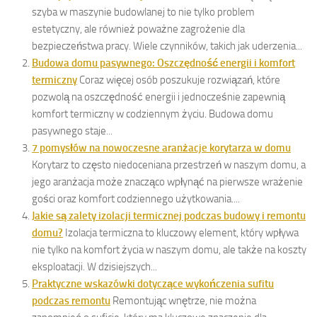
szyba w maszynie budowlanej to nie tylko problem
estetyczny, ale również poważne zagrożenie dla
bezpieczeństwa pracy. Wiele czynników, takich jak uderzenia...
Budowa domu pasywnego: Oszczędność energii i komfort
termiczny
Coraz więcej osób poszukuje rozwiązań, które
pozwolą na oszczędność energii i jednocześnie zapewnią
komfort termiczny w codziennym życiu. Budowa domu
pasywnego staje...
7 pomysłów na nowoczesne aranżacje korytarza w domu
Korytarz to często niedoceniana przestrzeń w naszym domu, a
jego aranżacja może znacząco wpłynąć na pierwsze wrażenie
gości oraz komfort codziennego użytkowania....
Jakie są zalety izolacji termicznej podczas budowy i remontu
domu?
Izolacja termiczna to kluczowy element, który wpływa
nie tylko na komfort życia w naszym domu, ale także na koszty
eksploatacji. W dzisiejszych...
Praktyczne wskazówki dotyczące wykończenia sufitu
podczas remontu
Remontując wnętrze, nie można