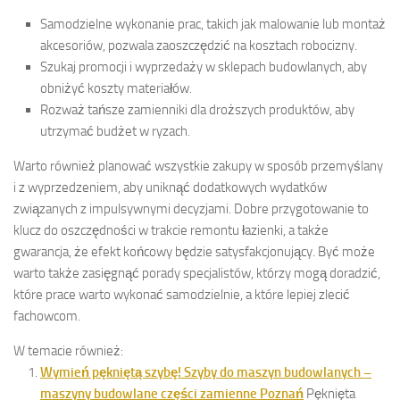
Samodzielne wykonanie prac, takich jak malowanie lub montaż
akcesoriów, pozwala zaoszczędzić na kosztach robocizny.
Szukaj promocji i wyprzedaży w sklepach budowlanych, aby
obniżyć koszty materiałów.
Rozważ tańsze zamienniki dla droższych produktów, aby
utrzymać budżet w ryzach.
Warto również planować wszystkie zakupy w sposób przemyślany
i z wyprzedzeniem, aby uniknąć dodatkowych wydatków
związanych z impulsywnymi decyzjami. Dobre przygotowanie to
klucz do oszczędności w trakcie remontu łazienki, a także
gwarancja, że efekt końcowy będzie satysfakcjonujący. Być może
warto także zasięgnąć porady specjalistów, którzy mogą doradzić,
które prace warto wykonać samodzielnie, a które lepiej zlecić
fachowcom.
W temacie również:
Wymień pękniętą szybę! Szyby do maszyn budowlanych –
maszyny budowlane części zamienne Poznań
Pęknięta