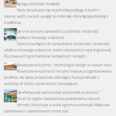
łączący estetykę i trwałość
Kiedy decydujesz się na jednolitą podłogę w kuchni i
salonie, warto zwrócić uwagę na materiały, które łączą estetykę z
trwałością. …
Jak krok po kroku sprawdzić szczelność i drożność
odpływu liniowego w łazience
Zanim przystąpisz do sprawdzania szczelności i drożności
odpływu liniowego w łazience, warto odpowiednio się przygotować.
Kluczowe jest zgromadzenie niezbędnych narzędzi …
Nowoczesna kuchnia – technologia i design w nowym stylu
Nowoczesna kuchnia to nie tylko miejsce przygotowywania
posiłków, ale także przestrzeń, która łączy funkcjonalność z
estetyką. W obliczu dynamicznie rozwijających …
Jak efektywnie wykorzystać przestrzeń na strychu?
Strych to często niedoceniana przestrzeń w naszych
domach, która kryje w sobie ogromny potencjał. Właściwie
zaplanowany i zaaranżowany może stać …