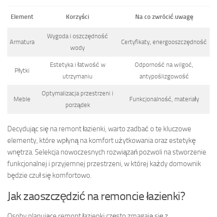
Element
Korzyści
Na co zwrócić uwagę
Wygoda i oszczędność
Armatura
Certyfikaty, energooszczędność
wody
Estetyka i łatwość w
Odporność na wilgoć,
Płytki
utrzymaniu
antypoślizgowość
Optymalizacja przestrzeni i
Meble
Funkcjonalność, materiały
porządek
Decydując się na remont łazienki, warto zadbać o te kluczowe
elementy, które wpłyną na komfort użytkowania oraz estetykę
wnętrza. Selekcja nowoczesnych rozwiązań pozwoli na stworzenie
funkcjonalnej i przyjemnej przestrzeni, w której każdy domownik
będzie czuł się komfortowo.
Jak zaoszczędzić na remoncie łazienki?
Osoby planujące remont łazienki często zmagają się z