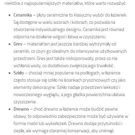
niektóre z najpopularniejszych materiałów, które warto rozważyć:
Ceramika
– płyty ceramiczne to klasyczny wybór do łazienek.
Są dostępne w wielu wzorach i kolorach, co pozwala na
stworzenie indywidualnego designu. Ceramika jest również
odporna na działanie wilgoci i łatwa w czyszczeniu.
Gres
– materiał ten jest jeszcze bardziej wytrzymały od
ceramiki, co czyni go idealnym do intensywnie użytkowanych
przestrzeni. Gres jest także niskoporowaty, przez co nie
wchłania wody, co dodatkowo zwiększa jego trwałość.
Szkło
– chociaż mniej popularne na podłogach, w łazience
często stosuje się szkło na ściankach prysznicowych czy jako
elementy dekoracyjne. Szkło nadaje przestrzeni lekkości i
nowoczesnego wyglądu, a jego gładka powierzchnia ułatwia
czyszczenie.
Drewno
– choć drewno w łazience może budzić pewne
obawy, to odpowiednio zabezpieczone może być używane w
formie mebli lub wykończeń. Drewno dodaje przytulności i
ciepła, ale wymaga starannej konserwacji, aby uniknąć