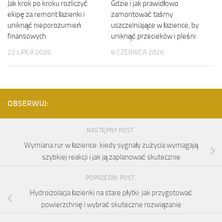
Jak krok po kroku rozliczyć
Gdzie i jak prawidłowo
ekipę za remont łazienki i
zamontować taśmy
uniknąć nieporozumień
uszczelniające w łazience, by
finansowych
uniknąć przecieków i pleśni
22 LIPCA 2026
8 CZERWCA 2026
OBSERWUJ:
NASTĘPNY POST
Wymiana rur w łazience: kiedy sygnały zużycia wymagają
szybkiej reakcji i jak ją zaplanować skutecznie
POPRZEDNI POST
Hydroizolacja łazienki na stare płytki: jak przygotować
powierzchnię i wybrać skuteczne rozwiązanie