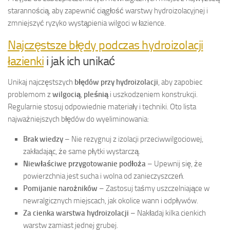
starannością, aby zapewnić ciągłość warstwy hydroizolacyjnej i
zmniejszyć ryzyko wystąpienia wilgoci w łazience.
Najczęstsze błędy podczas hydroizolacji
łazienki
i jak ich unikać
Unikaj najczęstszych
błędów przy hydroizolacji
, aby zapobiec
problemom z
wilgocią
,
pleśnią
i uszkodzeniem konstrukcji.
Regularnie stosuj odpowiednie materiały i techniki. Oto lista
najważniejszych błędów do wyeliminowania:
Brak wiedzy
– Nie rezygnuj z izolacji przeciwwilgociowej,
zakładając, że same płytki wystarczą.
Niewłaściwe przygotowanie podłoża
– Upewnij się, że
powierzchnia jest sucha i wolna od zanieczyszczeń.
Pomijanie narożników
– Zastosuj taśmy uszczelniające w
newralgicznych miejscach, jak okolice wann i odpływów.
Za cienka warstwa hydroizolacji
– Nakładaj kilka cienkich
warstw zamiast jednej grubej.