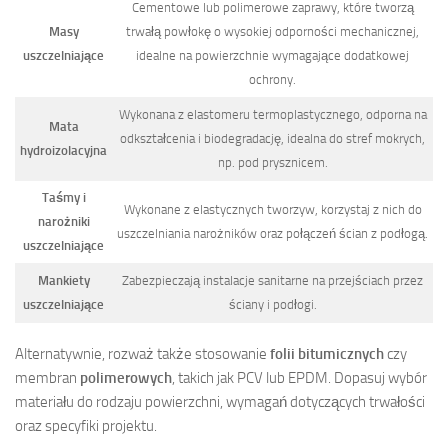
Cementowe lub polimerowe zaprawy, które tworzą
Masy
trwałą powłokę o wysokiej odporności mechanicznej,
uszczelniające
idealne na powierzchnie wymagające dodatkowej
ochrony.
Wykonana z elastomeru termoplastycznego, odporna na
Mata
odkształcenia i biodegradację, idealna do stref mokrych,
hydroizolacyjna
np. pod prysznicem.
Taśmy i
Wykonane z elastycznych tworzyw, korzystaj z nich do
narożniki
uszczelniania narożników oraz połączeń ścian z podłogą.
uszczelniające
Mankiety
Zabezpieczają instalacje sanitarne na przejściach przez
uszczelniające
ściany i podłogi.
Alternatywnie, rozważ także stosowanie
folii bitumicznych
czy
membran
polimerowych
, takich jak PCV lub EPDM. Dopasuj wybór
materiału do rodzaju powierzchni, wymagań dotyczących trwałości
oraz specyfiki projektu.