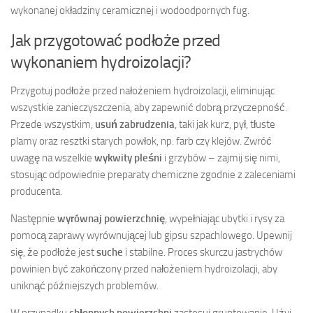
wykonanej okładziny ceramicznej i wodoodpornych fug.
Jak przygotować podłoże przed
wykonaniem hydroizolacji?
Przygotuj podłoże przed nałożeniem hydroizolacji, eliminując
wszystkie zanieczyszczenia, aby zapewnić dobrą przyczepność.
Przede wszystkim,
usuń zabrudzenia
, taki jak kurz, pył, tłuste
plamy oraz resztki starych powłok, np. farb czy klejów. Zwróć
uwagę na wszelkie
wykwity pleśni
i grzybów – zajmij się nimi,
stosując odpowiednie preparaty chemiczne zgodnie z zaleceniami
producenta.
Następnie
wyrównaj powierzchnię
, wypełniając ubytki i rysy za
pomocą zaprawy wyrównującej lub gipsu szpachlowego. Upewnij
się, że podłoże jest
suche
i stabilne. Proces skurczu jastrychów
powinien być zakończony przed nałożeniem hydroizolacji, aby
uniknąć późniejszych problemów.
W przypadku
chłonnych powierzchni
zastosuj gruntowanie. Użyj