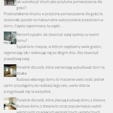
Jak wykończyć strych jako przytulne pomieszczenie dla
gości?
Przekształcenie strychu w przytulne pomieszczenie dla gości to
doskonały sposób na maksymalne wykorzystanie przestrzeni w
domu. Często zapomniana, ta część …
Remont sypialni: Jak stworzyć oazę spokoju w swoim
domu?
Sypialnia to miejsce, w którym spędzamy wiele godzin,
regenerując siły i relaksując się po długim dniu. Aby stworzyć
prawdziwą oazę …
Poradnik dla osób, które zamierzają wybudować dom na
działce
Budowa własnego domu to marzenie wielu osób, jednak
zanim przystąpimy do realizacji tego celu, warto dobrze
przygotować się na wszystkie …
Poradnik dla osób, które planują budowę domu z drewna
Budowa domu z drewna to coraz popularniejszy wybór
wśród osób szukających ekologicznych i estetycznych