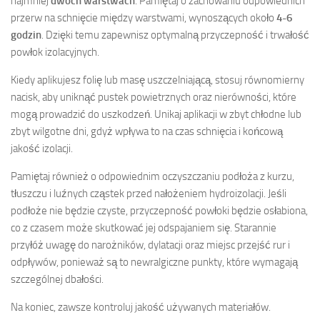
najmniej
dwóch warstwach
. Pamiętaj o zachowaniu odpowiednich
przerw na schnięcie między warstwami, wynoszących około
4-6
godzin
. Dzięki temu zapewnisz optymalną przyczepność i trwałość
powłok izolacyjnych.
Kiedy aplikujesz folię lub masę uszczelniającą, stosuj równomierny
nacisk, aby uniknąć pustek powietrznych oraz nierówności, które
mogą prowadzić do uszkodzeń. Unikaj aplikacji w zbyt chłodne lub
zbyt wilgotne dni, gdyż wpływa to na czas schnięcia i końcową
jakość izolacji.
Pamiętaj również o odpowiednim oczyszczaniu podłoża z kurzu,
tłuszczu i luźnych cząstek przed nałożeniem hydroizolacji. Jeśli
podłoże nie będzie czyste, przyczepność powłoki będzie osłabiona,
co z czasem może skutkować jej odspajaniem się. Starannie
przyłóż uwagę do narożników, dylatacji oraz miejsc przejść rur i
odpływów, ponieważ są to newralgiczne punkty, które wymagają
szczególnej dbałości.
Na koniec, zawsze kontroluj jakość używanych materiałów.