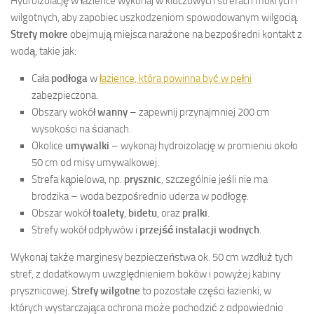
Hydroizolację w łazience wykonaj w kluczowych strefach mokrych i
wilgotnych, aby zapobiec uszkodzeniom spowodowanym wilgocią.
Strefy mokre
obejmują miejsca narażone na bezpośredni kontakt z
wodą, takie jak:
Cała
podłoga
w
łazience, która powinna być w pełni
zabezpieczona.
Obszary wokół
wanny
– zapewnij przynajmniej 200 cm
wysokości na ścianach.
Okolice
umywalki
– wykonaj hydroizolację w promieniu około
50 cm od misy umywalkowej.
Strefa kąpielowa, np.
prysznic
, szczególnie jeśli nie ma
brodzika – woda bezpośrednio uderza w podłogę.
Obszar wokół
toalety
,
bidetu
, oraz
pralki
.
Strefy wokół odpływów i
przejść instalacji wodnych
.
Wykonaj także marginesy bezpieczeństwa ok. 50 cm wzdłuż tych
stref, z dodatkowym uwzględnieniem boków i powyżej kabiny
prysznicowej.
Strefy wilgotne
to pozostałe części łazienki, w
których wystarczająca ochrona może pochodzić z odpowiednio