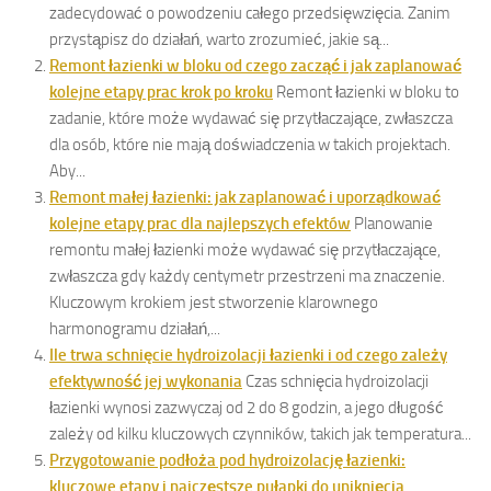
zadecydować o powodzeniu całego przedsięwzięcia. Zanim
przystąpisz do działań, warto zrozumieć, jakie są...
Remont łazienki w bloku od czego zacząć i jak zaplanować
kolejne etapy prac krok po kroku
Remont łazienki w bloku to
zadanie, które może wydawać się przytłaczające, zwłaszcza
dla osób, które nie mają doświadczenia w takich projektach.
Aby...
Remont małej łazienki: jak zaplanować i uporządkować
kolejne etapy prac dla najlepszych efektów
Planowanie
remontu małej łazienki może wydawać się przytłaczające,
zwłaszcza gdy każdy centymetr przestrzeni ma znaczenie.
Kluczowym krokiem jest stworzenie klarownego
harmonogramu działań,...
Ile trwa schnięcie hydroizolacji łazienki i od czego zależy
efektywność jej wykonania
Czas schnięcia hydroizolacji
łazienki wynosi zazwyczaj od 2 do 8 godzin, a jego długość
zależy od kilku kluczowych czynników, takich jak temperatura...
Przygotowanie podłoża pod hydroizolację łazienki:
kluczowe etapy i najczęstsze pułapki do uniknięcia