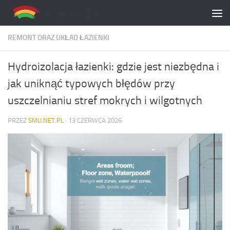
Skip to content
REMONT ORAZ UKŁAD ŁAZIENKI
Hydroizolacja łazienki: gdzie jest niezbędna i
jak uniknąć typowych błędów przy
uszczelnianiu stref mokrych i wilgotnych
PRZEZ
SMU.NET.PL
·
13 CZERWCA 2026