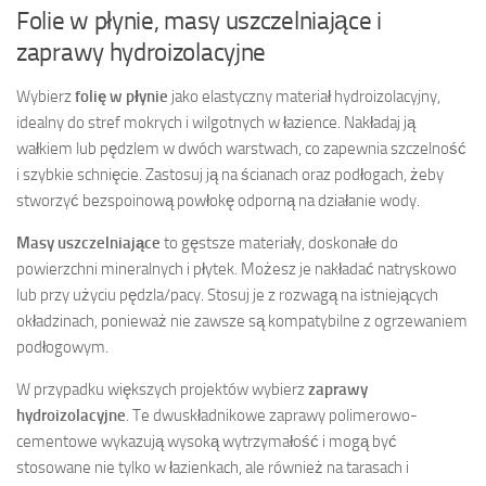
Folie w płynie, masy uszczelniające i
zaprawy hydroizolacyjne
Wybierz
folię w płynie
jako elastyczny materiał hydroizolacyjny,
idealny do stref mokrych i wilgotnych w łazience. Nakładaj ją
wałkiem lub pędzlem w dwóch warstwach, co zapewnia szczelność
i szybkie schnięcie. Zastosuj ją na ścianach oraz podłogach, żeby
stworzyć bezspoinową powłokę odporną na działanie wody.
Masy uszczelniające
to gęstsze materiały, doskonałe do
powierzchni mineralnych i płytek. Możesz je nakładać natryskowo
lub przy użyciu pędzla/pacy. Stosuj je z rozwagą na istniejących
okładzinach, ponieważ nie zawsze są kompatybilne z ogrzewaniem
podłogowym.
W przypadku większych projektów wybierz
zaprawy
hydroizolacyjne
. Te dwuskładnikowe zaprawy polimerowo-
cementowe wykazują wysoką wytrzymałość i mogą być
stosowane nie tylko w łazienkach, ale również na tarasach i