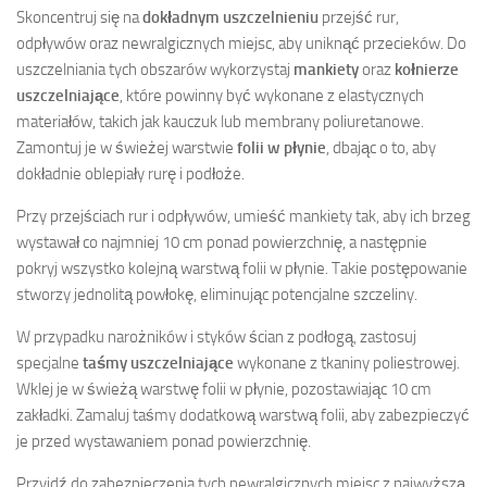
Skoncentruj się na
dokładnym uszczelnieniu
przejść rur,
odpływów oraz newralgicznych miejsc, aby uniknąć przecieków. Do
uszczelniania tych obszarów wykorzystaj
mankiety
oraz
kołnierze
uszczelniające
, które powinny być wykonane z elastycznych
materiałów, takich jak kauczuk lub membrany poliuretanowe.
Zamontuj je w świeżej warstwie
folii w płynie
, dbając o to, aby
dokładnie oblepiały rurę i podłoże.
Przy przejściach rur i odpływów, umieść mankiety tak, aby ich brzeg
wystawał co najmniej 10 cm ponad powierzchnię, a następnie
pokryj wszystko kolejną warstwą folii w płynie. Takie postępowanie
stworzy jednolitą powłokę, eliminując potencjalne szczeliny.
W przypadku narożników i styków ścian z podłogą, zastosuj
specjalne
taśmy uszczelniające
wykonane z tkaniny poliestrowej.
Wklej je w świeżą warstwę folii w płynie, pozostawiając 10 cm
zakładki. Zamaluj taśmy dodatkową warstwą folii, aby zabezpieczyć
je przed wystawaniem ponad powierzchnię.
Przyjdź do zabezpieczenia tych newralgicznych miejsc z najwyższą