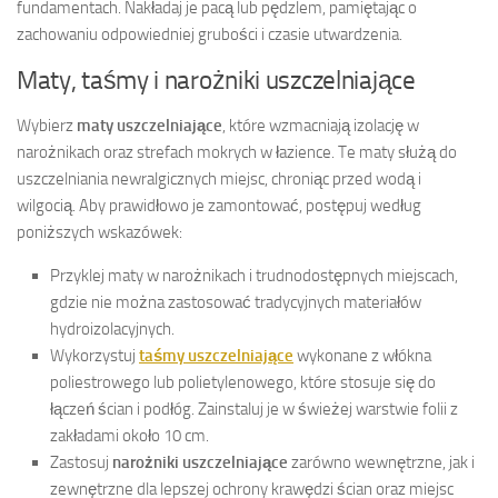
fundamentach. Nakładaj je pacą lub pędzlem, pamiętając o
zachowaniu odpowiedniej grubości i czasie utwardzenia.
Maty, taśmy i narożniki uszczelniające
Wybierz
maty uszczelniające
, które wzmacniają izolację w
narożnikach oraz strefach mokrych w łazience. Te maty służą do
uszczelniania newralgicznych miejsc, chroniąc przed wodą i
wilgocią. Aby prawidłowo je zamontować, postępuj według
poniższych wskazówek:
Przyklej maty w narożnikach i trudnodostępnych miejscach,
gdzie nie można zastosować tradycyjnych materiałów
hydroizolacyjnych.
Wykorzystuj
taśmy uszczelniające
wykonane z włókna
poliestrowego lub polietylenowego, które stosuje się do
łączeń ścian i podłóg. Zainstaluj je w świeżej warstwie folii z
zakładami około 10 cm.
Zastosuj
narożniki uszczelniające
zarówno wewnętrzne, jak i
zewnętrzne dla lepszej ochrony krawędzi ścian oraz miejsc