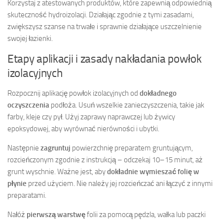
Korzystaj z atestowanych produktów, które zapewnią odpowiednią
skuteczność hydroizolacji. Działając zgodnie z tymi zasadami,
zwiększysz szanse na trwałe i sprawnie działające uszczelnienie
swojej łazienki.
Etapy aplikacji i zasady nakładania powłok
izolacyjnych
Rozpocznij aplikację powłok izolacyjnych od
dokładnego
oczyszczenia
podłoża. Usuń wszelkie zanieczyszczenia, takie jak
farby, kleje czy pył. Użyj zaprawy naprawczej lub żywicy
epoksydowej, aby wyrównać nierówności i ubytki.
Następnie
zagruntuj
powierzchnię preparatem gruntującym,
rozcieńczonym zgodnie z instrukcją – odczekaj 10–15 minut, aż
grunt wyschnie. Ważne jest, aby
dokładnie wymieszać folię w
płynie
przed użyciem. Nie należy jej rozcieńczać ani łączyć z innymi
preparatami.
Nałóż
pierwszą warstwę
folii za pomocą pędzla, wałka lub paczki