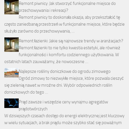
Remont piwnicy: Jak stworzyć funkcjonalne miejsce do
przechowywania i rekreacji?
Remont piwnicy to doskonała okazja, aby przekształcić tę
często zaniedbaną przestrzeń w funkcjonalne miejsce, które będzie
służyło zarówno do przechowywania, …
Remont łazienki: Jakie są najnowsze trendy w aranżacjach?
Remont łazienki to nie tylko kwestia estetyki, ale również
funkcjonalności i komfortu codziennego użytkowania. W
ostatnich latach zauważamy, że nowoczesne …
Najlepsze rośliny doniczkowe do ogrodu zimowego
Ogród zimowy to niezwykłe miejsce, które pozwala cieszyć
się zielenią nawet w mroźne dni. Wybór odpowiednich roślin
doniczkowych do tego …
Prąd zawsze i wszędzie ceny wynajmu agregatów
prądotwórczych
W dzisiejszych czasach dostęp do energii elektrycznej jest kluczowy
w wielu sytuacjach, a brak prądu może szybko stać się poważnym