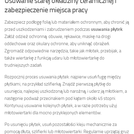
Usuwanie starej okładziny ceramicznej i
zabezpieczenie miejsca pracy
Zabezpiecz podłogę folią lub materiałem ochronnym, aby chronić ją
przed uszkodzeniami i zabrudzeniem podczas
usuwania płytek
.
Załóż odzież ochronną: obuwie, rękawice, maskę na drogi
oddechowe oraz okulary ochronne, aby uniknąć obrażeń.
Zgromadź odpowiednie narzędzia, takie jak młotek, przebijak, a
także wiertarkę z funkcją udaru lub młotowiertarkę do
trudniejszych zadań.
Rozpocznij proces usuwania płytek: najpierw usuń fugę między
płytkami, na przykład szlifierką. Znajdź pierwszą płytkę do
usunięcia, najlepiej uszkodzoną lub narożną, i uderz ją młotkiem, a
następnie podważ przecinakiem pod kątem około 45 stopni.
Kontynuuj usuwanie kolejnych płytek, a w razie potrzeby użyj
młotowiertarki dla mocno przyklejonych elementów.
Po usunięciu płytek, usuń pozostałości kleju mechanicznie za
pomocą dłuta, szlifierki lub młotowiertarki. Regularnie uprzątaj gruz