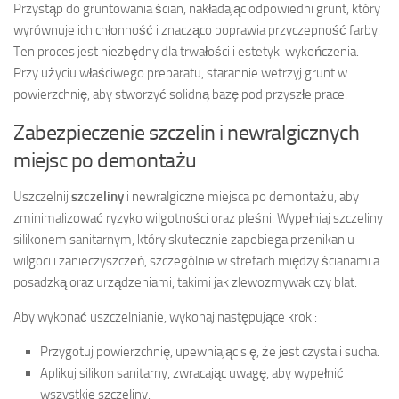
Przystąp do gruntowania ścian, nakładając odpowiedni grunt, który
wyrównuje ich chłonność i znacząco poprawia przyczepność farby.
Ten proces jest niezbędny dla trwałości i estetyki wykończenia.
Przy użyciu właściwego preparatu, starannie wetrzyj grunt w
powierzchnię, aby stworzyć solidną bazę pod przyszłe prace.
Zabezpieczenie szczelin i newralgicznych
miejsc po demontażu
Uszczelnij
szczeliny
i newralgiczne miejsca po demontażu, aby
zminimalizować ryzyko wilgotności oraz pleśni. Wypełniaj szczeliny
silikonem sanitarnym, który skutecznie zapobiega przenikaniu
wilgoci i zanieczyszczeń, szczególnie w strefach między ścianami a
posadzką oraz urządzeniami, takimi jak zlewozmywak czy blat.
Aby wykonać uszczelnianie, wykonaj następujące kroki:
Przygotuj powierzchnię, upewniając się, że jest czysta i sucha.
Aplikuj silikon sanitarny, zwracając uwagę, aby wypełnić
wszystkie szczeliny.