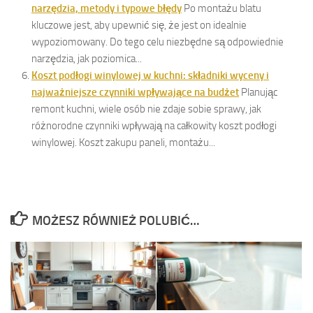
narzędzia, metody i typowe błędy
Po montażu blatu
kluczowe jest, aby upewnić się, że jest on idealnie
wypoziomowany. Do tego celu niezbędne są odpowiednie
narzędzia, jak poziomica...
Koszt podłogi winylowej w kuchni: składniki wyceny i
najważniejsze czynniki wpływające na budżet
Planując
remont kuchni, wiele osób nie zdaje sobie sprawy, jak
różnorodne czynniki wpływają na całkowity koszt podłogi
winylowej. Koszt zakupu paneli, montażu...
MOŻESZ RÓWNIEŻ POLUBIĆ…