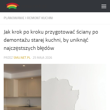
Skip to content
PLANOWANIE I REMONT KUCHNI
Jak krok po kroku przygotować ściany po
demontażu starej kuchni, by uniknąć
najczęstszych błędów
PRZEZ
SMU.NET.PL
·
25 MAJA 2026