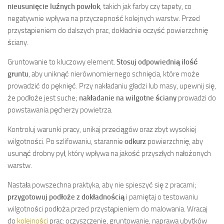
nieusunięcie luźnych powłok
, takich jak farby czy tapety, co
negatywnie wpływa na przyczepność kolejnych warstw. Przed
przystąpieniem do dalszych prac, dokładnie oczyść powierzchnię
ściany.
Gruntowanie to kluczowy element.
Stosuj odpowiednią ilość
gruntu
, aby uniknąć nierównomiernego schnięcia, które może
prowadzić do pęknięć. Przy nakładaniu gładzi lub masy, upewnij się,
że podłoże jest suche;
nakładanie na wilgotne ściany
prowadzi do
powstawania pęcherzy powietrza.
Kontroluj warunki pracy, unikaj przeciągów oraz zbyt wysokiej
wilgotności. Po szlifowaniu, starannie
odkurz
powierzchnię, aby
usunąć drobny pył, który wpływa na jakość przyszłych nałożonych
warstw.
Nastała powszechna praktyka, aby nie spieszyć się z pracami;
przygotowuj podłoże z dokładnością
i pamiętaj o testowaniu
wilgotności podłoża przed przystąpieniem do malowania. Wracaj
do
kolejności
prac: oczyszczenie, gruntowanie, naprawa ubytków