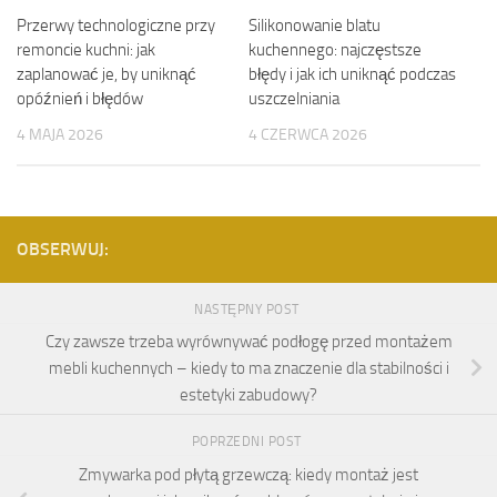
Przerwy technologiczne przy
Silikonowanie blatu
remoncie kuchni: jak
kuchennego: najczęstsze
zaplanować je, by uniknąć
błędy i jak ich uniknąć podczas
opóźnień i błędów
uszczelniania
4 MAJA 2026
4 CZERWCA 2026
OBSERWUJ:
NASTĘPNY POST
Czy zawsze trzeba wyrównywać podłogę przed montażem
mebli kuchennych – kiedy to ma znaczenie dla stabilności i
estetyki zabudowy?
POPRZEDNI POST
Zmywarka pod płytą grzewczą: kiedy montaż jest