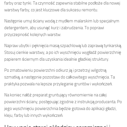
farby oraz tynki. Ta czynność zapewnia stabilne podłoże dla nowej
warstwy farby, co jest kluczowe dla sukcesu remontu.
Następnie umyj ściany wodą z mydłem malarskim lub specjalnym
detergentem, aby usunąć kurz i zabrudzenia. To poprawi
przyczepność kolejnych warstw.
Napraw ubytki i pęknięcia masą szpachlową lub zaprawą tynkarską.
Stosuj cienkie warstwy, a po ich wyschnięciu wygładź powierzchnię
papierem ściernym dla uzyskania idealnie gładkiej struktury.
Po zmatowieniu powierzchni odkurz ją i przetrzyj wilgotną
szmatką, a następnie pozostaw do całkowitego wyschnięcia. Ta
praktyka pozwala na lepsze przyleganie gruntów i wykończeń.
Na koniec nałóż preparat gruntujący równomiernie na całej
powierzchni ściany, postępując zgodnie z instrukcją producenta. Po
jego wyschnięciu powierzchnia będzie gotowa do aplikacji gładzi,
kleju, farby lub innych wykończeń.