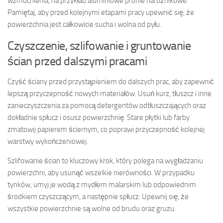
wzmocnienia, na przykład aluminiowe profile narożnikowe.
Pamiętaj, aby przed kolejnymi etapami pracy upewnić się, że
powierzchnia jest całkowicie sucha i wolna od pyłu.
Czyszczenie, szlifowanie i gruntowanie
ścian przed dalszymi pracami
Czyść ściany przed przystąpieniem do dalszych prac, aby zapewnić
lepszą przyczepność nowych materiałów. Usuń kurz, tłuszcz i inne
zanieczyszczenia za pomocą detergentów odtłuszczających oraz
dokładnie spłucz i osusz powierzchnię. Stare płytki lub farby
zmatowij papierem ściernym, co poprawi przyczepność kolejnej
warstwy wykończeniowej.
Szlifowanie ścian to kluczowy krok, który polega na wygładzaniu
powierzchni, aby usunąć wszelkie nierówności. W przypadku
tynków, umyj je wodą z mydłem malarskim lub odpowiednim
środkiem czyszczącym, a następnie spłucz. Upewnij się, że
wszystkie powierzchnie są wolne od brudu oraz gruzu.