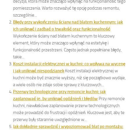
decyzja, która może znacząco wpłynąć na funkcjonalność tego
pomieszczenia. Warto rozważyć tę opcję podczas remontu,
szczególnie...
Błędy przy wykończeniu ściany nad blatem kuchennym: jak
ich uniknąć i zadbać o trwałość oraz funkcjonalność
Wykończenie ściany nad blatem kuchennym to kluczowy
element, który może znacząco wpłynąć na estetykę i
funkcjonalność przestrzeni. Często jednak popełniane błędy,
takie...
Koszt instalacji elektrycznej w kuchni: co wpływa na wycenę
i jak uniknąć niespodzianek
Koszt instalacji elektrycznej w
kuchni może być znacznie wyższy, niż się początkowo wydaje,
a wiele osób nie zdaje sobie sprawy z kluczowych...
Przerwy technologiczne przy remoncie kuchni: jak
zaplanować je, by uniknąć opóźnień i błędów
Przy remoncie
kuchni, niewłaściwe zaplanowanie przerw technologicznych
może prowadzić do frustracji i opóźnień. Kluczowe jest, aby te
przerwy były starannie uwzględnione w...
Jak dokładnie sprawdzić i wypoziomować blat po montażu: