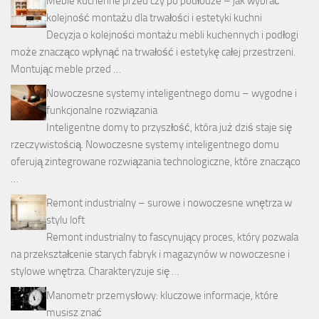
Meble kuchenne przed czy po podłodze – jak wybrać
kolejność montażu dla trwałości i estetyki kuchni
Decyzja o kolejności montażu mebli kuchennych i podłogi
może znacząco wpłynąć na trwałość i estetykę całej przestrzeni.
Montując meble przed …
Nowoczesne systemy inteligentnego domu – wygodne i
funkcjonalne rozwiązania
Inteligentne domy to przyszłość, która już dziś staje się
rzeczywistością. Nowoczesne systemy inteligentnego domu
oferują zintegrowane rozwiązania technologiczne, które znacząco
…
Remont industrialny – surowe i nowoczesne wnętrza w
stylu loft
Remont industrialny to fascynujący proces, który pozwala
na przekształcenie starych fabryk i magazynów w nowoczesne i
stylowe wnętrza. Charakteryzuje się …
Manometr przemysłowy: kluczowe informacje, które
musisz znać