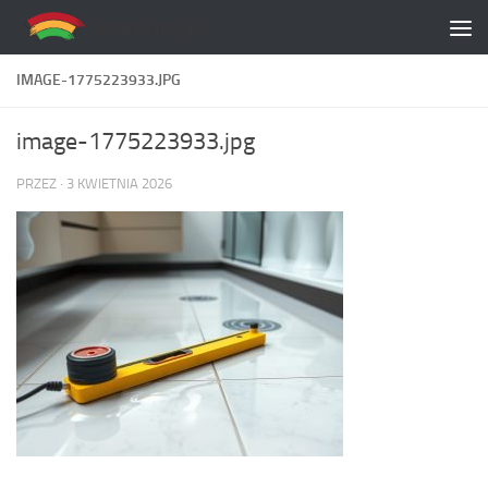
Skip to content
IMAGE-1775223933.JPG
image-1775223933.jpg
PRZEZ
·
3 KWIETNIA 2026