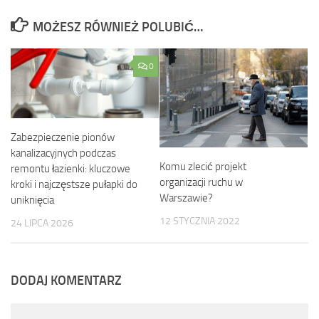
MOŻESZ RÓWNIEŻ POLUBIĆ…
0
Zabezpieczenie pionów
kanalizacyjnych podczas
Komu zlecić projekt
remontu łazienki: kluczowe
organizacji ruchu w
kroki i najczęstsze pułapki do
Warszawie?
uniknięcia
12 STYCZNIA 2022
24 LIPCA 2026
DODAJ KOMENTARZ