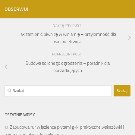
OBSERWUJ:
NASTĘPNY POST
Jak zamienić piwnicę w winiarnię – przyjemność dla
wielbicieli wina
POPRZEDNI POST
Budowa solidnego ogrodzenia – poradnik dla
początkujących
Szukaj:
OSTATNIE WPISY
Zabudowa rur w łazience płytami g-k: praktyczne wskazówki i
najczęstsze błędy do uniknięcia