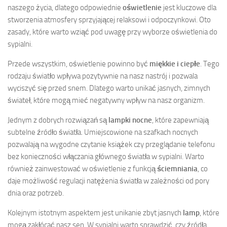
naszego życia, dlatego odpowiednie
oświetlenie
jest kluczowe dla
stworzenia atmosfery sprzyjającej relaksowi i odpoczynkowi. Oto
zasady, które warto wziąć pod uwagę przy wyborze oświetlenia do
sypialni.
Przede wszystkim, oświetlenie powinno być
miękkie i ciepłe
. Tego
rodzaju światło wpływa pozytywnie na nasz nastrój i pozwala
wyciszyć się przed snem. Dlatego warto unikać jasnych, zimnych
świateł, które mogą mieć negatywny wpływ na nasz organizm.
Jednym z dobrych rozwiązań są
lampki nocne
, które zapewniają
subtelne źródło światła. Umiejscowione na szafkach nocnych
pozwalają na wygodne czytanie książek czy przeglądanie telefonu
bez konieczności włączania głównego światła w sypialni. Warto
również zainwestować w oświetlenie z funkcją
ściemniania
, co
daje możliwość regulacji natężenia światła w zależności od pory
dnia oraz potrzeb.
Kolejnym istotnym aspektem jest unikanie zbyt jasnych
lamp
, które
mogą zakłócać nasz sen. W sypialni warto sprawdzić, czy źródła