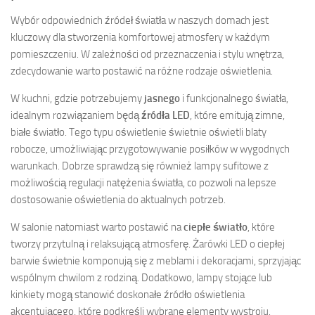
Wybór odpowiednich źródeł światła w naszych domach jest
kluczowy dla stworzenia komfortowej atmosfery w każdym
pomieszczeniu. W zależności od przeznaczenia i stylu wnętrza,
zdecydowanie warto postawić na różne rodzaje oświetlenia.
W kuchni, gdzie potrzebujemy
jasnego
i funkcjonalnego światła,
idealnym rozwiązaniem będą
źródła LED
, które emitują zimne,
białe światło. Tego typu oświetlenie świetnie oświetli blaty
robocze, umożliwiając przygotowywanie posiłków w wygodnych
warunkach. Dobrze sprawdzą się również lampy sufitowe z
możliwością regulacji natężenia światła, co pozwoli na lepsze
dostosowanie oświetlenia do aktualnych potrzeb.
W salonie natomiast warto postawić na
ciepłe światło
, które
tworzy przytulną i relaksującą atmosferę. Żarówki LED o ciepłej
barwie świetnie komponują się z meblami i dekoracjami, sprzyjając
wspólnym chwilom z rodziną. Dodatkowo, lampy stojące lub
kinkiety mogą stanowić doskonałe źródło oświetlenia
akcentującego, które podkreśli wybrane elementy wystroju.