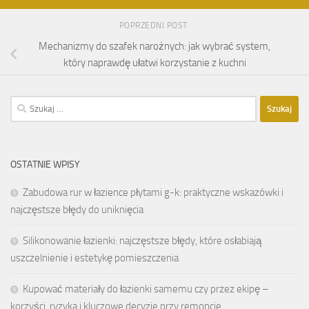
POPRZEDNI POST
Mechanizmy do szafek narożnych: jak wybrać system,
który naprawdę ułatwi korzystanie z kuchni
Szukaj:
OSTATNIE WPISY
Zabudowa rur w łazience płytami g-k: praktyczne wskazówki i
najczęstsze błędy do uniknięcia
Silikonowanie łazienki: najczęstsze błędy, które osłabiają
uszczelnienie i estetykę pomieszczenia
Kupować materiały do łazienki samemu czy przez ekipę –
korzyści, ryzyka i kluczowe decyzje przy remoncie