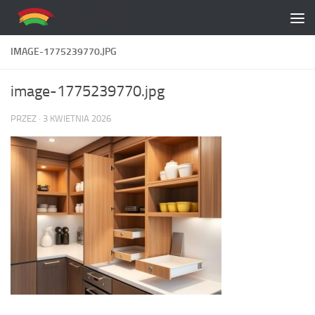
Skip to content
IMAGE-1775239770.JPG
image-1775239770.jpg
PRZEZ
·
3 KWIETNIA 2026