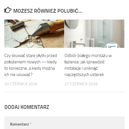
MOŻESZ RÓWNIEŻ POLUBIĆ…
Czy skuwać stare płytki przed
Odbiór białego montażu w
położeniem nowych — kiedy
łazience: jak sprawdzić
to konieczne, a kiedy można
instalacje i uniknąć
ich nie usuwać?
najczęstszych usterek
20 CZERWCA 2026
27 CZERWCA 2026
DODAJ KOMENTARZ
Komentarz
*