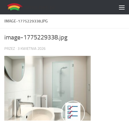
Skip to content
IMAGE-1775229338.JPG
image-1775229338.jpg
PRZEZ
·
3 KWIETNIA 2026