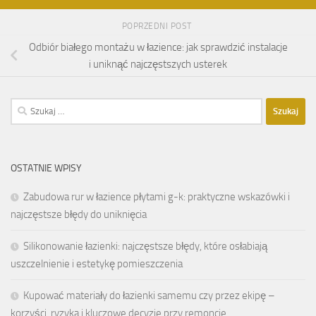
POPRZEDNI POST
Odbiór białego montażu w łazience: jak sprawdzić instalacje
i uniknąć najczęstszych usterek
Szukaj:
OSTATNIE WPISY
Zabudowa rur w łazience płytami g-k: praktyczne wskazówki i
najczęstsze błędy do uniknięcia
Silikonowanie łazienki: najczęstsze błędy, które osłabiają
uszczelnienie i estetykę pomieszczenia
Kupować materiały do łazienki samemu czy przez ekipę –
korzyści, ryzyka i kluczowe decyzje przy remoncie