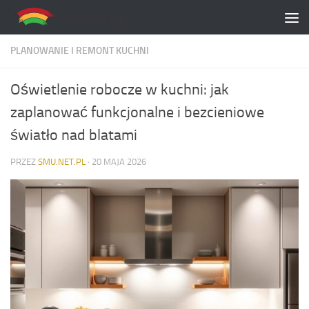
Skip to content
PLANOWANIE I REMONT KUCHNI
Oświetlenie robocze w kuchni: jak
zaplanować funkcjonalne i bezcieniowe
światło nad blatami
PRZEZ
SMU.NET.PL
·
20 MAJA 2026