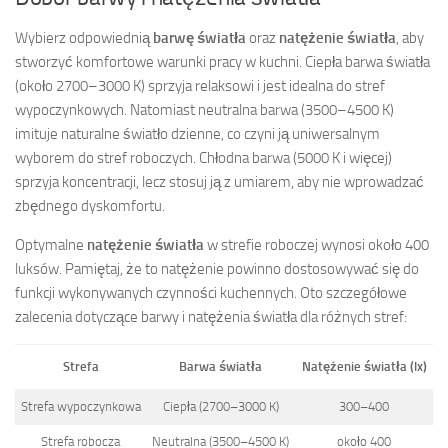
Wybierz odpowiednią
barwę światła
oraz
natężenie światła
, aby
stworzyć komfortowe warunki pracy w kuchni. Ciepła barwa światła
(około 2700–3000 K) sprzyja relaksowi i jest idealna do stref
wypoczynkowych. Natomiast neutralna barwa (3500–4500 K)
imituje naturalne światło dzienne, co czyni ją uniwersalnym
wyborem do stref roboczych. Chłodna barwa (5000 K i więcej)
sprzyja koncentracji, lecz stosuj ją z umiarem, aby nie wprowadzać
zbędnego dyskomfortu.
Optymalne
natężenie światła
w strefie roboczej wynosi około 400
luksów. Pamiętaj, że to natężenie powinno dostosowywać się do
funkcji wykonywanych czynności kuchennych. Oto szczegółowe
zalecenia dotyczące barwy i natężenia światła dla różnych stref:
Strefa
Barwa światła
Natężenie światła (lx)
Strefa wypoczynkowa
Ciepła (2700–3000 K)
300–400
Strefa robocza
Neutralna (3500–4500 K)
około 400