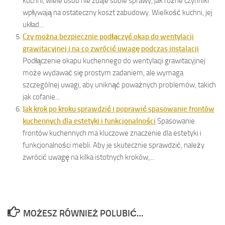
kuchni, wiele osób nie zdaje sobie sprawy, jak różne czynniki
wpływają na ostateczny koszt zabudowy. Wielkość kuchni, jej
układ...
Czy można bezpiecznie podłączyć okap do wentylacji
grawitacyjnej i na co zwrócić uwagę podczas instalacji
Podłączenie okapu kuchennego do wentylacji grawitacyjnej
może wydawać się prostym zadaniem, ale wymaga
szczególnej uwagi, aby uniknąć poważnych problemów, takich
jak cofanie...
Jak krok po kroku sprawdzić i poprawić spasowanie frontów
kuchennych dla estetyki i funkcjonalności
Spasowanie
frontów kuchennych ma kluczowe znaczenie dla estetyki i
funkcjonalności mebli. Aby je skutecznie sprawdzić, należy
zwrócić uwagę na kilka istotnych kroków,...
MOŻESZ RÓWNIEŻ POLUBIĆ…