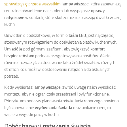
sprawdzą się przede wszystkim
lampy wiszące
, które zapewniają
centralne oświetlenie nad stołem lub wyspą oraz
oprawy
natynkowe
w sufitach, które skutecznie rozpraszają światło w całej
kuchni.
Oświetlenie podszafkowe, w formie
taśm LED
, jest najczęściej
stosowanym rozwiązaniem do doświetlania blatów kuchennych.
Umieść je pod górnymi szafkami, aby zwiększyć
komfort
i
bezpieczeństwo
podczas przygotowywania posiłków. Warto
również rozważyć zastosowanie kilku źródeł światła w różnych
strefach, co umożliwi dostosowanie natężenia do aktualnych
potrzeb.
Kiedy wybierasz
lampy wiszące
, zwróć uwagę na ich wysokość
montażu, aby nie ograniczały przestrzeni i były funkcjonalne.
Priorytetem podczas planowania oświetlenia roboczego powinno
być zapewnienie
wyrównania światła
oraz unikanie cieni, co
wspiera wygodę pracy w kuchni.
Dobór barwy i natężenia światła