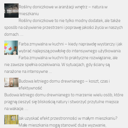
Rośliny doniczkowe w aranżacji wnętrz – natura w
mieszkaniu
Rośliny doniczkowe to nie tylko modny dodatek, ale także
sposób na ożywienie przestrzeni i poprawę jakości życia w naszych
domach. …
Farba zmywalna w kuchni – kiedy naprawdę wystarczy i jak
wybrać najlepszą powłokę do intensywnego użytkowania
Farba zmywalna w kuchni to praktyczne rozwiązanie, ale
nie zawsze spełnia oczekiwania. W sytuacjach, gdy ściany są
narażone na intensywne …
Budowa letniego domu drewnianego – koszt, czas i
efektywność
Budowa letniego domu drewnianego to marzenie wielu osób, które
pragną cieszyć się bliskością natury i stworzyć przytulne miejsce
na wakacje. …
Jak uzyskać efekt przestronności w małym mieszkaniu?
Małe mieszkania mogą stanowić duże wyzwanie,