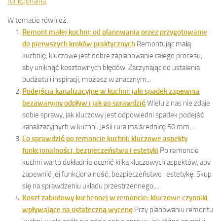
funkcjonalna
.
W temacie również:
Remont małej kuchni: od planowania przez przygotowanie
do pierwszych kroków praktycznych
Remontując małą
kuchnię, kluczowe jest dobre zaplanowanie całego procesu,
aby uniknąć kosztownych błędów. Zaczynając od ustalenia
budżetu i inspiracji, możesz w znacznym...
Podejścia kanalizacyjne w kuchni: jaki spadek zapewnia
bezawaryjny odpływ i jak go sprawdzić
Wielu z nas nie zdaje
sobie sprawy, jak kluczowy jest odpowiedni spadek podejść
kanalizacyjnych w kuchni. Jeśli rura ma średnicę 50 mm,...
Co sprawdzić po remoncie kuchni: kluczowe aspekty
funkcjonalności, bezpieczeństwa i estetyki
Po remoncie
kuchni warto dokładnie ocenić kilka kluczowych aspektów, aby
zapewnić jej funkcjonalność, bezpieczeństwo i estetykę. Skup
się na sprawdzeniu układu przestrzennego,...
Koszt zabudowy kuchennej w remoncie: kluczowe czynniki
wpływające na ostateczną wycenę
Przy planowaniu remontu