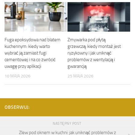
Fuga epoksydowa nad blatem
Zmywarka pod płytą
kuchennym: kiedy warto
grzewczą: kiedy montaż jest
wybrać ją zamiast fugi
ryzykowny i jak uniknąć
cementowej i na co zwrócić
problemów z wentylacją i
uwagę przy aplikacji
gwarancją
10 MAJA 2026
25 MAJA 2026
OBSERWUJ:
NASTĘPNY POST
Zlew pod oknem w kuchni: jak uniknąć problemów z