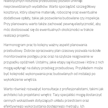
realistycznych kosztów przebudowy pozwoli uniknąć
nieprzewidzianych wydatków. Warto sporządzić szczegółowy
kosztorys, który obejmie materiały, robociznę oraz ewentualne
dodatkowe opłaty, takie jak pozwolenia budowlane czy inspekcje.
Przy planowaniu warto także zachować pewną elastyczność, aby
móc dostosować się do ewentualnych okoliczności w trakcie
realizacji projektu.
Harmonogram prac to kolejny ważny aspekt planowania
przebudowy. Dobrze opracowany plan czasowy pozwala na ścisłe
monitorowanie postępu prac oraz na szybsze reagowanie w
przypadku opóźnień. Ustalmy, jakie etapy są kluczowe i które z nich
mogą wpłynąć na dalszy przebieg przebudowy. Przykładem może
być kolejność wykonywania prac budowlanych od instalacji po
wykończenie wnętrza.
Warto również rozważyć konsultacje z profesjonalistami, takimi jak
architekci lub projektanci wnętrz. Tacy specjaliści mogą dostarczyć
cennych wskazówek dotyczących układu przestrzeni oraz
efektywnego wykorzystania dostępnego metrażu. Ich