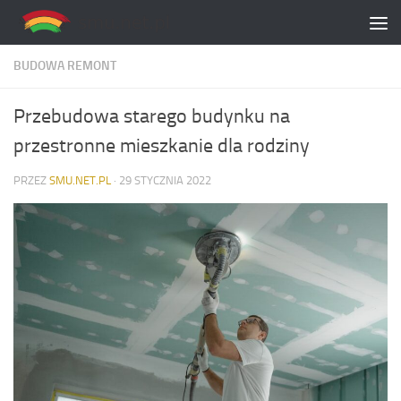
Skip to content
BUDOWA REMONT
Przebudowa starego budynku na
przestronne mieszkanie dla rodziny
PRZEZ
SMU.NET.PL
·
29 STYCZNIA 2022