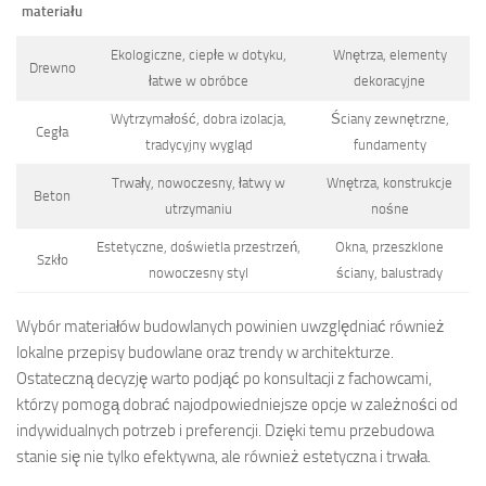
materiału
Ekologiczne, ciepłe w dotyku,
Wnętrza, elementy
Drewno
łatwe w obróbce
dekoracyjne
Wytrzymałość, dobra izolacja,
Ściany zewnętrzne,
Cegła
tradycyjny wygląd
fundamenty
Trwały, nowoczesny, łatwy w
Wnętrza, konstrukcje
Beton
utrzymaniu
nośne
Estetyczne, doświetla przestrzeń,
Okna, przeszklone
Szkło
nowoczesny styl
ściany, balustrady
Wybór materiałów budowlanych powinien uwzględniać również
lokalne przepisy budowlane oraz trendy w architekturze.
Ostateczną decyzję warto podjąć po konsultacji z fachowcami,
którzy pomogą dobrać najodpowiedniejsze opcje w zależności od
indywidualnych potrzeb i preferencji. Dzięki temu przebudowa
stanie się nie tylko efektywna, ale również estetyczna i trwała.