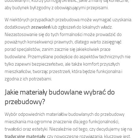
budowlanym, którzy pomogą określić, jakie zmiany są konieczne,
aby budynek był zgodny z obowiązującymi przepisami.
W niektórych przypadkach przebudowa może wymagać uzyskania
dodatkowych
zezwoleń
lub zgłoszeń do lokalnych władz.
Niezastosowanie się do tych formalności może prowadzić do
poważnych konsekwencji prawnych, dlatego warto zasięgnąć
porad specjalistów, zanim zacznie się jakiekolwiek prace
budowlane. Przemyślane podejście do aspektów technicznych nie
tylko zapewni bezpieczeństwo, ale także komfort przyszłych
mieszkańców, tworząc przestrzeń, która będzie funkcjonalna i
zgodna z ich potrzebami.
Jakie materiały budowlane wybrać do
przebudowy?
Wybór odpowiednich materiałów budowlanych do przebudowy
mieszkania ma ogromne znaczenie dla jego funkcjonalności,
trwałości oraz estetyki. Niezależnie od tego, czy decydujemy się na
tradycyjne materiały
, czy nowoczesne rozwiązania, kluczowe jest,