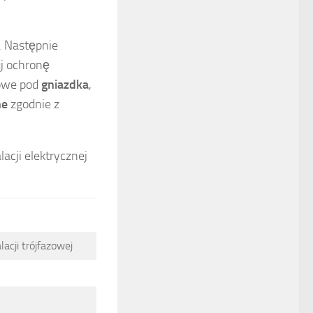
. Następnie
uj ochronę
żowe pod
gniazdka
,
ne
zgodnie z
acji elektrycznej
acji trójfazowej