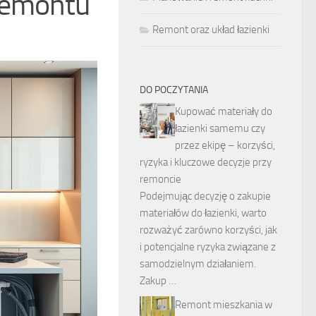
remontu
Remont oraz układ łazienki
DO POCZYTANIA
Kupować materiały do
łazienki samemu czy
przez ekipę – korzyści,
ryzyka i kluczowe decyzje przy
remoncie
Podejmując decyzję o zakupie
materiałów do łazienki, warto
rozważyć zarówno korzyści, jak
i potencjalne ryzyka związane z
samodzielnym działaniem.
Zakup …
Remont mieszkania w