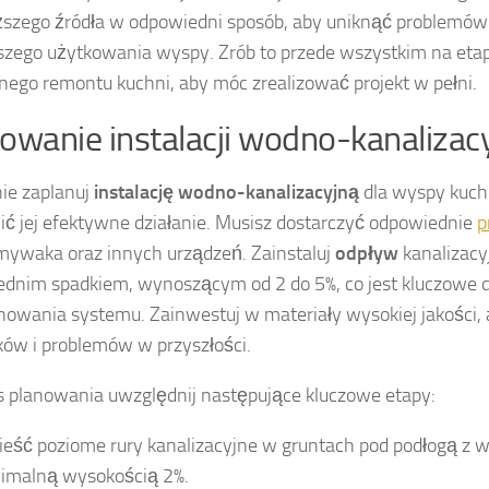
iższego źródła w odpowiedni sposób, aby uniknąć problemów
szego użytkowania wyspy. Zrób to przede wszystkim na eta
nego remontu kuchni, aby móc zrealizować projekt w pełni.
owanie instalacji wodno-kanalizacy
ie zaplanuj
instalację wodno-kanalizacyjną
dla wyspy kuch
ć jej efektywne działanie. Musisz dostarczyć odpowiednie
p
ywaka oraz innych urządzeń. Zainstaluj
odpływ
kanalizacy
dnim spadkiem, wynoszącym od 2 do 5%, co jest kluczowe 
nowania systemu. Zainwestuj w materiały wysokiej jakości,
ków i problemów w przyszłości.
 planowania uwzględnij następujące kluczowe etapy:
eść poziome rury kanalizacyjne w gruntach pod podłogą z
imalną wysokością 2%.