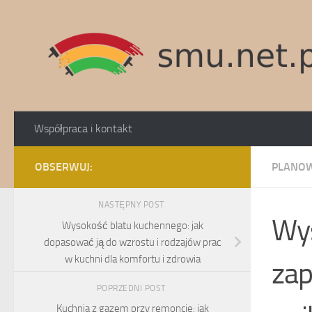
Skip to content
Współpraca i kontakt
OBSERWUJ:
PLANOW
NASTĘPNY POST
Wys
Wysokość blatu kuchennego: jak
dopasować ją do wzrostu i rodzajów prac
w kuchni dla komfortu i zdrowia
zap
POPRZEDNI POST
Kuchnia z gazem przy remoncie: jak