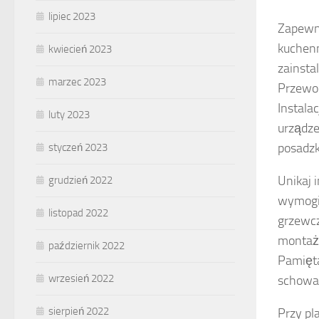
lipiec 2023
Zapewn
kuchenn
kwiecień 2023
zainsta
marzec 2023
Przewod
Instalac
luty 2023
urządze
posadzk
styczeń 2023
Unikaj 
grudzień 2022
wymogi 
listopad 2022
grzewcz
montaż
październik 2022
Pamięta
wrzesień 2022
schowan
sierpień 2022
Przy pl