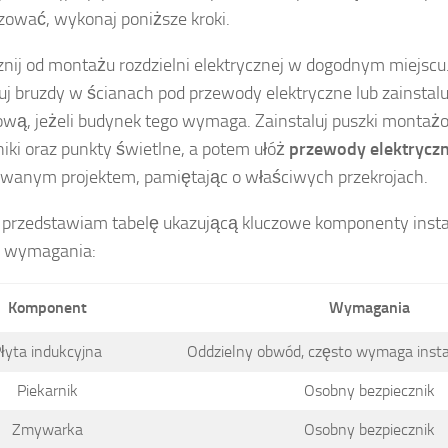
zować, wykonaj poniższe kroki.
nij od montażu rozdzielni elektrycznej w dogodnym miejscu
uj bruzdy w ścianach pod przewody elektryczne lub zainstal
wą, jeżeli budynek tego wymaga. Zainstaluj puszki monta
iki oraz punkty świetlne, a potem ułóż
przewody elektrycz
wanym projektem, pamiętając o właściwych przekrojach.
 przedstawiam tabelę ukazującą kluczowe komponenty instal
h wymagania:
Komponent
Wymagania
łyta indukcyjna
Oddzielny obwód, często wymaga instal
Piekarnik
Osobny bezpiecznik
Zmywarka
Osobny bezpiecznik