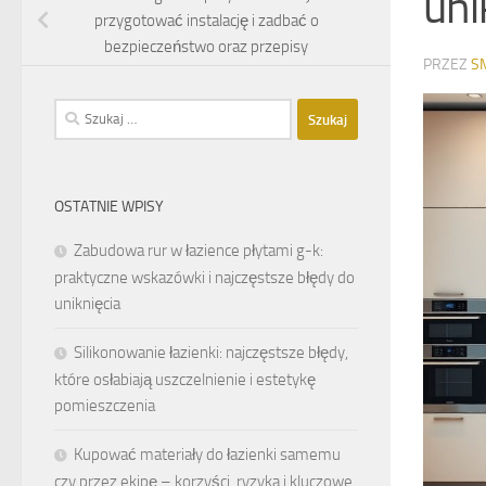
uni
przygotować instalację i zadbać o
bezpieczeństwo oraz przepisy
PRZEZ
S
Szukaj:
OSTATNIE WPISY
Zabudowa rur w łazience płytami g-k:
praktyczne wskazówki i najczęstsze błędy do
uniknięcia
Silikonowanie łazienki: najczęstsze błędy,
które osłabiają uszczelnienie i estetykę
pomieszczenia
Kupować materiały do łazienki samemu
czy przez ekipę – korzyści, ryzyka i kluczowe