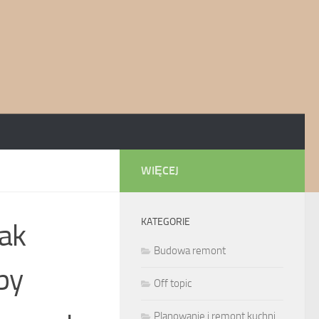
WIĘCEJ
KATEGORIE
jak
Budowa remont
by
Off topic
Planowanie i remont kuchni