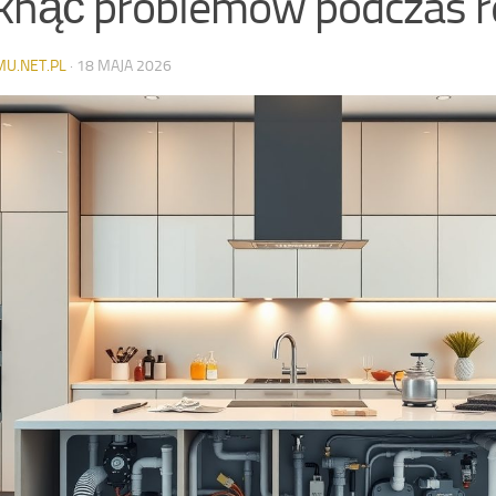
knąć problemów podczas 
MU.NET.PL
·
18 MAJA 2026