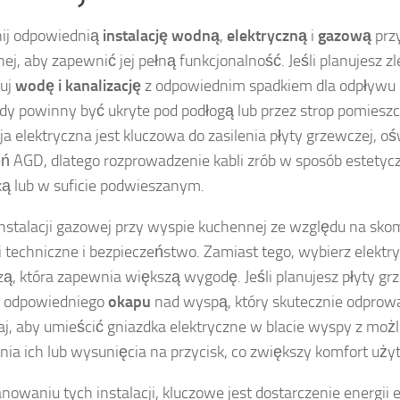
ij odpowiednią
instalację wodną
,
elektryczną
i
gazową
prz
ej, aby zapewnić jej pełną funkcjonalność. Jeśli planujesz 
luj
wodę i kanalizację
z odpowiednim spadkiem dla odpływu 
y powinny być ukryte pod podłogą lub przez strop pomieszc
ja elektryczna jest kluczowa do zasilenia płyty grzewczej, oś
ń AGD, dlatego rozprowadzenie kabli zrób w sposób estetyczn
ą lub w suficie podwieszanym.
instalacji gazowej przy wyspie kuchennej ze względu na sk
techniczne i bezpieczeństwo. Zamiast tego, wybierz elektr
ą, która zapewnia większą wygodę. Jeśli planujesz płyty gr
 odpowiedniego
okapu
nad wyspą, który skutecznie odprowa
j, aby umieścić gniazdka elektryczne w blacie wyspy z moż
ia ich lub wysunięcia na przycisk, co zwiększy komfort uży
anowaniu tych instalacji, kluczowe jest dostarczenie energii 