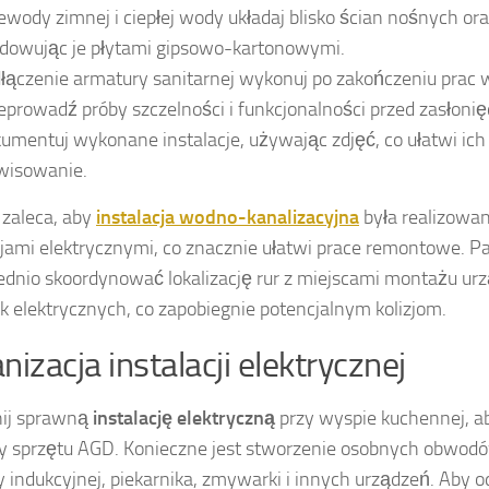
ewody zimnej i ciepłej wody układaj blisko ścian nośnych or
dowując je płytami gipsowo-kartonowymi.
łączenie armatury sanitarnej wykonuj po zakończeniu prac
eprowadź próby szczelności i funkcjonalności przed zasłonięc
umentuj wykonane instalacje, używając zdjęć, co ułatwi ich
wisowanie.
 zaleca, aby
instalacja wodno-kanalizacyjna
była realizowa
cjami elektrycznymi, co znacznie ułatwi prace remontowe. P
dnio skoordynować lokalizację rur z miejscami montażu ur
k elektrycznych, co zapobiegnie potencjalnym kolizjom.
nizacja instalacji elektrycznej
ij sprawną
instalację elektryczną
przy wyspie kuchennej, a
y sprzętu AGD. Konieczne jest stworzenie osobnych obwod
ty indukcyjnej, piekarnika, zmywarki i innych urządzeń. Aby 