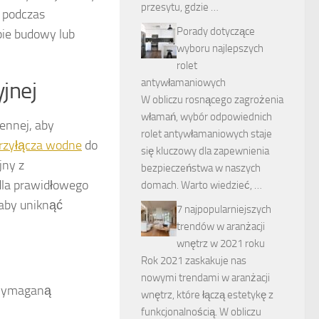
przesytu, gdzie …
 podczas
Porady dotyczące
pie budowy lub
wyboru najlepszych
rolet
antywłamaniowych
jnej
W obliczu rosnącego zagrożenia
włamań, wybór odpowiednich
ennej, aby
rolet antywłamaniowych staje
rzyłącza wodne
do
się kluczowy dla zapewnienia
jny z
bezpieczeństwa w naszych
dla prawidłowego
domach. Warto wiedzieć, …
 aby uniknąć
7 najpopularniejszych
trendów w aranżacji
wnętrz w 2021 roku
Rok 2021 zaskakuje nas
nowymi trendami w aranżacji
 wymaganą
wnętrz, które łączą estetykę z
funkcjonalnością. W obliczu