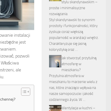
stylu skandynawskim –
proste i minimalisyczne
rozwiązania
Styl skandynawski to synonim
prostoty i funkcjonalności, który
zyskuje coraz większą
wanie instalacji
popularność w aranżacji wnętrz.
niezbędne jest
Charakteryzuje się jasną
yzwaniem.
kolorystyką oraz …
nizować, pozwoli
Jak stworzyć przytulną
. Właściwa
atmosferę w
strzeni, ale
mieszkaniu?
Przytulna atmosfera w
iu.
mieszkaniu to marzenie wielu z
nas, które znacząco wpływa na
nasze samopoczucie i jakość
uchennej?
codziennego życia. W …
Wentylacja w kuchni –