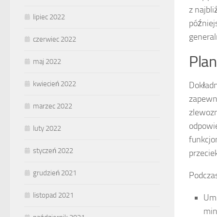
z najbl
lipiec 2022
później
general
czerwiec 2022
Plan
maj 2022
kwiecień 2022
Dokładn
zapewni
marzec 2022
zlewozm
odpowie
luty 2022
funkcjo
styczeń 2022
przecie
grudzień 2021
Podczas
listopad 2021
Umi
min