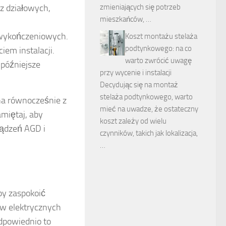
az działowych,
zmieniających się potrzeb
mieszkańców, …
 wykończeniowych.
Koszt montażu stelaża
podtynkowego: na co
iem instalacji.
warto zwrócić uwagę
 późniejsze
przy wycenie i instalacji
Decydując się na montaż
stelaża podtynkowego, warto
na równocześnie z
mieć na uwadze, że ostateczny
amiętaj, aby
koszt zależy od wielu
ządzeń AGD i
czynników, takich jak lokalizacja,
…
by zaspokoić
ów elektrycznych
odpowiednio to