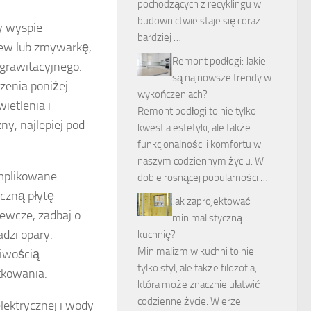
pochodzących z recyklingu w
budownictwie staje się coraz
y wyspie
bardziej …
zlew lub zmywarkę,
Remont podłogi: Jakie
grawitacyjnego.
są najnowsze trendy w
zenia poniżej.
wykończeniach?
wietlenia i
Remont podłogi to nie tylko
y, najlepiej pod
kwestia estetyki, ale także
funkcjonalności i komfortu w
naszym codziennym życiu. W
omplikowane
dobie rosnącej popularności …
yczną płytę
Jak zaprojektować
zewcze, zadbaj o
minimalistyczną
dzi opary.
kuchnię?
Minimalizm w kuchni to nie
liwością
tylko styl, ale także filozofia,
tkowania.
która może znacznie ułatwić
codzienne życie. W erze
elektrycznej i wody