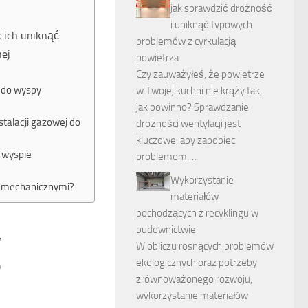
jak sprawdzić drożność
i uniknąć typowych
k ich uniknąć
problemów z cyrkulacją
nej
powietrza
Czy zauważyłeś, że powietrze
j do wyspy
w Twojej kuchni nie krąży tak,
jak powinno? Sprawdzanie
stalacji gazowej do
drożności wentylacji jest
kluczowe, aby zapobiec
a wyspie
problemom …
Wykorzystanie
i mechanicznymi?
materiałów
pochodzących z recyklingu w
,
budownictwie
W obliczu rosnących problemów
e
ekologicznych oraz potrzeby
zrównoważonego rozwoju,
wykorzystanie materiałów