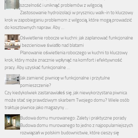
szczelność i uniknąć problemów z wilgocią
Zastosowanie hydroizolacji w prysznicu walk-in to kluczowy
krok w zapobieganiu problemom z wilgocią, które mogą prowadzić
do kosztownych napraw. Aby …
Oświetlenie robocze w kuchni: jak zaplanować funkcjonalne
i bezcieniowe światło nad blatami
Planowanie oświetlenia roboczego w kuchni to kluczowy
krok, który może znacznie wpłynąć na komfort i efektywność
pracy. Aby uzyskać funkcjonalne …
Jak zamienić piwnicę w funkcjonalne i przytulne
pomieszczenie?
Czy kiedykolwiek zastanawiałeś się, jak niewykorzystana piwnica
może stać się prawdziwym skarbem Twojego domu? Wiele osób
traktuje piwnice jako magazyny …
Budowa domu murowanego: Zalety i praktyczne porady
Budowa domu murowanego to jedno z najpopularniejszych
rozwiązań w polskim budownictwie, które cieszy się