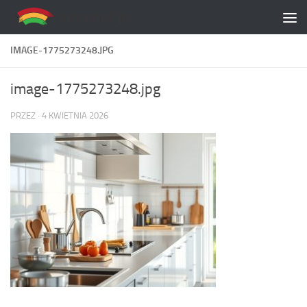
Skip to content
IMAGE-1775273248.JPG
image-1775273248.jpg
PRZEZ
·
4 KWIETNIA 2026