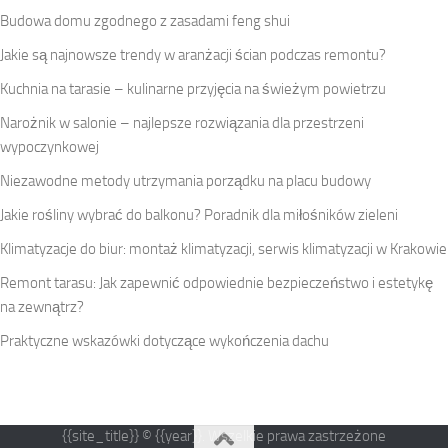
Budowa domu zgodnego z zasadami feng shui
Jakie są najnowsze trendy w aranżacji ścian podczas remontu?
Kuchnia na tarasie – kulinarne przyjęcia na świeżym powietrzu
Narożnik w salonie – najlepsze rozwiązania dla przestrzeni
wypoczynkowej
Niezawodne metody utrzymania porządku na placu budowy
Jakie rośliny wybrać do balkonu? Poradnik dla miłośników zieleni
Klimatyzacje do biur: montaż klimatyzacji, serwis klimatyzacji w Krakowie
Remont tarasu: Jak zapewnić odpowiednie bezpieczeństwo i estetykę
na zewnątrz?
Praktyczne wskazówki dotyczące wykończenia dachu
{{site_title}} © {{year}}. Wszelkie prawa zastrzeżone