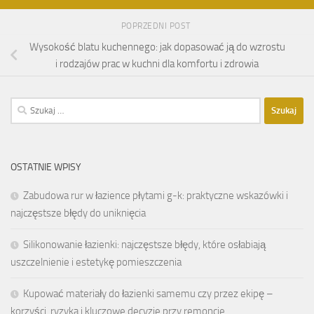
POPRZEDNI POST
Wysokość blatu kuchennego: jak dopasować ją do wzrostu
i rodzajów prac w kuchni dla komfortu i zdrowia
Szukaj:
OSTATNIE WPISY
Zabudowa rur w łazience płytami g-k: praktyczne wskazówki i
najczęstsze błędy do uniknięcia
Silikonowanie łazienki: najczęstsze błędy, które osłabiają
uszczelnienie i estetykę pomieszczenia
Kupować materiały do łazienki samemu czy przez ekipę –
korzyści, ryzyka i kluczowe decyzje przy remoncie