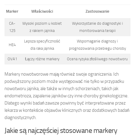
Marker
Właściwości
Zastosowanie
CA-
Wysoki poziom u kobiet
Wykorzystanie do diagnostyki i
125
z rakiem jajnika
monitorowania terapii
Lepsza specyficzność
Wspomaganie diagnozy i
HE4
dla raka jajnika
prognozowania przebiegu choroby
OVA1
Łączy różne markery
Ocena ryzyka złośliwego nowotworu
Markery nowotworowe mają również swoje ograniczenia. Ich
podwyższony poziom może występować nie tylko w przypadku
nowotworu jajnika, ale także w innych schorzeniach, takich jak
endometrioza, zapalenie jajników czy inne choroby ginekologiczne.
Dlatego wyniki badań zawsze powinny być interpretowane przez
lekarza w kontekście objawów klinicznych oraz dodatkowych badań
diagnostycznych.
Jakie są najczęściej stosowane markery