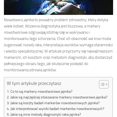
Nowotwory jajnika to poważny problem zdrowotny, który dotyka
wiele kobiet. Wczesna diagnostyka jest kluczowa, a markery
nowotworowe odgrywają istotną rolę w wykrywaniu i
monitorowaniu tego schorzenia. Choć ich obecność we krwi może
sugerować rozwój raka, interpretacja wyników wymaga staranności
i wiedzy specjalistycznej. W artykule przyjrzymy się najważniejszym
markerom, ich kosztom oraz metodom diagnostyki, aby dostarczyć
pełniejszego obrazu tego, jak skutecznie podejść do
monitorowania zdrowia jajników.
W tym artykule przeczytasz
Co to są markery nowotworowe jajnika?
Jakie są najczęściej stosowane markery nowotworowe jajnika?
Jakie są koszty badań markerów nowotworowych jajnika?
Jak interpretować wyniki badań markerów nowotworowych?
Jakie są inne metody diagnostyki raka jajnika?