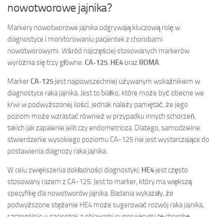
nowotworowe jajnika?
Markery nowotworowe jajnika odgrywają kluczową rolę w
diagnostyce i monitorowaniu pacjentek z chorobami
nowotworowymi. Wśród najczęściej stosowanych markerów
wyróżnia się trzy główne:
CA-125
,
HE4
oraz
ROMA
.
Marker
CA-125
jest najpowszechniej używanym wskaźnikiem w
diagnostyce raka jajnika. Jest to białko, które może być obecne we
krwi w podwyższonej ilości, jednak należy pamiętać, że jego
poziom może wzrastać również w przypadku innych schorzeń,
takich jak zapalenie jelit czy endometrioza. Dlatego, samodzielne
stwierdzenie wysokiego poziomu CA-125 nie jest wystarczające do
postawienia diagnozy raka jajnika.
W celu zwiększenia dokładności diagnostyki,
HE4
jest często
stosowany razem z CA-125. Jest to marker, który ma większą
specyfikę dla nowotworów jajnika. Badania wykazały, że
podwyższone stężenie HE4 może sugerować rozwój raka jajnika,
szczególnie u pacjentek z objawami sugerującymi tę chorobę.