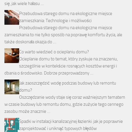
się, jak wiele hałasu …
Przebudowa starego domu na ekologiczne miejsce
zamieszkania: Technologie i możliwości
Przebudowa starego domu na ekologiczne miejsce
zamieszkania to nie tylko sposób na poprawę komfortu życia, ale
także doskonała okazja do …
Co warto wiedzieć o ocieplaniu domu?
Ocieplanie domu to temat, który zyskuje na znaczeniu,
szczególnie w kontekście rosnących kosztów energii i
dbania o środowisko. Dobrze przeprowadzony …
Jak zaoszczędzić wodę podczas budowy lub remontu
domu?
Oszczędzanie wody staje się coraz ważniejszym tematem
w czasie budowy lub remontu domu, gdzie zużycie tego cennego
zasobu może znacznie …
Spadki w instalacji kanalizacyjnej łazienki: jak je poprawnie
zaprojektować i uniknąć typowych błędów