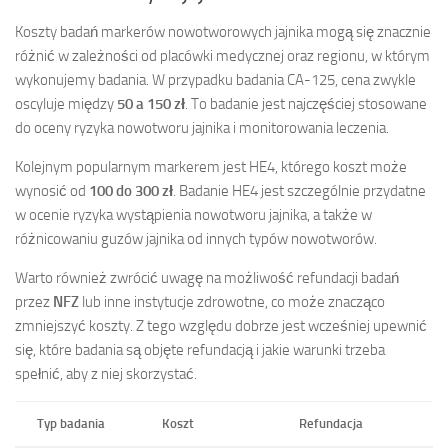
Koszty badań markerów nowotworowych jajnika mogą się znacznie
różnić w zależności od placówki medycznej oraz regionu, w którym
wykonujemy badania. W przypadku badania CA-125, cena zwykle
oscyluje między
50 a 150 zł
. To badanie jest najczęściej stosowane
do oceny ryzyka nowotworu jajnika i monitorowania leczenia.
Kolejnym popularnym markerem jest HE4, którego koszt może
wynosić od
100 do 300 zł
. Badanie HE4 jest szczególnie przydatne
w ocenie ryzyka wystąpienia nowotworu jajnika, a także w
różnicowaniu guzów jajnika od innych typów nowotworów.
Warto również zwrócić uwagę na możliwość refundacji badań
przez
NFZ
lub inne instytucje zdrowotne, co może znacząco
zmniejszyć koszty. Z tego względu dobrze jest wcześniej upewnić
się, które badania są objęte refundacją i jakie warunki trzeba
spełnić, aby z niej skorzystać.
Typ badania
Koszt
Refundacja