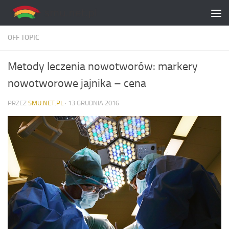
Skip to content
OFF TOPIC
Metody leczenia nowotworów: markery
nowotworowe jajnika – cena
PRZEZ
SMU.NET.PL
·
13 GRUDNIA 2016