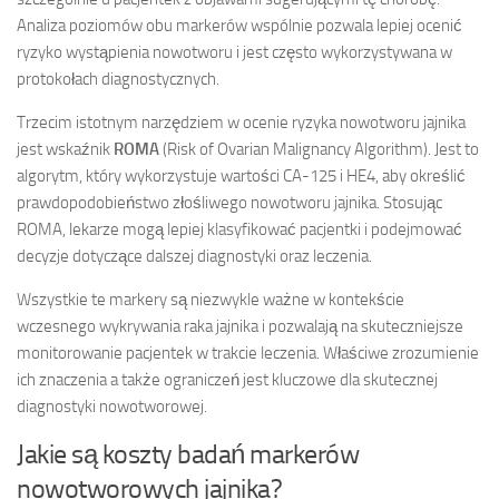
Analiza poziomów obu markerów wspólnie pozwala lepiej ocenić
ryzyko wystąpienia nowotworu i jest często wykorzystywana w
protokołach diagnostycznych.
Trzecim istotnym narzędziem w ocenie ryzyka nowotworu jajnika
jest wskaźnik
ROMA
(Risk of Ovarian Malignancy Algorithm). Jest to
algorytm, który wykorzystuje wartości CA-125 i HE4, aby określić
prawdopodobieństwo złośliwego nowotworu jajnika. Stosując
ROMA, lekarze mogą lepiej klasyfikować pacjentki i podejmować
decyzje dotyczące dalszej diagnostyki oraz leczenia.
Wszystkie te markery są niezwykle ważne w kontekście
wczesnego wykrywania raka jajnika i pozwalają na skuteczniejsze
monitorowanie pacjentek w trakcie leczenia. Właściwe zrozumienie
ich znaczenia a także ograniczeń jest kluczowe dla skutecznej
diagnostyki nowotworowej.
Jakie są koszty badań markerów
nowotworowych jajnika?