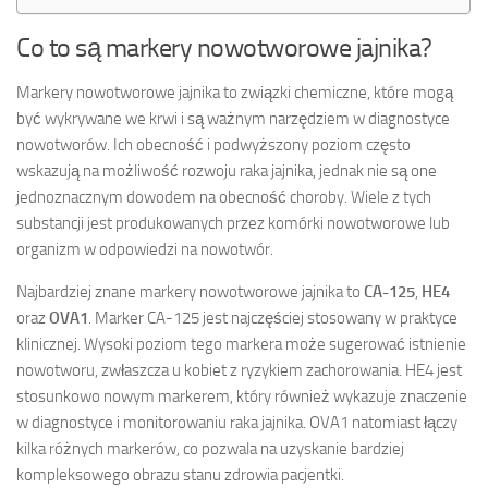
Co to są markery nowotworowe jajnika?
Markery nowotworowe jajnika to związki chemiczne, które mogą
być wykrywane we krwi i są ważnym narzędziem w diagnostyce
nowotworów. Ich obecność i podwyższony poziom często
wskazują na możliwość rozwoju raka jajnika, jednak nie są one
jednoznacznym dowodem na obecność choroby. Wiele z tych
substancji jest produkowanych przez komórki nowotworowe lub
organizm w odpowiedzi na nowotwór.
Najbardziej znane markery nowotworowe jajnika to
CA-125
,
HE4
oraz
OVA1
. Marker CA-125 jest najczęściej stosowany w praktyce
klinicznej. Wysoki poziom tego markera może sugerować istnienie
nowotworu, zwłaszcza u kobiet z ryzykiem zachorowania. HE4 jest
stosunkowo nowym markerem, który również wykazuje znaczenie
w diagnostyce i monitorowaniu raka jajnika. OVA1 natomiast łączy
kilka różnych markerów, co pozwala na uzyskanie bardziej
kompleksowego obrazu stanu zdrowia pacjentki.