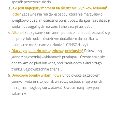
sposób przyczynić się do...
Jaki jest najlepszy moment na śledzenie wyników losowań
lotto?
Zapewne nie ma takiej osoby, która nie marzyłaby o
wyjątkowo dużej miesięcznej pensji, pozwalającej na realizację
wielu nieosiągalnych marzeń. Takie szczęście jest...
Alkohol
Spożywany z umiarem pomoże nam odstresować się
po pracy, lub będzie świetnym dodatkiem do posiłku, w
nadmiarze może nam zaszkodzić. C2H5OH, czyli...
Dlaczego paluszki nie są zdrową przekąską?
Paluszki są
jedną z najchętniej wybieranych przekąsek. Często stają się
dodatkiem do piwa lub wina, podkreślającym skład pitego
trunku. Są powszechnie znane...
Owocowe bomby witaminowe
Choć owoce są źródłem
cennych witamin, to jednak w rzeczywistości mają one ich
mniej, niż mogłoby się wydawać. Owoce mają najwięcej
witaminy...