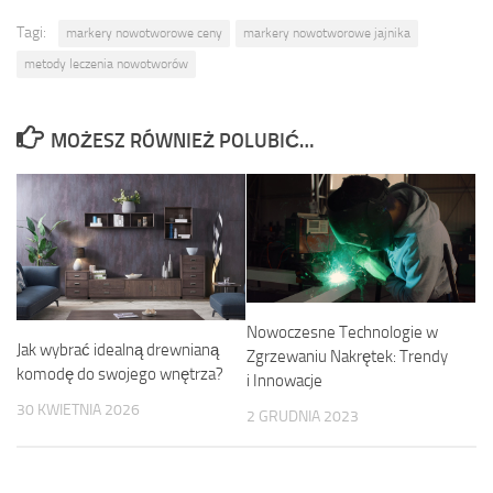
Tagi:
markery nowotworowe ceny
markery nowotworowe jajnika
metody leczenia nowotworów
MOŻESZ RÓWNIEŻ POLUBIĆ…
Nowoczesne Technologie w
Jak wybrać idealną drewnianą
Zgrzewaniu Nakrętek: Trendy
komodę do swojego wnętrza?
i Innowacje
30 KWIETNIA 2026
2 GRUDNIA 2023