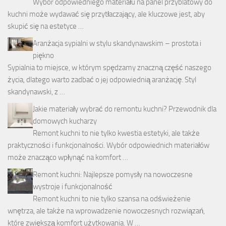
Wybór odpowiedniego materiału na panel przyblatowy do
kuchni może wydawać się przytłaczający, ale kluczowe jest, aby
skupić się na estetyce …
Aranżacja sypialni w stylu skandynawskim – prostota i
piękno
Sypialnia to miejsce, w którym spędzamy znaczną część naszego
życia, dlatego warto zadbać o jej odpowiednią aranżację. Styl
skandynawski, z …
Jakie materiały wybrać do remontu kuchni? Przewodnik dla
domowych kucharzy
Remont kuchni to nie tylko kwestia estetyki, ale także
praktyczności i funkcjonalności. Wybór odpowiednich materiałów
może znacząco wpłynąć na komfort …
Remont kuchni: Najlepsze pomysły na nowoczesne
wystroje i funkcjonalność
Remont kuchni to nie tylko szansa na odświeżenie
wnętrza, ale także na wprowadzenie nowoczesnych rozwiązań,
które zwiększą komfort użytkowania. W …