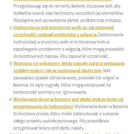
Przygotowując się do remontu łazienki, kluczowe jest, aby
dokładnie ocenić stan techniczny wszystkich jej elementów.
Niezbędne jest sprawdzenie płytek, podłoża oraz instalacji...
Hydroizolacja pod prysznicem walk-in: jak zapewnić
szczelność i uniknąć problemów z wilgocią
Zastosowanie
hydroizolacji w prysznicu walk-in to kluczowy krok w
zapobieganiu problemom z wilgocią, które mogą prowadzić
do kosztownych napraw. Aby zapewnić szczelność,...
Wymiana rur w łazience: kiedy sygnały zużycia wymagają
szybkiej reakcji i jak ją zaplanować skutecznie
Jeśli
zauważasz spadek ciśnienia wody, przecieki lub wilgoć w
łazience, to są to sygnały, które mogą wskazywać na
konieczność wymiany rur. Ignorowanie...
Wyrównanie ścian w łazience pod płytki: krok po kroku od
przygotowania do hydroizolacji
Wyrównanie ścian w łazience
to kluczowy proces, który może zadecydować o sukcesie
całego projektu wykończeniowego. Aby prawidłowo
przygotować ściany pod płytki, należy...