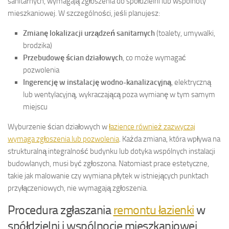
sanitarnych, wymagają zgłoszenia do spółdzielni lub wspólnoty
mieszkaniowej. W szczególności, jeśli planujesz:
Zmianę lokalizacji urządzeń sanitarnych
(toalety, umywalki,
brodzika)
Przebudowę ścian działowych
, co może wymagać
pozwolenia
Ingerencję w instalację wodno-kanalizacyjną
, elektryczną
lub wentylacyjną, wykraczającą poza wymianę w tym samym
miejscu
Wyburzenie ścian działowych w
łazience również zazwyczaj
wymaga zgłoszenia lub pozwolenia
. Każda zmiana, która wpływa na
strukturalną integralność budynku lub dotyka wspólnych instalacji
budowlanych, musi być zgłoszona. Natomiast prace estetyczne,
takie jak malowanie czy wymiana płytek w istniejących punktach
przyłączeniowych, nie wymagają zgłoszenia.
Procedura zgłaszania
remontu łazienki
w
spółdzielni i wspólnocie mieszkaniowej