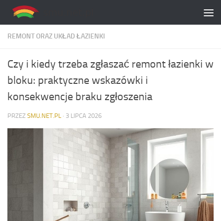
Skip to content
REMONT ORAZ UKŁAD ŁAZIENKI
Czy i kiedy trzeba zgłaszać remont łazienki w
bloku: praktyczne wskazówki i
konsekwencje braku zgłoszenia
PRZEZ
SMU.NET.PL
·
3 LIPCA 2026