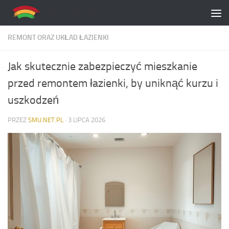
Skip to content
REMONT ORAZ UKŁAD ŁAZIENKI
Jak skutecznie zabezpieczyć mieszkanie
przed remontem łazienki, by uniknąć kurzu i
uszkodzeń
PRZEZ
SMU.NET.PL
·
3 LIPCA 2026