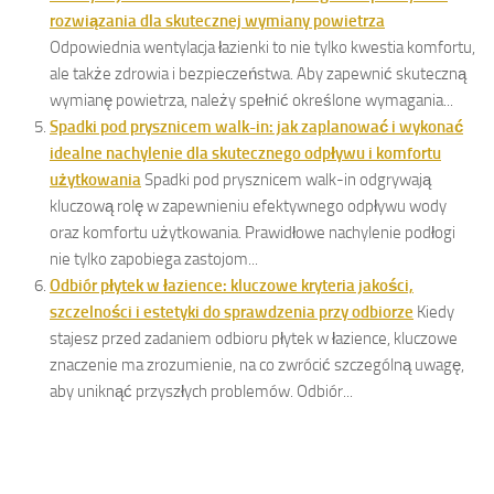
rozwiązania dla skutecznej wymiany powietrza
Odpowiednia wentylacja łazienki to nie tylko kwestia komfortu,
ale także zdrowia i bezpieczeństwa. Aby zapewnić skuteczną
wymianę powietrza, należy spełnić określone wymagania...
Spadki pod prysznicem walk-in: jak zaplanować i wykonać
idealne nachylenie dla skutecznego odpływu i komfortu
użytkowania
Spadki pod prysznicem walk-in odgrywają
kluczową rolę w zapewnieniu efektywnego odpływu wody
oraz komfortu użytkowania. Prawidłowe nachylenie podłogi
nie tylko zapobiega zastojom...
Odbiór płytek w łazience: kluczowe kryteria jakości,
szczelności i estetyki do sprawdzenia przy odbiorze
Kiedy
stajesz przed zadaniem odbioru płytek w łazience, kluczowe
znaczenie ma zrozumienie, na co zwrócić szczególną uwagę,
aby uniknąć przyszłych problemów. Odbiór...