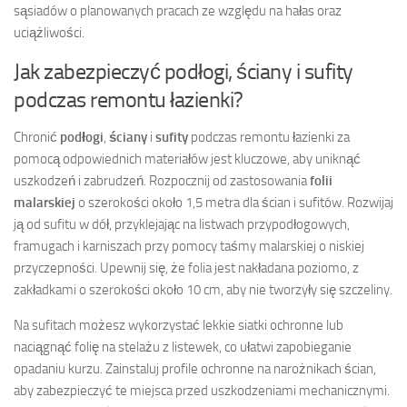
sąsiadów o planowanych pracach ze względu na hałas oraz
uciążliwości.
Jak zabezpieczyć podłogi, ściany i sufity
podczas remontu łazienki?
Chronić
podłogi
,
ściany
i
sufity
podczas remontu łazienki za
pomocą odpowiednich materiałów jest kluczowe, aby uniknąć
uszkodzeń i zabrudzeń. Rozpocznij od zastosowania
folii
malarskiej
o szerokości około 1,5 metra dla ścian i sufitów. Rozwijaj
ją od sufitu w dół, przyklejając na listwach przypodłogowych,
framugach i karniszach przy pomocy taśmy malarskiej o niskiej
przyczepności. Upewnij się, że folia jest nakładana poziomo, z
zakładkami o szerokości około 10 cm, aby nie tworzyły się szczeliny.
Na sufitach możesz wykorzystać lekkie siatki ochronne lub
naciągnąć folię na stelażu z listewek, co ułatwi zapobieganie
opadaniu kurzu. Zainstaluj profile ochronne na narożnikach ścian,
aby zabezpieczyć te miejsca przed uszkodzeniami mechanicznymi.