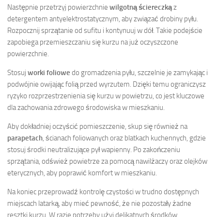
Następnie przetrzyj powierzchnie
wilgotną ściereczką
z
detergentem antyelektrostatycznym, aby związać drobiny pyłu.
Rozpocznij sprzątanie od sufitu i kontynuuj w dół. Takie podejście
zapobiega przemieszczaniu się kurzu na już oczyszczone
powierzchnie.
Stosuj
worki foliowe
do gromadzenia pyłu, szczelnie je zamykając i
podwójnie owijając folią przed wyrzutem. Dzięki temu ograniczysz
ryzyko rozprzestrzenienia się kurzu w powietrzu, co jest kluczowe
dla zachowania zdrowego środowiska w mieszkaniu.
Aby dokładniej oczyścić pomieszczenie, skup się również na
parapetach
, ścianach foliowanych oraz blatkach kuchennych, gdzie
stosuj środki neutralizujące pył wapienny. Po zakończeniu
sprzątania, odśwież powietrze za pomocą nawilżaczy oraz olejków
eterycznych, aby poprawić komfort w mieszkaniu.
Na koniec przeprowadź kontrolę czystości w trudno dostępnych
miejscach latarką, aby mieć pewność, że nie pozostały żadne
resztki kurzu. W razie potrzeby użyj delikatnych środków