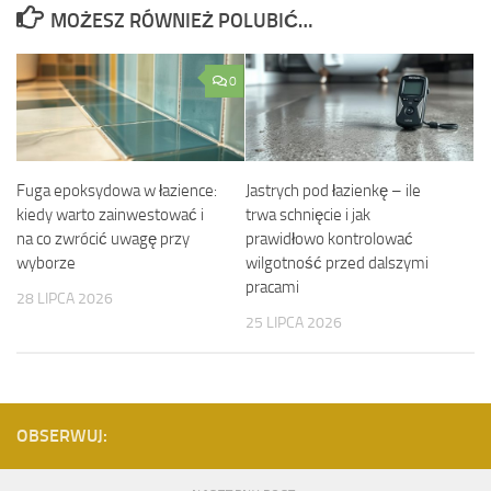
MOŻESZ RÓWNIEŻ POLUBIĆ…
0
Fuga epoksydowa w łazience:
Jastrych pod łazienkę – ile
kiedy warto zainwestować i
trwa schnięcie i jak
na co zwrócić uwagę przy
prawidłowo kontrolować
wyborze
wilgotność przed dalszymi
pracami
28 LIPCA 2026
25 LIPCA 2026
OBSERWUJ: