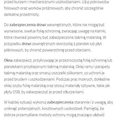
przed kurzem i mechanicznymi uszkodzeniami. Użyj pokrowców
foliowych oraz worków próżniowych, aby chronić szczególnie
delikatne przedmioty.
Do
zabezpieczenia drzwi
wewnętrznych, które nie mogą być
wyniesione, owiń je folią ochronną, zwracając uwagę na klamki,
które również powinny być zabezpieczone taśmą malarską. W
przypadku
drzwi
zewnętrznych skorzystaj z plandek lub płyt
pilśniowych, by chronić powierzchnię przed otarciami.
Okna
zabezpiecz, przykrywając je przezroczystą folią ochronną lub
plandekami przyklejonymi taśmą malarską. Oklej ramy i parapety
taśmą malarską oraz smaruj uszczelki silikonem, co uchroni je
przed brudem i uszkodzeniami. Podczas prac mokrych, dokładnie
oklej szyby folią malarską oraz stosuj materiały sztywne, takie jak
płyty OSB, by zabezpieczyć je przed stłuczeniami.
W każdej sytuacji wykonuj
zabezpieczenia
starannie i z uwagą, aby
uniknąć potencjalnych, kosztownych uszkodzeń. Pamiętaj, że
dobrze przemyślane metody ochrony mogą znacząco ułatwić