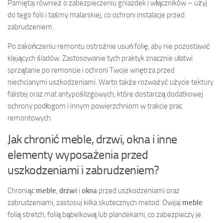
Pamiętaj również o zabezpieczeniu gniazdek i włączników – użyj
do tego folii i taśmy malarskiej, co ochroni instalacje przed
zabrudzeniem.
Po zakończeniu remontu ostrożnie usuń folię, aby nie pozostawić
klejących śladów. Zastosowanie tych praktyk znacznie ułatwi
sprzątanie po remoncie i ochroni Twoje wnętrza przed
niechcianymi uszkodzeniami. Warto także rozważyć użycie tektury
falistej oraz mat antypoślizgowych, które dostarczą dodatkowej
ochrony podłogom i innym powierzchniom w trakcie prac
remontowych.
Jak chronić meble, drzwi, okna i inne
elementy wyposażenia przed
uszkodzeniami i zabrudzeniem?
Chroniąc
meble
,
drzwi
i
okna
przed uszkodzeniami oraz
zabrudzeniami, zastosuj kilka skutecznych metod. Owijaj
meble
folią stretch, folią bąbelkową lub plandekami, co zabezpieczy je