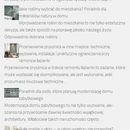
Jakie rośliny wybrać do mieszkania? Poradnik dla
miłośników natury w domu
Wprowadzenie roślin do mieszkania to nie tylko estetyczna
decyzja, ale także sposób na poprawę jakości naszego życia.
Odpowiednio dobrane rośliny …
Przeniesienie prysznica w inne miejsce: techniczne
wyzwania, instalacje i praktyczne ograniczenia przy
remoncie łazienki
Przeniesienie prysznica w trakcie remontu łazienki to zadanie, które
może wydawać się skomplikowane, ale jest wykonalne, jeśli
zrozumiesz kluczowe techniczne …
Poradnik dla osób, które planują modernizację domu
zabytkowego
Modernizacja domu zabytkowego to nie tylko wyzwanie, ale i
szansa na przywrócenie dawnej świetności wyjątkowej
architektury. Właściciele takich nieruchomości często …
Białe meble z płyty – w jakim wnętrzu się sprawdzą?