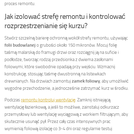
proces remontu.
Jak izolować strefę remontu i kontrolować
rozprzestrzenianie się kurzu?
Stwórz szczelną barierę ochronną wokół strefy remontu, używając
folii budowlanej
o grubości około 150 mikronów. Mocuj folię
taśmą malarską do framugi drzwi oraz rozciągnij ją na suficie i
podłodze, tworząc rodzaj przedsionka z dwiema zasłonami
foliowymi, które swobodnie opadają przy wejściu. Wzmacnij
konstrukcję, stosując taśmę dwustronną na listewkach
drewnianych. Na drzwiach zamontuj
zamek foliowy
, aby umożliwić
wygodne przechodzenie, a jednocześnie zatrzymać kurz w środku.
Podczas
remontu kontroluj wentylację
. Zamknij istniejącą
wentylację łazienkową, a jeśli to możliwe, zainstaluj odkurzacz
przemysłowy lub wentylację wyciągową z workiem filtrującym, aby
skutecznie usunąć pył. Przez cały czas intensywnych prac
wymieniaj foliową izolację co 3-4 dni oraz regularnie testuj