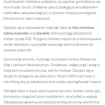
Usuń dywaniki i delikatne wykładziny, by zapobiec gromadzeniu się
na nich pyłu i brudu. Dokładnie odkurz podłogę przed położeniem
materiałów zabezpieczających, co pozwoli na lepsze przyleganie
folii ochronnej i taśm malarskich.
Zaopatrz się w odpowiednie materiały, takie jak
folia ochronna
,
taśmy malarskie
oraz
plandeki
, które pomogą zabezpieczyć
meble i sprzęt AGD. Przygotuj również miejsce do przechowywania
ubrań i tekstyliów, na przykład wybierając worki próżniowe lub
szczelne pojemniki.
Izoluj strefę remontu, montując na drzwiach kurtyny foliowe lub
folię z zamkiem błyskawicznym. Dodatkowo, wyłącz prąd i wodę w
miejscach prowadzonych prac, jeśli to możliwe. Zaopatrz się w
sprzęt do sprzątania, jak odkurzacz z filtrem HEPA oraz mopy z
mikrofibrą, aby po zakończeniu prac szybko uporządkować miejsce.
Pamiętaj także o czasie wykonywania remontu. Wybierz okres, gdy
domownicy mogą być poza mieszkaniem, na przykład w wakacje.
Zabezpieczaj sąsiednie pomieszczenia folią ochronną i poinformuj