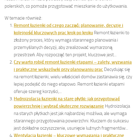
polerskich, co pomoże przygotować mieszkanie do użytkowania.
W temacie również:
Remont łazienki od czego zacząć: planowanie, decyzje i
kolejność kluczowych prac krok po kroku
Remont łazienki to
złożony proces, który wymaga starannego planowania i
przemyślanych decyzji, aby zrealizować wymarzoną
przestrzeń. Aby rozpocząć ten projekt, kluczowe jest...
Czy warto robić remont łazienki etapami – zalety, wyzwania
i praktyczne wskazówki przy planowaniu prac
Decydując się
na remont łazienki, wielu właścicieli domów zastanawia się, czy
lepiej podejść do niego etapowo. Remont łazienki etapami
oferuje szereg korzyści,...
Hydroizolacja łazienki na stare płytki: jak przygotować
powierzchnię i wybrać skuteczne rozwiązanie
Hydroizolacja
na starych płytkach jest jak najbardziej możliwa, ale wymaga
starannego przygotowania powierzchni. Kluczem do sukcesu
jest dokładne oczyszczenie, usunięcie luźnych fragmentów...
Wentylacja łazienki – kluczowe wymagania i praktyczne