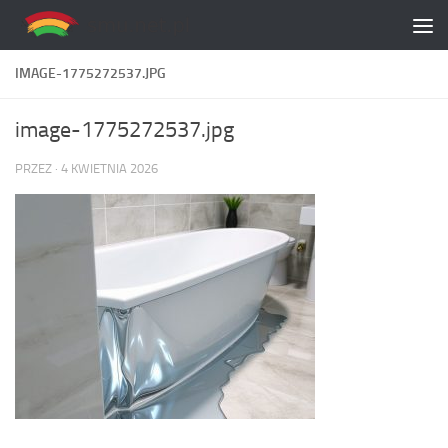
Skip to content
IMAGE-1775272537.JPG
image-1775272537.jpg
PRZEZ
·
4 KWIETNIA 2026