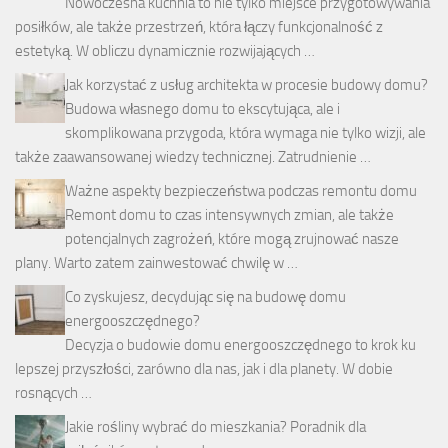
Nowoczesna kuchnia to nie tylko miejsce przygotowywania
posiłków, ale także przestrzeń, która łączy funkcjonalność z
estetyką. W obliczu dynamicznie rozwijających …
Jak korzystać z usług architekta w procesie budowy domu?
Budowa własnego domu to ekscytująca, ale i
skomplikowana przygoda, która wymaga nie tylko wizji, ale
także zaawansowanej wiedzy technicznej. Zatrudnienie …
Ważne aspekty bezpieczeństwa podczas remontu domu
Remont domu to czas intensywnych zmian, ale także
potencjalnych zagrożeń, które mogą zrujnować nasze
plany. Warto zatem zainwestować chwilę w …
Co zyskujesz, decydując się na budowę domu
energooszczędnego?
Decyzja o budowie domu energooszczędnego to krok ku
lepszej przyszłości, zarówno dla nas, jak i dla planety. W dobie
rosnących …
Jakie rośliny wybrać do mieszkania? Poradnik dla