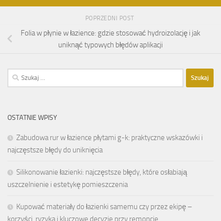
POPRZEDNI POST
Folia w płynie w łazience: gdzie stosować hydroizolację i jak
uniknąć typowych błędów aplikacji
Szukaj:
OSTATNIE WPISY
Zabudowa rur w łazience płytami g-k: praktyczne wskazówki i
najczęstsze błędy do uniknięcia
Silikonowanie łazienki: najczęstsze błędy, które osłabiają
uszczelnienie i estetykę pomieszczenia
Kupować materiały do łazienki samemu czy przez ekipę –
korzyści, ryzyka i kluczowe decyzje przy remoncie