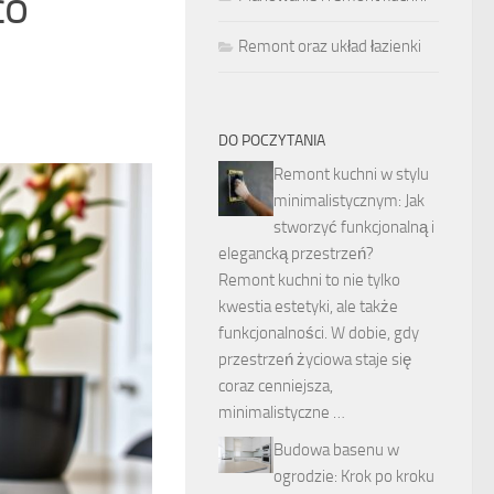
co
Remont oraz układ łazienki
DO POCZYTANIA
Remont kuchni w stylu
minimalistycznym: Jak
stworzyć funkcjonalną i
elegancką przestrzeń?
Remont kuchni to nie tylko
kwestia estetyki, ale także
funkcjonalności. W dobie, gdy
przestrzeń życiowa staje się
coraz cenniejsza,
minimalistyczne …
Budowa basenu w
ogrodzie: Krok po kroku