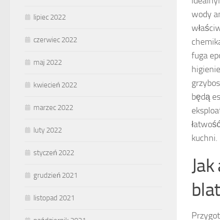
idealny
wody an
lipiec 2022
właściw
czerwiec 2022
chemika
fuga ep
maj 2022
higieni
grzybos
kwiecień 2022
będą es
marzec 2022
eksploa
łatwość
luty 2022
kuchni.
styczeń 2022
Jak
grudzień 2021
bla
listopad 2021
Przygot