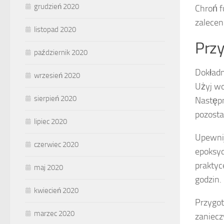
grudzień 2020
Chroń f
zalecen
listopad 2020
Przy
październik 2020
Dokład
wrzesień 2020
Użyj wo
sierpień 2020
Następn
pozosta
lipiec 2020
Upewnij
czerwiec 2020
epoksyd
praktyc
maj 2020
godzin.
kwiecień 2020
Przygot
marzec 2020
zaniec