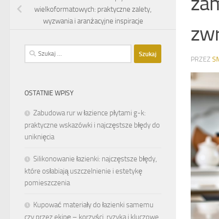
zam
wielkoformatowych: praktyczne zalety,
wyzwania i aranżacyjne inspiracje
zwr
Szukaj:
PRZEZ
S
OSTATNIE WPISY
Zabudowa rur w łazience płytami g-k:
praktyczne wskazówki i najczęstsze błędy do
uniknięcia
Silikonowanie łazienki: najczęstsze błędy,
które osłabiają uszczelnienie i estetykę
pomieszczenia
Kupować materiały do łazienki samemu
czy przez ekipę – korzyści, ryzyka i kluczowe