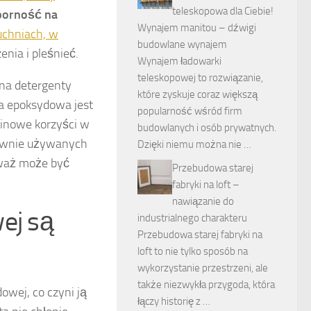
teleskopowa dla Ciebie!
porność na
Wynajem manitou – dźwigi
uchniach, w
budowlane wynajem
enia i pleśnieć.
Wynajem ładowarki
teleskopowej to rozwiązanie,
na detergenty
które zyskuje coraz większą
ga epoksydowa jest
popularność wśród firm
minowe korzyści w
budowlanych i osób prywatnych.
nsywnie używanych
Dzięki niemu można nie …
eważ może być
Przebudowa starej
fabryki na loft –
nawiązanie do
ej są
industrialnego charakteru
Przebudowa starej fabryki na
loft to nie tylko sposób na
wykorzystanie przestrzeni, ale
także niezwykła przygoda, która
owej, co czyni ją
łączy historię z …