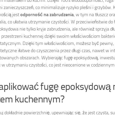
m materiałem do kuchni. Dzięki 100% wodoodporności, fuga t
i zanieczyszczeń, co minimalizuje ryzyko pleśni i grzybów. K
ością jest
odporność na zabrudzenia
, w tym na tłuszcz or
lia, co ułatwia utrzymanie czystości. W przeciwieństwie d
oksydowa nie tylko kryje zabrudzenia, ale również sprzyja d
e przestrzeni kuchennej dzięki swoim właściwościom bakter
tatycznym. Dzięki tym właściwościom, możesz być pewny, 
tetyczne iłatwe do czyszczenia przez długi czas, nawet w i
towanych obszarach. Wybierając fugę epoksydową, inwestuj
 w utrzymaniu czystości, co jest nieocenione w codzienny
 aplikować fugę epoksydową 
tem kuchennym?
uj dokładnie powierzchnię, upewniając się, że jest czysta, s