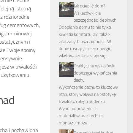
a nie chłonie
Jak ocieplić dom?
olejną istotną
Wskazówki dla
az różnorodne
oszczędności cieplnych
o fug cementowych,
Ocieplenie domu to nie tylko
ługoterminowej
kwestia komfortu, ale także
iostatycznym i
znaczących oszczędności. W
dobie rosnących cen energii,
że Twoje spoiny
właściwa izolacja staje się …
ntensywnie
Praktyczne wskazówki
esz w trwałość i
dotyczące wykończenia
m użytkowaniu
dachu
Wykończenie dachu to kluczowy
etap, który wpływa na estetykę i
nad
trwałość całego budynku.
Wybór odpowiednich
materiałów oraz technik
montażu może …
ucha i pozbawiona
Remont starej kuchni