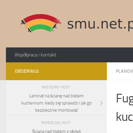
Skip to content
Współpraca i kontakt
OBSERWUJ:
PLANOW
NASTĘPNY POST
Fug
Laminat na ścianę nad blatem
kuchennym: kiedy się sprawdzi i jak go
bezpiecznie montować
kuc
POPRZEDNI POST
Ściana nad blatem z płytek