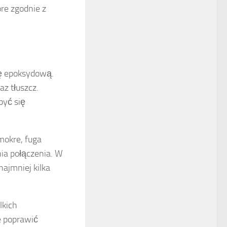
re zgodnie z
gę epoksydową.
z tłuszcz.
być się
 mokre, fuga
ia połączenia. W
najmniej kilka
lkich
e poprawić