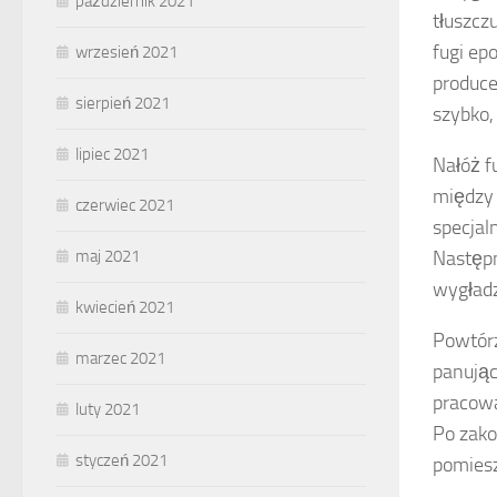
październik 2021
tłuszcz
fugi ep
wrzesień 2021
produce
sierpień 2021
szybko,
lipiec 2021
Nałóż f
międz
czerwiec 2021
specjal
Następn
maj 2021
wygładz
kwiecień 2021
Powtórz
marzec 2021
panując
pracowa
luty 2021
Po zako
styczeń 2021
pomiesz