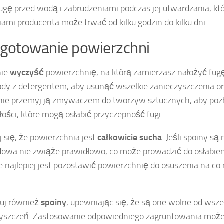
ugę przed wodą i zabrudzeniami podczas jej utwardzania, któ
iami producenta może trwać od kilku godzin do kilku dni.
gotowanie powierzchni
nie
wyczyść
powierzchnię, na którą zamierzasz nałożyć fu
dy z detergentem, aby usunąć wszelkie zanieczyszczenia ora
ie przemyj ją zmywaczem do tworzyw sztucznych, aby poz
łości, które mogą osłabić przyczepność fugi.
 się, że powierzchnia jest
całkowicie sucha
. Jeśli spoiny są
owa nie zwiąże prawidłowo, co może prowadzić do osłabien
e najlepiej jest pozostawić powierzchnię do osuszenia na co 
uj również
spoiny
, upewniając się, że są one wolne od wsze
zyszczeń. Zastosowanie odpowiedniego zagruntowania moż