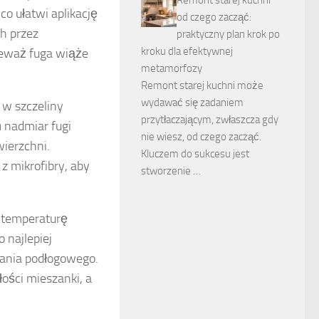
co ułatwi aplikację
od czego zacząć:
ch przez
praktyczny plan krok po
kroku dla efektywnej
ieważ fuga wiąże
metamorfozy
Remont starej kuchni może
wydawać się zadaniem
 w szczeliny
przytłaczającym, zwłaszcza gdy
ń nadmiar fugi
nie wiesz, od czego zacząć.
wierzchni.
Kluczem do sukcesu jest
z mikrofibry, aby
stworzenie …
a temperaturę
 najlepiej
wania podłogowego.
łości mieszanki, a