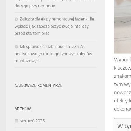
decyzje przy remoncie
Zaliczka dla ekipy remontowej łazienki: ile
wpłacić i jak zabezpieczyć swoje interesy
przed startem prac
Jak sprawdzić stabilność stelaża WC
podtynkowego i uniknąć typowych błędów
Wybór 
montażowych
kluczow
znakomi
tym wym
NAJNOWSZE KOMENTARZE
nowocze
efekty 
dokonać
ARCHIWA
sierpień 2026
W ty