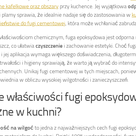
e kafelkowe oraz obszary
przy kuchence. Jej wyjątkowa
od
i plamy sprawia, że idealnie nadaje się do zastosowania w
k
ieństwie do fugi cementowej
, która może wchłaniać zabrudz
właściwościom chemicznym, fuga epoksydowa jest odporna 
uszcz, co ułatwia
czyszczenie
i zachowanie estetyki. Choć fu
 i jej aplikacja wymaga większego doświadczenia, długoter
 trwałości i higieny sprawiają, że warto ją wybrać do inte
uchennych. Unikaj fugi cementowej w tych miejscach, poni
wiednia w obliczu wysokiej wilgotności i zanieczyszczeń.
ie właściwości fugi epoksydow
ne w kuchni?
ość na wilgoć
to jedna z najważniejszych cech fugi epoksyd