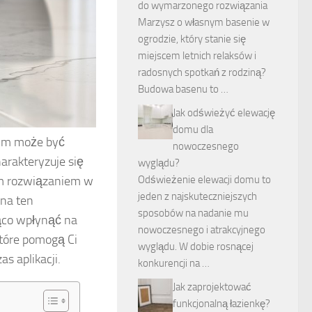
do wymarzonego rozwiązania
Marzysz o własnym basenie w
ogrodzie, który stanie się
miejscem letnich relaksów i
radosnych spotkań z rodziną?
Budowa basenu to …
Jak odświeżyć elewację
domu dla
nym może być
nowoczesnego
arakteryzuje się
wyglądu?
nym rozwiązaniem w
Odświeżenie elewacji domu to
jeden z najskuteczniejszych
na ten
sposobów na nadanie mu
ąco wpłynąć na
nowoczesnego i atrakcyjnego
które pomogą Ci
wyglądu. W dobie rosnącej
s aplikacji.
konkurencji na …
Jak zaprojektować
funkcjonalną łazienkę?