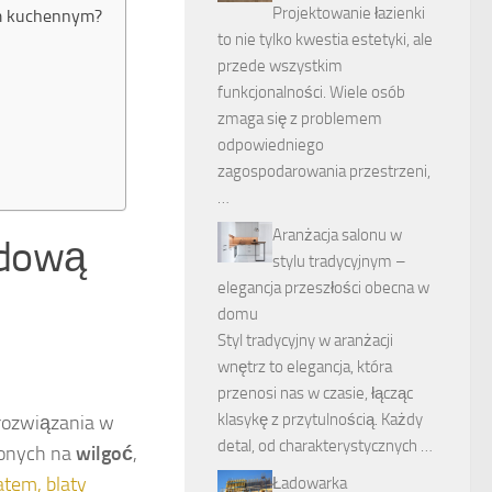
Projektowanie łazienki
em kuchennym?
to nie tylko kwestia estetyki, ale
przede wszystkim
funkcjonalności. Wiele osób
zmaga się z problemem
odpowiedniego
zagospodarowania przestrzeni,
…
Aranżacja salonu w
ydową
stylu tradycyjnym –
elegancja przeszłości obecna w
domu
Styl tradycyjny w aranżacji
wnętrz to elegancja, która
przenosi nas w czasie, łącząc
klasykę z przytulnością. Każdy
 rozwiązania w
detal, od charakterystycznych …
żonych na
wilgoć
,
atem, blaty
Ładowarka