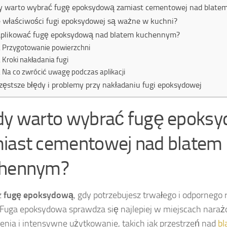
y warto wybrać fugę epoksydową zamiast cementowej nad blat
e właściwości fugi epoksydowej są ważne w kuchni?
aplikować fugę epoksydową nad blatem kuchennym?
Przygotowanie powierzchni
Kroki nakładania fugi
Na co zwrócić uwagę podczas aplikacji
zęstsze błędy i problemy przy nakładaniu fugi epoksydowej
dy warto wybrać fugę epoks
iast cementowej nad blatem
chennym?
z
fugę epoksydową
, gdy potrzebujesz trwałego i odpornego
 Fuga epoksydowa sprawdza się najlepiej w miejscach nara
enia i intensywne użytkowanie, takich jak przestrzeń nad
bl