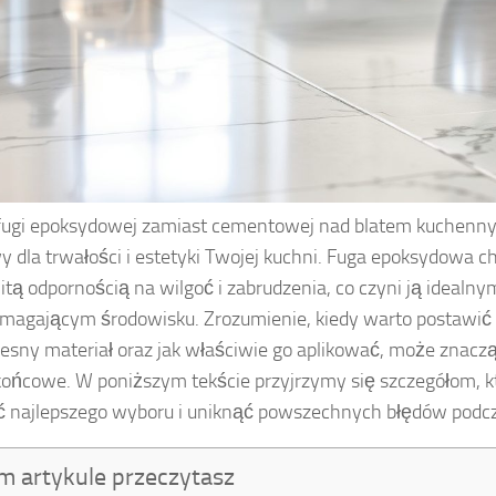
fugi epoksydowej zamiast cementowej nad blatem kuchen
y dla trwałości i estetyki Twojej kuchni. Fuga epoksydowa ch
tą odpornością na wilgoć i zabrudzenia, co czyni ją ideal
agającym środowisku. Zrozumienie, kiedy warto postawić 
sny materiał oraz jak właściwie go aplikować, może znacz
końcowe. W poniższym tekście przyjrzymy się szczegółom, 
 najlepszego wyboru i uniknąć powszechnych błędów podcza
m artykule przeczytasz