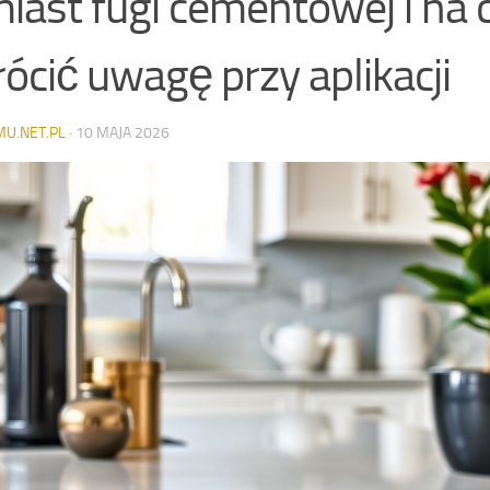
iast fugi cementowej i na 
ócić uwagę przy aplikacji
MU.NET.PL
·
10 MAJA 2026