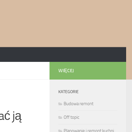
WIĘCEJ
KATEGORIE
Budowa remont
ć ją
Off topic
Planowanie i remont kuchni