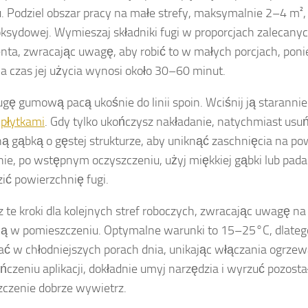
u. Podziel obszar pracy na małe strefy, maksymalnie 2–4 m², 
oksydowej. Wymieszaj składniki fugi w proporcjach zalecany
nta, zwracając uwagę, aby robić to w małych porcjach, pon
 a czas jej użycia wynosi około 30–60 minut.
ugę gumową pacą ukośnie do linii spoin. Wciśnij ją starannie
y
płytkami
. Gdy tylko ukończysz nakładanie, natychmiast usu
ną gąbką o gęstej strukturze, aby uniknąć zaschnięcia na po
ie, po wstępnym oczyszczeniu, użyj miękkiej gąbki lub pada 
ić powierzchnię fugi.
 te kroki dla kolejnych stref roboczych, zwracając uwagę n
ą w pomieszczeniu. Optymalne warunki to 15–25°C, dlatego
ć w chłodniejszych porach dnia, unikając włączania ogrze
ńczeniu aplikacji, dokładnie umyj narzędzia i wyrzuć pozosta
czenie dobrze wywietrz.