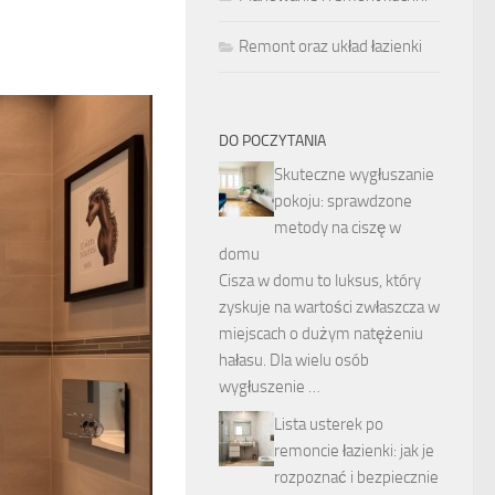
Remont oraz układ łazienki
DO POCZYTANIA
Skuteczne wygłuszanie
pokoju: sprawdzone
metody na ciszę w
domu
Cisza w domu to luksus, który
zyskuje na wartości zwłaszcza w
miejscach o dużym natężeniu
hałasu. Dla wielu osób
wygłuszenie …
Lista usterek po
remoncie łazienki: jak je
rozpoznać i bezpiecznie