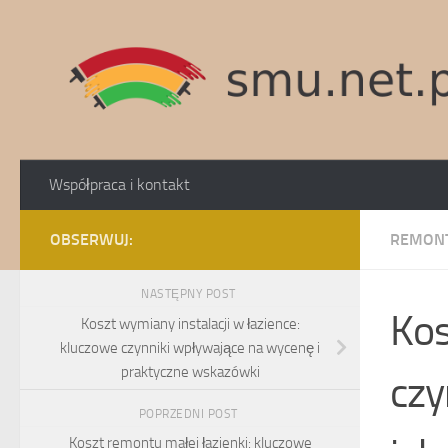
Skip to content
Współpraca i kontakt
OBSERWUJ:
REMONT
NASTĘPNY POST
Kos
Koszt wymiany instalacji w łazience:
kluczowe czynniki wpływające na wycenę i
praktyczne wskazówki
czy
POPRZEDNI POST
Koszt remontu małej łazienki: kluczowe