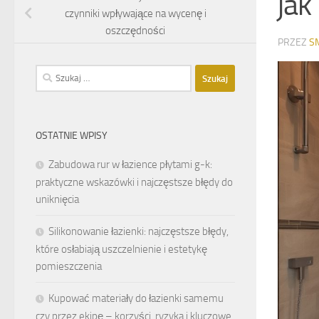
jak
czynniki wpływające na wycenę i
oszczędności
PRZEZ
S
Szukaj:
OSTATNIE WPISY
Zabudowa rur w łazience płytami g-k:
praktyczne wskazówki i najczęstsze błędy do
uniknięcia
Silikonowanie łazienki: najczęstsze błędy,
które osłabiają uszczelnienie i estetykę
pomieszczenia
Kupować materiały do łazienki samemu
czy przez ekipę – korzyści, ryzyka i kluczowe