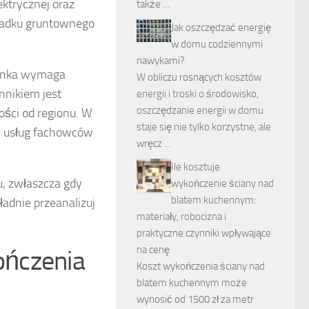
ektrycznej oraz
także …
ypadku gruntownego
Jak oszczędzać energię
w domu codziennymi
nawykami?
ienka wymaga
W obliczu rosnących kosztów
nnikiem jest
energii i troski o środowisko,
oszczędzanie energii w domu
ości od regionu. W
staje się nie tylko korzystne, ale
i usług fachowców
wręcz …
Ile kosztuje
u, zwłaszcza gdy
wykończenie ściany nad
blatem kuchennym:
ładnie przeanalizuj
materiały, robocizna i
praktyczne czynniki wpływające
na cenę
ończenia
Koszt wykończenia ściany nad
blatem kuchennym może
wynosić od 1500 zł za metr