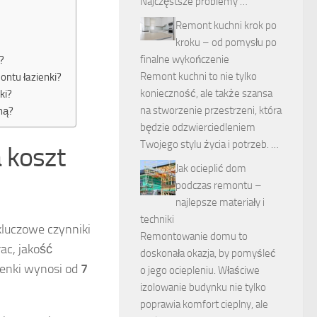
Najczęstsze problemy …
Remont kuchni krok po
kroku – od pomysłu po
finalne wykończenie
?
Remont kuchni to nie tylko
ntu łazienki?
konieczność, ale także szansa
ki?
na stworzenie przestrzeni, która
ną?
będzie odzwierciedleniem
Twojego stylu życia i potrzeb. …
 koszt
Jak ocieplić dom
podczas remontu –
najlepsze materiały i
techniki
kluczowe czynniki
Remontowanie domu to
ac, jakość
doskonała okazja, by pomyśleć
zienki wynosi od
7
o jego ociepleniu. Właściwe
izolowanie budynku nie tylko
poprawia komfort cieplny, ale