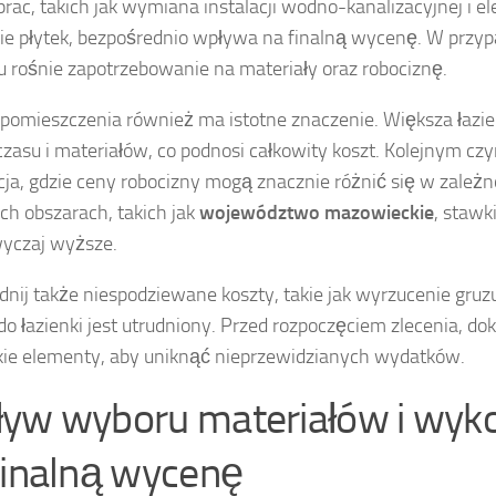
prac, takich jak wymiana instalacji wodno-kanalizacyjnej i el
ie płytek, bezpośrednio wpływa na finalną wycenę. W prz
 rośnie zapotrzebowanie na materiały oraz robociznę.
pomieszczenia również ma istotne znaczenie. Większa łaz
czasu i materiałów, co podnosi całkowity koszt. Kolejnym czy
acja, gdzie ceny robocizny mogą znacznie różnić się w zależn
ch obszarach, takich jak
województwo mazowieckie
, stawk
yczaj wyższe.
nij także niespodziewane koszty, takie jak wyrzucenie gruz
do łazienki jest utrudniony. Przed rozpoczęciem zlecenia, dok
ie elementy, aby uniknąć nieprzewidzianych wydatków.
yw wyboru materiałów i wyk
finalną wycenę