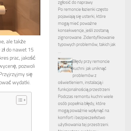
zgłosić do naprawy
Po remoncie łazienki często
pojawiają się usterki, które
mogą mieć poważne
konsekwencje, jeśli zostaną
zignorowane. Zidentyfikowanie
e, ale także
typowych problemów, takich jak
 zł do nawet 15
…
kres prac, jakość
Błędy przy remoncie
 wycenę, pozwoli
kuchni: jak uniknąć
Przyjrzyjmy się
problemów z
zować wydatki.
oświetleniem, instalacją i
funkcjonalnością przestrzeni
Podczas remontu kuchni wiele
osób popełnia błędy, które
mogą poważnie wpłynąć na
komfort i bezpieczeństwo
użytkowania tej przestrzeni.