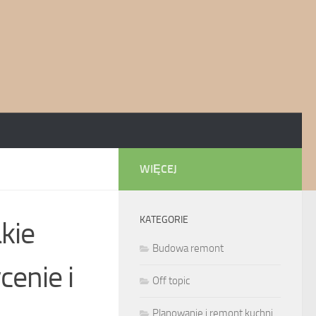
WIĘCEJ
KATEGORIE
akie
Budowa remont
cenie i
Off topic
Planowanie i remont kuchni