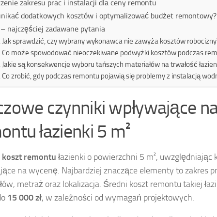
zenie zakresu prac i instalacji dla ceny remontu
unikać dodatkowych kosztów i optymalizować budżet remontowy?
– najczęściej zadawane pytania
Jak sprawdzić, czy wybrany wykonawca nie zawyża kosztów robocizny
Co może spowodować nieoczekiwane podwyżki kosztów podczas remo
Jakie są konsekwencje wyboru tańszych materiałów na trwałość łazien
Co zrobić, gdy podczas remontu pojawią się problemy z instalacją wod
czowe czynniki wpływające na
ontu łazienki 5 m²
j
koszt remontu
łazienki o powierzchni 5 m², uwzględniając 
ące na wycenę. Najbardziej znaczące elementy to zakres pr
łów, metraż oraz lokalizacja. Średni koszt remontu takiej ła
do
15 000 zł
, w zależności od wymagań projektowych.