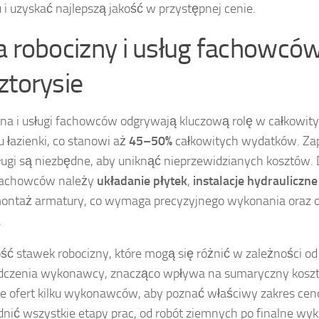
 i uzyskać najlepszą jakość w przystępnej cenie.
a robocizny i usług fachowcó
ztorysie
na i usługi fachowców odgrywają kluczową rolę w całkowit
 łazienki, co stanowi aż
45–50%
całkowitych wydatków. Zap
sługi są niezbędne, aby uniknąć nieprzewidzianych kosztów
fachowców należy
układanie płytek
,
instalacje hydrauliczne
ontaż armatury, co wymaga precyzyjnego wykonania oraz 
.
ć stawek robocizny, które mogą się różnić w zależności od lo
dczenia wykonawcy, znacząco wpływa na sumaryczny koszt
e ofert kilku wykonawców, aby poznać właściwy zakres ce
nić wszystkie etapy prac, od robót ziemnych po finalne wy