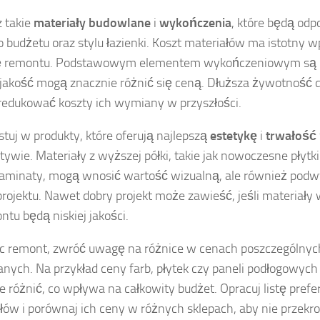
 takie
materiały budowlane
i
wykończenia
, które będą odp
 budżetu oraz stylu łazienki. Koszt materiałów ma istotny w
 remontu. Podstawowym elementem wykończeniowym są pł
i jakość mogą znacznie różnić się ceną. Dłuższa żywotność 
edukować koszty ich wymiany w przyszłości.
tuj w produkty, które oferują najlepszą
estetykę
i
trwałość
tywie. Materiały z wyższej półki, takie jak nowoczesne płytk
laminaty, mogą wnosić wartość wizualną, ale również podw
projektu. Nawet dobry projekt może zawieść, jeśli materiał
ntu będą niskiej jakości.
c remont, zwróć uwagę na różnice w cenach poszczególnyc
nych. Na przykład ceny farb, płytek czy paneli podłogowych
e różnić, co wpływa na całkowity budżet. Opracuj listę pre
łów i porównaj ich ceny w różnych sklepach, aby nie przekr