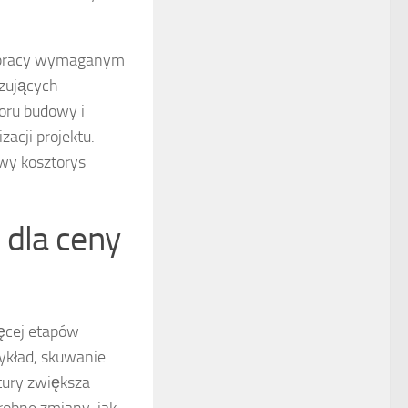
ie pracy wymaganym
ązujących
oru budowy i
acji projektu.
owy kosztorys
i dla ceny
ięcej etapów
ykład, skuwanie
tury zwiększa
robne zmiany, jak