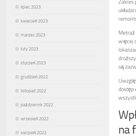
Zakres 
lipiec 2023
układan
remontu
kwiecień 2023
Metraż 
marzec 2023
więcej 
luty 2023
lokaliz
droższy
styczeń 2023
są zazw
grudzień 2022
Uwzględ
dostęp 
listopad 2022
wszystk
październik 2022
Wpł
wrzesień 2022
na 
sierpień 2022