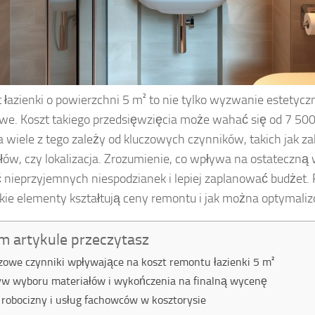
łazienki o powierzchni 5 m² to nie tylko wyzwanie estetyczn
we. Koszt takiego przedsięwzięcia może wahać się od 7 500
 a wiele z tego zależy od kluczowych czynników, takich jak za
łów, czy lokalizacja. Zrozumienie, co wpływa na ostateczną
 nieprzyjemnych niespodzianek i lepiej zaplanować budżet. 
akie elementy kształtują ceny remontu i jak można optymali
m artykule przeczytasz
zowe czynniki wpływające na koszt remontu łazienki 5 m²
w wyboru materiałów i wykończenia na finalną wycenę
 robocizny i usług fachowców w kosztorysie