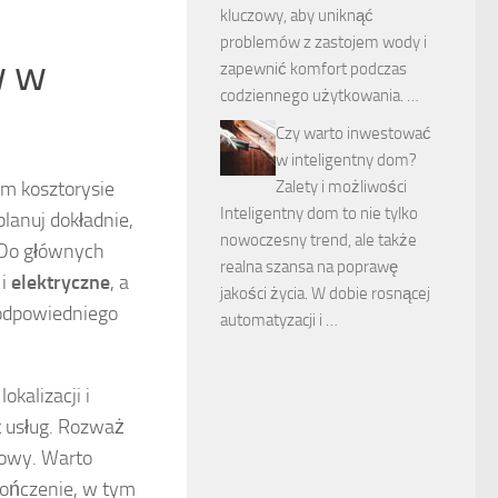
kluczowy, aby uniknąć
problemów z zastojem wody i
w w
zapewnić komfort podczas
codziennego użytkowania. …
Czy warto inwestować
w inteligentny dom?
ym kosztorysie
Zalety i możliwości
Inteligentny dom to nie tylko
lanuj dokładnie,
nowoczesny trend, ale także
. Do głównych
realna szansa na poprawę
i
elektryczne
, a
jakości życia. W dobie rosnącej
odpowiedniego
automatyzacji i …
kalizacji i
 usług. Rozważ
nowy. Warto
kończenie, w tym