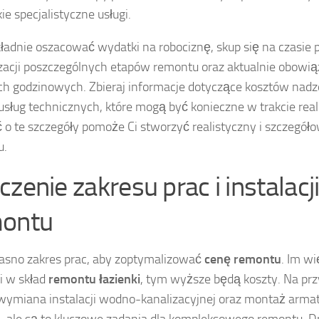
ie specjalistyczne usługi.
ładnie oszacować wydatki na robociznę, skup się na czas
izacji poszczególnych etapów remontu oraz aktualnie obowi
h godzinowych. Zbieraj informacje dotyczące kosztów nadz
usług technicznych, które mogą być konieczne w trakcie realiz
 o te szczegóły pomoże Ci stworzyć realistyczny i szczegół
u.
czenie zakresu prac i instalacj
ontu
jasno zakres prac, aby zoptymalizować
cenę remontu
. Im w
i w skład
remontu łazienki
, tym wyższe będą koszty. Na prz
 wymiana instalacji wodno-kanalizacyjnej oraz montaż arma
, ale są to kluczowe zadania dla kompleksowego remontu. D