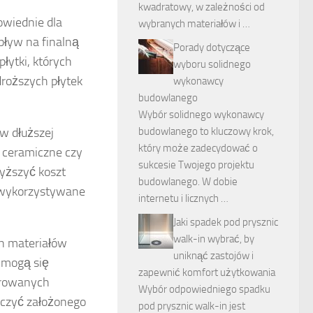
kwadratowy, w zależności od
owiednie dla
wybranych materiałów i …
pływ na finalną
Porady dotyczące
ytki, których
wyboru solidnego
droższych płytek
wykonawcy
budowlanego
Wybór solidnego wykonawcy
w dłuższej
budowlanego to kluczowy krok,
który może zadecydować o
i ceramiczne czy
sukcesie Twojego projektu
yższyć koszt
budowlanego. W dobie
y wykorzystywane
internetu i licznych …
Jaki spadek pod prysznic
walk-in wybrać, by
h materiałów
uniknąć zastojów i
 mogą się
zapewnić komfort użytkowania
ferowanych
Wybór odpowiedniego spadku
oczyć założonego
pod prysznic walk-in jest