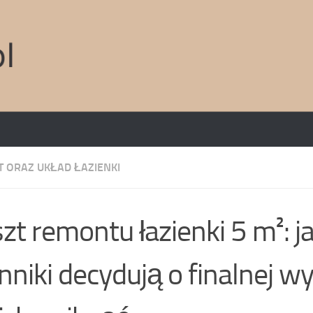
 ORAZ UKŁAD ŁAZIENKI
zt remontu łazienki 5 m²: j
nniki decydują o finalnej wy