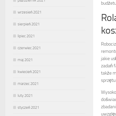
październik 2021
budżetu
wrzesień 2021
Rol
sierpień 2021
kos
lipiec 2021
Robociz
czerwiec 2021
remontu
jakie u
maj 2021
zadań 
kwiecień 2021
także m
sprzętu
marzec 2021
Wysokoś
luty 2021
doświa
zbadani
styczeń 2021
uwzględ