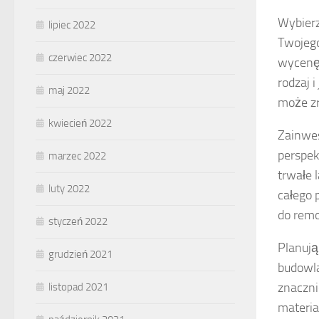
Wybierz
lipiec 2022
Twojego
czerwiec 2022
wycenę
rodzaj 
maj 2022
może zr
kwiecień 2022
Zainwes
perspek
marzec 2022
trwałe 
luty 2022
całego 
do remo
styczeń 2022
Planują
grudzień 2021
budowla
znaczni
listopad 2021
materia