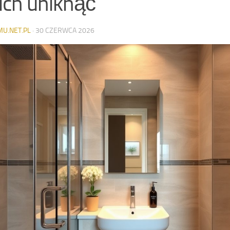
 ich uniknąć
MU.NET.PL
·
30 CZERWCA 2026