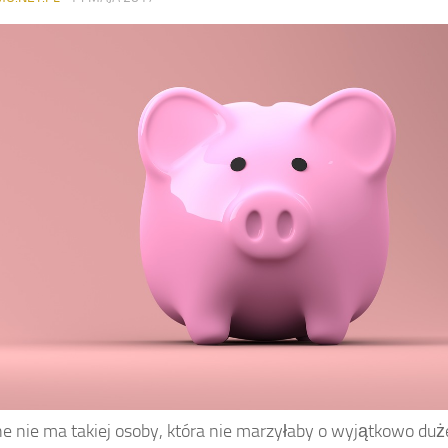
 nie ma takiej osoby, która nie marzyłaby o wyjątkowo duż