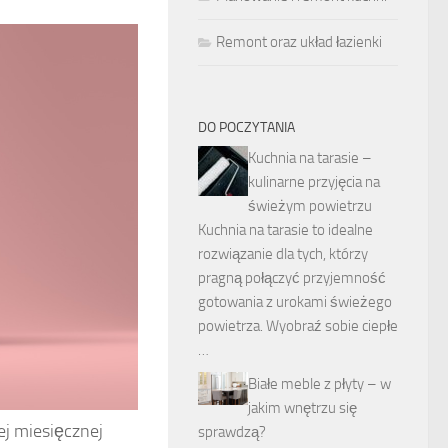
Remont oraz układ łazienki
DO POCZYTANIA
Kuchnia na tarasie –
kulinarne przyjęcia na
świeżym powietrzu
Kuchnia na tarasie to idealne
rozwiązanie dla tych, którzy
pragną połączyć przyjemność
gotowania z urokami świeżego
powietrza. Wyobraź sobie ciepłe
…
Białe meble z płyty – w
jakim wnętrzu się
ej miesięcznej
sprawdzą?