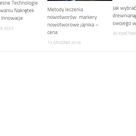
esne Technologie
Jak wybrać
Metody leczenia
waniu Nakrętek:
drewnianą
nowotworów: markery
i Innowacje
swojego w
nowotworowe jajnika –
IA 2023
cena
30 KWIETNIA
13 GRUDNIA 2016