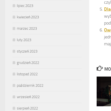
czyl
lipiec 2023
Dla
wyb
kwiecień 2023
pod
marzec 2023
Ow
jed
luty 2023
maj
styczeń 2023
grudzień 2022
MO
listopad 2022
październik 2022
wrzesień 2022
sierpień 2022