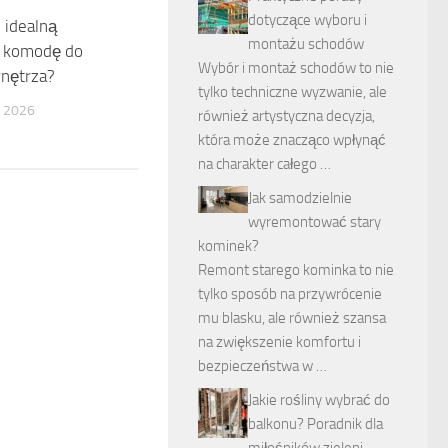
dotyczące wyboru i
 idealną
montażu schodów
 komodę do
Wybór i montaż schodów to nie
nętrza?
tylko techniczne wyzwanie, ale
 2026
również artystyczna decyzja,
która może znacząco wpłynąć
na charakter całego …
Jak samodzielnie
wyremontować stary
kominek?
Remont starego kominka to nie
tylko sposób na przywrócenie
mu blasku, ale również szansa
na zwiększenie komfortu i
bezpieczeństwa w …
Jakie rośliny wybrać do
balkonu? Poradnik dla
miłośników zieleni