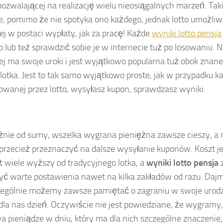
 pozwalającej na realizację wielu nieosiągalnych marzeń. Taki
, pomimo że nie spotyka ono każdego, jednak lotto umożliwi
j w postaci wypłaty, jak za pracę! Każde
wyniki lotto pensja
 lub też sprawdzić sobie je w internecie tuż po losowaniu. N
ej ma swoje uroki i jest wyjątkowo popularna tuż obok zna
lotka. Jest to tak samo wyjątkowo proste, jak w przypadku ka
owanej przez lotto, wysyłasz kupon, sprawdzasz wyniki.
żnie od sumy, wszelka wygrana pieniężna zawsze cieszy, a
rzecież przeznaczyć na dalsze wysyłanie kuponów. Koszt j
yt wiele wyższy od tradycyjnego lotka, a
wyniki lotto pensja
z
ć warte postawienia nawet na kilka zakładów od razu. Dajm
zególnie możemy zawsze pamiętać o zagraniu w swoje urodz
la nas dzień. Oczywiście nie jest powiedziane, że wygramy,
 pieniądze w dniu, który ma dla nich szczególne znaczenie