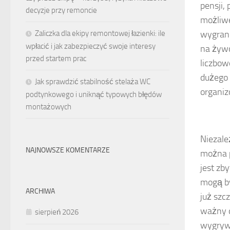
pensji,
decyzje przy remoncie
możliwe
Zaliczka dla ekipy remontowej łazienki: ile
wygrane
wpłacić i jak zabezpieczyć swoje interesy
na żywo
przed startem prac
liczbow
dużego 
Jak sprawdzić stabilność stelaża WC
organiz
podtynkowego i uniknąć typowych błędów
montażowych
Niezale
NAJNOWSZE KOMENTARZE
można p
jest zb
mogą by
ARCHIWA
już szc
ważny d
sierpień 2026
wygrywa