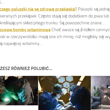
i...
czego paluszki nie są zdrową przekąską?
Paluszki są jedną
ieranych przekąsek. Często stają się dodatkiem do piwa lub
kreślającym skład pitego trunku. Są powszechnie znane...
ocowe bomby witaminowe
Choć owoce są źródłem cennych
nak w rzeczywistości mają one ich mniej, niż mogłoby się
ą najwięcej witaminy...
ŻESZ RÓWNIEŻ POLUBIĆ…