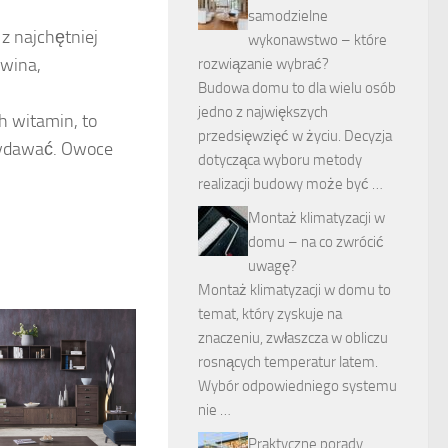
samodzielne
 z najchętniej
wykonawstwo – które
 wina,
rozwiązanie wybrać?
Budowa domu to dla wielu osób
jedno z największych
 witamin, to
przedsięwzięć w życiu. Decyzja
 wydawać. Owoce
dotycząca wyboru metody
realizacji budowy może być …
Montaż klimatyzacji w
domu – na co zwrócić
uwagę?
Montaż klimatyzacji w domu to
temat, który zyskuje na
znaczeniu, zwłaszcza w obliczu
rosnących temperatur latem.
Wybór odpowiedniego systemu
nie …
Praktyczne porady