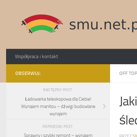
Skip to content
Współpraca i kontakt
OBSERWUJ:
OFF TOP
NASTĘPNY POST
Jak
Ładowarka teleskopowa dla Ciebie!
Wynajem manitou – dźwigi budowlane
wynajem
śle
POPRZEDNI POST
Sprawny i szybki remont – wynajem
PRZEZ
S