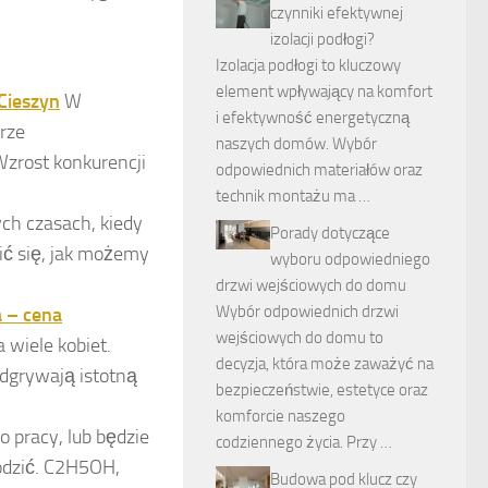
czynniki efektywnej
izolacji podłogi?
Izolacja podłogi to kluczowy
element wpływający na komfort
Cieszyn
W
i efektywność energetyczną
rze
naszych domów. Wybór
Wzrost konkurencji
odpowiednich materiałów oraz
technik montażu ma …
ych czasach, kiedy
Porady dotyczące
ić się, jak możemy
wyboru odpowiedniego
drzwi wejściowych do domu
Wybór odpowiednich drzwi
 – cena
wejściowych do domu to
 wiele kobiet.
decyzja, która może zaważyć na
dgrywają istotną
bezpieczeństwie, estetyce oraz
komforcie naszego
pracy, lub będzie
codziennego życia. Przy …
odzić. C2H5OH,
Budowa pod klucz czy