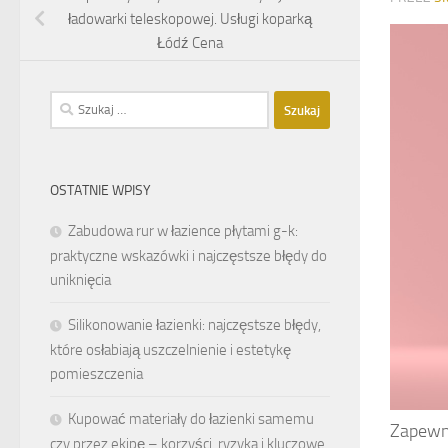
ładowarki teleskopowej. Usługi koparką
Łódź Cena
Szukaj:
OSTATNIE WPISY
Zabudowa rur w łazience płytami g-k:
praktyczne wskazówki i najczęstsze błędy do
uniknięcia
Silikonowanie łazienki: najczęstsze błędy,
które osłabiają uszczelnienie i estetykę
pomieszczenia
Kupować materiały do łazienki samemu
Zapewne
czy przez ekipę – korzyści, ryzyka i kluczowe