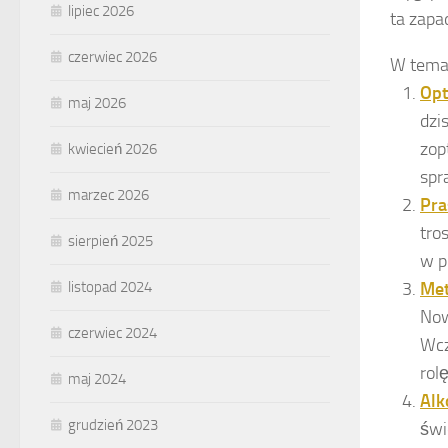
lipiec 2026
ta zapa
czerwiec 2026
W temac
Opt
maj 2026
dzi
zop
kwiecień 2026
spr
marzec 2026
Pra
tro
sierpień 2025
w p
listopad 2024
Met
Now
czerwiec 2024
Wcz
rol
maj 2024
Alk
grudzień 2023
świ