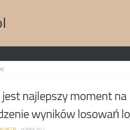
IC
i jest najlepszy moment na
dzenie wyników losowań lo
MU.NET.PL
·
14 MAJA 2017