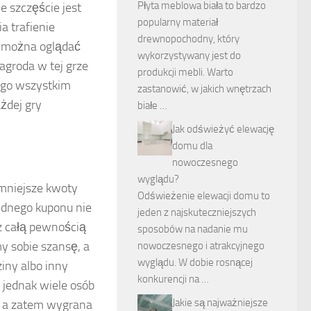
Płyta meblowa biała to bardzo
e szczęście jest
popularny materiał
a trafienie
drewnopochodny, który
można oglądać
wykorzystywany jest do
agroda w tej grze
produkcji mebli. Warto
nego wszystkim
zastanowić, w jakich wnętrzach
żdej gry
białe …
Jak odświeżyć elewację
domu dla
nowoczesnego
wyglądu?
 mniejsze kwoty
Odświeżenie elewacji domu to
ednego kuponu nie
jeden z najskuteczniejszych
 całą pewnością
sposobów na nadanie mu
y sobie szansę, a
nowoczesnego i atrakcyjnego
wyglądu. W dobie rosnącej
iny albo inny
konkurencji na …
 jednak wiele osób
Jakie są najważniejsze
, a zatem wygrana