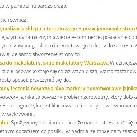
da w pamięci na bardzo długo.
ie również:
ymalizacja sklepu internetowego – pozycjonowanie stron 
siejszym dynamicznym świecie e-commerce, posiadanie dob
tymalizowanego sklepu internetowego to klucz do sukcesu. 
awia, że samo stworzenie strony to...
sa do makulatury, skup makulatury Warszawa
W dzisiejsz
ska o środowisko staje się coraz ważniejsza, warto zastanow
rosty sposób przyczynić się do...
ody leczenia nowotworów: markery nowotworowe jajnika
otwory jajnika to poważny problem zdrowotny, który dotyka
esna diagnostyka jest kluczowa, a markery nowotworowe o
ę w wykrywaniu...
ohol
Spożywany z umiarem pomoże nam odstresować się po 
etnym dodatkiem do posiłku, w nadmiarze może nam zaszk